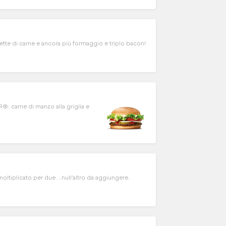
tte di carne e ancora più formaggio e triplo bacon!
: carne di manzo alla griglia e
plicato per due. ..null'altro da aggiungere.