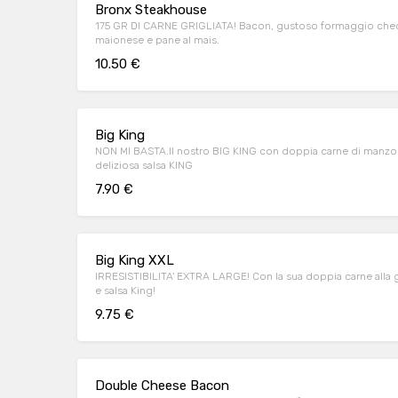
Bronx Steakhouse
175 GR DI CARNE GRIGLIATA! Bacon, gustoso formaggio chedda
maionese e pane al mais.
10.50 €
Big King
NON MI BASTA.Il nostro BIG KING con doppia carne di manzo 
deliziosa salsa KING
7.90 €
Big King XXL
IRRESISTIBILITA' EXTRA LARGE! Con la sua doppia carne alla 
e salsa King!
9.75 €
Double Cheese Bacon