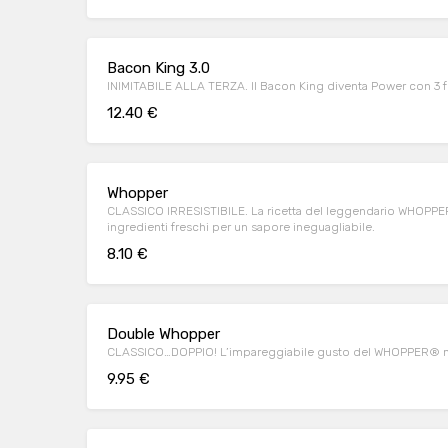
Bacon King 3.0
INIMITABILE ALLA TERZA. Il Bacon King diventa Power con 3 fe
12.40 €
Whopper
CLASSICO IRRESISTIBILE. La ricetta del leggendario WHOPPER®
ingredienti freschi per un sapore ineguagliabile.
8.10 €
Double Whopper
CLASSICO…DOPPIO! L’impareggiabile gusto del WHOPPER® molti
9.95 €