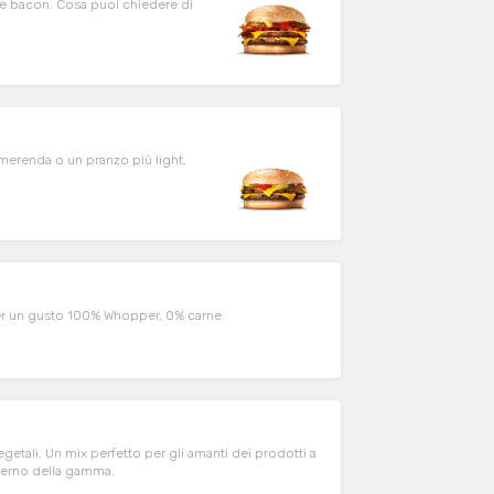
 bacon. Cosa puoi chiedere di
erenda o un pranzo più light,
L’ICONICO WHOPPER con una nuova patty a base vegetale, per un gusto 100% Whopper, 0% carne.
etali. Un mix perfetto per gli amanti dei prodotti a
nterno della gamma.