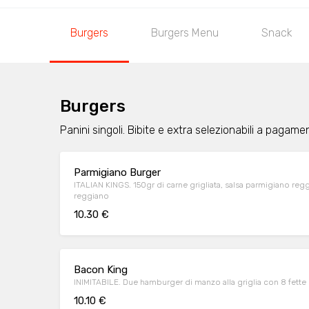
Burgers
Burgers Menu
Snack
Burgers
Panini singoli. Bibite e extra selezionabili a pagame
Parmigiano Burger
ITALIAN KINGS. 150gr di carne grigliata, salsa parmigiano regg
reggiano
10.30 €
Bacon King
INIMITABILE. Due hamburger di manzo alla griglia con 8 fett
10.10 €