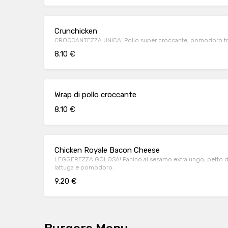
Crunchicken
CROCCANTEZZA UNICA! Pollo super croccante, pomodoro fre
8.10 €
Wrap di pollo croccante
8.10 €
Chicken Royale Bacon Cheese
LEGGEREZZA GOLOSA! Panino al sesamo extralungo, petto di
lattuga e pomodoro.
9.20 €