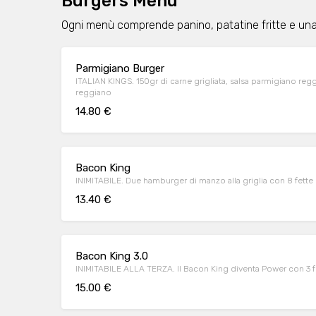
Burgers Menu
Ogni menù comprende panino, patatine fritte e una 
Parmigiano Burger
ITALIAN KINGS. 150gr di carne grigliata, salsa parmigiano regg
reggiano
14.80 €
Bacon King
INIMITABILE. Due hamburger di manzo alla griglia con 8 fett
13.40 €
Bacon King 3.0
INIMITABILE ALLA TERZA. Il Bacon King diventa Power con 3 fe
15.00 €