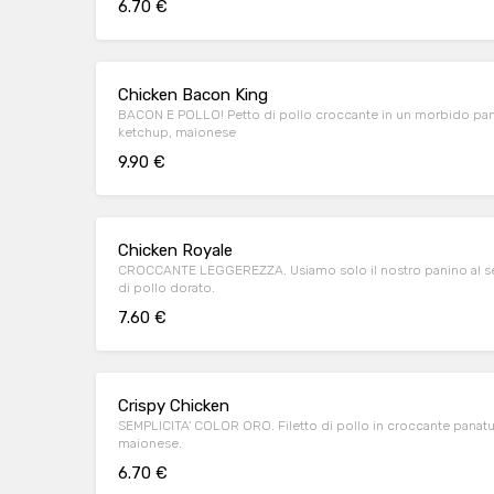
6.70 €
Chicken Bacon King
BACON E POLLO! Petto di pollo croccante in un morbido pani
ketchup, maionese
9.90 €
Chicken Royale
CROCCANTE LEGGEREZZA. Usiamo solo il nostro panino al se
di pollo dorato.
7.60 €
Crispy Chicken
SEMPLICITA' COLOR ORO. Filetto di pollo in croccante panatu
maionese.
6.70 €