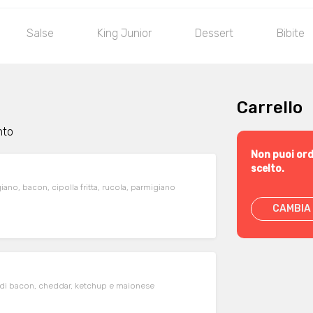
Salse
King Junior
Dessert
Bibite
Carrello
nto
Non puoi ord
scelto.
iano, bacon, cipolla fritta, rucola, parmigiano
CAMBIA 
e di bacon, cheddar, ketchup e maionese