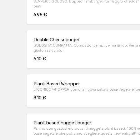
SEMPLICE GOLOSO. Doppio hamburger, formaggio cheddar e
più?
6.95 €
Double Cheeseburger
GOLOSITA' COMPATTA. Compatto, semplice ma unico. Per la m
gusto assicurato!
6.10 €
Plant Based Whopper
8.10 €
Plant based nugget burger
Panino con gustosi e croccanti nuggets plant based, 100% veg
base vegetale che potranno scegliere questa new entry all'i