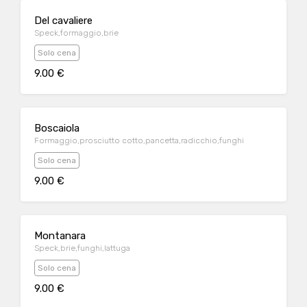
Del cavaliere
Speck,formaggio,brie
Solo cena
9.00 €
Boscaiola
Formaggio,prosciutto cotto,pancetta,radicchio,funghi
Solo cena
9.00 €
Montanara
Speck,brie,funghi,lattuga
Solo cena
9.00 €