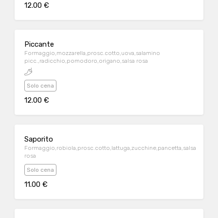
12.00 €
Piccante
Formaggio,mozzarella,prosc.cotto,uova,salamino
picc.,radicchio,pomodoro,origano,salsa rosa
Solo cena
12.00 €
Saporito
Formaggio,robiola,prosc.cotto,lattuga,zucchine,pancetta,salsa
rosa
Solo cena
11.00 €