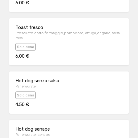
6.00 €
Toast fresco
Prosciutto cotto,formaggio,pomodoro,lattuga,origano,salsa
rosa
Solo cena
6.00 €
Hot dog senza salsa
Pane,wurstel
Solo cena
4.50 €
Hot dog senape
Pane,wurstel,senape