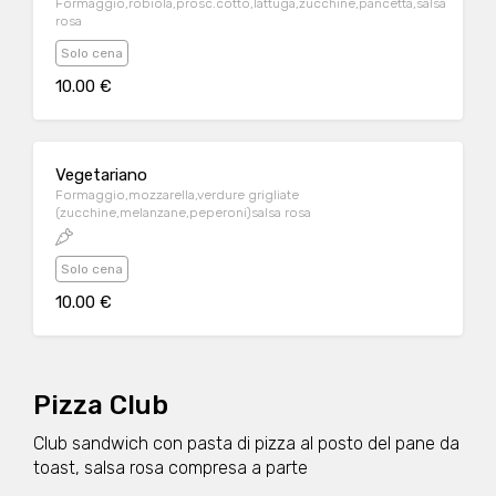
Formaggio,robiola,prosc.cotto,lattuga,zucchine,pancetta,salsa
rosa
Solo cena
10.00 €
Vegetariano
Formaggio,mozzarella,verdure grigliate
(zucchine,melanzane,peperoni)salsa rosa
Solo cena
10.00 €
Pizza Club
Club sandwich con pasta di pizza al posto del pane da
toast, salsa rosa compresa a parte