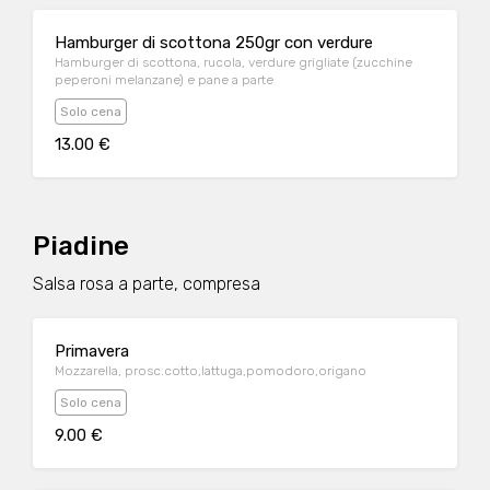
Hamburger di scottona 250gr con verdure
Hamburger di scottona, rucola, verdure grigliate (zucchine
peperoni melanzane) e pane a parte
Solo cena
13.00 €
Piadine
Salsa rosa a parte, compresa
Primavera
Mozzarella, prosc.cotto,lattuga,pomodoro,origano
Solo cena
9.00 €