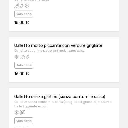
Solo cena
15.00 €
Galletto molto piccante con verdure grigliate
Galletto zucchine peperoni melanzane salsa
Solo cena
16.00 €
Galletto senza glutine (senza contorni e salsa)
Galletto senza contorni e salsa (scegliere il grado di piccante
tra le aggiunte extra)
Solo cena