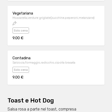
Vegetariana
Mozzarella,verdure grigliate(zucchine,peperoni,melanzane)
Solo cena
9.00 €
Contadina
Salsiccia,formaggio,radicchio,cipolla brasata
Solo cena
9.00 €
Toast e Hot Dog
Salsa rosa a parte nel toast, compresa