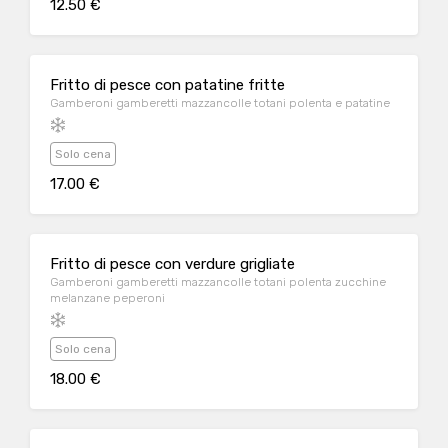
12.50 €
Fritto di pesce con patatine fritte
Gamberoni gamberetti mazzancolle totani polenta e patatine
Solo cena
17.00 €
Fritto di pesce con verdure grigliate
Gamberoni gamberetti mazzancolle totani polenta zucchine
melanzane peperoni
Solo cena
18.00 €