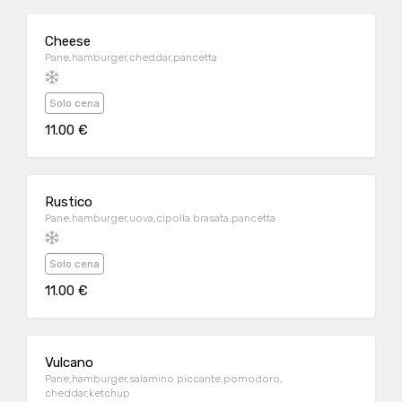
Cheese
Pane,hamburger,cheddar,pancetta
Solo cena
11.00 €
Rustico
Pane,hamburger,uova,cipolla brasata,pancetta
Solo cena
11.00 €
Vulcano
Pane,hamburger,salamino piccante,pomodoro,
cheddar,ketchup