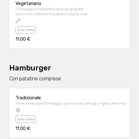
Vegetariano
Formaggio,mozzarella,verdure grigliate
(zucchine,melanzane,peperoni)salsa rosa
Solo cena
11.00 €
Hamburger
Con patatine comprese
Tradizionale
Pane,hamburger,formaggio,pomodoro,lattuga,origano,ketchup
Solo cena
11.00 €