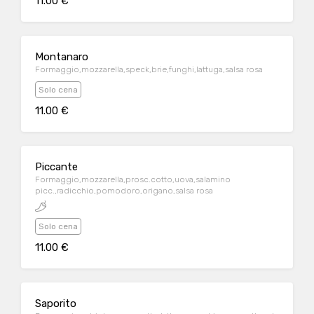
11.00 €
Montanaro
Formaggio,mozzarella,speck,brie,funghi,lattuga,salsa rosa
Solo cena
11.00 €
Piccante
Formaggio,mozzarella,prosc.cotto,uova,salamino
picc.,radicchio,pomodoro,origano,salsa rosa
Solo cena
11.00 €
Saporito