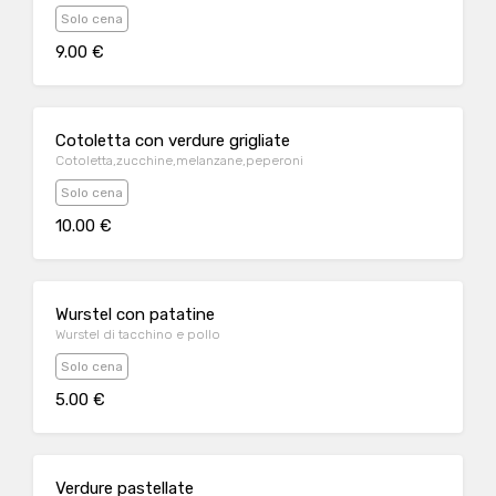
Solo cena
9.00 €
Cotoletta con verdure grigliate
Cotoletta,zucchine,melanzane,peperoni
Solo cena
10.00 €
Wurstel con patatine
Wurstel di tacchino e pollo
Solo cena
5.00 €
Verdure pastellate