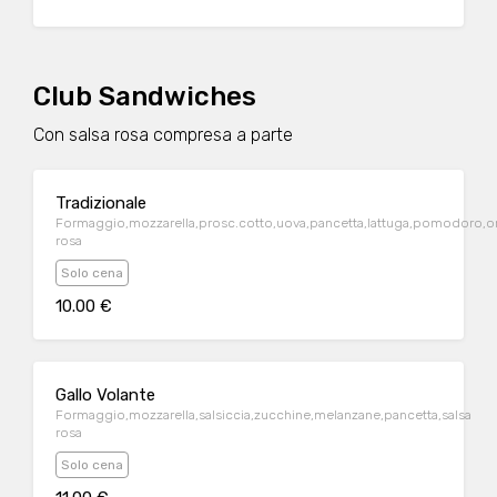
Club Sandwiches
Con salsa rosa compresa a parte
Tradizionale
Formaggio,mozzarella,prosc.cotto,uova,pancetta,lattuga,pomodoro,or
rosa
Solo cena
10.00 €
Gallo Volante
Formaggio,mozzarella,salsiccia,zucchine,melanzane,pancetta,salsa
rosa
Solo cena