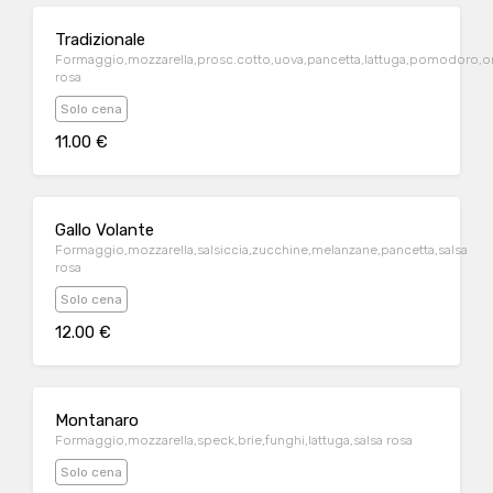
Tradizionale
Formaggio,mozzarella,prosc.cotto,uova,pancetta,lattuga,pomodoro,or
rosa
Solo cena
11.00 €
Gallo Volante
Formaggio,mozzarella,salsiccia,zucchine,melanzane,pancetta,salsa
rosa
Solo cena
12.00 €
Montanaro
Formaggio,mozzarella,speck,brie,funghi,lattuga,salsa rosa
Solo cena