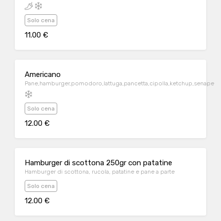
Solo cena
11.00 €
Americano
Pane,hamburger,pomodoro,lattuga,pancetta,cipolla,ketchup,senape
Solo cena
12.00 €
Hamburger di scottona 250gr con patatine
Hamburger di scottona, rucola, patatine e pane a parte
Solo cena
12.00 €