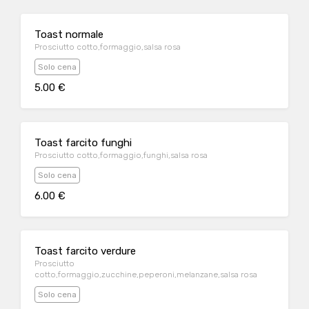
Toast normale
Prosciutto cotto,formaggio,salsa rosa
Solo cena
5.00 €
Toast farcito funghi
Prosciutto cotto,formaggio,funghi,salsa rosa
Solo cena
6.00 €
Toast farcito verdure
Prosciutto
cotto,formaggio,zucchine,peperoni,melanzane,salsa rosa
Solo cena