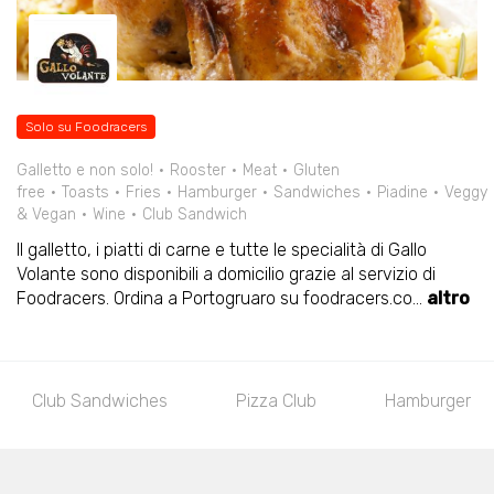
Solo su Foodracers
Galletto e non solo!
Rooster
Meat
Gluten
free
Toasts
Fries
Hamburger
Sandwiches
Piadine
Veggy
& Vegan
Wine
Club Sandwich
Il galletto, i piatti di carne e tutte le specialità di Gallo
Volante sono disponibili a domicilio grazie al servizio di
Foodracers. Ordina a Portogruaro su foodracers.co
...
altro
Club Sandwiches
Pizza Club
Hamburger