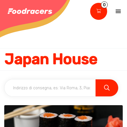
0
Japan House