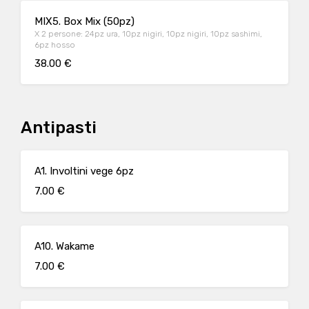
MIX5. Box Mix (50pz)
X 2 persone: 24pz ura, 10pz nigiri, 10pz nigiri, 10pz sashimi,
6pz hosso
38.00 €
Antipasti
A1. Involtini vege 6pz
7.00 €
A10. Wakame
7.00 €