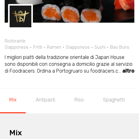
Ristorante
Giapponese
Fritti
Ramen
Giapponese
Sushi
Bao Buns
I migliori piatti della tradizione orientale di Japan House
sono disponibili con consegna a domicilio grazie al servizio
di Foodracers. Ordina a Portogruaro su foodracers.c
...
altro
Mix
Antipasti
Riso
Spaghetti
Mix