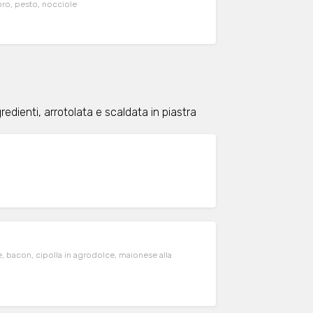
oro, pesto, nocciole
ngredienti, arrotolata e scaldata in piastra
, bacon, cipolla in agrodolce, maionese alla