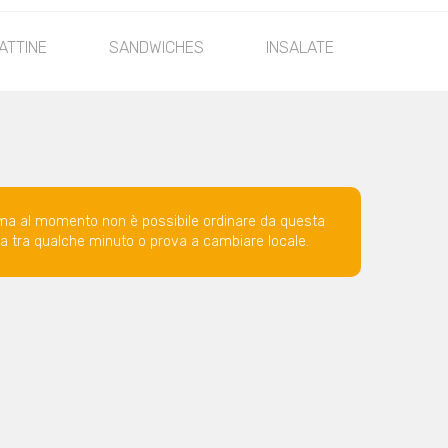
ATTINE
SANDWICHES
INSALATE
ma al momento non è possibile ordinare da questa
ova tra qualche minuto o prova a cambiare locale.