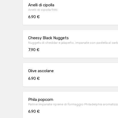
Anelli di cipolla
Anelli di cipolla fritti
6.90 €
Cheesy Black Nuggets
Nuggets di cheddar e jalapeño, impanate con pastella al car
7.90 €
Olive ascolane
6.90 €
Phila popcorn
Palline impanate ripiene di formaggio Philadelphia aromatizzat
6.90 €