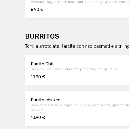
Avocado, fagioli rossi messicani, zucchine grigliate, pomod
8.90 €
BURRITOS
Tortilla arrotolata, farcita con riso basmati e altri i
Burrito Chili
Riso, chili con carne, cheddar, peperoni, lattuga, mais
10.90 €
Burrito chicken
Riso, fajitas di pollo, cappuccio viola, pomodoro, guacamole
senape
10.90 €