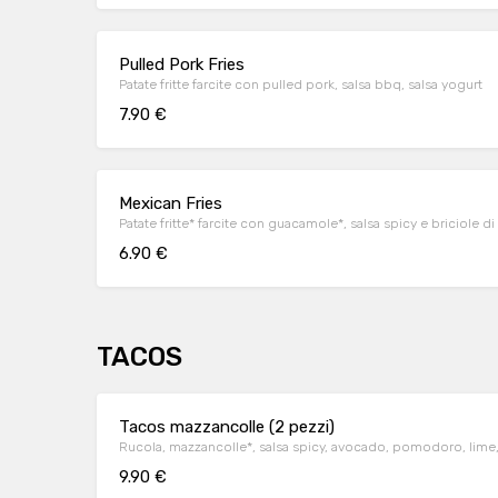
Pulled Pork Fries
Patate fritte farcite con pulled pork, salsa bbq, salsa yogurt
7.90 €
Mexican Fries
Patate fritte* farcite con guacamole*, salsa spicy e briciole di c
6.90 €
TACOS
Tacos mazzancolle (2 pezzi)
Rucola, mazzancolle*, salsa spicy, avocado, pomodoro, lime, br
9.90 €