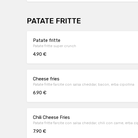
PATATE FRITTE
Patate fritte
Patate fritte super crunch
4.90 €
Cheese fries
Patate fritte farcite con salsa cheddar, bacon, erba cipollina
6.90 €
Chili Cheese Fries
Patate fritte farcite con salsa cheddar, chili con carne, erba ci
7.90 €