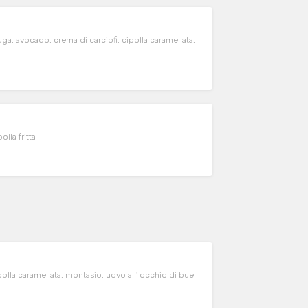
ttuga, avocado, crema di carciofi, cipolla caramellata,
lla fritta
Pane al latte, hamburger, salsa BBQ, maionese alla senape, cipolla caramellata, montasio, uovo all' occhio di bue