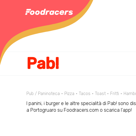
Pab!
Pub / Paninoteca
Pizza
Tacos
Toast
Fritti
Hambu
I panini, i burger e le altre specialità di Pab! sono d
a Portogruaro su Foodracers.com o scarica l'app!