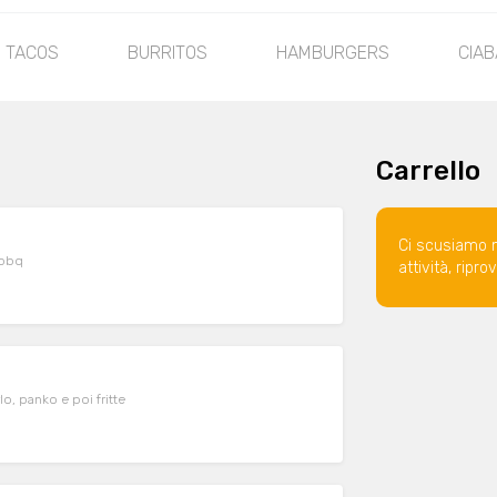
TACOS
BURRITOS
HAMBURGERS
CIAB
Carrello
Ci scusiamo 
 bbq
attività, ripr
Pepite di pollo cotto a bassa temperatura, impanate con tuorlo, panko e poi fritte