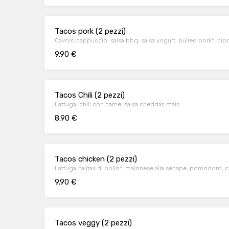
Tacos pork (2 pezzi)
Cavolo cappuccio, salsa bbq, salsa yogurt, pulled pork*, cip
9.90 €
Tacos Chili (2 pezzi)
Lattuga, chili con carne, salsa cheddar, mais
8.90 €
Tacos chicken (2 pezzi)
Lattuga, fajitas di pollo*, maionese alla senape, pomodoro, ci
9.90 €
Tacos veggy (2 pezzi)