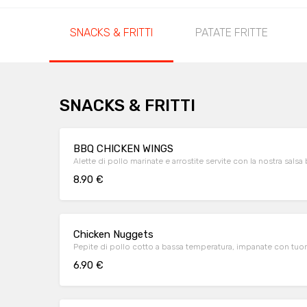
SNACKS & FRITTI
PATATE FRITTE
SNACKS & FRITTI
BBQ CHICKEN WINGS
Alette di pollo marinate e arrostite servite con la nostra salsa
8.90 €
Chicken Nuggets
6.90 €