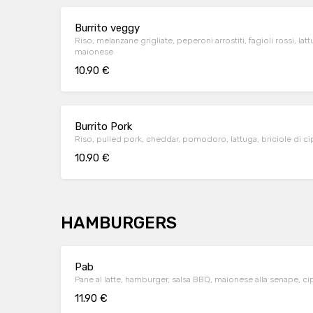
Burrito veggy
Riso, melanzane grigliate, peperoni arrostiti, fagioli rossi, la
maionese
10.90 €
Burrito Pork
Riso, pulled pork, cheddar, pomodoro, lattuga, briciole di cipo
10.90 €
HAMBURGERS
Pab
11.90 €