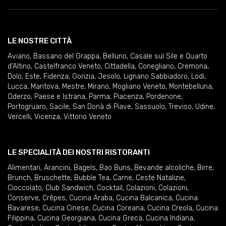
LE NOSTRE CITTÀ
Aviano
,
Bassano del Grappa
,
Belluno
,
Casale sul Sile e Quarto
d'Altino
,
Castelfranco Veneto
,
Cittadella
,
Conegliano
,
Cremona
,
Dolo
,
Este
,
Fidenza
,
Gorizia
,
Jesolo
,
Lignano Sabbiadoro
,
Lodi
,
Lucca
,
Mantova
,
Mestre
,
Mirano
,
Mogliano Veneto
,
Montebelluna
,
Oderzo
,
Paese e Istrana
,
Parma
,
Piacenza
,
Pordenone
,
Portogruaro
,
Sacile
,
San Donà di Piave
,
Sassuolo
,
Treviso
,
Udine
,
Vercelli
,
Vicenza
,
Vittorio Veneto
LE SPECIALITÀ DEI NOSTRI RISTORANTI
Alimentari
,
Arancini
,
Bagels
,
Bao Buns
,
Bevande alcoliche
,
Birre
,
Brunch
,
Bruschette
,
Bubble Tea
,
Carne
,
Ceste Natalizie
,
Cioccolato
,
Club Sandwich
,
Cocktail
,
Colazioni
,
Colazioni
,
Conserve
,
Crêpes
,
Cucina Araba
,
Cucina Balcanica
,
Cucina
Bavarese
,
Cucina Cinese
,
Cucina Coreana
,
Cucina Creola
,
Cucina
Filippina
,
Cucina Georgiana
,
Cucina Greca
,
Cucina Indiana
,