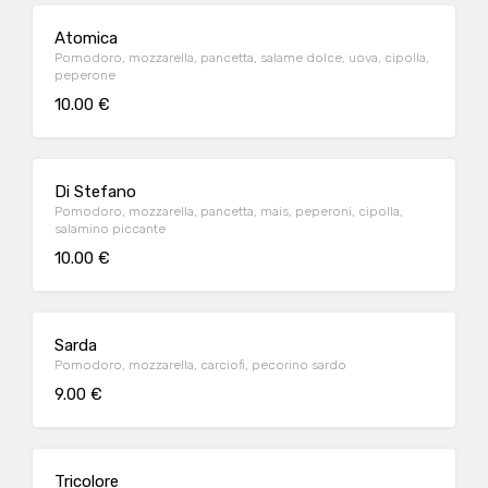
Atomica
Pomodoro, mozzarella, pancetta, salame dolce, uova, cipolla,
peperone
10.00 €
Di Stefano
Pomodoro, mozzarella, pancetta, mais, peperoni, cipolla,
salamino piccante
10.00 €
Sarda
Pomodoro, mozzarella, carciofi, pecorino sardo
9.00 €
Tricolore