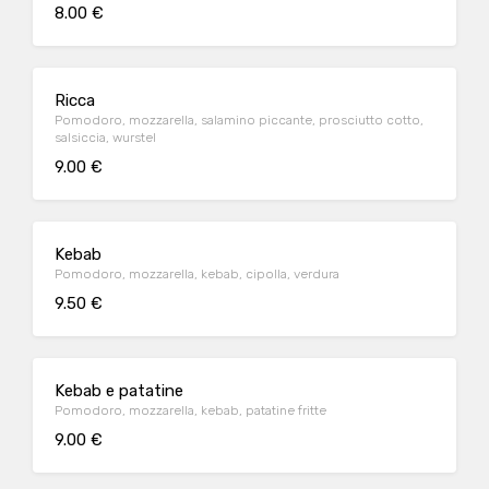
8.00 €
Ricca
Pomodoro, mozzarella, salamino piccante, prosciutto cotto,
salsiccia, wurstel
9.00 €
Kebab
Pomodoro, mozzarella, kebab, cipolla, verdura
9.50 €
Kebab e patatine
Pomodoro, mozzarella, kebab, patatine fritte
9.00 €