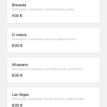
Bresaola
Pomodoro, mozzarella, rucola, bresaola, grana
9.00 €
Ci voleva
Pomodoro, mozzarella, salsiccia, patate al forno
8.00 €
Altopiano
Pomodoro, mozzarella, prosciutto crudo, stracchino
8.00 €
Las Vegas
Pomodoro, mozzarella, wurstel di pollo, patatine fritte
8.00 €