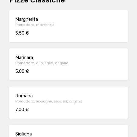
Pizze Classiche
Margherita
Pomodoro, mozzarella
5.50 €
Marinara
Pomodoro, olio, aglio, origano
5.00 €
Romana
Pomodoro, acciughe, capperi, origano
7.00 €
Siciliana