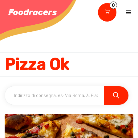
0
Pizza Ok