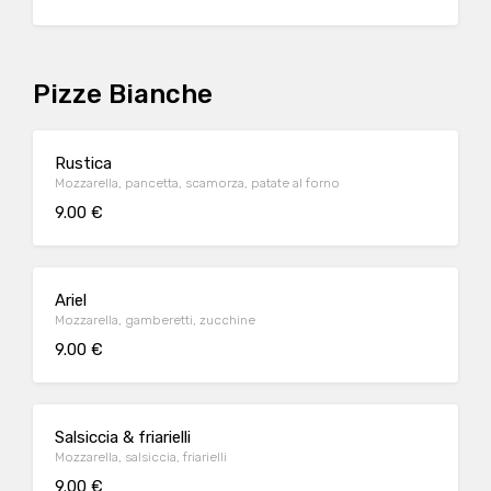
Pizze Bianche
Rustica
Mozzarella, pancetta, scamorza, patate al forno
9.00 €
Ariel
Mozzarella, gamberetti, zucchine
9.00 €
Salsiccia & friarielli
Mozzarella, salsiccia, friarielli
9.00 €