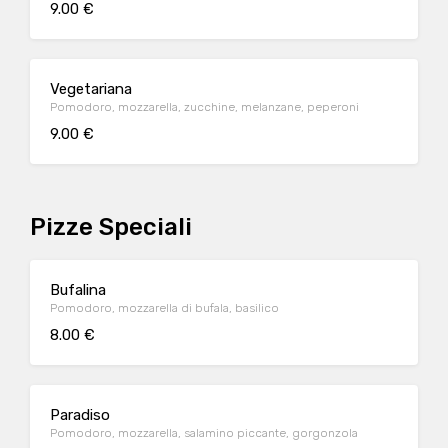
9.00 €
Vegetariana
Pomodoro, mozzarella, zucchine, melanzane, peperoni
9.00 €
Pizze Speciali
Bufalina
Pomodoro, mozzarella di bufala, basilico
8.00 €
Paradiso
Pomodoro, mozzarella, salamino piccante, gorgonzola