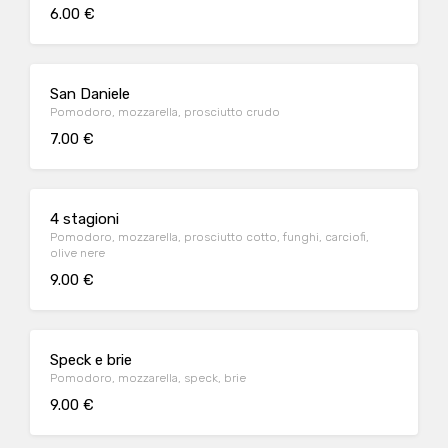
6.00 €
San Daniele
Pomodoro, mozzarella, prosciutto crudo
7.00 €
4 stagioni
Pomodoro, mozzarella, prosciutto cotto, funghi, carciofi,
olive nere
9.00 €
Speck e brie
Pomodoro, mozzarella, speck, brie
9.00 €