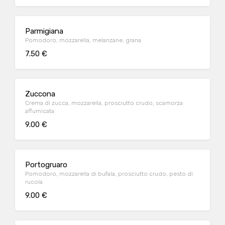
Parmigiana
Pomodoro, mozzarella, melanzane, grana
7.50 €
Zuccona
Crema di zucca, mozzarella, prosciutto crudo, scamorza
affumicata
9.00 €
Portogruaro
Pomodoro, mozzarella di bufala, prosciutto crudo, pesto di
rucola
9.00 €