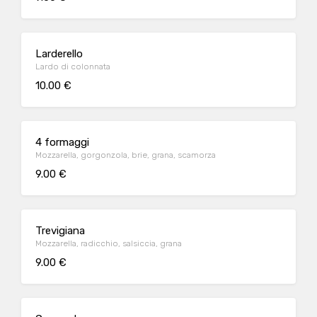
Larderello
Lardo di colonnata
10.00 €
4 formaggi
Mozzarella, gorgonzola, brie, grana, scamorza
9.00 €
Trevigiana
Mozzarella, radicchio, salsiccia, grana
9.00 €