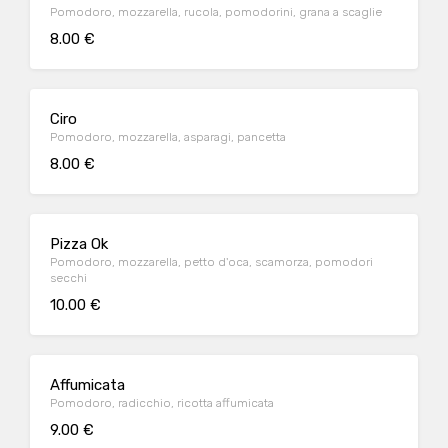
Pomodoro, mozzarella, rucola, pomodorini, grana a scaglie
8.00 €
Ciro
Pomodoro, mozzarella, asparagi, pancetta
8.00 €
Pizza Ok
Pomodoro, mozzarella, petto d'oca, scamorza, pomodori
secchi
10.00 €
Affumicata
Pomodoro, radicchio, ricotta affumicata
9.00 €