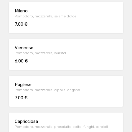
Milano
Pomodoro, mozzarella, salame dolce
7.00 €
Viennese
Pomodoro, mozzarella, wurstel
6.00 €
Pugliese
Pomodoro, mozzarella, cipolla, origano
7.00 €
Capricciosa
Pomodoro, mozzarella, prosciutto cotto, funghi, carciofi