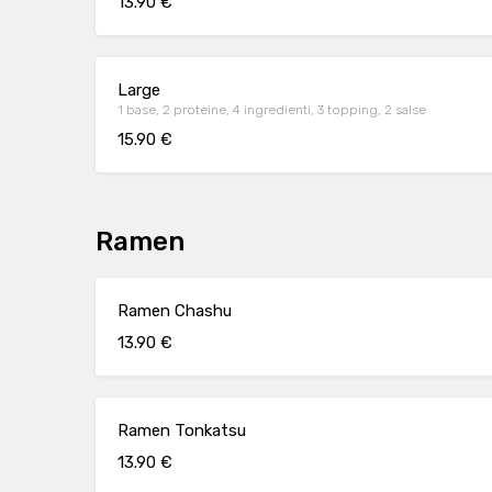
13.90 €
Large
1 base, 2 proteine, 4 ingredienti, 3 topping, 2 salse
15.90 €
Ramen
Ramen Chashu
13.90 €
Ramen Tonkatsu
13.90 €