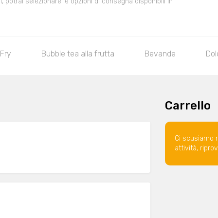
 potrai selezionare le opzioni di consegna disponibili in
 Fry
Bubble tea alla frutta
Bevande
Dol
Carrello
Ci scusiamo 
attività, ripr