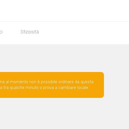
ci
Sfiziosità
ma al momento non è possibile ordinare da questa
ova tra qualche minuto o prova a cambiare locale.