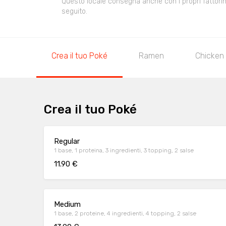
Questo locale consegna anche con i propri fattorini,
seguito.
Crea il tuo Poké
Ramen
Chicken
Crea il tuo Poké
Regular
1 base, 1 proteina, 3 ingredienti, 3 topping, 2 salse
11.90 €
Medium
1 base, 2 proteine, 4 ingredienti, 4 topping, 2 salse