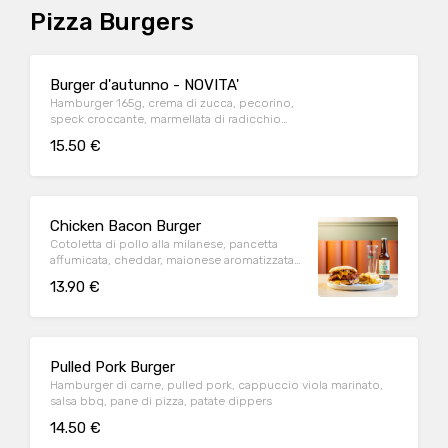
Pizza Burgers
Burger d'autunno - NOVITA'
Hamburger 165g, crema di zucca, pecorino,
speck croccante, marmellata di radicchio
all'arancia, pane di pizza, patate dippers
15.50 €
Chicken Bacon Burger
Cotoletta di pollo alla milanese, pancetta
affumicata, cheddar, maionese aromatizzata
al bacon, pane di pizza, patate dippers
13.90 €
Pulled Pork Burger
Hamburger di carne, pulled pork, cappuccio viola marinato,
salsa bbq, pane di pizza, patate dippers
14.50 €