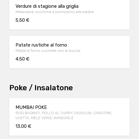
Verdure di stagione alla griglia
Melanzane, zucchine e pomodoro alla piastra
5.50 €
Patate rustiche al forno
Patate al forno cucinate con la buccia
4.50 €
Poke / Insalatone
MUMBAI POKE
RISO BASMATI, POLLO AL CURRY, FAGIOLINI, CAROTINE,
UVETTA, MELE VERDI, MANDORLE
13.00 €