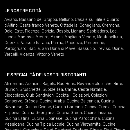
LE NOSTRE CITTÀ
Aviano
,
Bassano del Grappa
,
Belluno
,
Casale sul Sile e Quarto
d'Altino
,
Castelfranco Veneto
,
Cittadella
,
Conegliano
,
Cremona
,
Dolo
,
Este
,
Fidenza
,
Gorizia
,
Jesolo
,
Lignano Sabbiadoro
,
Lodi
,
Lucca
,
Mantova
,
Mestre
,
Mirano
,
Mogliano Veneto
,
Montebelluna
,
Oderzo
,
Paese e Istrana
,
Parma
,
Piacenza
,
Pordenone
,
Portogruaro
,
Sacile
,
San Donà di Piave
,
Sassuolo
,
Treviso
,
Udine
,
Vercelli
,
Vicenza
,
Vittorio Veneto
LE SPECIALITÀ DEI NOSTRI RISTORANTI
Alimentari
,
Arancini
,
Bagels
,
Bao Buns
,
Bevande alcoliche
,
Birre
,
Brunch
,
Bruschette
,
Bubble Tea
,
Carne
,
Ceste Natalizie
,
Cioccolato
,
Club Sandwich
,
Cocktail
,
Colazioni
,
Colazioni
,
Conserve
,
Crêpes
,
Cucina Araba
,
Cucina Balcanica
,
Cucina
Bavarese
,
Cucina Cinese
,
Cucina Coreana
,
Cucina Creola
,
Cucina
Filippina
,
Cucina Georgiana
,
Cucina Greca
,
Cucina Indiana
,
Cucina Latina
,
Cucina Libanese
,
Cucina Marocchina
,
Cucina
Messicana
,
Cucina Tipica Locale
,
Cucina Vietnamita
,
Cucine