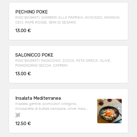
PECHINO POKE
RISO BASMATI, GAMBERI ALLA PAPRIKA, AVOCADO, ARANCIA,
CECI, RAPE ROSSE, SEMI DI SESAMO
13.00 €
SALONICCO POKE
RISO BASMATI, RADICCHIO, ZUCCA, FETA GRECA, OLIVE,
POMODORINI SECCHI, CAPPERI
13.00 €
Insalata Mediterranea
Insalata gentile, pomodori ciliegino,
mozzarella di bufala campana, olive, mais,
tonno, carote
12.50 €