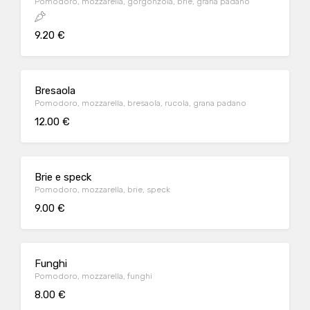
Pomodoro, mozzarella, gorgonzola, brie, grana padano
9.20 €
Bresaola
Pomodoro, mozzarella, bresaola, rucola, grana padano
12.00 €
Brie e speck
Pomodoro, mozzarella, brie, speck
9.00 €
Funghi
Pomodoro, mozzarella, funghi
8.00 €