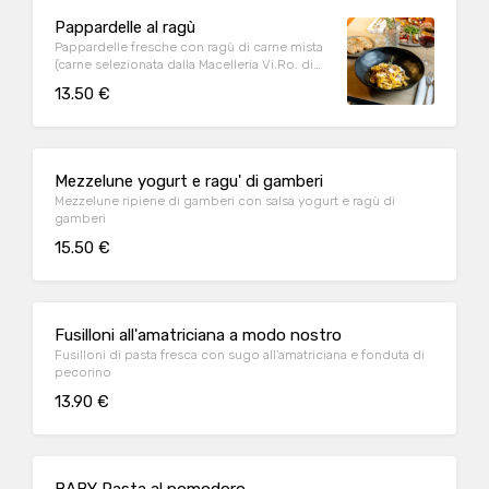
Pappardelle al ragù
Pappardelle fresche con ragù di carne mista
(carne selezionata dalla Macelleria Vi.Ro. di
Concordia Sagittaria)
13.50 €
Mezzelune yogurt e ragu' di gamberi
Mezzelune ripiene di gamberi con salsa yogurt e ragù di
gamberi
15.50 €
Fusilloni all'amatriciana a modo nostro
Fusilloni di pasta fresca con sugo all'amatriciana e fonduta di
pecorino
13.90 €