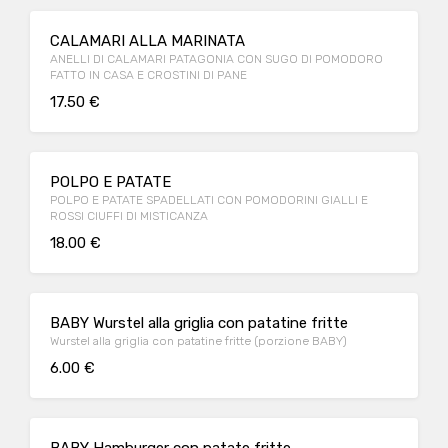
CALAMARI ALLA MARINATA
ANELLI DI CALAMARI PATAGONIA CON SUGO DI POMODORO
FATTO IN CASA E CROSTINI DI PANE
17.50 €
POLPO E PATATE
POLPO E PATATE SPADELLATI CON POMODORINI GIALLI E
ROSSI CIUFFI DI MISTICANZA
18.00 €
BABY Wurstel alla griglia con patatine fritte
Wurstel alla griglia con patatine fritte (porzione BABY)
6.00 €