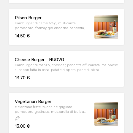
Pilsen Burger
Hamburger di carne 165g, misticanza,
pomodoro, formaggio cheddar, pancetta,
pane di pizza, salsa bbq, patate fritte
14.50 €
Cheese Burger - NUOVO -
Hamburger di manzo, cheddar, pancetta affumicata, maionese
al bacon fatta in casa, patate dippers, pane di pizza
13.70 €
Vegetarian Burger
Melanzane fritte, zucchine grigliate,
pomodoro gratinato, mozzarella di bufala
campana, olio al basilico, pane di pizza,
patate dippers
13.00 €