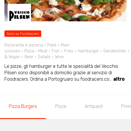
Solo su Foodracers
Ristorante e pizzeria
Pokè
Main
courses
Pizza
Meat
Fish
Fries
Hamburger
Sandwiches
& Vegan
Beer
Salads
Wine
Le pizze, gli hamburger e tutte le specialità del Vecchio
Pilsen sono disponibili a domicilio grazie al servizio di
Foodracers. Ordina a Portogruaro su foodracers.co
...
altro
Pizza Burgers
Pizze
Antipasti
Primi