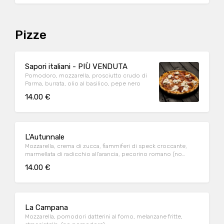
Pizze
Sapori italiani - PIÙ VENDUTA
Pomodoro, mozzarella, prosciutto crudo di
Parma, burrata, olio al basilico, pepe nero
14.00 €
L'Autunnale
Mozzarella, crema di zucca, fiammiferi di speck croccante,
marmellata di radicchio all’arancia, pecorino romano (no
pomodoro)
14.00 €
La Campana
Mozzarella, pomodori datterini al forno, melanzane fritte,