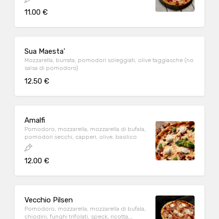
11.00 €
Sua Maesta'
Mozzarella, burrata, pomodori soleggiati, olive taggiasche (no
salsa di pomodoro)
12.50 €
Amalfi
Pomodoro, mozzarella, mozzarella di bufala,
pomodori secchi, capperi, olive, basilico
12.00 €
Vecchio Pilsen
Pomodoro, mozzarella, mozzarella di bufala,
chiodini, funghi trifolati, speck, ricotta,