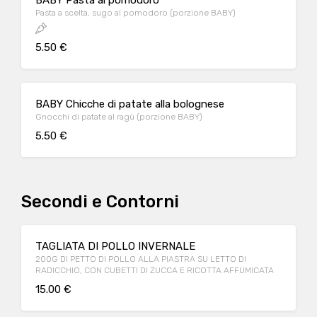
BABY Pasta al pomodoro
Pasta a scelta, sugo al pomodoro (porzione BABY)
5.50 €
BABY Chicche di patate alla bolognese
Gnocchi di patate al ragù (porzione BABY)
5.50 €
Secondi e Contorni
TAGLIATA DI POLLO INVERNALE
200G DI PETTO DI POLLO ALLA PIASTRA SU LETTO DI
RADICCHIO, CON CUBETTI DI ZUCCA E RICOTTA AFFUMICATA
15.00 €