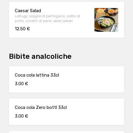
Caesar Salad
Lattuga, scaglie di parmigiano, petto di
pollo, crostini di pane, salsa caesar
12.50 €
Bibite analcoliche
Coca cola lattina 33cl
3.00 €
Coca cola Zero bottl 33cl
3.00 €