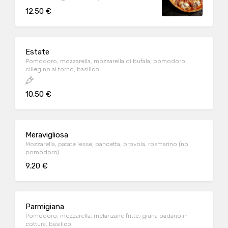
provola affumicata
12.50 €
Estate
Pomodoro, mozzarella, mozzarella di bufala, pomodoro
ciliegino al forno, basilico
10.50 €
Meravigliosa
Mozzarella, patate lesse, pancetta, provola, rosmarino (no
pomodoro)
9.20 €
Parmigiana
Pomodoro, mozzarella, melanzane fritte, grana padano in
cottura, basilico