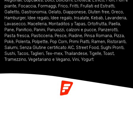
Regionali
,
Cupcakes
,
Dolci
,
Dolciumi
,
Enoteca
,
Etnico
,
Fiori
,
Fiori e
piante
,
Focaccia
,
Formaggi
,
Frico
,
Fritti
,
Frullati ed Estratti
,
Galletto
,
Gastronomia
,
Gelato
,
Giapponese
,
Gluten free
,
Greco
,
Hamburger
,
Idee regalo
,
Idee regalo
,
Insalate
,
Kebab
,
Lavanderia
,
Lavasecco
,
Macelleria
,
Montaditos y Tapas
,
Ortofrutta
,
Paella
,
Pane
,
Panificio
,
Panini
,
Panuozzi, calzoni e pucce
,
Panzerotti
,
Pasta fresca
,
Pasticceria
,
Pesce
,
Piadine
,
Pinsa Romana
,
Pizza
,
Pokè
,
Polenta
,
Polpette
,
Pop Corn
,
Primi Piatti
,
Ramen
,
Ristoranti
,
Salumi
,
Senza Glutine certificato AIC
,
Street Food
,
Sughi Pronti
,
Sushi
,
Tacos
,
Taglieri
,
Tex-mex
,
Thailandese
,
Tigelle
,
Toast
,
Tramezzino
,
Vegetariano e Vegano
,
Vini
,
Yogurt