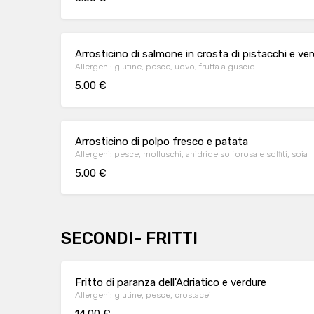
Arrosticino di salmone in crosta di pistacchi e ve
Allergeni: glutine, pesce, uovo, frutta a guscio
5.00 €
Arrosticino di polpo fresco e patata
Allergeni: pesce, molluschi, anidride solforosa e solfiti, soia
5.00 €
SECONDI- FRITTI
Fritto di paranza dell'Adriatico e verdure
Allergeni: glutine, pesce, crostacei