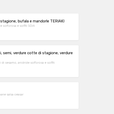
i stagione, bufala e mandorle TERIAKI
e solforosa e solfiti SOIA
, semi, verdure cotte di stagione, verdure
i di sesamo, anidride solforosa e solfiti
pane salsa ceasar