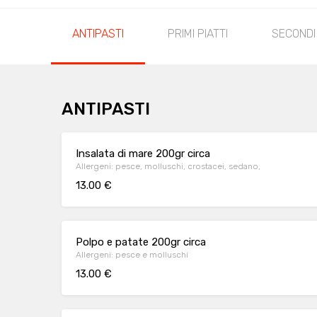
ANTIPASTI
PRIMI PIATTI
SECONDI
ANTIPASTI
Insalata di mare 200gr circa
Allergeni: pesce, molluschi, crostacei, sedano,
13.00 €
Polpo e patate 200gr circa
Allergeni: pesce e molluschi
13.00 €