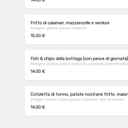
14.00 €
Fritto di calamari, mazzancolle e verdure
Allergeni: glutine, pesce, crostacei
15.00 €
Fish & chips della bottega (con pesce di giornata)
Allergeni: glutine, pesce, molluschi, crostacei, anidride solfor
14.00 €
Cotoletta di tonno, patate nostrane fritte, maio
Allergeni: pesce, frutta a guscio, crostacei, semi di sesamo
14.00 €