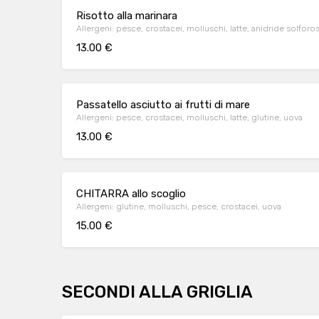
Risotto alla marinara
Allergeni: pesce, crostacei, molluschi, latte, anidride solforosa
13.00 €
Passatello asciutto ai frutti di mare
Allergeni: pesce, crostacei, molluschi, latte, glutine, uova
13.00 €
CHITARRA allo scoglio
Allergeni: glutine, molluschi, pesce, crostacei, uova
15.00 €
SECONDI ALLA GRIGLIA