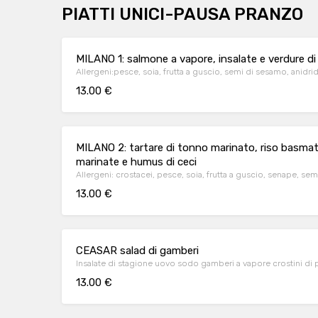
PIATTI UNICI-PAUSA PRANZO
MILANO 1: salmone a vapore, insalate e verdure d
Allergeni:pesce, soia, frutta a guscio, semi di sesamo, anidrid
13.00 €
MILANO 2: tartare di tonno marinato, riso basmati
marinate e humus di ceci
Allergeni: crostacei, pesce, soia, frutta a guscio, senape, sem
13.00 €
CEASAR salad di gamberi
Insalate di stagione uovo sodo gamberi a vapore crostini di 
13.00 €