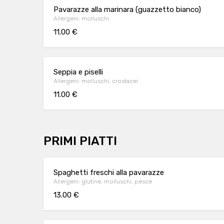
Pavarazze alla marinara (guazzetto bianco)
Allergeni: molluschi
11.00 €
Seppia e piselli
Allergeni: molluschi, crostacei
11.00 €
PRIMI PIATTI
Spaghetti freschi alla pavarazze
Allergeni: glutine, molluschi, pesce
13.00 €