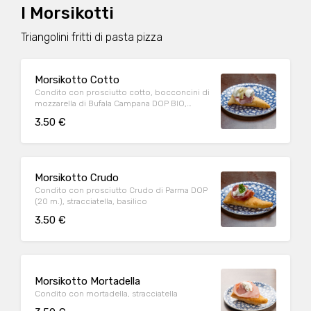
I Morsikotti
Triangolini fritti di pasta pizza
Morsikotto Cotto
Condito con prosciutto cotto, bocconcini di
mozzarella di Bufala Campana DOP BIO,
carciofi
3.50 €
Morsikotto Crudo
Condito con prosciutto Crudo di Parma DOP
(20 m.), stracciatella, basilico
3.50 €
Morsikotto Mortadella
Condito con mortadella, stracciatella