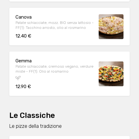
Canova
Patate schiacciate, mozz. BIO senza lattosio -
FF(1): Tacchino arrosto, olio al rosmarino
12.40 €
Gemma
Patate schiacciate, cremoso vegano, verdure
miste - FF(1): Olio al rosmarino
12.90 €
Le Classiche
Le pizze della tradizione