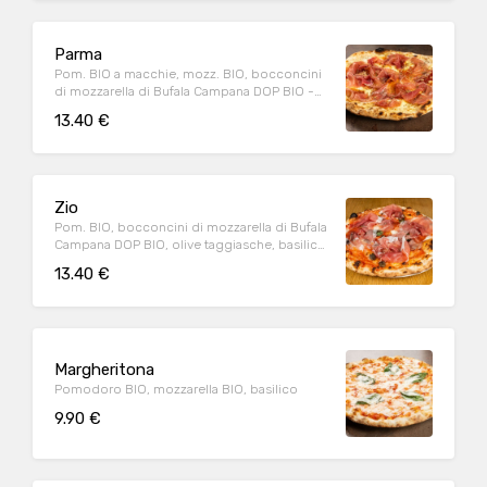
Parma
Pom. BIO a macchie, mozz. BIO, bocconcini
di mozzarella di Bufala Campana DOP BIO -
Fuori forno: prosciutto di Parma DOP (20m.),
13.40 €
origano
Zio
Pom. BIO, bocconcini di mozzarella di Bufala
Campana DOP BIO, olive taggiasche, basilico
- Fuori forno: prosciutto di Parma DOP
13.40 €
(20m.)
Margheritona
Pomodoro BIO, mozzarella BIO, basilico
9.90 €