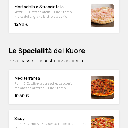
Mortadella e Stracciatella
Mozz. BIO, stracciatella - Fuori forno:
mortadella, granella di pistacchio
12.90 €
Le Specialità del Kuore
Pizze basse - Le nostre pizze speciali
Mediterranea
Pom. BIO, olive taggiasche, capperi,
melanzane al forno - Fuori forno:
pomodorini datterino conditi, origano
10.60 €
Sissy
Pom. BIO, mozz. BIO senza lattosio, zucchine