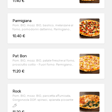
11.40 €
Parmigiana
Pom. BIO, mozz. BIO, basilico, melanzane al
forno, pomodorini datterino, Parmigiano
Reggiano DOP (24m.)
10.40 €
Pat Bon
Pom. BIO, mozz. BIO, patate fresche al forno,
prosciutto cotto - Fuori forno: Parmigiano
Reggiano DOP (24m.)
11.20 €
Rock
Pom. BIO, mozz. BIO, pancetta affumicata,
Gorgonzola DOP, spinaci, spianata piccante