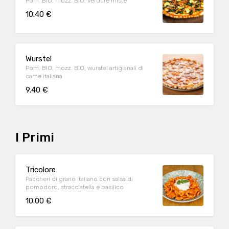
Pom. BIO, mozz. BIO, verdure miste
10.40 €
Wurstel
Pom. BIO, mozz. BIO, wurstel artigianali di
carne italiana
9.40 €
I Primi
Tricolore
Paccheri di grano italiano con salsa di
pomodoro, stracciatella e basilico
10.00 €