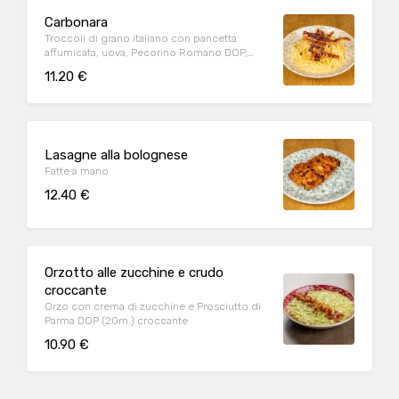
Carbonara
Troccoli di grano italiano con pancetta
affumicata, uova, Pecorino Romano DOP,
Parmigiano Reggiano DOP (24m.), pepe nero
11.20 €
Lasagne alla bolognese
Fatte a mano
12.40 €
Orzotto alle zucchine e crudo
croccante
Orzo con crema di zucchine e Prosciutto di
Parma DOP (20m.) croccante
10.90 €