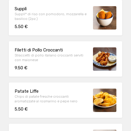
Supplì
Supplì* di riso con pomodoro, mozzarella e
basilico (2pz.)
5.50 €
Filetti di Pollo Croccanti
Straccetti di pollo italiano croccanti serviti
con maionese
9.50 €
Patate Liffe
Chips di patate fresche croccanti
aromatizzate al rosmarino e pepe nero
5.50 €