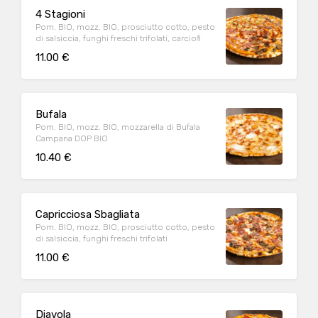
4 Stagioni
Pom. BIO, mozz. BIO, prosciutto cotto, pesto
di salsiccia, funghi freschi trifolati, carciofi
11.00 €
Bufala
Pom. BIO, mozz. BIO, mozzarella di Bufala
Campana DOP BIO
10.40 €
Capricciosa Sbagliata
Pom. BIO, mozz. BIO, prosciutto cotto, pesto
di salsiccia, funghi freschi trifolati
11.00 €
Diavola