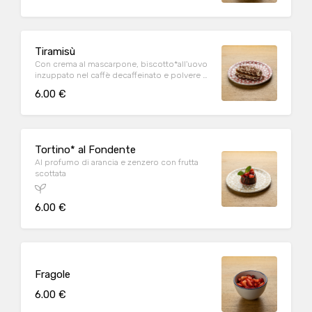
Tiramisù
Con crema al mascarpone, biscotto*all'uovo
inzuppato nel caffè decaffeinato e polvere di
cacao
6.00 €
Tortino* al Fondente
Al profumo di arancia e zenzero con frutta
scottata
6.00 €
Fragole
6.00 €