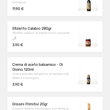
biologico
11.90 €
Sfizietto Calabro 280gr
Sfizietto calabro di peperoncino piccante
3.90 €
Crema di aceto balsamico - Or
Divino 120ml
Crema all'aceto balsamico di Modena IGP,
italiano e biologico
3.90 €
Grissini Primitivi 20gr
Grissino italiano e biologico con farina di