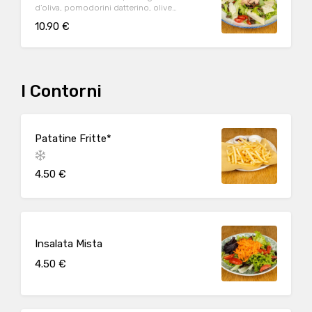
d’oliva, pomodorini datterino, olive
taggiasche, scaglie di Parmigiano Reggiano
10.90 €
DOP (24m.) e origano
I Contorni
Patatine Fritte*
4.50 €
Insalata Mista
4.50 €