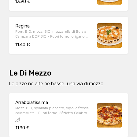
13.90 €
Regina
Pom. BIO, mozz. BIO, mozzarella di Bufala
Campana DOP BIO - Fuori forno: origano,
basilico, olio EVO BIO
11.40 €
Le Di Mezzo
Le pizze nè alte nè basse...una via di mezzo
Arrabbiatissima
Mozz. BIO, spianata piccante, cipolla fresca
caramellata - Fuori forno: Sfizietto Calabro
11.90 €