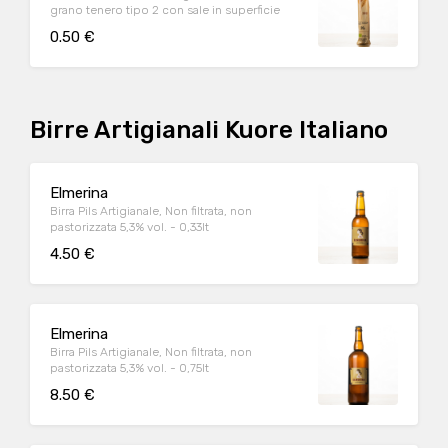
grano tenero tipo 2 con sale in superficie
0.50 €
Birre Artigianali Kuore Italiano
Elmerina
Birra Pils Artigianale, Non filtrata, non
pastorizzata 5,3% vol. - 0,33lt
4.50 €
Elmerina
Birra Pils Artigianale, Non filtrata, non
pastorizzata 5,3% vol. - 0,75lt
8.50 €