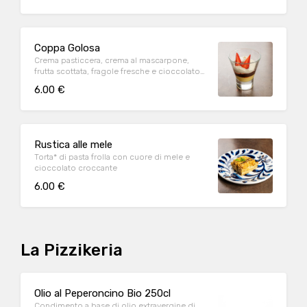
Coppa Golosa
Crema pasticcera, crema al mascarpone,
frutta scottata, fragole fresche e cioccolato
croccante
6.00 €
Rustica alle mele
Torta* di pasta frolla con cuore di mele e
cioccolato croccante
6.00 €
La Pizzikeria
Olio al Peperoncino Bio 250cl
Condimento a base di olio extravergine di