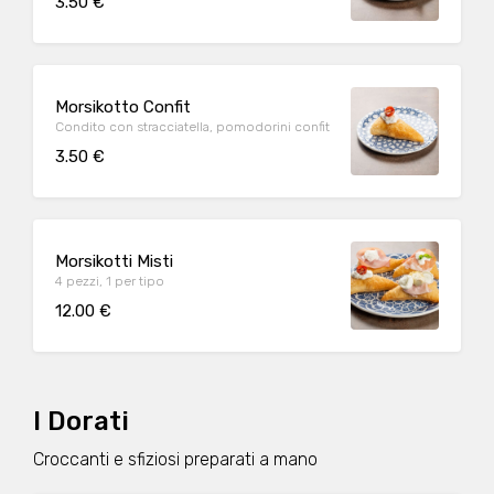
3.50 €
Morsikotto Confit
Condito con stracciatella, pomodorini confit
3.50 €
Morsikotti Misti
4 pezzi, 1 per tipo
12.00 €
I Dorati
Croccanti e sfiziosi preparati a mano