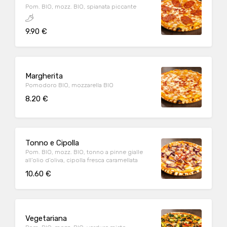
Pom. BIO, mozz. BIO, spianata piccante
9.90 €
Margherita
Pomodoro BIO, mozzarella BIO
8.20 €
Tonno e Cipolla
Pom. BIO, mozz. BIO, tonno a pinne gialle
all’olio d’oliva, cipolla fresca caramellata
10.60 €
Vegetariana