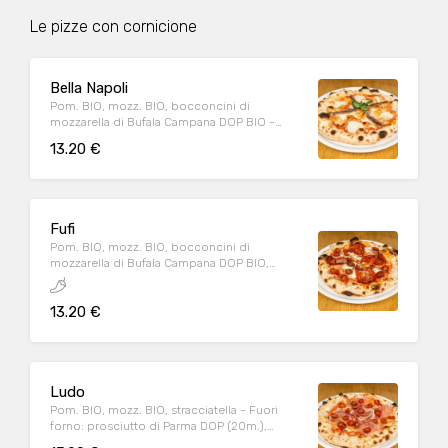
Le pizze con cornicione
Bella Napoli
Pom. BIO, mozz. BIO, bocconcini di
mozzarella di Bufala Campana DOP BIO -
Fuori forno: acciughe, origano, basilico, olio
13.20 €
EVO BIO
Fufi
Pom. BIO, mozz. BIO, bocconcini di
mozzarella di Bufala Campana DOP BIO,
pesto di salsiccia, spianata piccante - Fuori
forno: pomodorini datterino conditi, origano
13.20 €
Ludo
Pom. BIO, mozz. BIO, stracciatella - Fuori
forno: prosciutto di Parma DOP (20m.),
pomodorini datterino conditi, origano