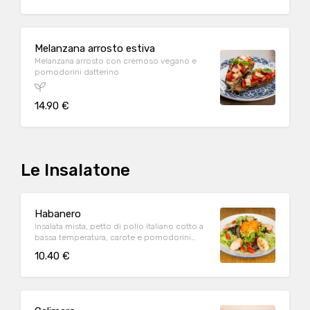
Melanzana arrosto estiva
Melanzana arrosto con cremoso vegano e
pomodorini datterino
14.90 €
Le Insalatone
Habanero
Insalata mista, petto di pollo italiano cotto a
bassa temperatura, carote e pomodorini
datterino
10.40 €