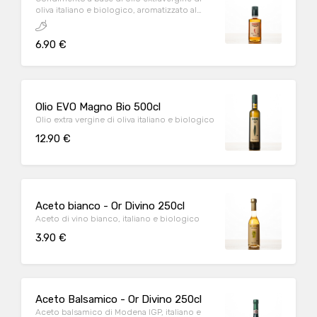
oliva italiano e biologico, aromatizzato al
peperoncino
6.90 €
Olio EVO Magno Bio 500cl
Olio extra vergine di oliva italiano e biologico
12.90 €
Aceto bianco - Or Divino 250cl
Aceto di vino bianco, italiano e biologico
3.90 €
Aceto Balsamico - Or Divino 250cl
Aceto balsamico di Modena IGP, italiano e