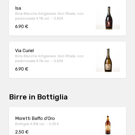
Isa
Birra Blanche Artigianale, Non filtrata, non
pastorizzata 4,1% vol. - 0,50lt
6.90 €
Via Curiel
Birra Blanche Artigianale, Non filtrata, non
pastorizzata 4,1% vol. - 0,50lt
6.90 €
Birre in Bottiglia
Moretti Baffo d'Oro
Bottiglia 4,8% vol. - 0,33 lt
2.50 €