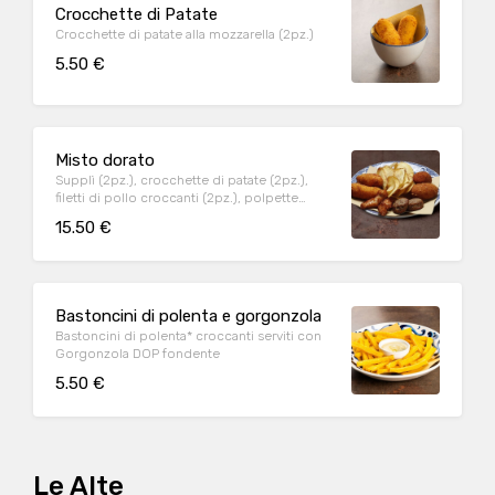
Crocchette di Patate
Crocchette di patate alla mozzarella (2pz.)
5.50 €
Misto dorato
Supplì (2pz.), crocchette di patate (2pz.),
filetti di pollo croccanti (2pz.), polpette
(2pz.), patate liffe
15.50 €
Bastoncini di polenta e gorgonzola
Bastoncini di polenta* croccanti serviti con
Gorgonzola DOP fondente
5.50 €
Le Alte