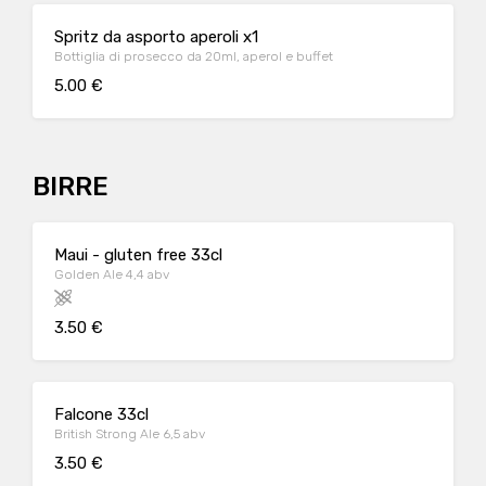
Spritz da asporto aperoli x1
Bottiglia di prosecco da 20ml, aperol e buffet
5.00 €
BIRRE
Maui - gluten free 33cl
Golden Ale 4,4 abv
3.50 €
Falcone 33cl
British Strong Ale 6,5 abv
3.50 €