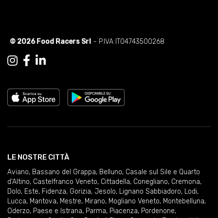
© 2026 Food Racers Srl
- P.IVA IT04743500268
LE NOSTRE CITTÀ
Aviano
,
Bassano del Grappa
,
Belluno
,
Casale sul Sile e Quarto
d'Altino
,
Castelfranco Veneto
,
Cittadella
,
Conegliano
,
Cremona
,
Dolo
,
Este
,
Fidenza
,
Gorizia
,
Jesolo
,
Lignano Sabbiadoro
,
Lodi
,
Lucca
,
Mantova
,
Mestre
,
Mirano
,
Mogliano Veneto
,
Montebelluna
,
Oderzo
,
Paese e Istrana
,
Parma
,
Piacenza
,
Pordenone
,