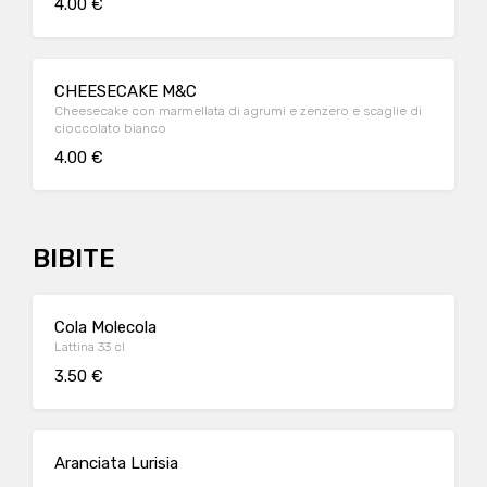
4.00 €
CHEESECAKE M&C
Cheesecake con marmellata di agrumi e zenzero e scaglie di
cioccolato bianco
4.00 €
BIBITE
Cola Molecola
Lattina 33 cl
3.50 €
Aranciata Lurisia