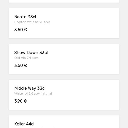
Naoto 33cl
Hopfen Weisse 5,5 abv
3.50 €
Show Down 33cl
Old Ale 7,4 abv
3.50 €
Middle Way 33cl
White Ipl 5,6 abv (lattina)
3.90 €
Koller 44cl