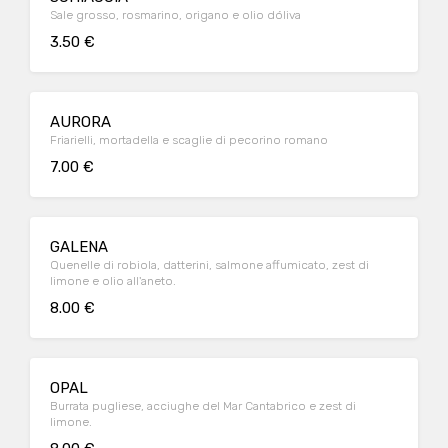
Sale grosso, rosmarino, origano e olio dóliva
3.50 €
AURORA
Friarielli, mortadella e scaglie di pecorino romano
7.00 €
GALENA
Quenelle di robiola, datterini, salmone affumicato, zest di
limone e olio all'aneto.
8.00 €
OPAL
Burrata pugliese, acciughe del Mar Cantabrico e zest di
limone.