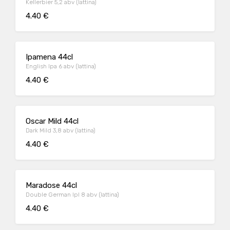
Kellerbier 5,2 abv (lattina)
4.40 €
Ipamena 44cl
English Ipa 6 abv (lattina)
4.40 €
Oscar Mild 44cl
Dark Mild 3,8 abv (lattina)
4.40 €
Maradose 44cl
Double German Ipl 8 abv (lattina)
4.40 €