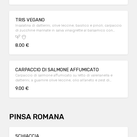
TRIS VEGANO
Insalatina di datterini, olive leccine, basilico e pinoli; carpaccio
di zucchine marinate in salva vinaigrette al balsamico con
funghi freschi e pomodorini secchi; insalatina di radicchio
rosso, carciofi e noci.
8.00 €
CARPACCIO DI SALMONE AFFUMICATO
Carpaccio di salmone affumicato su letto di valerianella e
datterini, a guarnire olive leccine, olio all'aneto e zest di
limone. crostini al burro di accompagnamento.
9.00 €
PINSA ROMANA
SCHIACCIA