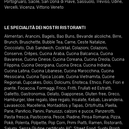
Portogruaro
,
Sacile
,
San Donà di Piave
,
Sassuolo
,
Treviso
,
Udine
,
Vercelli
,
Vicenza
,
Vittorio Veneto
LE SPECIALITÀ DEI NOSTRI RISTORANTI
Alimentari
,
Arancini
,
Bagels
,
Bao Buns
,
Bevande alcoliche
,
Birre
,
Brunch
,
Bruschette
,
Bubble Tea
,
Carne
,
Ceste Natalizie
,
Cioccolato
,
Club Sandwich
,
Cocktail
,
Colazioni
,
Colazioni
,
Conserve
,
Crêpes
,
Cucina Araba
,
Cucina Balcanica
,
Cucina
Bavarese
,
Cucina Cinese
,
Cucina Coreana
,
Cucina Creola
,
Cucina
Filippina
,
Cucina Georgiana
,
Cucina Greca
,
Cucina Indiana
,
Cucina Latina
,
Cucina Libanese
,
Cucina Marocchina
,
Cucina
Messicana
,
Cucina Tipica Locale
,
Cucina Vietnamita
,
Cucine
Regionali
,
Cupcakes
,
Dolci
,
Dolciumi
,
Enoteca
,
Etnico
,
Fiori
,
Fiori e
piante
,
Focaccia
,
Formaggi
,
Frico
,
Fritti
,
Frullati ed Estratti
,
Galletto
,
Gastronomia
,
Gelato
,
Giapponese
,
Gluten free
,
Greco
,
Hamburger
,
Idee regalo
,
Idee regalo
,
Insalate
,
Kebab
,
Lavanderia
,
Lavasecco
,
Macelleria
,
Montaditos y Tapas
,
Ortofrutta
,
Paella
,
Pane
,
Panificio
,
Panini
,
Panuozzi, calzoni e pucce
,
Panzerotti
,
Pasta fresca
,
Pasticceria
,
Pesce
,
Piadine
,
Pinsa Romana
,
Pizza
,
Pokè
,
Polenta
,
Polpette
,
Pop Corn
,
Primi Piatti
,
Ramen
,
Ristoranti
,
Salumi
,
Senza Glutine certificato AIC
,
Street Food
,
Sughi Pronti
,