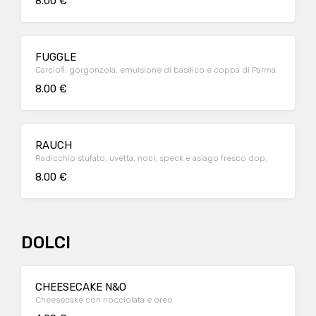
8.00 €
FUGGLE
Carciofi, gorgonzola, emulsione di basilico e coppa di Parma.
8.00 €
RAUCH
Radicchio stufato, uvetta, noci, speck e asiago fresco dop.
8.00 €
DOLCI
CHEESECAKE N&O
Cheesecake con nocciolata e oreo