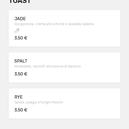
TOAST
JADE
Gorgonzola, crema alle ortiche e spianata calabra
3.50 €
SPALT
Mortadella, carciofi, emulsione di basilico
3.50 €
RYE
Speck, asiago e funghi freschi
3.50 €