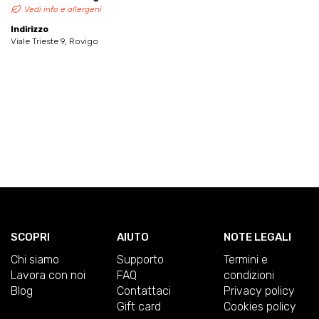
Vedi info e allergeni
Indirizzo
Viale Trieste 9, Rovigo
SCOPRI
AIUTO
NOTE LEGALI
Chi siamo
Supporto
Termini e
Lavora con noi
FAQ
condizioni
Blog
Contattaci
Privacy policy
Gift card
Cookies policy