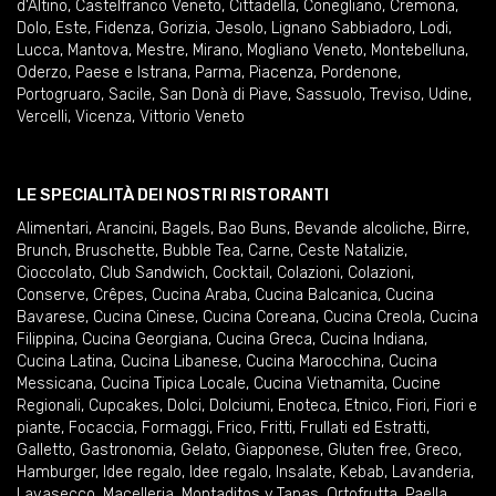
d'Altino
,
Castelfranco Veneto
,
Cittadella
,
Conegliano
,
Cremona
,
Dolo
,
Este
,
Fidenza
,
Gorizia
,
Jesolo
,
Lignano Sabbiadoro
,
Lodi
,
Lucca
,
Mantova
,
Mestre
,
Mirano
,
Mogliano Veneto
,
Montebelluna
,
Oderzo
,
Paese e Istrana
,
Parma
,
Piacenza
,
Pordenone
,
Portogruaro
,
Sacile
,
San Donà di Piave
,
Sassuolo
,
Treviso
,
Udine
,
Vercelli
,
Vicenza
,
Vittorio Veneto
LE SPECIALITÀ DEI NOSTRI RISTORANTI
Alimentari
,
Arancini
,
Bagels
,
Bao Buns
,
Bevande alcoliche
,
Birre
,
Brunch
,
Bruschette
,
Bubble Tea
,
Carne
,
Ceste Natalizie
,
Cioccolato
,
Club Sandwich
,
Cocktail
,
Colazioni
,
Colazioni
,
Conserve
,
Crêpes
,
Cucina Araba
,
Cucina Balcanica
,
Cucina
Bavarese
,
Cucina Cinese
,
Cucina Coreana
,
Cucina Creola
,
Cucina
Filippina
,
Cucina Georgiana
,
Cucina Greca
,
Cucina Indiana
,
Cucina Latina
,
Cucina Libanese
,
Cucina Marocchina
,
Cucina
Messicana
,
Cucina Tipica Locale
,
Cucina Vietnamita
,
Cucine
Regionali
,
Cupcakes
,
Dolci
,
Dolciumi
,
Enoteca
,
Etnico
,
Fiori
,
Fiori e
piante
,
Focaccia
,
Formaggi
,
Frico
,
Fritti
,
Frullati ed Estratti
,
Galletto
,
Gastronomia
,
Gelato
,
Giapponese
,
Gluten free
,
Greco
,
Hamburger
,
Idee regalo
,
Idee regalo
,
Insalate
,
Kebab
,
Lavanderia
,
Lavasecco
,
Macelleria
,
Montaditos y Tapas
,
Ortofrutta
,
Paella
,