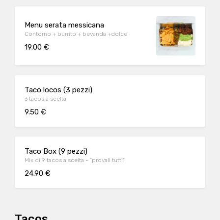
Menu serata messicana
Contorno + burrito + bevanda +dolce
19.00 €
Taco locos (3 pezzi)
3 tacos a scelta
9.50 €
Taco Box (9 pezzi)
Mix di 9 tacos a scelta - "provali tutti"
24.90 €
Tacos