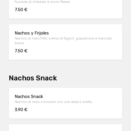
fonduta di cheddar e onion flakes
7.50 €
Nachos y Frijoles
Nachos di mais fritti, crema di fagioli, guacamole e mais alla
brace
7.50 €
Nachos Snack
Nachos Snack
Nachos di mais croccanti con una salsa a scelta
3.90 €