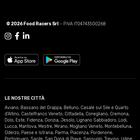
© 2026 Food Racers Srl
- P.IVA IT04743500268
LE NOSTRE CITTÀ
Aviano
,
Bassano del Grappa
,
Belluno
,
Casale sul Sile e Quarto
d'Altino
,
Castelfranco Veneto
,
Cittadella
,
Conegliano
,
Cremona
,
Dolo
,
Este
,
Fidenza
,
Gorizia
,
Jesolo
,
Lignano Sabbiadoro
,
Lodi
,
Lucca
,
Mantova
,
Mestre
,
Mirano
,
Mogliano Veneto
,
Montebelluna
,
Oderzo
,
Paese e Istrana
,
Parma
,
Piacenza
,
Pordenone
,
Portogruaro
,
Sacile
,
San Donà di Piave
,
Sassuolo
,
Treviso
,
Udine
,