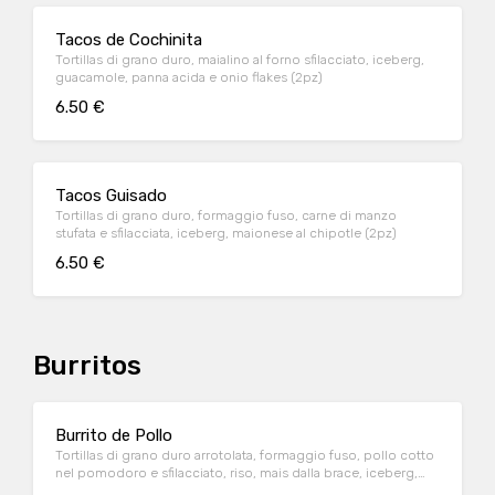
Tacos de Cochinita
Tortillas di grano duro, maialino al forno sfilacciato, iceberg,
guacamole, panna acida e onio flakes (2pz)
6.50 €
Tacos Guisado
Tortillas di grano duro, formaggio fuso, carne di manzo
stufata e sfilacciata, iceberg, maionese al chipotle (2pz)
6.50 €
Burritos
Burrito de Pollo
Tortillas di grano duro arrotolata, formaggio fuso, pollo cotto
nel pomodoro e sfilacciato, riso, mais dalla brace, iceberg,
pico de gallo e panna acida + opzione salsa Hot Jalapenos