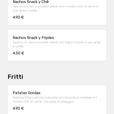
Nachos Snack y Chili
Nachos di mais croccanti serviti con il nostro chili di carne e
una salsa a scelta
4.90 €
Nachos Snack y Frijoles
Nachos di mais croccanti serviti con fagioli frijoles e una salsa
a scelta.
4.50 €
Fritti
Patatas Gordas
Patatine fritte rustiche ricoperte con fonduta di cheddar e il
nostro chilli di carne, Una salsa in omaggio
4.90 €