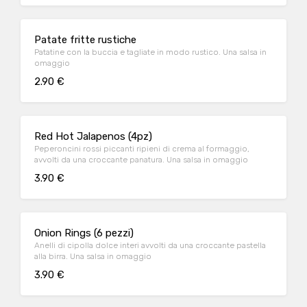
Patate fritte rustiche
Patatine con la buccia e tagliate in modo rustico. Una salsa in
omaggio
2.90 €
Red Hot Jalapenos (4pz)
Peperoncini rossi piccanti ripieni di crema al formaggio,
avvolti da una croccante panatura. Una salsa in omaggio
3.90 €
Onion Rings (6 pezzi)
Anelli di cipolla dolce interi avvolti da una croccante pastella
alla birra. Una salsa in omaggio
3.90 €