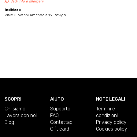
Vedi info e allergeni
Indirizzo
Viale Giovanni Amendola 13, Rovigo
SCOPRI
AIUTO
NOTE LEGALI
Chi siamo
Supporto
Termini e
Lavora con noi
FAQ
condizioni
Blog
Contattaci
Privacy policy
Gift card
Cookies policy