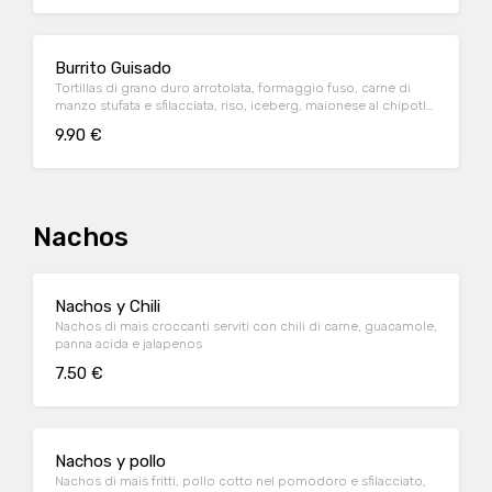
Burrito Guisado
Tortillas di grano duro arrotolata, formaggio fuso, carne di
manzo stufata e sfilacciata, riso, iceberg, maionese al chipotle
+ opzione salsa Hot Jalapenos (molto piccante)
9.90 €
Nachos
Nachos y Chili
Nachos di mais croccanti serviti con chili di carne, guacamole,
panna acida e jalapenos
7.50 €
Nachos y pollo
Nachos di mais fritti, pollo cotto nel pomodoro e sfilacciato,