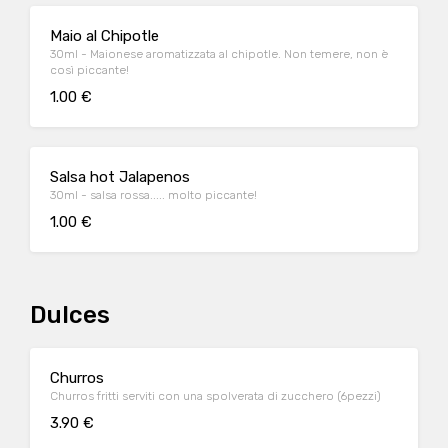
Maio al Chipotle
30ml - Maionese aromatizzata al chipotle. Non temere, non è
così piccante!
1.00 €
Salsa hot Jalapenos
30ml - salsa rossa..... molto piccante!
1.00 €
Dulces
Churros
Churros fritti serviti con una spolverata di zucchero (6pezzi)
3.90 €