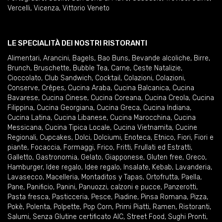
Vercelli
,
Vicenza
,
Vittorio Veneto
LE SPECIALITÀ DEI NOSTRI RISTORANTI
Alimentari
,
Arancini
,
Bagels
,
Bao Buns
,
Bevande alcoliche
,
Birre
,
Brunch
,
Bruschette
,
Bubble Tea
,
Carne
,
Ceste Natalizie
,
Cioccolato
,
Club Sandwich
,
Cocktail
,
Colazioni
,
Colazioni
,
Conserve
,
Crêpes
,
Cucina Araba
,
Cucina Balcanica
,
Cucina
Bavarese
,
Cucina Cinese
,
Cucina Coreana
,
Cucina Creola
,
Cucina
Filippina
,
Cucina Georgiana
,
Cucina Greca
,
Cucina Indiana
,
Cucina Latina
,
Cucina Libanese
,
Cucina Marocchina
,
Cucina
Messicana
,
Cucina Tipica Locale
,
Cucina Vietnamita
,
Cucine
Regionali
,
Cupcakes
,
Dolci
,
Dolciumi
,
Enoteca
,
Etnico
,
Fiori
,
Fiori e
piante
,
Focaccia
,
Formaggi
,
Frico
,
Fritti
,
Frullati ed Estratti
,
Galletto
,
Gastronomia
,
Gelato
,
Giapponese
,
Gluten free
,
Greco
,
Hamburger
,
Idee regalo
,
Idee regalo
,
Insalate
,
Kebab
,
Lavanderia
,
Lavasecco
,
Macelleria
,
Montaditos y Tapas
,
Ortofrutta
,
Paella
,
Pane
,
Panificio
,
Panini
,
Panuozzi, calzoni e pucce
,
Panzerotti
,
Pasta fresca
,
Pasticceria
,
Pesce
,
Piadine
,
Pinsa Romana
,
Pizza
,
Pokè
,
Polenta
,
Polpette
,
Pop Corn
,
Primi Piatti
,
Ramen
,
Ristoranti
,
Salumi
,
Senza Glutine certificato AIC
,
Street Food
,
Sughi Pronti
,