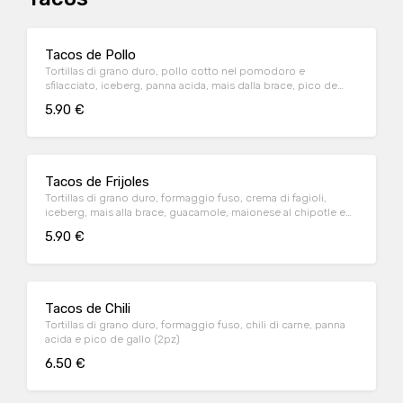
Tacos de Pollo
Tortillas di grano duro, pollo cotto nel pomodoro e
sfilacciato, iceberg, panna acida, mais dalla brace, pico de
gallo e granella di mais fritto (2pz)
5.90 €
Tacos de Frijoles
Tortillas di grano duro, formaggio fuso, crema di fagioli,
iceberg, mais alla brace, guacamole, maionese al chipotle e
granella di mais fritto (2pz)
5.90 €
Tacos de Chili
Tortillas di grano duro, formaggio fuso, chili di carne, panna
acida e pico de gallo (2pz)
6.50 €