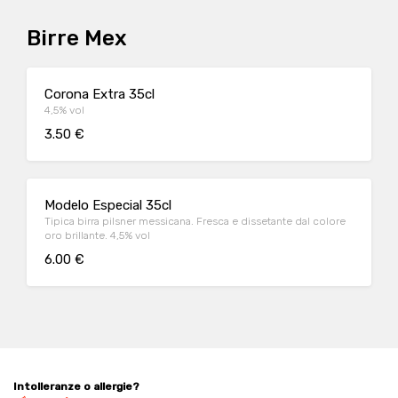
Birre Mex
Corona Extra 35cl
4,5% vol
3.50 €
Modelo Especial 35cl
Tipica birra pilsner messicana. Fresca e dissetante dal colore
oro brillante. 4,5% vol
6.00 €
Intolleranze o allergie?