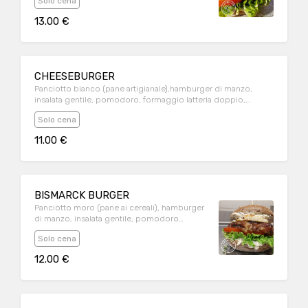
Solo cena
pomodoro, maionese alla senape, patate
fritte
13.00 €
CHEESEBURGER
Panciotto bianco (pane artigianale),hamburger di manzo,
insalata gentile, pomodoro, formaggio latteria doppio,
maionese. Patate fritte.
Solo cena
11.00 €
BISMARCK BURGER
Panciotto moro (pane ai cereali), hamburger
di manzo, insalata gentile, pomodoro
ramato, formaggio latteria, salsa tartara,
Solo cena
cipolla caramellata, uovo all'occhio di bue.
Patate fritte.
12.00 €