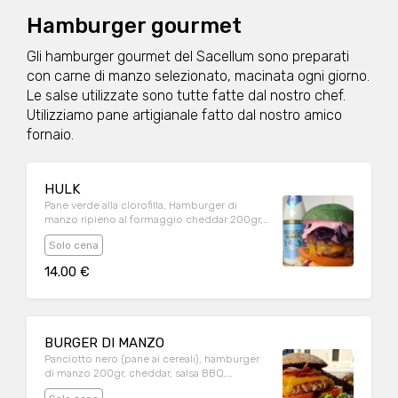
Hamburger gourmet
Gli hamburger gourmet del Sacellum sono preparati
con carne di manzo selezionato, macinata ogni giorno.
Le salse utilizzate sono tutte fatte dal nostro chef.
Utilizziamo pane artigianale fatto dal nostro amico
fornaio.
HULK
Pane verde alla clorofilla, Hamburger di
manzo ripieno al formaggio cheddar 200gr,
maionese alla barbabietola, carote alla
Solo cena
Julienne condite alla senape, cavolo
cappuccio viola, misticanza, pomodoro
14.00 €
ramato. Patatine fritte.
BURGER DI MANZO
Panciotto nero (pane ai cereali), hamburger
di manzo 200gr, cheddar, salsa BBQ,
pancetta croccante, insalata gentile,