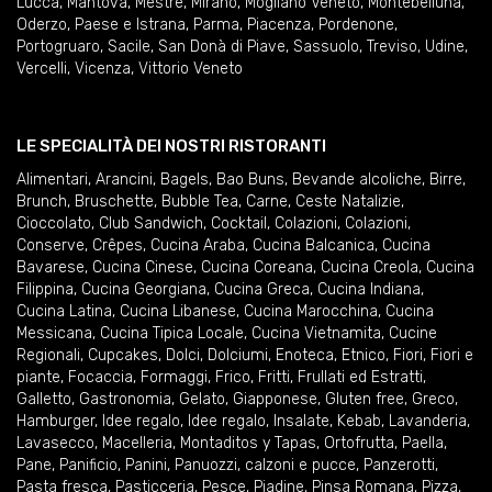
Lucca
,
Mantova
,
Mestre
,
Mirano
,
Mogliano Veneto
,
Montebelluna
,
Oderzo
,
Paese e Istrana
,
Parma
,
Piacenza
,
Pordenone
,
Portogruaro
,
Sacile
,
San Donà di Piave
,
Sassuolo
,
Treviso
,
Udine
,
Vercelli
,
Vicenza
,
Vittorio Veneto
LE SPECIALITÀ DEI NOSTRI RISTORANTI
Alimentari
,
Arancini
,
Bagels
,
Bao Buns
,
Bevande alcoliche
,
Birre
,
Brunch
,
Bruschette
,
Bubble Tea
,
Carne
,
Ceste Natalizie
,
Cioccolato
,
Club Sandwich
,
Cocktail
,
Colazioni
,
Colazioni
,
Conserve
,
Crêpes
,
Cucina Araba
,
Cucina Balcanica
,
Cucina
Bavarese
,
Cucina Cinese
,
Cucina Coreana
,
Cucina Creola
,
Cucina
Filippina
,
Cucina Georgiana
,
Cucina Greca
,
Cucina Indiana
,
Cucina Latina
,
Cucina Libanese
,
Cucina Marocchina
,
Cucina
Messicana
,
Cucina Tipica Locale
,
Cucina Vietnamita
,
Cucine
Regionali
,
Cupcakes
,
Dolci
,
Dolciumi
,
Enoteca
,
Etnico
,
Fiori
,
Fiori e
piante
,
Focaccia
,
Formaggi
,
Frico
,
Fritti
,
Frullati ed Estratti
,
Galletto
,
Gastronomia
,
Gelato
,
Giapponese
,
Gluten free
,
Greco
,
Hamburger
,
Idee regalo
,
Idee regalo
,
Insalate
,
Kebab
,
Lavanderia
,
Lavasecco
,
Macelleria
,
Montaditos y Tapas
,
Ortofrutta
,
Paella
,
Pane
,
Panificio
,
Panini
,
Panuozzi, calzoni e pucce
,
Panzerotti
,
Pasta fresca
,
Pasticceria
,
Pesce
,
Piadine
,
Pinsa Romana
,
Pizza
,