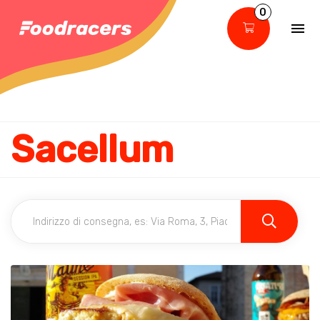
0
Sacellum