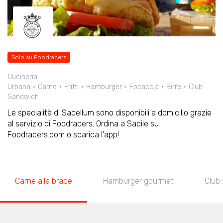
Solo su Foodracers
Cucineria
Urbana
Carne
Fritti
Hamburger
Focaccia
Birre
Club
Sandwich
Le specialità di Sacellum sono disponibili a domicilio grazie
al servizio di Foodracers. Ordina a Sacile su
Foodracers.com o scarica l'app!
Carne alla brace
Hamburger gourmet
Club