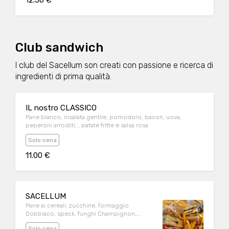
12.50 €
Club sandwich
I club del Sacellum son creati con passione e ricerca di
ingredienti di prima qualità.
IL nostro CLASSICO
Pane bianco, insalata gentile, pomodoro, bacon, uova,
peperoni arrostiti, , patate fritte e salsa rosa
Solo cena
11.00 €
SACELLUM
Pane ai cereali, zucchine, formaggio
Dobbiaco, speck, funghi Champignon,
insalata gentile, pomodoro, salsa alla senape,
Solo cena