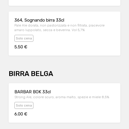
364, Sognando birra 33cl
Pale Ale dorata, non pastorizzata e non filtrata, piacevole
amaro luppolato, secca e beverina. Vol 5,7%
Solo cena
5.50 €
BIRRA BELGA
BARBAR BOK 33cl
Strong Ale, colore scuro, aroma malto, spezie e miele 8,5%
Solo cena
6.00 €