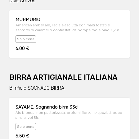
Dois Corvos
MURMURIO
American amber ale, liscia e asciutta con malti tostati e
sentorei di caramello contrastati da pompelmo e pino. 5,6%
Solo cena
6.00 €
BIRRA ARTIGIANALE ITALIANA
Birrificio SOGNADO BIRRA
SAYAME, Sognando birra 33cl
Ale bionda, non pastorizzata. profumi floreali e speziati. poco
amara. vol 5%
Solo cena
5.50 €