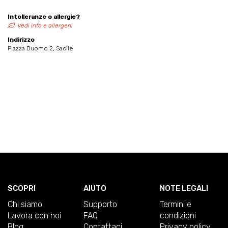
Intolleranze o allergie?
Vedi info e allergeni
Indirizzo
Piazza Duomo 2, Sacile
SCOPRI
AIUTO
NOTE LEGALI
Chi siamo
Supporto
Termini e
Lavora con noi
FAQ
condizioni
Blog
Contattaci
Privacy policy