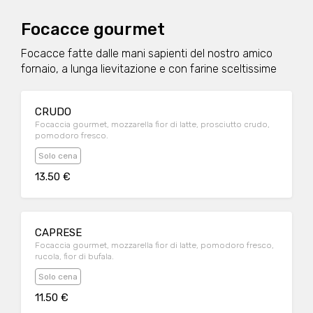
Focacce gourmet
Focacce fatte dalle mani sapienti del nostro amico
fornaio, a lunga lievitazione e con farine sceltissime
CRUDO
Focaccia gourmet, mozzarella fior di latte, prosciutto crudo,
pomodoro fresco.
Solo cena
13.50 €
CAPRESE
Focaccia gourmet, mozzarella fior di latte, pomodoro fresco,
rucola, fior di bufala.
Solo cena
11.50 €