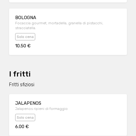
BOLOGNA
Focaccia gourmet, mortadella, granella di pistacchi,
stracciatella.
Solo cena
10.50 €
I fritti
Fritti sfiziosi
JALAPENOS
Jalapenos ripieni di formaggio
Solo cena
6.00 €