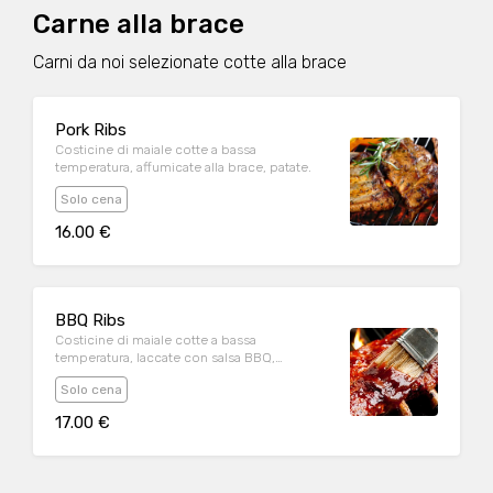
Carne alla brace
Carni da noi selezionate cotte alla brace
Pork Ribs
Costicine di maiale cotte a bassa
temperatura, affumicate alla brace, patate.
Solo cena
16.00 €
BBQ Ribs
Costicine di maiale cotte a bassa
temperatura, laccate con salsa BBQ,
affumicate alla brace, patate.
Solo cena
17.00 €