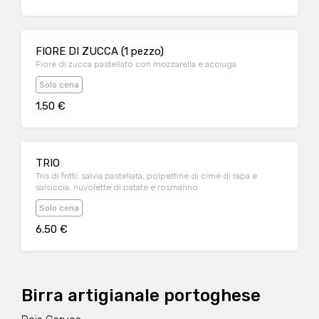
FIORE DI ZUCCA (1 pezzo)
Fiore di zucca pastellato con mozzarella e acciuga
Solo cena
1.50 €
TRIO
Tris di fritti: salvia pastellata, polpettine di cime di rapa e
salsiccia, nuvolette di patate e rosmarino
Solo cena
6.50 €
Birra artigianale portoghese