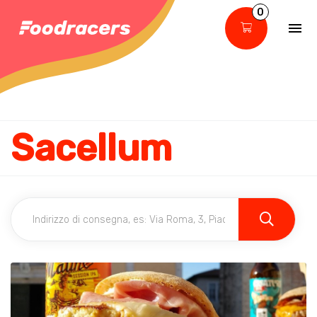
0
Sacellum