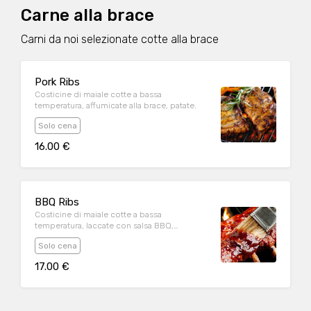
Carne alla brace
Carni da noi selezionate cotte alla brace
Pork Ribs
Costicine di maiale cotte a bassa
temperatura, affumicate alla brace, patate.
Solo cena
16.00 €
BBQ Ribs
Costicine di maiale cotte a bassa
temperatura, laccate con salsa BBQ,
affumicate alla brace, patate.
Solo cena
17.00 €