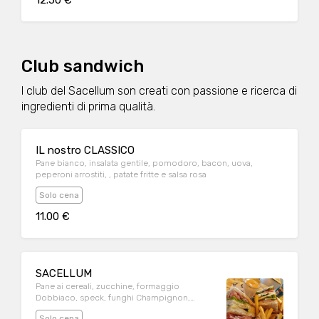
12.50 €
Club sandwich
I club del Sacellum son creati con passione e ricerca di
ingredienti di prima qualità.
IL nostro CLASSICO
Pane bianco, insalata gentile, pomodoro, bacon, uova,
peperoni arrostiti, , patate fritte e salsa rosa
Solo cena
11.00 €
SACELLUM
Pane ai cereali, zucchine, formaggio
Dobbiaco, speck, funghi Champignon,
insalata gentile, pomodoro, salsa alla senape,
Solo cena