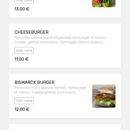
Solo cena
pomodoro, maionese alla senape, patate
fritte
13.00 €
CHEESEBURGER
Panciotto bianco (pane artigianale),hamburger di manzo,
insalata gentile, pomodoro, formaggio latteria doppio,
maionese. Patate fritte.
Solo cena
11.00 €
BISMARCK BURGER
Panciotto moro (pane ai cereali), hamburger
di manzo, insalata gentile, pomodoro
ramato, formaggio latteria, salsa tartara,
Solo cena
cipolla caramellata, uovo all'occhio di bue.
Patate fritte.
12.00 €