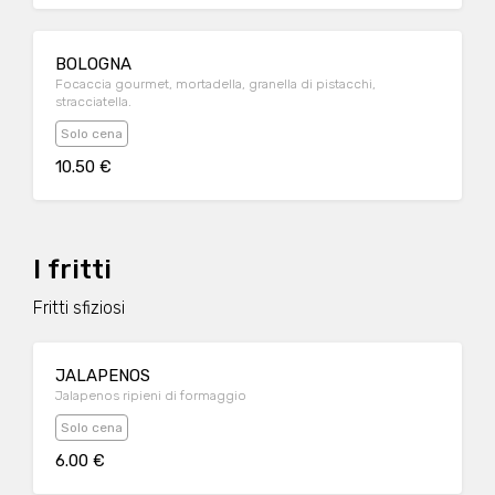
BOLOGNA
Focaccia gourmet, mortadella, granella di pistacchi,
stracciatella.
Solo cena
10.50 €
I fritti
Fritti sfiziosi
JALAPENOS
Jalapenos ripieni di formaggio
Solo cena
6.00 €