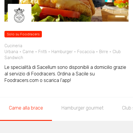
Solo su Foodracers
Cucineria
Urbana
Carne
Fritti
Hamburger
Focaccia
Birre
Club
Sandwich
Le specialità di Sacellum sono disponibili a domicilio grazie
al servizio di Foodracers. Ordina a Sacile su
Foodracers.com o scarica l'app!
Carne alla brace
Hamburger gourmet
Club