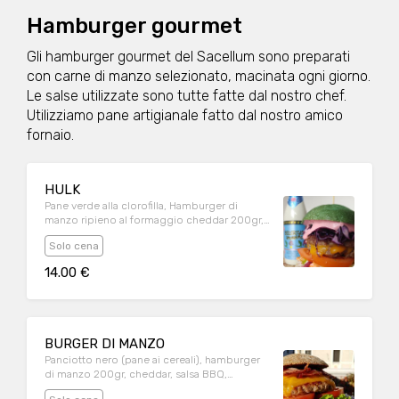
Hamburger gourmet
Gli hamburger gourmet del Sacellum sono preparati
con carne di manzo selezionato, macinata ogni giorno.
Le salse utilizzate sono tutte fatte dal nostro chef.
Utilizziamo pane artigianale fatto dal nostro amico
fornaio.
HULK
Pane verde alla clorofilla, Hamburger di
manzo ripieno al formaggio cheddar 200gr,
maionese alla barbabietola, carote alla
Solo cena
Julienne condite alla senape, cavolo
cappuccio viola, misticanza, pomodoro
14.00 €
ramato. Patatine fritte.
BURGER DI MANZO
Panciotto nero (pane ai cereali), hamburger
di manzo 200gr, cheddar, salsa BBQ,
pancetta croccante, insalata gentile,