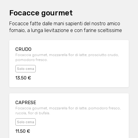
Focacce gourmet
Focacce fatte dalle mani sapienti del nostro amico
fornaio, a lunga lievitazione e con farine sceltissime
CRUDO
Focaccia gourmet, mozzarella fior di latte, prosciutto crudo,
pomodoro fresco.
Solo cena
13.50 €
CAPRESE
Focaccia gourmet, mozzarella fior di latte, pomodoro fresco,
rucola, fior di bufala.
Solo cena
11.50 €