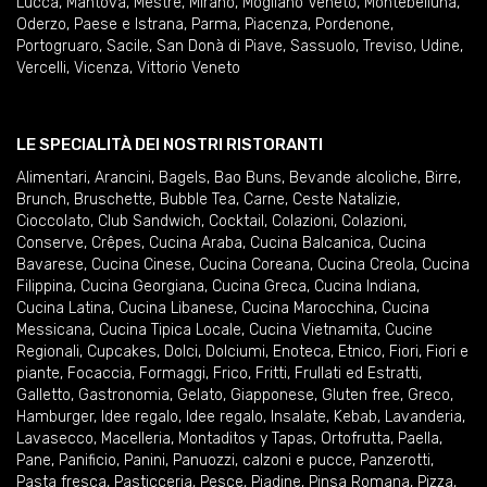
Lucca
,
Mantova
,
Mestre
,
Mirano
,
Mogliano Veneto
,
Montebelluna
,
Oderzo
,
Paese e Istrana
,
Parma
,
Piacenza
,
Pordenone
,
Portogruaro
,
Sacile
,
San Donà di Piave
,
Sassuolo
,
Treviso
,
Udine
,
Vercelli
,
Vicenza
,
Vittorio Veneto
LE SPECIALITÀ DEI NOSTRI RISTORANTI
Alimentari
,
Arancini
,
Bagels
,
Bao Buns
,
Bevande alcoliche
,
Birre
,
Brunch
,
Bruschette
,
Bubble Tea
,
Carne
,
Ceste Natalizie
,
Cioccolato
,
Club Sandwich
,
Cocktail
,
Colazioni
,
Colazioni
,
Conserve
,
Crêpes
,
Cucina Araba
,
Cucina Balcanica
,
Cucina
Bavarese
,
Cucina Cinese
,
Cucina Coreana
,
Cucina Creola
,
Cucina
Filippina
,
Cucina Georgiana
,
Cucina Greca
,
Cucina Indiana
,
Cucina Latina
,
Cucina Libanese
,
Cucina Marocchina
,
Cucina
Messicana
,
Cucina Tipica Locale
,
Cucina Vietnamita
,
Cucine
Regionali
,
Cupcakes
,
Dolci
,
Dolciumi
,
Enoteca
,
Etnico
,
Fiori
,
Fiori e
piante
,
Focaccia
,
Formaggi
,
Frico
,
Fritti
,
Frullati ed Estratti
,
Galletto
,
Gastronomia
,
Gelato
,
Giapponese
,
Gluten free
,
Greco
,
Hamburger
,
Idee regalo
,
Idee regalo
,
Insalate
,
Kebab
,
Lavanderia
,
Lavasecco
,
Macelleria
,
Montaditos y Tapas
,
Ortofrutta
,
Paella
,
Pane
,
Panificio
,
Panini
,
Panuozzi, calzoni e pucce
,
Panzerotti
,
Pasta fresca
,
Pasticceria
,
Pesce
,
Piadine
,
Pinsa Romana
,
Pizza
,