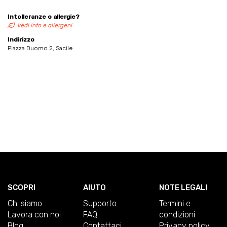
Intolleranze o allergie?
Vedi info e allergeni
Indirizzo
Piazza Duomo 2, Sacile
SCOPRI
AIUTO
NOTE LEGALI
Chi siamo
Supporto
Termini e
Lavora con noi
FAQ
condizioni
Blog
Contattaci
Privacy policy