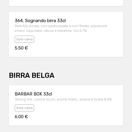
364, Sognando birra 33cl
Pale Ale dorata, non pastorizzata e non filtrata, piacevole
amaro luppolato, secca e beverina. Vol 5,7%
Solo cena
5.50 €
BIRRA BELGA
BARBAR BOK 33cl
Strong Ale, colore scuro, aroma malto, spezie e miele 8,5%
Solo cena
6.00 €