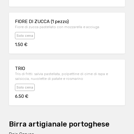
FIORE DI ZUCCA (1 pezzo)
Fiore di zucca pastellato con mozzarella e acciuga
Solo cena
1.50 €
TRIO
Tris di fritti: salvia pastellata, polpettine di cime di rapa e
salsiccia, nuvolette di patate e rosmarino
Solo cena
6.50 €
Birra artigianale portoghese