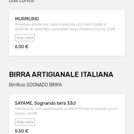
Dois Corvos
MURMURIO
American amber ale, liscia e asciutta con malti tostati e
sentorei di caramello contrastati da pompelmo e pino. 5,6%
Solo cena
6.00 €
BIRRA ARTIGIANALE ITALIANA
Birrificio SOGNADO BIRRA
SAYAME, Sognando birra 33cl
Ale bionda, non pastorizzata. profumi floreali e speziati. poco
amara. vol 5%
Solo cena
5.50 €