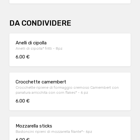
DA CONDIVIDERE
Anelli di cipolla
Anelli di cipolla* fritti - 8pz
6.00 €
Crocchette camembert
Crocchette ripiene di formaggio cremoso Camembert con
panatura arricchita con corn flakes* - 6 pz
6.00 €
Mozzarella sticks
Bastoncini ripieni di mozzarella filante*- 6pz