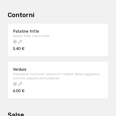
Contorni
Patatine fritte
Patate* fritte. French fries.
5.40 €
Verdure
Melanzane* zucchine*, peperoni* e patate. Baked eggplants,
zucchini, peppers and potatoes
6.00 €
Salse