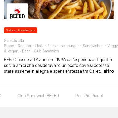
Solo su Foodracers
Galletto alla
Brace
Rooster
Meat
Fries
Hamburger
Sandwiches
Veggy
& Vegan
Beer
Club Sandwich
BEFeD nasce ad Aviano nel 1996 dall'esperienza di quattro
soci e amici che desideravano un posto dove si potesse
stare assieme in allegria e spensieratezza tra Gallet
...
altro
D
Club Sandwich BEFED
Per i Più Piccoli