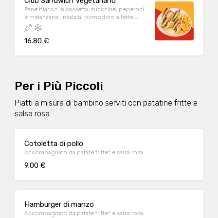
Club Sandwich Vegetariano
Pane bianco in cassetta, zucchine, peperoni
e melanzane, insalata, pomodoro a fette,
mozzarella, origano, maionese servito con
salsa rosa. Co contorno di patate fritte
16.80 €
Per i Più Piccoli
Piatti a misura di bambino serviti con patatine fritte e
salsa rosa
Cotoletta di pollo
Accompagnato da patate fritte* e salsa rosa.
9.00 €
Hamburger di manzo
Accompagnato da patate fritte* e salsa rosa.