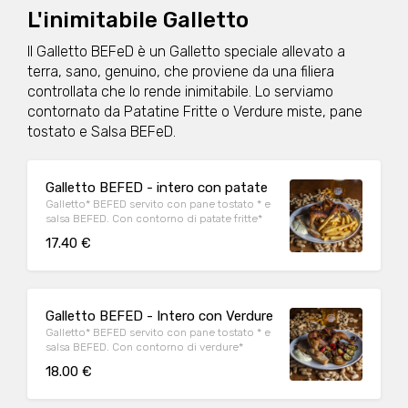
L'inimitabile Galletto
Il Galletto BEFeD è un Galletto speciale allevato a
terra, sano, genuino, che proviene da una filiera
controllata che lo rende inimitabile. Lo serviamo
contornato da Patatine Fritte o Verdure miste, pane
tostato e Salsa BEFeD.
Galletto BEFED - intero con patate
Galletto* BEFED servito con pane tostato * e
salsa BEFED. Con contorno di patate fritte*
17.40 €
Galletto BEFED - Intero con Verdure
Galletto* BEFED servito con pane tostato * e
salsa BEFED. Con contorno di verdure*
18.00 €