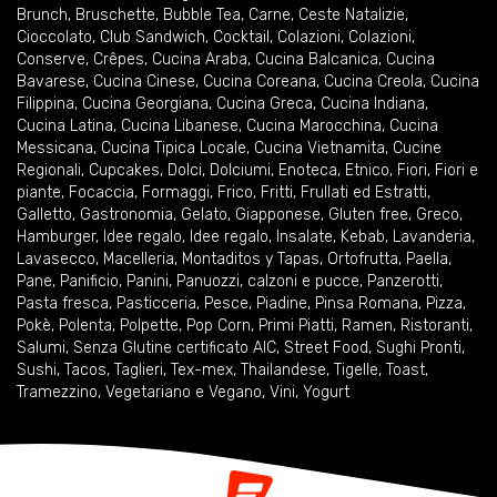
Brunch
,
Bruschette
,
Bubble Tea
,
Carne
,
Ceste Natalizie
,
Cioccolato
,
Club Sandwich
,
Cocktail
,
Colazioni
,
Colazioni
,
Conserve
,
Crêpes
,
Cucina Araba
,
Cucina Balcanica
,
Cucina
Bavarese
,
Cucina Cinese
,
Cucina Coreana
,
Cucina Creola
,
Cucina
Filippina
,
Cucina Georgiana
,
Cucina Greca
,
Cucina Indiana
,
Cucina Latina
,
Cucina Libanese
,
Cucina Marocchina
,
Cucina
Messicana
,
Cucina Tipica Locale
,
Cucina Vietnamita
,
Cucine
Regionali
,
Cupcakes
,
Dolci
,
Dolciumi
,
Enoteca
,
Etnico
,
Fiori
,
Fiori e
piante
,
Focaccia
,
Formaggi
,
Frico
,
Fritti
,
Frullati ed Estratti
,
Galletto
,
Gastronomia
,
Gelato
,
Giapponese
,
Gluten free
,
Greco
,
Hamburger
,
Idee regalo
,
Idee regalo
,
Insalate
,
Kebab
,
Lavanderia
,
Lavasecco
,
Macelleria
,
Montaditos y Tapas
,
Ortofrutta
,
Paella
,
Pane
,
Panificio
,
Panini
,
Panuozzi, calzoni e pucce
,
Panzerotti
,
Pasta fresca
,
Pasticceria
,
Pesce
,
Piadine
,
Pinsa Romana
,
Pizza
,
Pokè
,
Polenta
,
Polpette
,
Pop Corn
,
Primi Piatti
,
Ramen
,
Ristoranti
,
Salumi
,
Senza Glutine certificato AIC
,
Street Food
,
Sughi Pronti
,
Sushi
,
Tacos
,
Taglieri
,
Tex-mex
,
Thailandese
,
Tigelle
,
Toast
,
Tramezzino
,
Vegetariano e Vegano
,
Vini
,
Yogurt