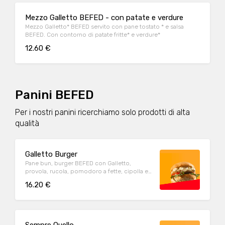
Mezzo Galletto BEFED - con patate e verdure
Mezzo Galletto* BEFED servito con pane tostato * e salsa
BEFED. Con contorno di patate fritte* e verdure*
12.60 €
Panini BEFED
Per i nostri panini ricerchiamo solo prodotti di alta
qualità
Galletto Burger
Pane bun, burger BEFED con Galletto,
provola, rucola, pomodoro a fette, cipolla e
salsa BEFED. Con contorno di patate fritte
16.20 €