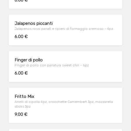
6.00 €
Jalapenos piccanti
Jalapenos rossi panati e ripieni di formaggio cremoso - 4pz
6.00 €
Finger di pollo
Finger di pollo con panatura sweet chili - 6pz
6.00 €
Fritto Mix
Anelli di cipolla 4pz, crocchette Camembert 3pz, mozzarella
sticks 3pz
9.00 €