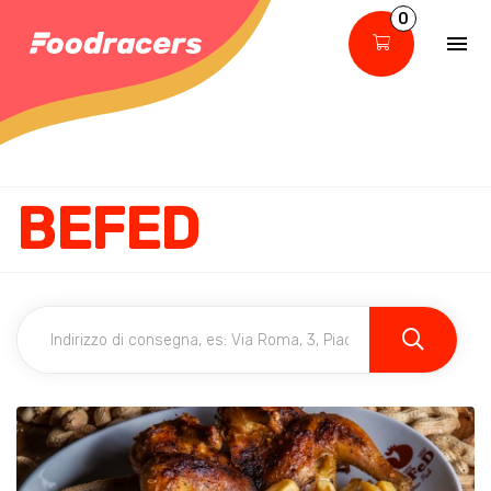
0
BEFED