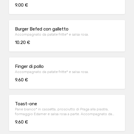
9.00 €
Burger Befed con galletto
Accompagnato da patate fritte* e salsa rosa.
10.20 €
Finger di pollo
Accompagnato da patate fritte* e salsa rosa.
9.60 €
Toast-one
Pane bianco* in cassetta, prosciutto di Praga alla piastra,
formaggio Edamer e salsa rosa a parte. Accompagnato da
patate fritte
9.60 €