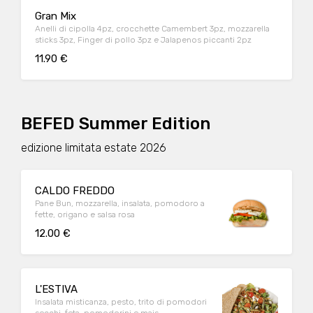
Gran Mix
Anelli di cipolla 4pz, crocchette Camembert 3pz, mozzarella
sticks 3pz, Finger di pollo 3pz e Jalapenos piccanti 2pz
11.90 €
BEFED Summer Edition
edizione limitata estate 2026
CALDO FREDDO
Pane Bun, mozzarella, insalata, pomodoro a
fette, origano e salsa rosa
12.00 €
L'ESTIVA
Insalata misticanza, pesto, trito di pomodori