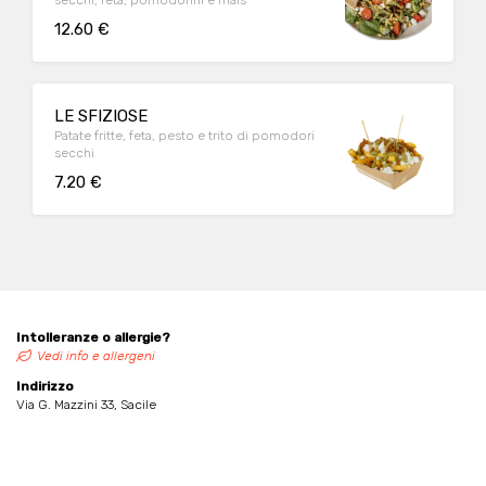
secchi, feta, pomodorini e mais
12.60 €
LE SFIZIOSE
Patate fritte, feta, pesto e trito di pomodori
secchi
7.20 €
Intolleranze o allergie?
Vedi info e allergeni
Indirizzo
Via G. Mazzini 33, Sacile