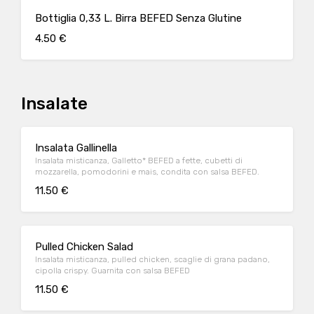
Bottiglia 0,33 L. Birra BEFED Senza Glutine
4.50 €
Insalate
Insalata Gallinella
Insalata misticanza, Galletto* BEFED a fette, cubetti di
mozzarella, pomodorini e mais, condita con salsa BEFED.
11.50 €
Pulled Chicken Salad
Insalata misticanza, pulled chicken, scaglie di grana padano,
cipolla crispy. Guarnita con salsa BEFED
11.50 €