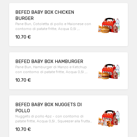
BEFED BABY BOX CHICKEN
BURGER
Pane Bun, Cotoletta di pollo e Maionese con
contorno di patate fritte, Acqua 0,5l ,
Squeezer alla frutta e Sorpresa.
10.70 €
BEFED BABY BOX HAMBURGER
Pane Bun, Hamburger di Manzo e Ketchup
con contorno di patate fritte, Acqua 0,5l ,
Squeezer alla frutta e Sorpresa.
10.70 €
BEFED BABY BOX NUGGETS DI
POLLO
Nuggets di pollo 4pz - con contorno di
patate fritte, Acqua 0,5l , Squeezer alla frutta
e Sorpresa.
10.70 €