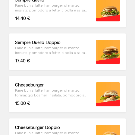
Sempre Quello
Pane bun al latte, hamburger di manzo,
insalata, pomodoro a fette, cipolla e salsa
della casa. Con contorno di patate fritte
14.40 €
Sempre Quello Doppio
Pane bun al latte, hamburger di manzo,
insalata, pomodoro a fette, cipolla e salsa
della casa. Con contorno di patate fritte
17.40 €
Cheeseburger
Pane bun al latte, hamburger di manzo,
formaggio Edamer, insalata, pomodoro a
fette, cipolla e salsa della casa. Con contorno
15.00 €
di patate fritte
Cheeseburger Doppio
Pane bun al latte, hamburger di manzo,