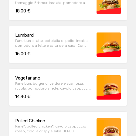
formaggio Edamer, insalata, pomodoro a
fette, cipolla e salsa della casa. Con contorno
18.00 €
di patate fritte
Lumbard
Pane bun al latte, cotoletta di pollo, insalata,
pomodoro a fette e salsa della casa. Con
contorno di patate fritte
15.00 €
Vegetariano
Pane bun, burger di verdure e scamorza,
rucola, pomodoro a fette, cavolo cappuccio
rosso e salsa rosa. Con contorno di patate
14.40 €
fritte
Pulled Chicken
Pane*, pulled chicken*, cavolo cappuccio
rosso, cipolla crispy e salsa BEFED