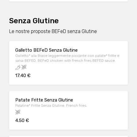
Senza Glutine
Le nostre proposte BEFeD senza Glutine
Galletto BEFeD Senza Glutine
Galletto* alla Brace leggermente piccante con patate* fritte e
salsa BEFED. BEFeD chicken with french fries BEFED sauce.
17.40 €
Patate Fritte Senza Glutine
Patatine* Fritte Senza Glutine. French fries.
4.50 €