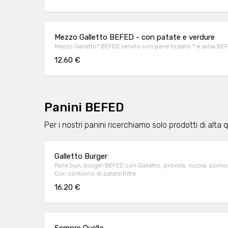
Mezzo Galletto BEFED - con patate e verdure
Mezzo Galletto* BEFED servito con pane tostato * e salsa BEF
12.60 €
Panini BEFED
Per i nostri panini ricerchiamo solo prodotti di alta q
Galletto Burger
Pane bun, burger BEFED con Galletto, provola, rucola, pomodo
Con contorno di patate fritte
16.20 €