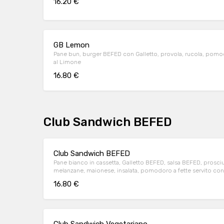
16.20 €
GB Lemon
Pane bun, burger BEFED con Galletto, provola, rucola, pomod
al Limone
16.80 €
Club Sandwich BEFED
Club Sandwich BEFED
Pane bianco in cassetta, Galletto BEFED, salsa BEFED, prosci
melanzane, maionese, insalata, pomodoro a fette servito con
fritte
16.80 €