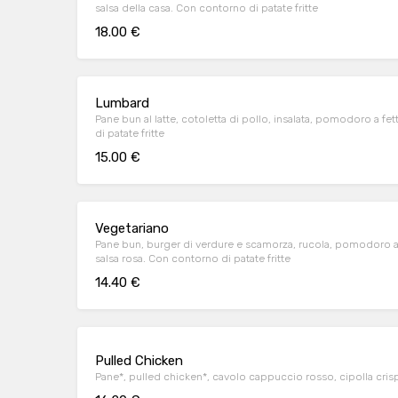
salsa della casa. Con contorno di patate fritte
18.00 €
Lumbard
Pane bun al latte, cotoletta di pollo, insalata, pomodoro a fe
di patate fritte
15.00 €
Vegetariano
Pane bun, burger di verdure e scamorza, rucola, pomodoro a
salsa rosa. Con contorno di patate fritte
14.40 €
Pulled Chicken
Pane*, pulled chicken*, cavolo cappuccio rosso, cipolla cris