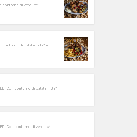
on contorno di verdure*
 contorno di patate fritte* e
ED. Con contorno di patate fritte*
FED. Con contorno di verdure*