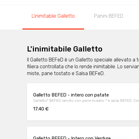
L'inimitabile Galletto
Panini BEFED
L'inimitabile Galletto
Il Galletto BEFeD è un Galletto speciale allevato a
filiera controllata che lo rende inimitabile. Lo ser
miste, pane tostato e Salsa BEFeD.
Galletto BEFED - intero con patate
Galletto* BEFED servito con pane tostato * e salsa BEFED. Con
17.40 €
Galletto BEFED - Intero con Verdure