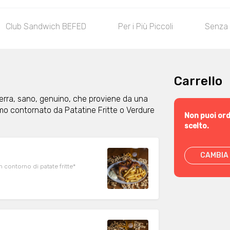
Club Sandwich BEFED
Per i Più Piccoli
Senza 
Carrello
 terra, sano, genuino, che proviene da una
viamo contornato da Patatine Fritte o Verdure
Non puoi ord
scelto.
CAMBIA 
 contorno di patate fritte*