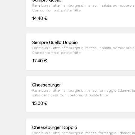
Sempre Quello
Pane bun al latte, hamburger di manzo, insalata, pomodoro a fe
Con contorno di patate fritte
14.40 €
Sempre Quello Doppio
Pane bun al latte, hamburger di manzo, insalata, pomodoro a fe
Con contorno di patate fritte
17.40 €
Cheeseburger
Pane bun al latte, hamburger di manzo, formaggio Edamer, ins
salsa della casa. Con contorno di patate fritte
15.00 €
Cheeseburger Doppio
Pane bun al latte, hamburger di manzo, formaggio Edamer, ins