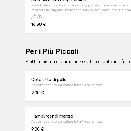
Club Sandwich Vegetariano
Pane bianco in cassetta, zucchine, peperoni e melanzane, ins
mozzarella, origano, maionese servito con salsa rosa. Co cont
16.80 €
Per i Più Piccoli
Piatti a misura di bambino serviti con patatine fritt
Cotoletta di pollo
Accompagnato da patate fritte* e salsa rosa.
9.00 €
Hamburger di manzo
Accompagnato da patate fritte* e salsa rosa.
9.00 €