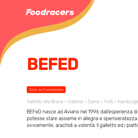
BEFED
Solo su Foodracers
Galletto alla Brace
Galletto
Carne
Fritti
Hamburge
BEFeD nasce ad Aviano nel 1996 dall'esperienza di
potesse stare assieme in allegria e spensieratezza t
ovviamente, arachidi a volontà. Il galletto ed i piat