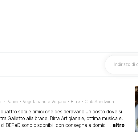
r
Panini
Vegetariano e Vegano
Birre
Club Sandwich
 quattro soci e amici che desideravano un posto dove si
ra Galletto alla brace, Birra Artigianale, ottima musica e,
ti di BEFeD sono disponibili con consegna a domicili
...
altro