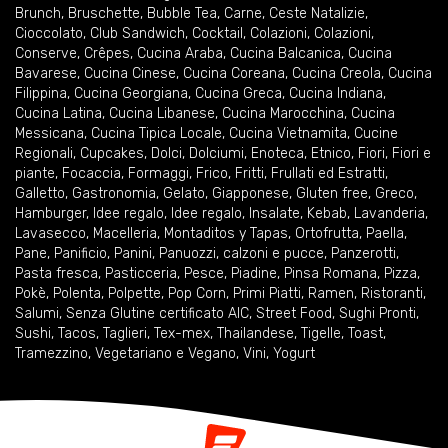
Brunch
,
Bruschette
,
Bubble Tea
,
Carne
,
Ceste Natalizie
,
Cioccolato
,
Club Sandwich
,
Cocktail
,
Colazioni
,
Colazioni
,
Conserve
,
Crêpes
,
Cucina Araba
,
Cucina Balcanica
,
Cucina
Bavarese
,
Cucina Cinese
,
Cucina Coreana
,
Cucina Creola
,
Cucina
Filippina
,
Cucina Georgiana
,
Cucina Greca
,
Cucina Indiana
,
Cucina Latina
,
Cucina Libanese
,
Cucina Marocchina
,
Cucina
Messicana
,
Cucina Tipica Locale
,
Cucina Vietnamita
,
Cucine
Regionali
,
Cupcakes
,
Dolci
,
Dolciumi
,
Enoteca
,
Etnico
,
Fiori
,
Fiori e
piante
,
Focaccia
,
Formaggi
,
Frico
,
Fritti
,
Frullati ed Estratti
,
Galletto
,
Gastronomia
,
Gelato
,
Giapponese
,
Gluten free
,
Greco
,
Hamburger
,
Idee regalo
,
Idee regalo
,
Insalate
,
Kebab
,
Lavanderia
,
Lavasecco
,
Macelleria
,
Montaditos y Tapas
,
Ortofrutta
,
Paella
,
Pane
,
Panificio
,
Panini
,
Panuozzi, calzoni e pucce
,
Panzerotti
,
Pasta fresca
,
Pasticceria
,
Pesce
,
Piadine
,
Pinsa Romana
,
Pizza
,
Pokè
,
Polenta
,
Polpette
,
Pop Corn
,
Primi Piatti
,
Ramen
,
Ristoranti
,
Salumi
,
Senza Glutine certificato AIC
,
Street Food
,
Sughi Pronti
,
Sushi
,
Tacos
,
Taglieri
,
Tex-mex
,
Thailandese
,
Tigelle
,
Toast
,
Tramezzino
,
Vegetariano e Vegano
,
Vini
,
Yogurt