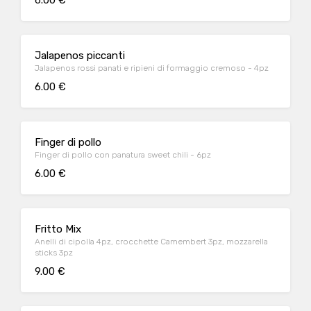
6.00 €
Jalapenos piccanti
Jalapenos rossi panati e ripieni di formaggio cremoso - 4pz
6.00 €
Finger di pollo
Finger di pollo con panatura sweet chili - 6pz
6.00 €
Fritto Mix
Anelli di cipolla 4pz, crocchette Camembert 3pz, mozzarella
sticks 3pz
9.00 €