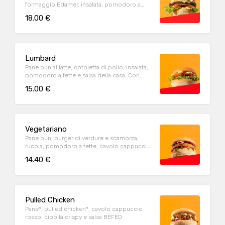
formaggio Edamer, insalata, pomodoro a
fette, cipolla e salsa della casa. Con contorno
18.00 €
di patate fritte
Lumbard
Pane bun al latte, cotoletta di pollo, insalata,
pomodoro a fette e salsa della casa. Con
contorno di patate fritte
15.00 €
Vegetariano
Pane bun, burger di verdure e scamorza,
rucola, pomodoro a fette, cavolo cappuccio
rosso e salsa rosa. Con contorno di patate
14.40 €
fritte
Pulled Chicken
Pane*, pulled chicken*, cavolo cappuccio
rosso, cipolla crispy e salsa BEFED