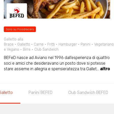
Solo su Foodracers
Galletto alla
Brace
Galletto
Carne
Fritti
Hamburger
Panini
Vegetariano
e Vegano
Birre
Club Sandwich
BEFeD nasce ad Aviano nel 1996 dall'esperienza di quattro
soci e amici che desideravano un posto dove si potesse
stare assieme in allegria e spensieratezza tra Gallet
...
altro
Galletto
Panini BEFED
Club Sandwich BEFED