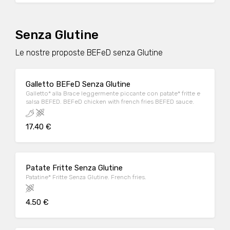
Senza Glutine
Le nostre proposte BEFeD senza Glutine
Galletto BEFeD Senza Glutine
Galletto* alla Brace leggermente piccante con patate* fritte e
salsa BEFED. BEFeD chicken with french fries BEFED sauce.
17.40 €
Patate Fritte Senza Glutine
Patatine* Fritte Senza Glutine. French fries.
4.50 €