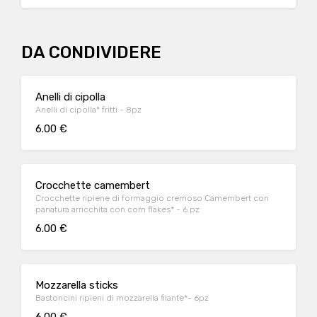
DA CONDIVIDERE
Anelli di cipolla
Anelli di cipolla* fritti - 8pz
6.00 €
Crocchette camembert
Crocchette ripiene di formaggio cremoso Camembert con
panatura arricchita con corn flakes* - 6 pz
6.00 €
Mozzarella sticks
Bastoncini ripieni di mozzarella filante*- 6pz