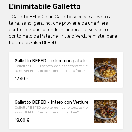
L'inimitabile Galletto
Il Galletto BEFeD è un Galletto speciale allevato a
terra, sano, genuino, che proviene da una filiera
controllata che lo rende inimitabile. Lo serviamo
contornato da Patatine Fritte o Verdure miste, pane
tostato e Salsa BEFeD.
Galletto BEFED - intero con patate
Galletto* BEFED servito con pane tostato * e
salsa BEFED. Con contorno di patate fritte*
17.40 €
Galletto BEFED - Intero con Verdure
Galletto* BEFED servito con pane tostato * e
salsa BEFED. Con contorno di verdure*
18.00 €