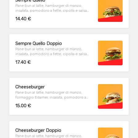
Sempre Quello
Pane bun al latte, hamburger di manzo,
insalata, pomodoro a fette, cipolla e salsa
della casa. Con contorno di patate fritte
14.40 €
Sempre Quello Doppio
Pane bun al latte, hamburger di manzo,
insalata, pomodoro a fette, cipolla e salsa
della casa. Con contorno di patate fritte
17.40 €
Cheeseburger
Pane bun al latte, hamburger di manzo,
formaggio Edamer, insalata, pomodoro a
fette, cipolla e salsa della casa. Con contorno
15.00 €
di patate fritte
Cheeseburger Doppio
Pane bun al latte, hamburger di manzo,