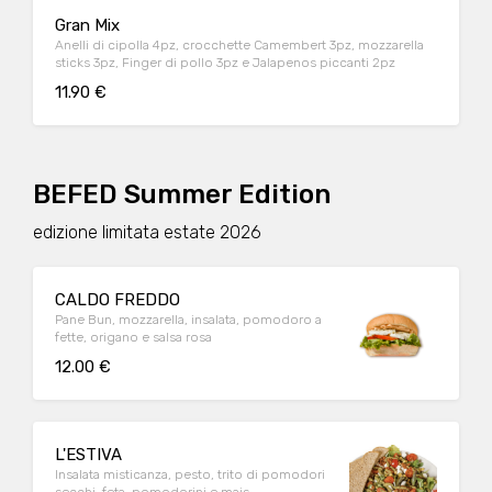
Gran Mix
Anelli di cipolla 4pz, crocchette Camembert 3pz, mozzarella
sticks 3pz, Finger di pollo 3pz e Jalapenos piccanti 2pz
11.90 €
BEFED Summer Edition
edizione limitata estate 2026
CALDO FREDDO
Pane Bun, mozzarella, insalata, pomodoro a
fette, origano e salsa rosa
12.00 €
L'ESTIVA
Insalata misticanza, pesto, trito di pomodori