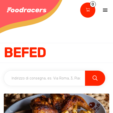
0
BEFED