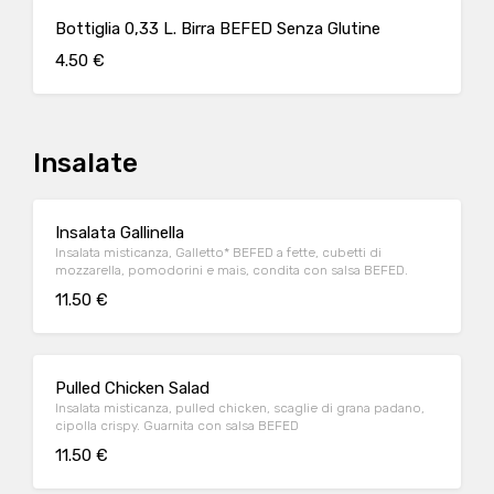
Bottiglia 0,33 L. Birra BEFED Senza Glutine
4.50 €
Insalate
Insalata Gallinella
Insalata misticanza, Galletto* BEFED a fette, cubetti di
mozzarella, pomodorini e mais, condita con salsa BEFED.
11.50 €
Pulled Chicken Salad
Insalata misticanza, pulled chicken, scaglie di grana padano,
cipolla crispy. Guarnita con salsa BEFED
11.50 €