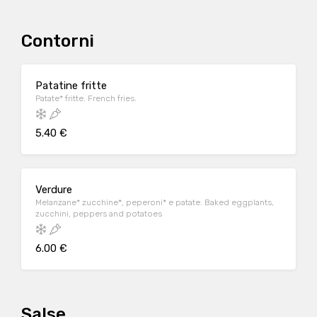
Contorni
Patatine fritte
Patate* fritte. French fries.
5.40 €
Verdure
Melanzane* zucchine*, peperoni* e patate. Baked eggplants,
zucchini, peppers and potatoes
6.00 €
Salse