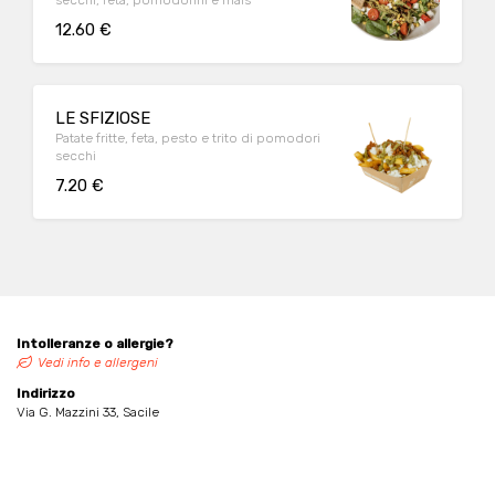
secchi, feta, pomodorini e mais
12.60 €
LE SFIZIOSE
Patate fritte, feta, pesto e trito di pomodori
secchi
7.20 €
Intolleranze o allergie?
Vedi info e allergeni
Indirizzo
Via G. Mazzini 33, Sacile