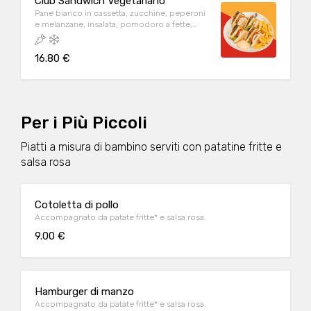
Club Sandwich Vegetariano
Pane bianco in cassetta, zucchine, peperoni
e melanzane, insalata, pomodoro a fette,
mozzarella, origano, maionese servito con
salsa rosa. Co contorno di patate fritte
16.80 €
Per i Più Piccoli
Piatti a misura di bambino serviti con patatine fritte e
salsa rosa
Cotoletta di pollo
Accompagnato da patate fritte* e salsa rosa.
9.00 €
Hamburger di manzo
Accompagnato da patate fritte* e salsa rosa.