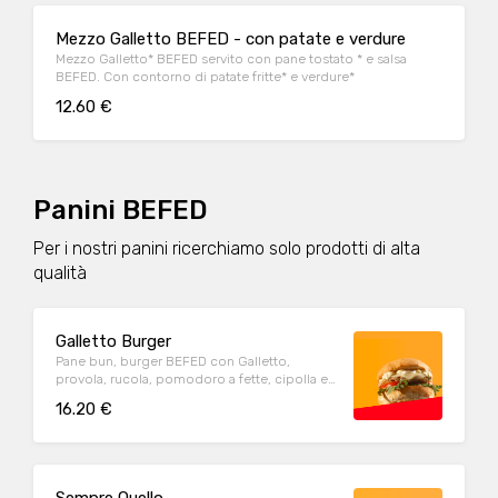
Mezzo Galletto BEFED - con patate e verdure
Mezzo Galletto* BEFED servito con pane tostato * e salsa
BEFED. Con contorno di patate fritte* e verdure*
12.60 €
Panini BEFED
Per i nostri panini ricerchiamo solo prodotti di alta
qualità
Galletto Burger
Pane bun, burger BEFED con Galletto,
provola, rucola, pomodoro a fette, cipolla e
salsa BEFED. Con contorno di patate fritte
16.20 €