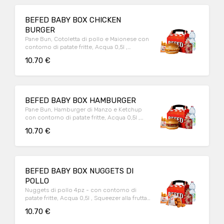
BEFED BABY BOX CHICKEN
BURGER
Pane Bun, Cotoletta di pollo e Maionese con
contorno di patate fritte, Acqua 0,5l ,
Squeezer alla frutta e Sorpresa.
10.70 €
BEFED BABY BOX HAMBURGER
Pane Bun, Hamburger di Manzo e Ketchup
con contorno di patate fritte, Acqua 0,5l ,
Squeezer alla frutta e Sorpresa.
10.70 €
BEFED BABY BOX NUGGETS DI
POLLO
Nuggets di pollo 4pz - con contorno di
patate fritte, Acqua 0,5l , Squeezer alla frutta
e Sorpresa.
10.70 €