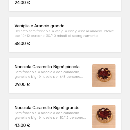
24.00 €
Vaniglia e Arancio grande
Delicato semifreddo alla vaniglia con glassa all'arancio. Ideale
per 10/12 persone, 30/40 minuti di scongelamento
38.00 €
Nocciola Caramello Bignè piccola
Semifreddo alla nocciola con caramello,
granella e bignè, Ideale per 6/8 persone,
30/40 minuti di scongelamento
29.00 €
Nocciola Caramello Bignè grande
Semifreddo alla nocciola con caramello,
granella e bignè, Ideale per 10/12 persone,
30/40 minuti di scongelamento
43.00 €