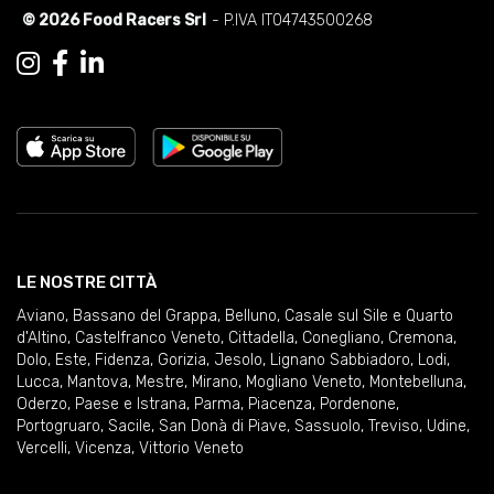
© 2026 Food Racers Srl
- P.IVA IT04743500268
LE NOSTRE CITTÀ
Aviano
,
Bassano del Grappa
,
Belluno
,
Casale sul Sile e Quarto
d'Altino
,
Castelfranco Veneto
,
Cittadella
,
Conegliano
,
Cremona
,
Dolo
,
Este
,
Fidenza
,
Gorizia
,
Jesolo
,
Lignano Sabbiadoro
,
Lodi
,
Lucca
,
Mantova
,
Mestre
,
Mirano
,
Mogliano Veneto
,
Montebelluna
,
Oderzo
,
Paese e Istrana
,
Parma
,
Piacenza
,
Pordenone
,
Portogruaro
,
Sacile
,
San Donà di Piave
,
Sassuolo
,
Treviso
,
Udine
,
Vercelli
,
Vicenza
,
Vittorio Veneto