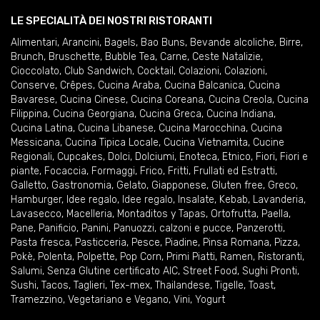
LE SPECIALITÀ DEI NOSTRI RISTORANTI
Alimentari
,
Arancini
,
Bagels
,
Bao Buns
,
Bevande alcoliche
,
Birre
,
Brunch
,
Bruschette
,
Bubble Tea
,
Carne
,
Ceste Natalizie
,
Cioccolato
,
Club Sandwich
,
Cocktail
,
Colazioni
,
Colazioni
,
Conserve
,
Crêpes
,
Cucina Araba
,
Cucina Balcanica
,
Cucina
Bavarese
,
Cucina Cinese
,
Cucina Coreana
,
Cucina Creola
,
Cucina
Filippina
,
Cucina Georgiana
,
Cucina Greca
,
Cucina Indiana
,
Cucina Latina
,
Cucina Libanese
,
Cucina Marocchina
,
Cucina
Messicana
,
Cucina Tipica Locale
,
Cucina Vietnamita
,
Cucine
Regionali
,
Cupcakes
,
Dolci
,
Dolciumi
,
Enoteca
,
Etnico
,
Fiori
,
Fiori e
piante
,
Focaccia
,
Formaggi
,
Frico
,
Fritti
,
Frullati ed Estratti
,
Galletto
,
Gastronomia
,
Gelato
,
Giapponese
,
Gluten free
,
Greco
,
Hamburger
,
Idee regalo
,
Idee regalo
,
Insalate
,
Kebab
,
Lavanderia
,
Lavasecco
,
Macelleria
,
Montaditos y Tapas
,
Ortofrutta
,
Paella
,
Pane
,
Panificio
,
Panini
,
Panuozzi, calzoni e pucce
,
Panzerotti
,
Pasta fresca
,
Pasticceria
,
Pesce
,
Piadine
,
Pinsa Romana
,
Pizza
,
Pokè
,
Polenta
,
Polpette
,
Pop Corn
,
Primi Piatti
,
Ramen
,
Ristoranti
,
Salumi
,
Senza Glutine certificato AIC
,
Street Food
,
Sughi Pronti
,
Sushi
,
Tacos
,
Taglieri
,
Tex-mex
,
Thailandese
,
Tigelle
,
Toast
,
Tramezzino
,
Vegetariano e Vegano
,
Vini
,
Yogurt