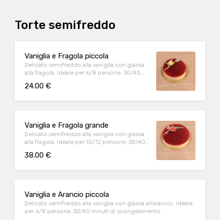
Torte semifreddo
Vaniglia e Fragola piccola
Delicato semifreddo alla vaniglia con glassa
alla fragola. Ideale per 6/8 persone, 30/40
minuti di scongelamento
24.00 €
Vaniglia e Fragola grande
Delicato semifreddo alla vaniglia con glassa
alla fragola. Ideale per 10/12 persone, 30/40
minuti di scongelamento
38.00 €
Vaniglia e Arancio piccola
Delicato semifreddo alla vaniglia con glassa all'arancio. Ideale
per 6/8 persone, 30/40 minuti di scongelamento