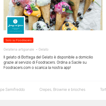
Solo su Foodracers
Gelateria artigianale
Gelato
Il gelato di Bottega del Gelato è disponibile a domicilio
grazie al servizio di Foodracers. Ordina a Sacile su
Foodracers.com o scarica la nostra app!
pe Semifreddo
Crepes, Brownie e brioches
Tor