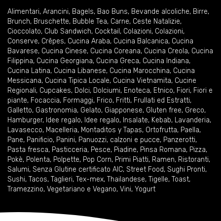
Alimentari
,
Arancini
,
Bagels
,
Bao Buns
,
Bevande alcoliche
,
Birre
,
Brunch
,
Bruschette
,
Bubble Tea
,
Carne
,
Ceste Natalizie
,
Cioccolato
,
Club Sandwich
,
Cocktail
,
Colazioni
,
Colazioni
,
Conserve
,
Crêpes
,
Cucina Araba
,
Cucina Balcanica
,
Cucina
Bavarese
,
Cucina Cinese
,
Cucina Coreana
,
Cucina Creola
,
Cucina
Filippina
,
Cucina Georgiana
,
Cucina Greca
,
Cucina Indiana
,
Cucina Latina
,
Cucina Libanese
,
Cucina Marocchina
,
Cucina
Messicana
,
Cucina Tipica Locale
,
Cucina Vietnamita
,
Cucine
Regionali
,
Cupcakes
,
Dolci
,
Dolciumi
,
Enoteca
,
Etnico
,
Fiori
,
Fiori e
piante
,
Focaccia
,
Formaggi
,
Frico
,
Fritti
,
Frullati ed Estratti
,
Galletto
,
Gastronomia
,
Gelato
,
Giapponese
,
Gluten free
,
Greco
,
Hamburger
,
Idee regalo
,
Idee regalo
,
Insalate
,
Kebab
,
Lavanderia
,
Lavasecco
,
Macelleria
,
Montaditos y Tapas
,
Ortofrutta
,
Paella
,
Pane
,
Panificio
,
Panini
,
Panuozzi, calzoni e pucce
,
Panzerotti
,
Pasta fresca
,
Pasticceria
,
Pesce
,
Piadine
,
Pinsa Romana
,
Pizza
,
Pokè
,
Polenta
,
Polpette
,
Pop Corn
,
Primi Piatti
,
Ramen
,
Ristoranti
,
Salumi
,
Senza Glutine certificato AIC
,
Street Food
,
Sughi Pronti
,
Sushi
,
Tacos
,
Taglieri
,
Tex-mex
,
Thailandese
,
Tigelle
,
Toast
,
Tramezzino
,
Vegetariano e Vegano
,
Vini
,
Yogurt