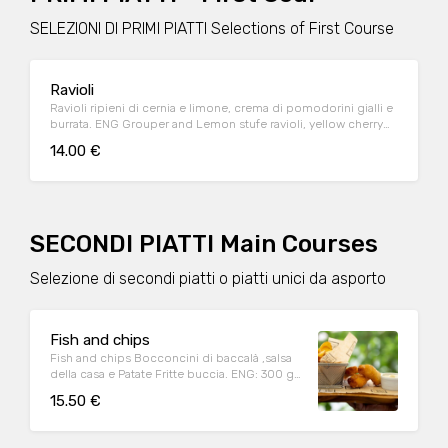
SELEZIONI DI PRIMI PIATTI Selections of First Course
Ravioli
Ravioli ripieni di cernia e limone, crema di pomodorini gialli e
burrata. ENG Grouper and Lemon stufe ravioli, yellow cherry
tomato cream and burrata.
14.00 €
SECONDI PIATTI Main Courses
Selezione di secondi piatti o piatti unici da asporto
Fish and chips
Fish and chips Bocconcini di baccalà ,salsa
della casa e Patate Fritte buccia. ENG: 300 gr
deep fried cod, home sauce and french fries
15.50 €