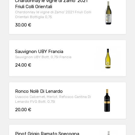
Chardonnay le vigne di Zamo' 2021
Friuli Colli Orientali
Chardonnay le vigne di Zamo' 2021 Friuli Colli
Orientali Bottiglia 0,75
30.00 €
Sauvignon UBY Francia
Sauvignon UBY Bott. 0,75l Francia
24.00 €
Ronco Nolè Di Lenardo
Uvaccio Cabernet, Merlot. Refosco Cantina Di
Lenardo FVG Bott. 0,75l
20.00 €
Pinot Grigio Ramato Specogna