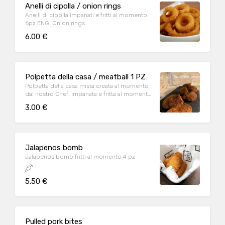
Anelli di cipolla / onion rings
Anelli di cipolla impanati e fritti al momento
6pz ENG: Onion rings
6.00 €
Polpetta della casa / meatball 1 PZ
Polpetta della casa mista creata al momento
dal nostro Chef, impanata e fritta al momento
1 pz ENG: Meatball
3.00 €
Jalapenos bomb
Jalapenos bomb fritti al momento 4 pz
5.50 €
Pulled pork bites