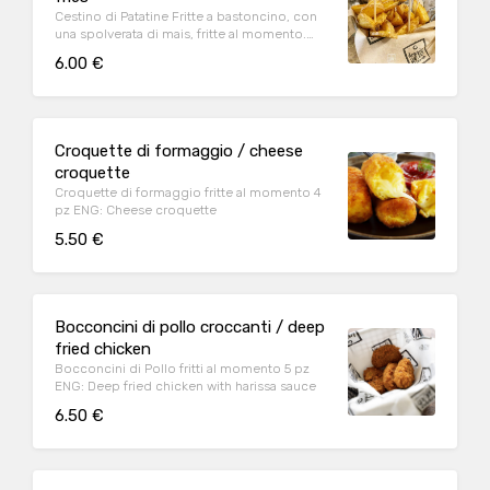
Cestino di Patatine Fritte a bastoncino, con
una spolverata di mais, fritte al momento.
ENG: French fries
6.00 €
Croquette di formaggio / cheese
croquette
Croquette di formaggio fritte al momento 4
pz ENG: Cheese croquette
5.50 €
Bocconcini di pollo croccanti / deep
fried chicken
Bocconcini di Pollo fritti al momento 5 pz
ENG: Deep fried chicken with harissa sauce
6.50 €