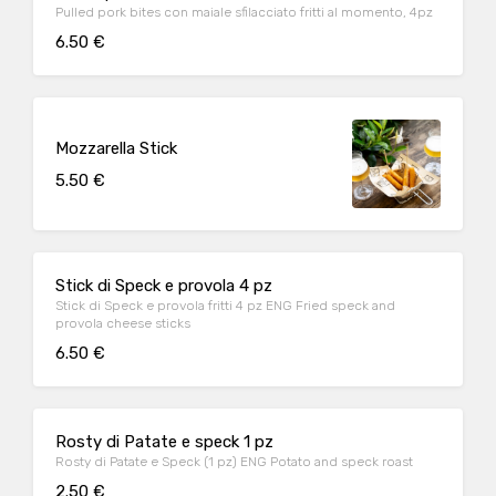
Pulled pork bites con maiale sfilacciato fritti al momento, 4pz
6.50 €
Mozzarella Stick
5.50 €
Stick di Speck e provola 4 pz
Stick di Speck e provola fritti 4 pz ENG Fried speck and
provola cheese sticks
6.50 €
Rosty di Patate e speck 1 pz
Rosty di Patate e Speck (1 pz) ENG Potato and speck roast
2.50 €