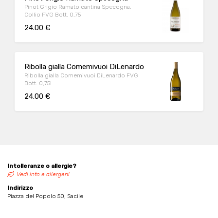
Pinot Grigio Ramato cantina Specogna,
Collio FVG Bott. 0,75
24.00 €
Ribolla gialla Comemivuoi DiLenardo
Ribolla gialla Comemivuoi DiLenardo FVG
Bott. 0,75l
24.00 €
Intolleranze o allergie?
Vedi info e allergeni
Indirizzo
Piazza del Popolo 50, Sacile