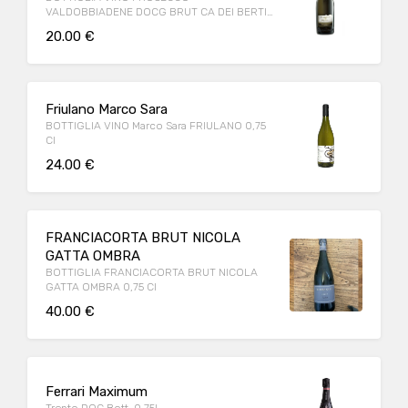
VALDOBBIADENE DOCG BRUT CA DEI BERTI
ARTIGIANAL 0,75Cl
20.00 €
Friulano Marco Sara
BOTTIGLIA VINO Marco Sara FRIULANO 0,75
Cl
24.00 €
FRANCIACORTA BRUT NICOLA
GATTA OMBRA
BOTTIGLIA FRANCIACORTA BRUT NICOLA
GATTA OMBRA 0,75 Cl
40.00 €
Ferrari Maximum
Trento DOC Bott. 0,75l