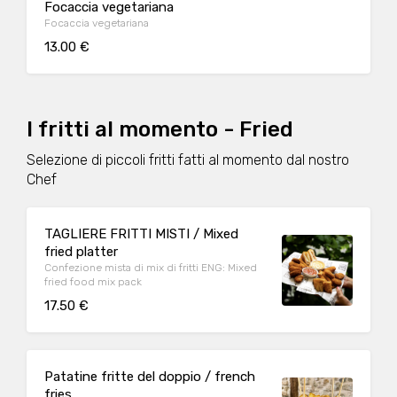
Focaccia vegetariana
Focaccia vegetariana
13.00 €
I fritti al momento - Fried
Selezione di piccoli fritti fatti al momento dal nostro
Chef
TAGLIERE FRITTI MISTI / Mixed
fried platter
Confezione mista di mix di fritti ENG: Mixed
fried food mix pack
17.50 €
Patatine fritte del doppio / french
fries