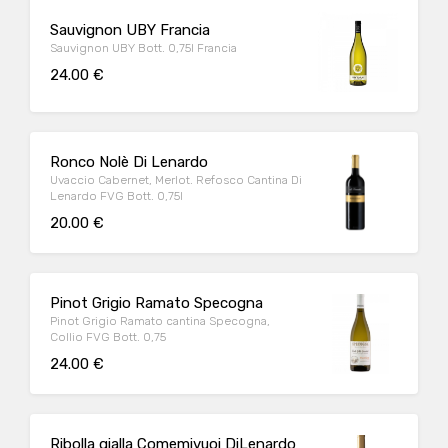
Sauvignon UBY Francia
Sauvignon UBY Bott. 0,75l Francia
24.00 €
Ronco Nolè Di Lenardo
Uvaccio Cabernet, Merlot. Refosco Cantina Di
Lenardo FVG Bott. 0,75l
20.00 €
Pinot Grigio Ramato Specogna
Pinot Grigio Ramato cantina Specogna,
Collio FVG Bott. 0,75
24.00 €
Ribolla gialla Comemivuoi DiLenardo