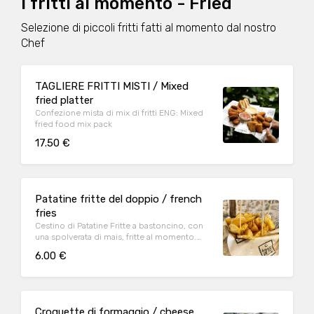
I fritti al momento - Fried
Selezione di piccoli fritti fatti al momento dal nostro
Chef
TAGLIERE FRITTI MISTI / Mixed
fried platter
Confezione mista di mix di fritti ENG: Mixed
fried food mix pack
17.50 €
Patatine fritte del doppio / french
fries
Cestino di Patatine Fritte a bastoncino, con
una spolverata di mais, fritte al momento.
ENG: French fries
6.00 €
Croquette di formaggio / cheese