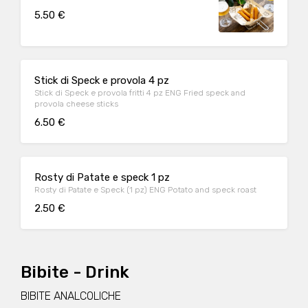
5.50 €
Stick di Speck e provola 4 pz
Stick di Speck e provola fritti 4 pz ENG Fried speck and
provola cheese sticks
6.50 €
Rosty di Patate e speck 1 pz
Rosty di Patate e Speck (1 pz) ENG Potato and speck roast
2.50 €
Bibite - Drink
BIBITE ANALCOLICHE