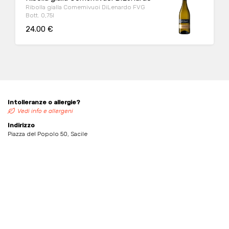
Ribolla gialla Comemivuoi DiLenardo FVG
Bott. 0,75l
24.00 €
Intolleranze o allergie?
Vedi info e allergeni
Indirizzo
Piazza del Popolo 50, Sacile