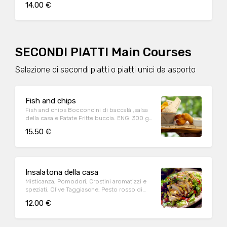
14.00 €
SECONDI PIATTI Main Courses
Selezione di secondi piatti o piatti unici da asporto
Fish and chips
Fish and chips Bocconcini di baccalà ,salsa
della casa e Patate Fritte buccia. ENG: 300 gr
deep fried cod, home sauce and french fries
15.50 €
Insalatona della casa
Misticanza, Pomodori, Crostini aromatizzi e
speziati, Olive Taggiasche, Pesto rosso di
Pomodorini secchi, Pollo grigliato a
12.00 €
citronette. ENG. HOUSE SALAD (fresh salad,
tomato, baked bread, olives, dried tomatoes
pesto, julienne grilles chicken breast)