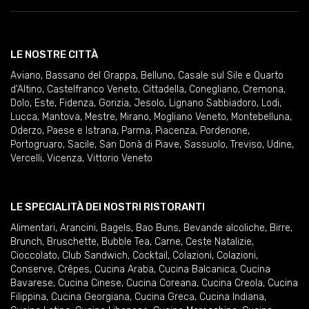
LE NOSTRE CITTÀ
Aviano
,
Bassano del Grappa
,
Belluno
,
Casale sul Sile e Quarto
d'Altino
,
Castelfranco Veneto
,
Cittadella
,
Conegliano
,
Cremona
,
Dolo
,
Este
,
Fidenza
,
Gorizia
,
Jesolo
,
Lignano Sabbiadoro
,
Lodi
,
Lucca
,
Mantova
,
Mestre
,
Mirano
,
Mogliano Veneto
,
Montebelluna
,
Oderzo
,
Paese e Istrana
,
Parma
,
Piacenza
,
Pordenone
,
Portogruaro
,
Sacile
,
San Donà di Piave
,
Sassuolo
,
Treviso
,
Udine
,
Vercelli
,
Vicenza
,
Vittorio Veneto
LE SPECIALITÀ DEI NOSTRI RISTORANTI
Alimentari
,
Arancini
,
Bagels
,
Bao Buns
,
Bevande alcoliche
,
Birre
,
Brunch
,
Bruschette
,
Bubble Tea
,
Carne
,
Ceste Natalizie
,
Cioccolato
,
Club Sandwich
,
Cocktail
,
Colazioni
,
Colazioni
,
Conserve
,
Crêpes
,
Cucina Araba
,
Cucina Balcanica
,
Cucina
Bavarese
,
Cucina Cinese
,
Cucina Coreana
,
Cucina Creola
,
Cucina
Filippina
,
Cucina Georgiana
,
Cucina Greca
,
Cucina Indiana
,