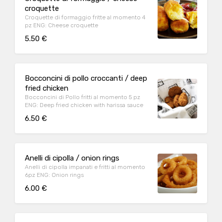
croquette
Croquette di formaggio fritte al momento 4
pz ENG: Cheese croquette
5.50 €
Bocconcini di pollo croccanti / deep
fried chicken
Bocconcini di Pollo fritti al momento 5 pz
ENG: Deep fried chicken with harissa sauce
6.50 €
Anelli di cipolla / onion rings
Anelli di cipolla impanati e fritti al momento
6pz ENG: Onion rings
6.00 €