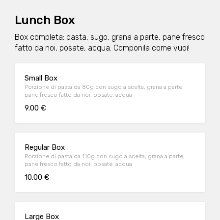
Lunch Box
Box completa: pasta, sugo, grana a parte, pane fresco
fatto da noi, posate, acqua. Componila come vuoi!
Small Box
Porzione di pasta da 80g con sugo a scelta, grana a parte,
pane fresco fatto da noi, posate, acqua
9.00 €
Regular Box
Porzione di pasta da 110g con sugo a scelta, grana a parte,
pane fresco fatto da noi, posate, acqua
10.00 €
Large Box