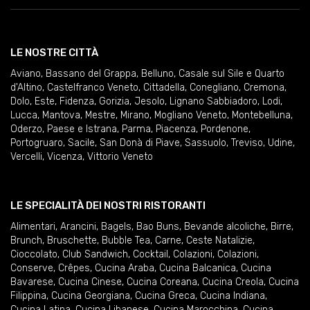
LE NOSTRE CITTÀ
Aviano
,
Bassano del Grappa
,
Belluno
,
Casale sul Sile e Quarto
d'Altino
,
Castelfranco Veneto
,
Cittadella
,
Conegliano
,
Cremona
,
Dolo
,
Este
,
Fidenza
,
Gorizia
,
Jesolo
,
Lignano Sabbiadoro
,
Lodi
,
Lucca
,
Mantova
,
Mestre
,
Mirano
,
Mogliano Veneto
,
Montebelluna
,
Oderzo
,
Paese e Istrana
,
Parma
,
Piacenza
,
Pordenone
,
Portogruaro
,
Sacile
,
San Donà di Piave
,
Sassuolo
,
Treviso
,
Udine
,
Vercelli
,
Vicenza
,
Vittorio Veneto
LE SPECIALITÀ DEI NOSTRI RISTORANTI
Alimentari
,
Arancini
,
Bagels
,
Bao Buns
,
Bevande alcoliche
,
Birre
,
Brunch
,
Bruschette
,
Bubble Tea
,
Carne
,
Ceste Natalizie
,
Cioccolato
,
Club Sandwich
,
Cocktail
,
Colazioni
,
Colazioni
,
Conserve
,
Crêpes
,
Cucina Araba
,
Cucina Balcanica
,
Cucina
Bavarese
,
Cucina Cinese
,
Cucina Coreana
,
Cucina Creola
,
Cucina
Filippina
,
Cucina Georgiana
,
Cucina Greca
,
Cucina Indiana
,
Cucina Latina
,
Cucina Libanese
,
Cucina Marocchina
,
Cucina