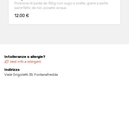
Porzione di pasta da 150g con sugo a scelta, grana a parte,
pane fatto da noi, posate, acqua
12.00 €
Intolleranze o allergie?
Vedi info e allergeni
Indirizzo
Viale Grigoletti 33, Fontanafredda