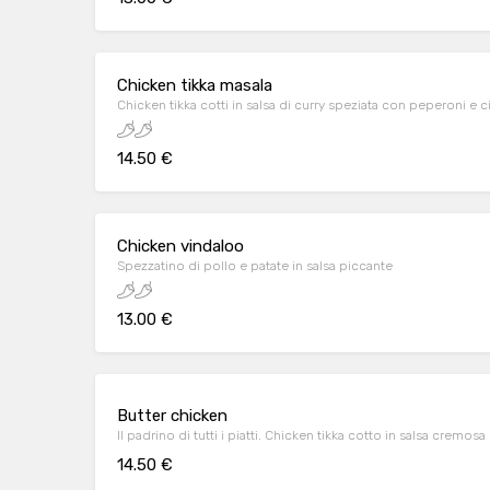
Chicken tikka masala
Chicken tikka cotti in salsa di curry speziata con peperoni e c
14.50 €
Chicken vindaloo
Spezzatino di pollo e patate in salsa piccante
13.00 €
Butter chicken
Il padrino di tutti i piatti. Chicken tikka cotto in salsa cremo
14.50 €