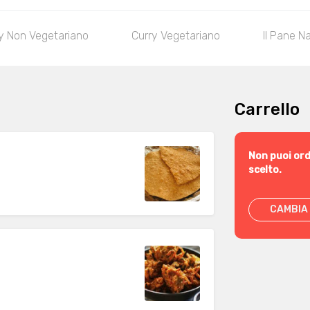
y Non Vegetariano
Curry Vegetariano
Il Pane N
Carrello
Non puoi ord
scelto.
CAMBIA 