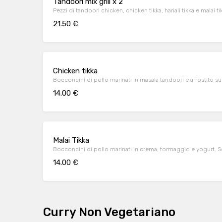
Tandoori mix grill x 2
Pezzi di tandoori chicken, chicken tikka, hariali tikka e malai ti
21.50 €
Chicken tikka
Bocconcini di pollo marinati in masala tandoori e arrostito su
14.00 €
Malai Tikka
Bocconcini di pollo marinati in crema, formaggio e yogurt. So
14.00 €
Curry Non Vegetariano