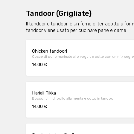
Tandoor (Grigliate)
Il tandoor o tandoori è un forno di terracotta a form
tandoor viene usato per cucinare pane e carne
Chicken tandoori
Cosce di pollo marinate allo yogurt e cotte con un mix segre
14.00 €
Hariali Tikka
Bocconcini di pollo alla menta e cotto in tandoor
14.00 €