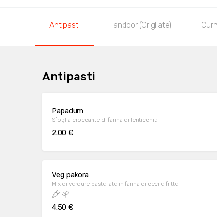
Antipasti
Tandoor (Grigliate)
Curr
Antipasti
Papadum
Sfoglia croccante di farina di lenticchie
2.00 €
Veg pakora
Mix di verdure pastellate in farina di ceci e fritte
4.50 €