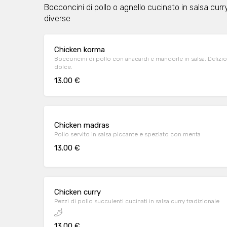
Bocconcini di pollo o agnello cucinato in salsa curry
diverse
Chicken korma
Bocconcini di pollo con anacardi e mandorle in salsa. Deli
dolce.
13.00 €
Chicken madras
Pollo servito in salsa piccante e speziato con menta
13.00 €
Chicken curry
Pezzi di pollo succulenti cucinati in salsa curry tradizionale
13.00 €