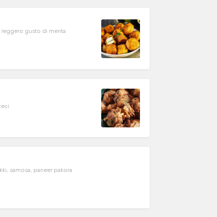
con leggero gusto di menta
ceci
tikki, samosa, paneer pakora