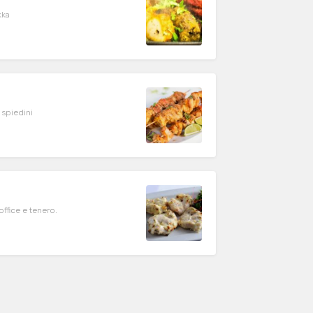
kka
 spiedini
ffice e tenero.