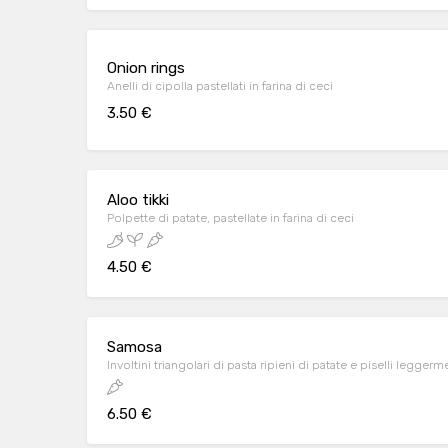
Onion rings
Anelli di cipolla pastellati in farina di ceci
3.50 €
Aloo tikki
Polpette di patate, pastellate in farina di ceci
4.50 €
Samosa
Involtini triangolari di pasta ripieni di patate e piselli leggerm
6.50 €