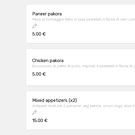
Paneer pakora
Pezzi di formaggio fatto in casa pastellati in farina di ceci 
5.00 €
Chicken pakora
Bocconcini di petto di pollo, marinati e pastellati in farina di 
5.00 €
Mixed appetizers (x2)
Antipasti misti per 2 persone: veg pakora, onion rings, aloo 
15.00 €