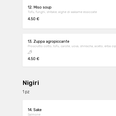
12. Miso soup
Tofu, funghi, shitake, alghe di wakame essiccate
4.50 €
13. Zuppa agropiccante
Prosciutto cotto, tofu, carote, uova, shriracha, aceto, erba cip
4.50 €
Nigiri
1 pz
14. Sake
Salmone