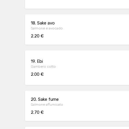
18. Sake avo
Salmone e avocado
2.20 €
19. Ebi
Gambero cotto
2.00 €
20. Sake fume
Salmone affumicato
2.70 €