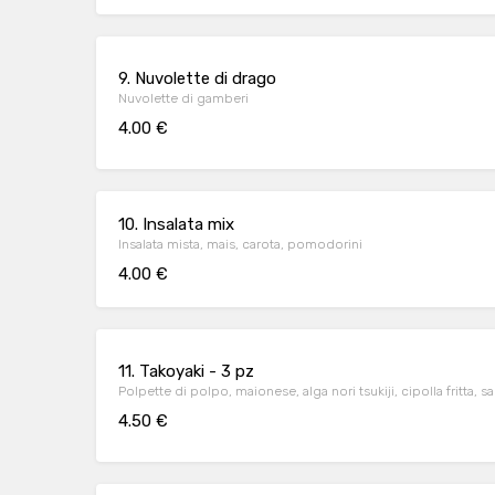
9. Nuvolette di drago
Nuvolette di gamberi
4.00 €
10. Insalata mix
Insalata mista, mais, carota, pomodorini
4.00 €
11. Takoyaki - 3 pz
Polpette di polpo, maionese, alga nori tsukiji, cipolla fritta, s
4.50 €