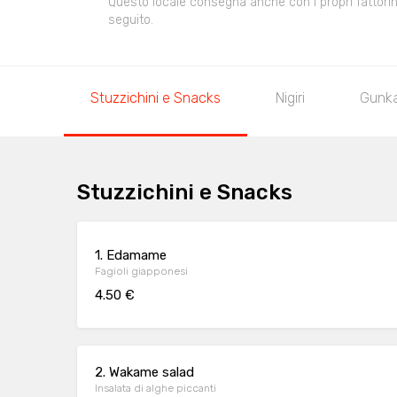
Questo locale consegna anche con i propri fattorini,
seguito.
Stuzzichini e Snacks
Nigiri
Gunk
Stuzzichini e Snacks
1. Edamame
Fagioli giapponesi
4.50 €
2. Wakame salad
Insalata di alghe piccanti