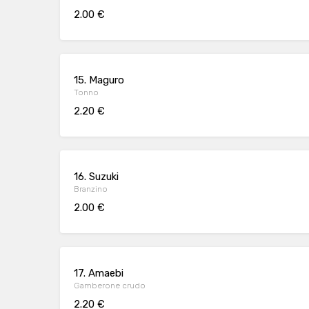
2.00 €
15. Maguro
Tonno
2.20 €
16. Suzuki
Branzino
2.00 €
17. Amaebi
Gamberone crudo
2.20 €