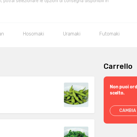
 potrai selezionare le opzioni di consegna disponibili in
an
Hosomaki
Uramaki
Futomaki
Carrello
Non puoi ord
scelto.
CAMBIA 