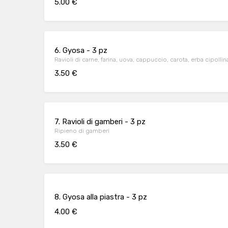
5.00 €
6. Gyosa - 3 pz
Ravioli di carne, farina, uova, cappuccio, carota, erba cipollin
3.50 €
7. Ravioli di gamberi - 3 pz
Ripieno di gamberi
3.50 €
8. Gyosa alla piastra - 3 pz
4.00 €