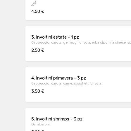
4.50 €
3. Involtini estate - 1 pz
Cappuccio, carota, germogli di soia, erba cipollina cinese, sp
2.50 €
4. Involtini primavera - 3 pz
Cappuccio, carota, carne, spaghetti di soia
3.50 €
5. Involtini shrimps - 3 pz
Gamberoni