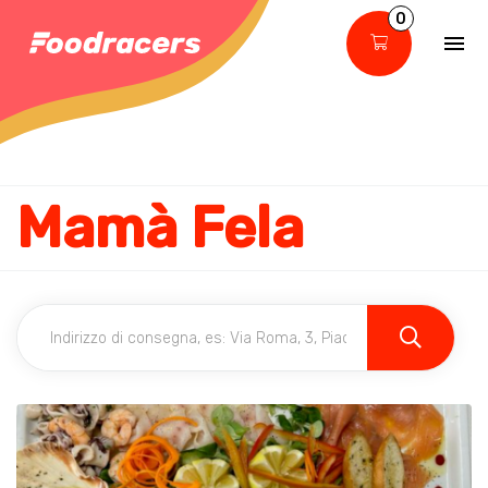
0
Mamà Fela