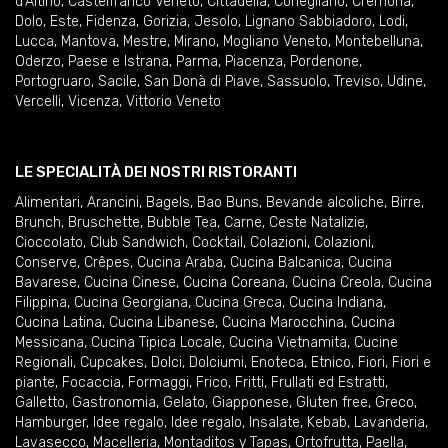
d'Altino
,
Castelfranco Veneto
,
Cittadella
,
Conegliano
,
Cremona
,
Dolo
,
Este
,
Fidenza
,
Gorizia
,
Jesolo
,
Lignano Sabbiadoro
,
Lodi
,
Lucca
,
Mantova
,
Mestre
,
Mirano
,
Mogliano Veneto
,
Montebelluna
,
Oderzo
,
Paese e Istrana
,
Parma
,
Piacenza
,
Pordenone
,
Portogruaro
,
Sacile
,
San Donà di Piave
,
Sassuolo
,
Treviso
,
Udine
,
Vercelli
,
Vicenza
,
Vittorio Veneto
LE SPECIALITÀ DEI NOSTRI RISTORANTI
Alimentari
,
Arancini
,
Bagels
,
Bao Buns
,
Bevande alcoliche
,
Birre
,
Brunch
,
Bruschette
,
Bubble Tea
,
Carne
,
Ceste Natalizie
,
Cioccolato
,
Club Sandwich
,
Cocktail
,
Colazioni
,
Colazioni
,
Conserve
,
Crêpes
,
Cucina Araba
,
Cucina Balcanica
,
Cucina
Bavarese
,
Cucina Cinese
,
Cucina Coreana
,
Cucina Creola
,
Cucina
Filippina
,
Cucina Georgiana
,
Cucina Greca
,
Cucina Indiana
,
Cucina Latina
,
Cucina Libanese
,
Cucina Marocchina
,
Cucina
Messicana
,
Cucina Tipica Locale
,
Cucina Vietnamita
,
Cucine
Regionali
,
Cupcakes
,
Dolci
,
Dolciumi
,
Enoteca
,
Etnico
,
Fiori
,
Fiori e
piante
,
Focaccia
,
Formaggi
,
Frico
,
Fritti
,
Frullati ed Estratti
,
Galletto
,
Gastronomia
,
Gelato
,
Giapponese
,
Gluten free
,
Greco
,
Hamburger
,
Idee regalo
,
Idee regalo
,
Insalate
,
Kebab
,
Lavanderia
,
Lavasecco
,
Macelleria
,
Montaditos y Tapas
,
Ortofrutta
,
Paella
,