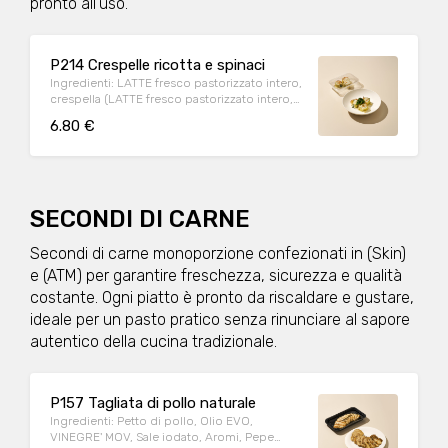
pronto all’uso.
P214 Crespelle ricotta e spinaci
Ingredienti: LATTE fresco pastorizzato intero,
crespella (LATTE fresco pastorizzato intero,
Farina di GRANO tenero tipo "00", UOVA,
6.80 €
BURRO, Sale iodato), SPINACI GELO, Grana
padano, Farina di GRANO tenero tipo "00",
BURRO, Formaggio Parmigiano Reggiano
DOP Grattugiato, Sale iodato, Pepe nero.
Allergeni: LATTOSIO, UOVA,GLUTINE Peso
medio porzione: 250g
SECONDI DI CARNE
Secondi di carne monoporzione confezionati in (Skin)
e (ATM) per garantire freschezza, sicurezza e qualità
costante. Ogni piatto è pronto da riscaldare e gustare,
ideale per un pasto pratico senza rinunciare al sapore
autentico della cucina tradizionale.
P157 Tagliata di pollo naturale
Ingredienti: Petto di pollo, Olio EVO,
VINEGRE' MOV, Sale iodato, Aromi, Pepe