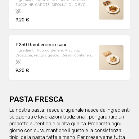
ZUCCHINE, CAROTE, CIPOLLA, OLIO EVO,
SALE IODATO, AROMI NATURALI(prezzemolo,
basilico) SOLFITI Può contenere: Arachidi,
9.20 €
Crostacei, Frutta a guscio, Cereali contenenti
glutine (kamut, orzo, segale, avena, farro,
grano), Latte, Lupini, Molluschi, Pesce,
Sedano, Sesamo, Soia, Uova Allergeni:
SOLFITI, CROSTACEI Peso medio porzione:
P250 Gamberoni in saor
250g
Ingredienti: Può contenere: Arachidi,
Crostacei, Frutta a guscio, Cereali contenenti
glutine (kamut, orzo, segale, avena, farro,
grano), Latte, Lupini, Molluschi, Pesce,
9.20 €
Sedano, Sesamo, Soia, Uova Allergeni:
PESCE, UOVA Peso medio porzione: 250g
PASTA FRESCA
La nostra pasta fresca artigianale nasce da ingredienti
selezionati e lavorazioni tradizionali, per garantire un
prodotto autentico e di alta qualità. Preparata ogni
giorno con cura, mantiene il gusto e la consistenza
tipici della pasta fatta a mano. Per preservarne tutta