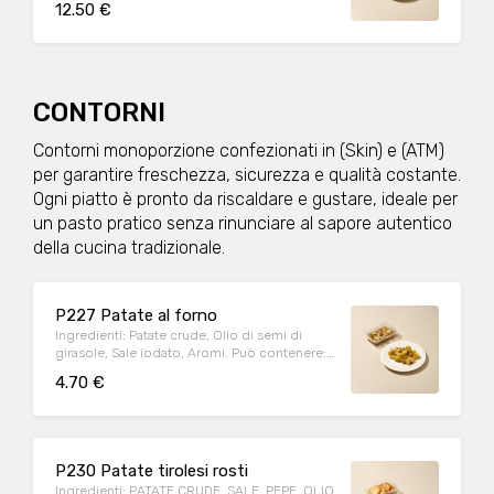
12.50 €
Olio di semi di girasole , Sale], Latte di vacca
pastorizzato intero, Sale marino fino, Pepe
nero, Vino bianco, Amido di mais Può
contenere: Arachidi, Crostacei, Frutta a
guscio, Cereali contenenti glutine (kamut,
orzo, segale, avena, farro, grano), Latte,
CONTORNI
Lupini, Molluschi, Pesce, Sedano, Sesamo,
Soia, Uova Allergeni: PESCE, LATTE Peso
Contorni monoporzione confezionati in (Skin) e (ATM)
medio porzione: 200g
per garantire freschezza, sicurezza e qualità costante.
Ogni piatto è pronto da riscaldare e gustare, ideale per
un pasto pratico senza rinunciare al sapore autentico
della cucina tradizionale.
P227 Patate al forno
Ingredienti: Patate crude, Olio di semi di
girasole, Sale iodato, Aromi. Può contenere:
Arachidi, Crostacei, Frutta a guscio, Cereali
4.70 €
contenenti glutine (kamut, orzo, segale,
avena, farro, grano), Latte, Lupini, Molluschi,
Pesce, Sedano, Sesamo, Soia, Uova
Allergeni: NESSUNO Peso medio porzione:
200g
P230 Patate tirolesi rosti
Ingredienti: PATATE CRUDE, SALE, PEPE, OLIO