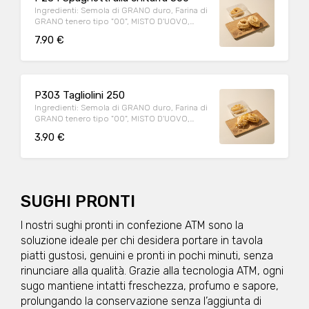
porzione: 250g
Ingredienti: Semola di GRANO duro, Farina di
GRANO tenero tipo "00", MISTO D'UOVO,
TUORLO PASTORIZZATO. Può contenere:
7.90 €
Arachidi, Crostacei, Frutta a guscio, Cereali
contenenti glutine (kamut, orzo, segale,
avena, farro, grano), Latte, Lupini, Molluschi,
Pesce, Sedano, Sesamo, Soia, Uova
Allergeni: GLUTINE, UOVO Peso medio
P303 Tagliolini 250
porzione: 500g
Ingredienti: Semola di GRANO duro, Farina di
GRANO tenero tipo "00", MISTO D'UOVO,
TUORLO PASTORIZZATO. Può contenere:
3.90 €
Arachidi, Crostacei, Frutta a guscio, Cereali
contenenti glutine (kamut, orzo, segale,
avena, farro, grano), Latte, Lupini, Molluschi,
Pesce, Sedano, Sesamo, Soia, Uova
Allergeni: UOVO, CEREALI CONTENENTI
GLUTINE Peso medio porzione: 250g
SUGHI PRONTI
I nostri sughi pronti in confezione ATM sono la
soluzione ideale per chi desidera portare in tavola
piatti gustosi, genuini e pronti in pochi minuti, senza
rinunciare alla qualità. Grazie alla tecnologia ATM, ogni
sugo mantiene intatti freschezza, profumo e sapore,
prolungando la conservazione senza l’aggiunta di