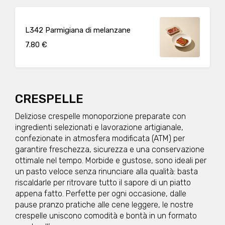
cipolla, vino rosso( mosto d’uva, SOLFITI),
sale, pepe, acqua, olio di girasole),
besciamella (LATTE, BURRO, farina di GRANO
tenero, sale,) farina di GRANO tenero, Grana
L342 Parmigiana di melanzane
Padano Dop (LATTE, sale, caglio,
conservante lisozima da UOVO), olio, sale,
7.80 €
noce moscata Può contenere: Arachidi,
Crostacei, Frutta a guscio, Cereali contenenti
glutine (kamut, orzo, segale, avena, farro,
grano), Latte, Lupini, Molluschi, Pesce,
Sedano, Sesamo, Soia, Uova Allergeni:
LATTE, UOVA, GLUTINE Peso medio
CRESPELLE
porzione: 250g
Deliziose crespelle monoporzione preparate con
ingredienti selezionati e lavorazione artigianale,
confezionate in atmosfera modificata (ATM) per
garantire freschezza, sicurezza e una conservazione
ottimale nel tempo. Morbide e gustose, sono ideali per
un pasto veloce senza rinunciare alla qualità: basta
riscaldarle per ritrovare tutto il sapore di un piatto
appena fatto. Perfette per ogni occasione, dalle
pause pranzo pratiche alle cene leggere, le nostre
crespelle uniscono comodità e bontà in un formato