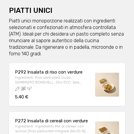
PIATTI UNICI
Piatti unici monoporzione realizzati con ingredienti
selezionati e confezionati in atmosfera controllata
(ATM). Ideali per chi desidera un pasto completo senza
rinunciare al sapore autentico della cucina
tradizionale. Da rigenerare o in padella, microonde o in
forno 140 gradi.
P292 Insalata di riso con verdure
Ingredienti: Riso parboiled crudo,
SOMBRERO BONDUELL, Olio EVO, Sale
iodato, Aromi. Può contenere: Crostacei,
Frutta a guscio, Arachidi, Cereali contenenti
5.40 €
glutine (kamut, orzo, segala, avena, farro,
grano), Latte, Lupini, Molluschi, Pesce,
Sedano, Sesamo, Soia, Uova. Allergeni:
SEDANO Peso medio porzione: 180g
P272 Insalata di cereali con verdure
Ingredienti: Ingredienti: Mix di cereali con
quinoa [Riso parboiled integrale (56,00 %),