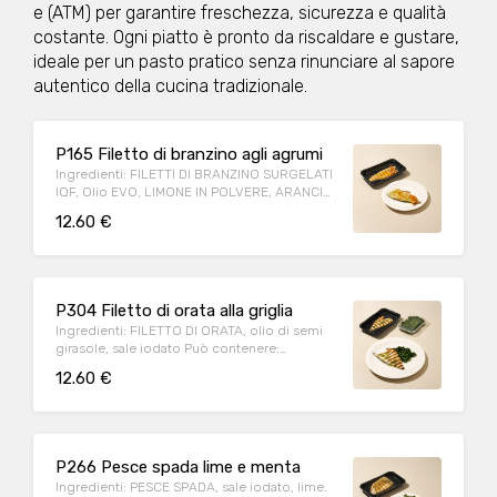
e (ATM) per garantire freschezza, sicurezza e qualità
Soia, Uova Allergeni: SOLFITI, GLUTINE Peso
medio porzione: 250g
costante. Ogni piatto è pronto da riscaldare e gustare,
ideale per un pasto pratico senza rinunciare al sapore
autentico della cucina tradizionale.
P165 Filetto di branzino agli agrumi
Ingredienti: FILETTI DI BRANZINO SURGELATI
IQF, Olio EVO, LIMONE IN POLVERE, ARANCIO
IN POLVERE, Sale iodato. Può contenere:
12.60 €
Arachidi, Crostacei, Frutta a guscio, Cereali
contenenti glutine (kamut, orzo, segale,
avena, farro, grano), Latte, Lupini, Molluschi,
Pesce, Sedano, Sesamo, Soia, Uova
Allergeni: PESCE Peso medio porzione: 140g
P304 Filetto di orata alla griglia
Ingredienti: FILETTO DI ORATA, olio di semi
girasole, sale iodato Può contenere:
Arachidi, Crostacei, Frutta a guscio, Cereali
12.60 €
contenenti glutine (kamut, orzo, segale,
avena, farro, grano), Latte, Lupini, Molluschi,
Pesce, Sedano, Sesamo, Soia, Uova
Allergeni: PESCE Peso medio porzione: 140g
P266 Pesce spada lime e menta
Ingredienti: PESCE SPADA, sale iodato, lime.