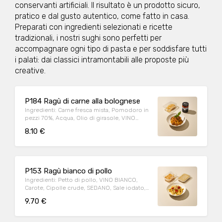
conservanti artificiali. Il risultato è un prodotto sicuro,
pratico e dal gusto autentico, come fatto in casa.
Preparati con ingredienti selezionati e ricette
tradizionali, i nostri sughi sono perfetti per
accompagnare ogni tipo di pasta e per soddisfare tutti
i palati: dai classici intramontabili alle proposte più
creative.
P184 Ragù di carne alla bolognese
Ingredienti: Carne fresca mista, Pomodoro in
pezzi 70%, Acqua, Olio di girasole, VINO
BIANCO, Cipolla bianca, Sale, Pepe nero,
8.10 €
Passata di pomodoro, Regolatore di acidità:
acido citrico. Può contenere: Arachidi,
Crostacei, Frutta a guscio, Cereali contenenti
glutine (kamut, orzo, segale, avena, farro,
grano), Latte, Lupini, Molluschi, Pesce,
P153 Ragù bianco di pollo
Sedano, Sesamo, Soia, Uova Allergeni:
Ingredienti: Petto di pollo, VINO BIANCO,
SEDANO,SOLFITI Peso medio porzione: 250g
Carote, Cipolle crude, SEDANO, Sale iodato,
Ideale per 2/3 persone
Aromi, Pepe nero. Può contenere: Arachidi,
9.70 €
Crostacei, Frutta a guscio, Cereali contenenti
glutine (kamut, orzo, segale, avena, farro,
grano), Latte, Lupini, Molluschi, Pesce,