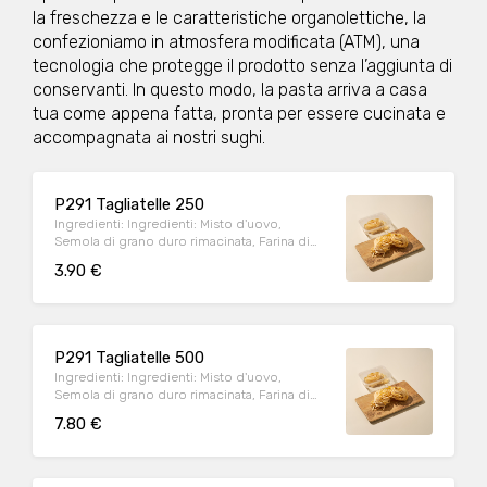
la freschezza e le caratteristiche organolettiche, la
confezioniamo in atmosfera modificata (ATM), una
tecnologia che protegge il prodotto senza l’aggiunta di
conservanti. In questo modo, la pasta arriva a casa
tua come appena fatta, pronta per essere cucinata e
accompagnata ai nostri sughi.
P291 Tagliatelle 250
Ingredienti: Ingredienti: Misto d'uovo,
Semola di grano duro rimacinata, Farina di
grano tenero tipo "00" Può contenere:
3.90 €
Arachidi, Crostacei, Frutta a guscio, Cereali
contenenti glutine (kamut, orzo, segale,
avena, farro, grano), Latte, Lupini, Molluschi,
Pesce, Sedano, Sesamo, Soia, Uova
Allergeni: UOVO, CEREALI CONTENENTI
P291 Tagliatelle 500
GLUTINE Peso medio porzione: 250g
Ingredienti: Ingredienti: Misto d'uovo,
Semola di grano duro rimacinata, Farina di
grano tenero tipo "00" Può contenere:
7.80 €
Arachidi, Crostacei, Frutta a guscio, Cereali
contenenti glutine (kamut, orzo, segale,
avena, farro, grano), Latte, Lupini, Molluschi,
Pesce, Sedano, Sesamo, Soia, Uova