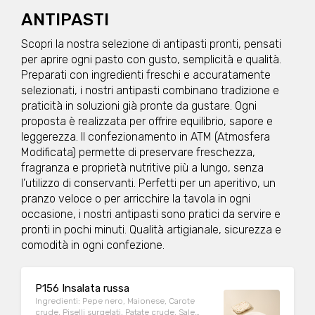
Allergeni: nessuno Peso medio porzione:
250g
ANTIPASTI
Scopri la nostra selezione di antipasti pronti, pensati
per aprire ogni pasto con gusto, semplicità e qualità.
Preparati con ingredienti freschi e accuratamente
selezionati, i nostri antipasti combinano tradizione e
praticità in soluzioni già pronte da gustare. Ogni
proposta è realizzata per offrire equilibrio, sapore e
leggerezza. Il confezionamento in ATM (Atmosfera
Modificata) permette di preservare freschezza,
fragranza e proprietà nutritive più a lungo, senza
l’utilizzo di conservanti. Perfetti per un aperitivo, un
pranzo veloce o per arricchire la tavola in ogni
occasione, i nostri antipasti sono pratici da servire e
pronti in pochi minuti. Qualità artigianale, sicurezza e
comodità in ogni confezione.
P156 Insalata russa
Ingredienti: Pepe nero, Maionese, Carote
crude, Piselli surgelati, Patate crude, Sale