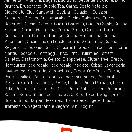
Alimentari
,
Arancini
,
Bagels
,
Bao Buns
,
Bevande alcoliche
,
Birre
,
Brunch
,
Bruschette
,
Bubble Tea
,
Carne
,
Ceste Natalizie
,
Cioccolato
,
Club Sandwich
,
Cocktail
,
Colazioni
,
Colazioni
,
Conserve
,
Crêpes
,
Cucina Araba
,
Cucina Balcanica
,
Cucina
Bavarese
,
Cucina Cinese
,
Cucina Coreana
,
Cucina Creola
,
Cucina
Filippina
,
Cucina Georgiana
,
Cucina Greca
,
Cucina Indiana
,
Cucina Latina
,
Cucina Libanese
,
Cucina Marocchina
,
Cucina
Messicana
,
Cucina Tipica Locale
,
Cucina Vietnamita
,
Cucine
Regionali
,
Cupcakes
,
Dolci
,
Dolciumi
,
Enoteca
,
Etnico
,
Fiori
,
Fiori e
piante
,
Focaccia
,
Formaggi
,
Frico
,
Fritti
,
Frullati ed Estratti
,
Galletto
,
Gastronomia
,
Gelato
,
Giapponese
,
Gluten free
,
Greco
,
Hamburger
,
Idee regalo
,
Idee regalo
,
Insalate
,
Kebab
,
Lavanderia
,
Lavasecco
,
Macelleria
,
Montaditos y Tapas
,
Ortofrutta
,
Paella
,
Pane
,
Panificio
,
Panini
,
Panuozzi, calzoni e pucce
,
Panzerotti
,
Pasta fresca
,
Pasticceria
,
Pesce
,
Piadine
,
Pinsa Romana
,
Pizza
,
Pokè
,
Polenta
,
Polpette
,
Pop Corn
,
Primi Piatti
,
Ramen
,
Ristoranti
,
Salumi
,
Senza Glutine certificato AIC
,
Street Food
,
Sughi Pronti
,
Sushi
,
Tacos
,
Taglieri
,
Tex-mex
,
Thailandese
,
Tigelle
,
Toast
,
Tramezzino
,
Vegetariano e Vegano
,
Vini
,
Yogurt