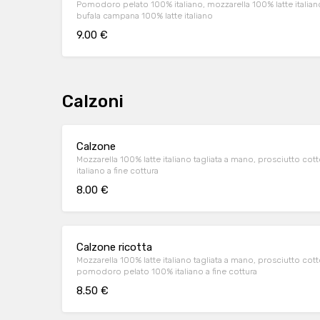
Pomodoro pelato 100% italiano, mozzarella 100% latte italiano
bufala campana 100% latte italiano
9.00 €
Calzoni
Calzone
Mozzarella 100% latte italiano tagliata a mano, prosciutto cot
italiano a fine cottura
8.00 €
Calzone ricotta
Mozzarella 100% latte italiano tagliata a mano, prosciutto cott
pomodoro pelato 100% italiano a fine cottura
8.50 €