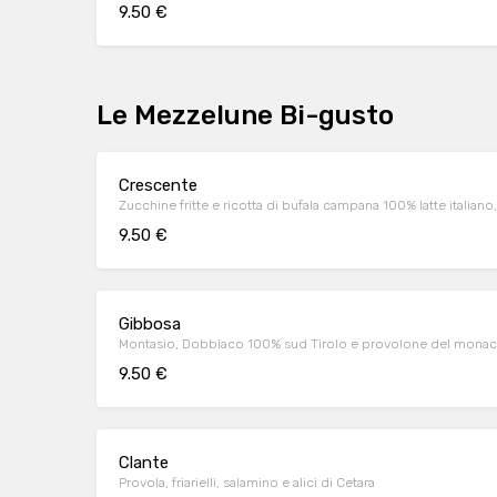
9.50 €
Le Mezzelune Bi-gusto
Crescente
Zucchine fritte e ricotta di bufala campana 100% latte italiano
9.50 €
Gibbosa
Montasio, Dobbiaco 100% sud Tirolo e provolone del monaco, 
9.50 €
Clante
Provola, friarielli, salamino e alici di Cetara