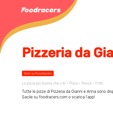
Pizzeria da Gi
Solo su Foodracers
La pizza più buona che c'è!
Pizza
Pesce
Fritti
Tutte le pizze di Pizzeria da Gianni e Anna sono disp
Sacile su foodracers.com o scarica l'app!