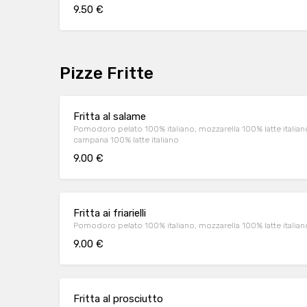
9.50 €
Pizze Fritte
Fritta al salame
Pomodoro pelato 100% italiano, mozzarella 100% latte italiano
campana 100% latte italiano
9.00 €
Fritta ai friarielli
Pomodoro pelato 100% italiano, mozzarella 100% latte italiano ta
9.00 €
Fritta al prosciutto