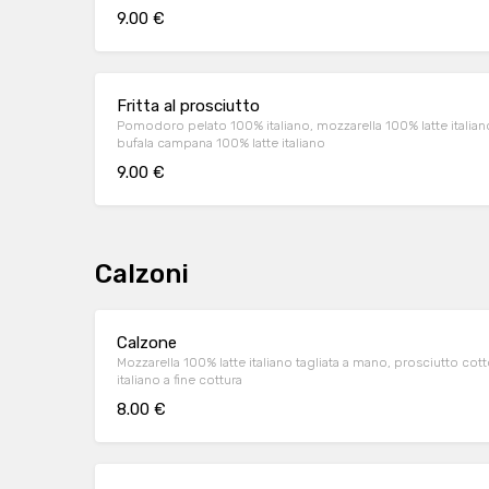
9.00 €
Fritta al prosciutto
Pomodoro pelato 100% italiano, mozzarella 100% latte italiano
bufala campana 100% latte italiano
9.00 €
Calzoni
Calzone
Mozzarella 100% latte italiano tagliata a mano, prosciutto cot
italiano a fine cottura
8.00 €