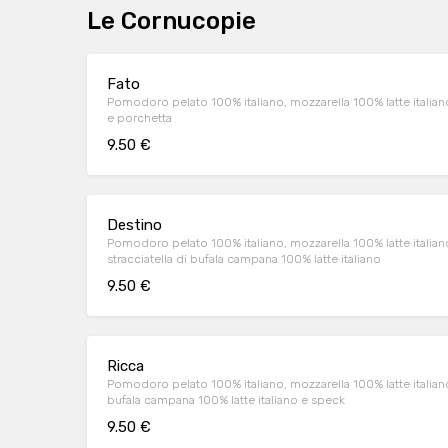
Le Cornucopie
Fato
Pomodoro pelato 100% italiano, mozzarella 100% latte italiano 
e porchetta
9.50 €
Destino
Pomodoro pelato 100% italiano, mozzarella 100% latte italian
stracciatella di bufala campana 100% latte italiano
9.50 €
Ricca
Pomodoro pelato 100% italiano, mozzarella 100% latte italiano t
bufala campana 100% latte italiano e speck
9.50 €