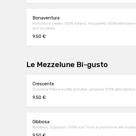
Bonaventura
Pomodoro pelato 100% italiano, mozzarella 100% latte italian
alici di Cetara
9.50 €
Le Mezzelune Bi-gusto
Crescente
Zucchine fritte e ricotta di bufala campana 100% latte italiano
9.50 €
Gibbosa
Montasio, Dobbiaco 100% sud Tirolo e provolone del monaco, 
9.50 €