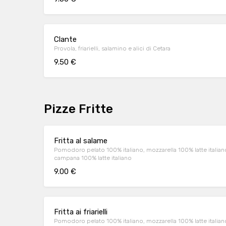
Clante
Provola, friarielli, salamino e alici di Cetara
9.50 €
Pizze Fritte
Fritta al salame
Pomodoro pelato 100% italiano, mozzarella 100% latte italiano
campana 100% latte italiano
9.00 €
Fritta ai friarielli
Pomodoro pelato 100% italiano, mozzarella 100% latte italiano ta