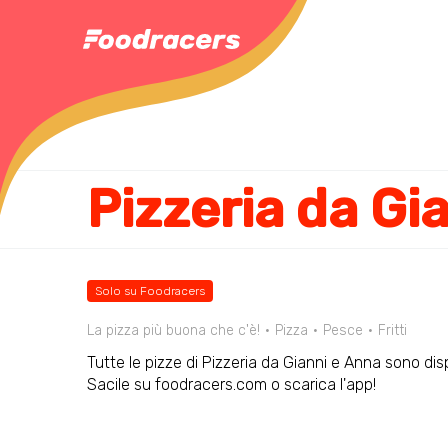
Pizzeria da Gi
Solo su Foodracers
La pizza più buona che c'è!
Pizza
Pesce
Fritti
Tutte le pizze di Pizzeria da Gianni e Anna sono disp
Sacile su foodracers.com o scarica l'app!