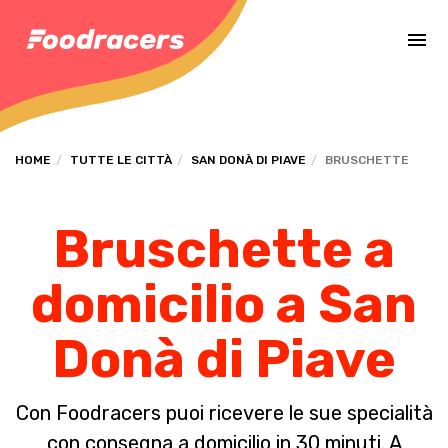
Completa il pagamento dell'ordine in [missing %{deadline} value].
HOME
TUTTE LE CITTÀ
SAN DONÀ DI PIAVE
BRUSCHETTE
Bruschette a
domicilio a San
Donà di Piave
Con Foodracers puoi ricevere le sue specialità
con consegna a domicilio in 30 minuti. A