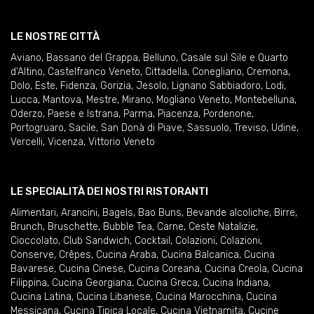
LE NOSTRE CITTÀ
Aviano
,
Bassano del Grappa
,
Belluno
,
Casale sul Sile e Quarto
d'Altino
,
Castelfranco Veneto
,
Cittadella
,
Conegliano
,
Cremona
,
Dolo
,
Este
,
Fidenza
,
Gorizia
,
Jesolo
,
Lignano Sabbiadoro
,
Lodi
,
Lucca
,
Mantova
,
Mestre
,
Mirano
,
Mogliano Veneto
,
Montebelluna
,
Oderzo
,
Paese e Istrana
,
Parma
,
Piacenza
,
Pordenone
,
Portogruaro
,
Sacile
,
San Donà di Piave
,
Sassuolo
,
Treviso
,
Udine
,
Vercelli
,
Vicenza
,
Vittorio Veneto
LE SPECIALITÀ DEI NOSTRI RISTORANTI
Alimentari
,
Arancini
,
Bagels
,
Bao Buns
,
Bevande alcoliche
,
Birre
,
Brunch
,
Bruschette
,
Bubble Tea
,
Carne
,
Ceste Natalizie
,
Cioccolato
,
Club Sandwich
,
Cocktail
,
Colazioni
,
Colazioni
,
Conserve
,
Crêpes
,
Cucina Araba
,
Cucina Balcanica
,
Cucina
Bavarese
,
Cucina Cinese
,
Cucina Coreana
,
Cucina Creola
,
Cucina
Filippina
,
Cucina Georgiana
,
Cucina Greca
,
Cucina Indiana
,
Cucina Latina
,
Cucina Libanese
,
Cucina Marocchina
,
Cucina
Messicana
,
Cucina Tipica Locale
,
Cucina Vietnamita
,
Cucine