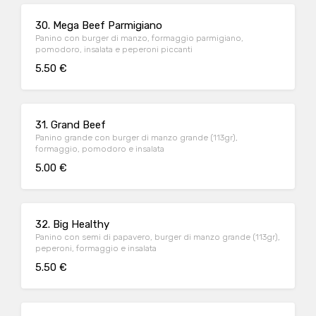
30. Mega Beef Parmigiano
Panino con burger di manzo, formaggio parmigiano,
pomodoro, insalata e peperoni piccanti
5.50 €
31. Grand Beef
Panino grande con burger di manzo grande (113gr),
formaggio, pomodoro e insalata
5.00 €
32. Big Healthy
Panino con semi di papavero, burger di manzo grande (113gr),
peperoni, formaggio e insalata
5.50 €