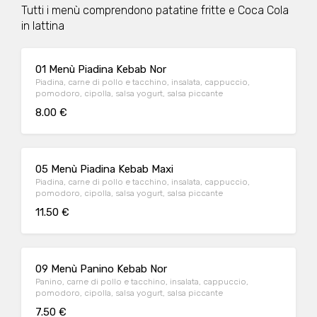
Tutti i menù comprendono patatine fritte e Coca Cola
in lattina
01 Menù Piadina Kebab Nor
Piadina, carne di pollo e tacchino, insalata, cappuccio,
pomodoro, cipolla, salsa yogurt, salsa piccante
8.00 €
05 Menù Piadina Kebab Maxi
Piadina, carne di pollo e tacchino, insalata, cappuccio,
pomodoro, cipolla, salsa yogurt, salsa piccante
11.50 €
09 Menù Panino Kebab Nor
Panino, carne di pollo e tacchino, insalata, cappuccio,
pomodoro, cipolla, salsa yogurt, salsa piccante
7.50 €