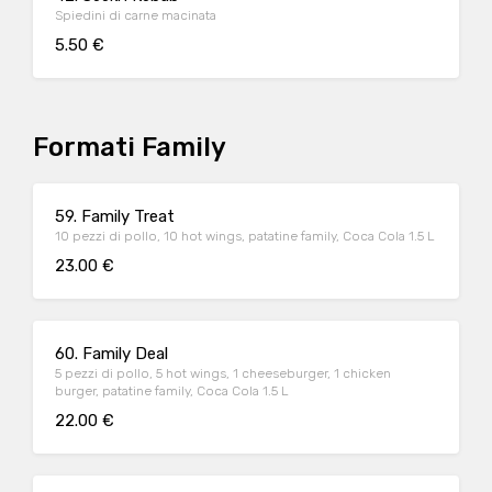
Spiedini di carne macinata
5.50 €
Formati Family
59. Family Treat
10 pezzi di pollo, 10 hot wings, patatine family, Coca Cola 1.5 L
23.00 €
60. Family Deal
5 pezzi di pollo, 5 hot wings, 1 cheeseburger, 1 chicken
burger, patatine family, Coca Cola 1.5 L
22.00 €