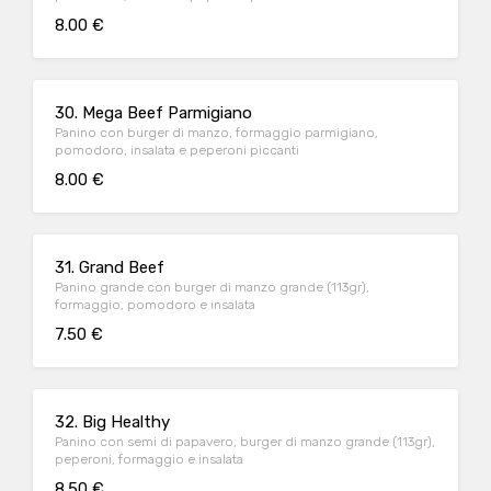
8.00 €
30. Mega Beef Parmigiano
Panino con burger di manzo, formaggio parmigiano,
pomodoro, insalata e peperoni piccanti
8.00 €
31. Grand Beef
Panino grande con burger di manzo grande (113gr),
formaggio, pomodoro e insalata
7.50 €
32. Big Healthy
Panino con semi di papavero, burger di manzo grande (113gr),
peperoni, formaggio e insalata
8.50 €