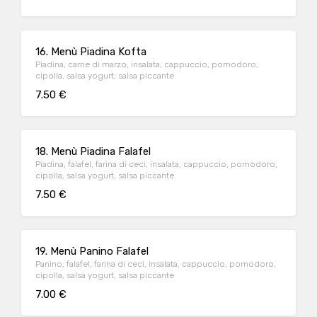
16. Menù Piadina Kofta
Piadina, carne di marzo, insalata, cappuccio, pomodoro,
cipolla, salsa yogurt, salsa piccante
7.50 €
18. Menù Piadina Falafel
Piadina, falafel, farina di ceci, insalata, cappuccio, pomodoro,
cipolla, salsa yogurt, salsa piccante
7.50 €
19. Menù Panino Falafel
Panino, falafel, farina di ceci, insalata, cappuccio, pomodoro,
cipolla, salsa yogurt, salsa piccante
7.00 €