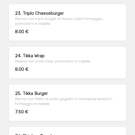
23. Triplo Cheeseburger
Panino con triplo burger di manzo, triplo formaggio,
pomodoro e insalata
8.00 €
24. Tikka Wrap
Piadina con pollo tikka, pomodoro e insalata
8.00 €
25. Tikka Burger
Panino con filetto di pollo grigliato in marinatura tandoori,
formaggio e insalata
7.50 €