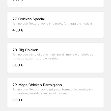
27. Chicken Special
Panino con filetto di pollo impanato, formaggio e insalata
4.50 €
28. Big Chicken
Panino con petto di pollo marinato al limone e grigliato con
formaggio, pomodoro e insalata
5.00 €
29. Mega Chicken Parmigiano
Panino con filetto di pollo grigliato, formaggio parmigiano,
pomodoro, insalata e peperoni piccanti
5.50 €