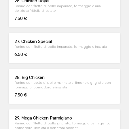
26. Chicken Royal
Panino con filetto di pollo impanato, formaggio e una
deliziosa frittella di patate
7.50 €
27. Chicken Special
Panino con filetto di pollo impanato, formaggio e insalata
6.50 €
28. Big Chicken
Panino con petto di pollo marinato al limone e grigliato con
formaggio, pomodoro e insalata
7.50 €
29. Mega Chicken Parmigiano
Panino con filetto di pollo grigliato, formaggio parmigiano,
pomodoro, insalata e peperoni piccanti