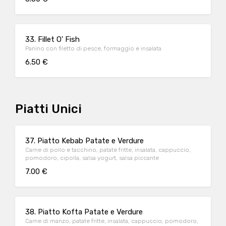
33. Fillet O' Fish
Panino con filetto di pesce, formaggio e insalata
6.50 €
Piatti Unici
37. Piatto Kebab Patate e Verdure
Carne di pollo e tacchino, patate fritte, insalata, cappuccio,
pomodoro, cipolla, salsa yogurt, salsa piccante
7.00 €
38. Piatto Kofta Patate e Verdure
Carne di manzo, patate fritte, insalata, cappuccio, pomodoro,