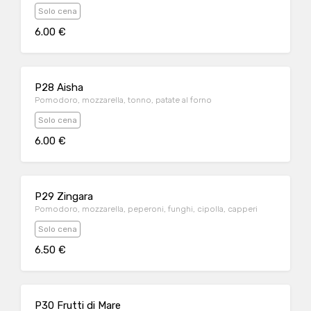
Solo cena
6.00 €
P28 Aisha
Pomodoro, mozzarella, tonno, patate al forno
Solo cena
6.00 €
P29 Zingara
Pomodoro, mozzarella, peperoni, funghi, cipolla, capperi
Solo cena
6.50 €
P30 Frutti di Mare