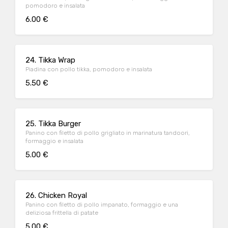
pomodoro e insalata
6.00 €
24. Tikka Wrap
Piadina con pollo tikka, pomodoro e insalata
5.50 €
25. Tikka Burger
Panino con filetto di pollo grigliato in marinatura tandoori,
formaggio e insalata
5.00 €
26. Chicken Royal
Panino con filetto di pollo impanato, formaggio e una
deliziosa frittella di patate
5.00 €