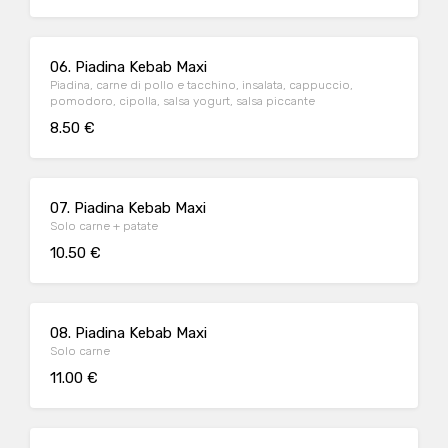
06. Piadina Kebab Maxi
Piadina, carne di pollo e tacchino, insalata, cappuccio,
pomodoro, cipolla, salsa yogurt, salsa piccante
8.50 €
07. Piadina Kebab Maxi
Solo carne + patate
10.50 €
08. Piadina Kebab Maxi
Solo carne
11.00 €