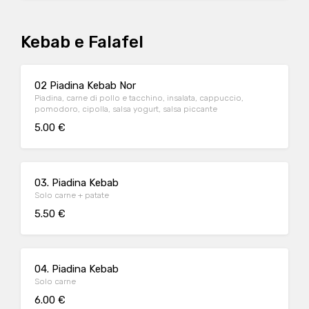
Kebab e Falafel
02 Piadina Kebab Nor
Piadina, carne di pollo e tacchino, insalata, cappuccio,
pomodoro, cipolla, salsa yogurt, salsa piccante
5.00 €
03. Piadina Kebab
Solo carne + patate
5.50 €
04. Piadina Kebab
Solo carne
6.00 €