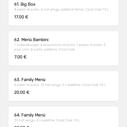
61. Big Box
8 pezzi di pollo, 6 hot wings, patatine family, Coca Cola 1.5 L
17.00 €
62. Menù Bambini
1 cheeseburger, 4 bocconcini di pollo, 1 pezzo di pollo, 5
pop corn di pollo, patatine, Coca Cola
7.00 €
63. Family Menù
6 pezzi di pollo, 10 hot wings, 4 x patatine, Coca Cola 1.5 L
20.00 €
64. Family Menù
22 hot wings, 4 x patatine, Coca Cola 1.5 L