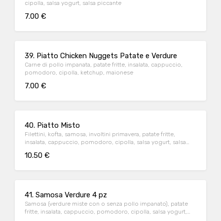
cipolla, salsa yogurt, salsa piccante
7.00 €
39. Piatto Chicken Nuggets Patate e Verdure
Carne di pollo impanata, patate fritte, insalata, cappuccio,
pomodoro, cipolla, ketchup, maionese
7.00 €
40. Piatto Misto
Filettini, kofta, samosa, involtini primavera, patate fritte,
insalata, cappuccio, pomodoro, cipolla, salsa yogurt, salsa
piccante
10.50 €
41. Samosa Verdure 4 pz
Samosa (verdure miste con o senza pollo impanato), patate
fritte, insalata, cappuccio, pomodoro, cipolla, salsa yogurt,
salsa piccante, ketchup, maionese