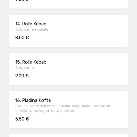
14. Rolle Kebab
Solo carne + patate
8.00 €
15. Rolle Kebab
Solo carne
9.00 €
16. Piadina Kofta
Piadina, carne di manzo, insalata, cappuccio, pomodoro,
cipolla, salsa yogurt, salsa piccante
5.50 €