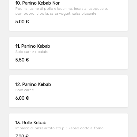
10. Panino Kebab Nor
Piadina, carne di pollo e tacchino, insalata, cappuccio,
pomodoro, cipolla, salsa yogurt, salsa piccante
5.00 €
11. Panino Kebab
Solo carne + patate
5.50 €
12. Panino Kebab
Solo carne
6.00 €
13. Rolle Kebab
Impasto di pizza arrotolato più kebab cotto al forno
7.00 €