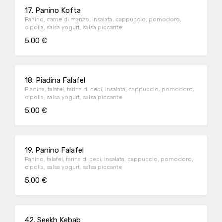
17. Panino Kofta
Panino, carne di manzo, insalata, cappuccio, pomodoro,
cipolla, salsa yogurt, salsa piccante
5.00 €
18. Piadina Falafel
Piadina, falafel, farina di ceci, insalata, cappuccio, pomodoro,
cipolla, salsa yogurt, salsa piccante
5.00 €
19. Panino Falafel
Panino, falafel, farina di ceci, insalata, cappuccio, pomodoro,
cipolla, salsa yogurt, salsa piccante
5.00 €
42. Seekh Kebab