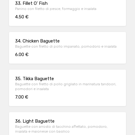
33. Fillet O' Fish
Panino con filetto di pesce, formaggio e insalata
4.50 €
34. Chicken Baguette
Baguette con filetto di pollo impanato, pomodoro e insalata
6.00 €
35. Tikka Baguette
Baguette con filetto di pollo grigliato in marinatura tandoori,
pomodori e insalata
7.00 €
36. Light Baguette
Baguette con arrosto di tacchino affettato, pomodoro,
insalata e maionese con basilico