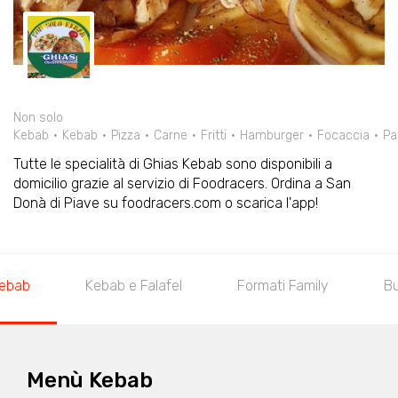
Non solo
Kebab
Kebab
Pizza
Carne
Fritti
Hamburger
Focaccia
Pa
Tutte le specialità di Ghias Kebab sono disponibili a
domicilio grazie al servizio di Foodracers. Ordina a San
Donà di Piave su foodracers.com o scarica l'app!
ebab
Kebab e Falafel
Formati Family
Bu
Menù Kebab