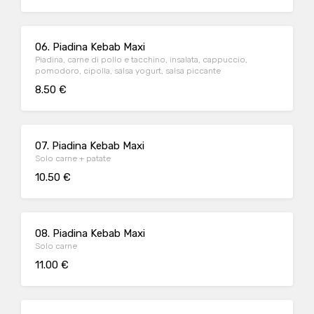
06. Piadina Kebab Maxi
Piadina, carne di pollo e tacchino, insalata, cappuccio,
pomodoro, cipolla, salsa yogurt, salsa piccante
8.50 €
07. Piadina Kebab Maxi
Solo carne + patate
10.50 €
08. Piadina Kebab Maxi
Solo carne
11.00 €