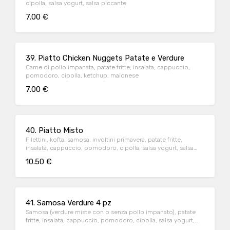
cipolla, salsa yogurt, salsa piccante
7.00 €
39. Piatto Chicken Nuggets Patate e Verdure
Carne di pollo impanata, patate fritte, insalata, cappuccio,
pomodoro, cipolla, ketchup, maionese
7.00 €
40. Piatto Misto
Filettini, kofta, samosa, involtini primavera, patate fritte,
insalata, cappuccio, pomodoro, cipolla, salsa yogurt, salsa
piccante
10.50 €
41. Samosa Verdure 4 pz
Samosa (verdure miste con o senza pollo impanato), patate
fritte, insalata, cappuccio, pomodoro, cipolla, salsa yogurt,
salsa piccante, ketchup, maionese