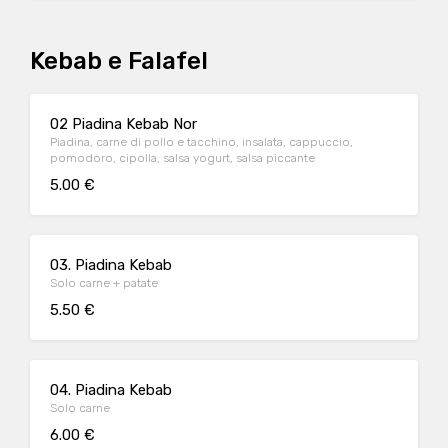
Kebab e Falafel
02 Piadina Kebab Nor
Piadina, carne di pollo e tacchino, insalata, cappuccio,
pomodoro, cipolla, salsa yogurt, salsa piccante
5.00 €
03. Piadina Kebab
Solo carne + patate
5.50 €
04. Piadina Kebab
Solo carne
6.00 €