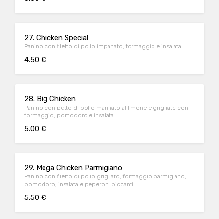
27. Chicken Special
Panino con filetto di pollo impanato, formaggio e insalata
4.50 €
28. Big Chicken
Panino con petto di pollo marinato al limone e grigliato con
formaggio, pomodoro e insalata
5.00 €
29. Mega Chicken Parmigiano
Panino con filetto di pollo grigliato, formaggio parmigiano,
pomodoro, insalata e peperoni piccanti
5.50 €