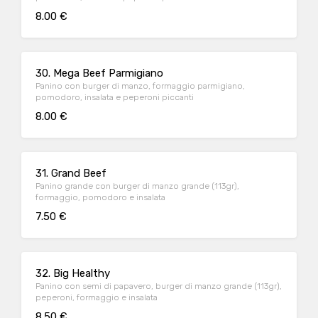
8.00 €
30. Mega Beef Parmigiano
Panino con burger di manzo, formaggio parmigiano,
pomodoro, insalata e peperoni piccanti
8.00 €
31. Grand Beef
Panino grande con burger di manzo grande (113gr),
formaggio, pomodoro e insalata
7.50 €
32. Big Healthy
Panino con semi di papavero, burger di manzo grande (113gr),
peperoni, formaggio e insalata
8.50 €