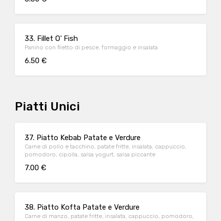
33. Fillet O' Fish
Panino con filetto di pesce, formaggio e insalata
6.50 €
Piatti Unici
37. Piatto Kebab Patate e Verdure
Carne di pollo e tacchino, patate fritte, insalata, cappuccio,
pomodoro, cipolla, salsa yogurt, salsa piccante
7.00 €
38. Piatto Kofta Patate e Verdure
Carne di manzo, patate fritte, insalata, cappuccio, pomodoro,