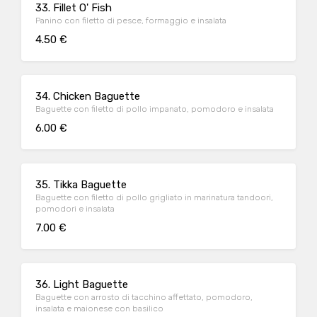
33. Fillet O' Fish
Panino con filetto di pesce, formaggio e insalata
4.50 €
34. Chicken Baguette
Baguette con filetto di pollo impanato, pomodoro e insalata
6.00 €
35. Tikka Baguette
Baguette con filetto di pollo grigliato in marinatura tandoori,
pomodori e insalata
7.00 €
36. Light Baguette
Baguette con arrosto di tacchino affettato, pomodoro,
insalata e maionese con basilico