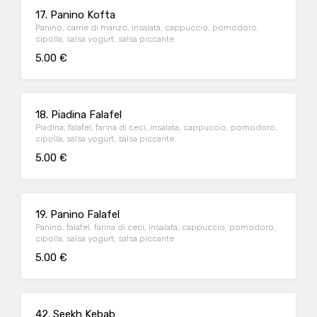
17. Panino Kofta
Panino, carne di manzo, insalata, cappuccio, pomodoro,
cipolla, salsa yogurt, salsa piccante
5.00 €
18. Piadina Falafel
Piadina, falafel, farina di ceci, insalata, cappuccio, pomodoro,
cipolla, salsa yogurt, salsa piccante
5.00 €
19. Panino Falafel
Panino, falafel, farina di ceci, insalata, cappuccio, pomodoro,
cipolla, salsa yogurt, salsa piccante
5.00 €
42. Seekh Kebab