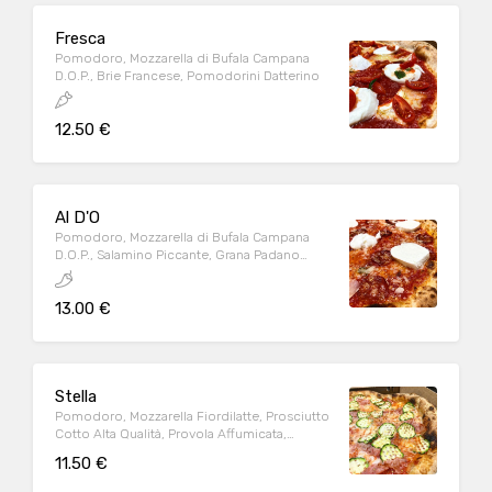
Fresca
Pomodoro, Mozzarella di Bufala Campana
D.O.P., Brie Francese, Pomodorini Datterino
12.50 €
Al D'O
Pomodoro, Mozzarella di Bufala Campana
D.O.P., Salamino Piccante, Grana Padano
D.O.P.
13.00 €
Stella
Pomodoro, Mozzarella Fiordilatte, Prosciutto
Cotto Alta Qualità, Provola Affumicata,
Zucchine
11.50 €