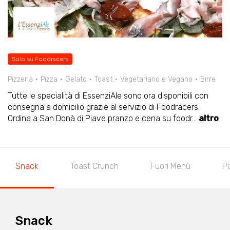
Solo su Foodracers
Pizzeria
Pizza
Gelato
Toast
Vegetariano e Vegano
Birre
Tutte le specialità di EssenziAle sono ora disponibili con
consegna a domicilio grazie al servizio di Foodracers.
Ordina a San Donà di Piave pranzo e cena su foodr
...
altro
Snack
Toast Crunch
Fuori Menù
Pi
Snack