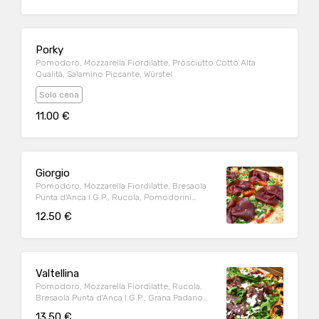
Porky
Pomodoro, Mozzarella Fiordilatte, Prosciutto Cotto Alta
Qualità, Salamino Piccante, Würstel
Solo cena
11.00 €
Giorgio
Pomodoro, Mozzarella Fiordilatte, Bresaola
Punta d'Anca I.G.P., Rucola, Pomodorini
Datterino
12.50 €
Valtellina
Pomodoro, Mozzarella Fiordilatte, Rucola,
Bresaola Punta d'Anca I.G.P., Grana Padano
D.O.P.
13.50 €