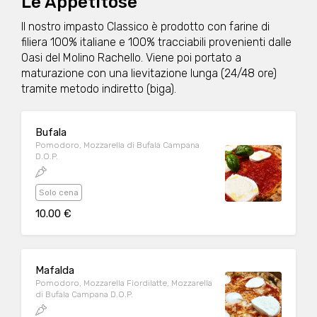
Le Appetitose
Il nostro impasto Classico è prodotto con farine di
filiera 100% italiane e 100% tracciabili provenienti dalle
Oasi del Molino Rachello. Viene poi portato a
maturazione con una lievitazione lunga (24/48 ore)
tramite metodo indiretto (biga).
Bufala
Pomodoro, Mozzarella di Bufala Campana
D.O.P.
Solo cena
10.00 €
Mafalda
Pomodoro, Mozzarella Fiordilatte, Mozzarella
di Bufala Campana D.O.P.