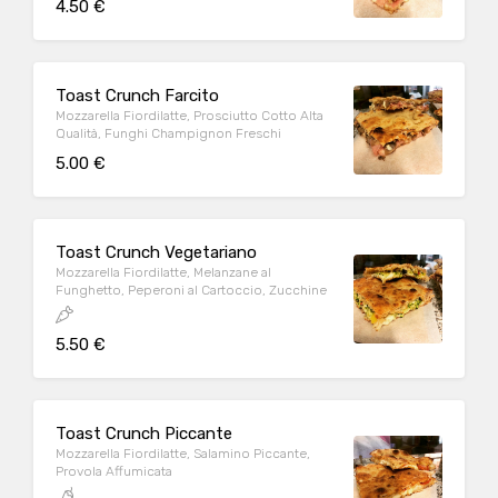
4.50 €
Toast Crunch Farcito
Mozzarella Fiordilatte, Prosciutto Cotto Alta
Qualità, Funghi Champignon Freschi
5.00 €
Toast Crunch Vegetariano
Mozzarella Fiordilatte, Melanzane al
Funghetto, Peperoni al Cartoccio, Zucchine
5.50 €
Toast Crunch Piccante
Mozzarella Fiordilatte, Salamino Piccante,
Provola Affumicata