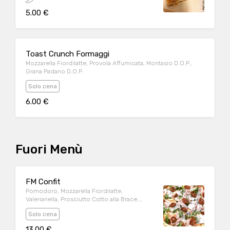
5.00 €
Toast Crunch Formaggi
Mozzarella Fiordilatte, Provola Affumicata, Montasio D.O.P.,
Grana Padano D.O.P.
Solo cena
6.00 €
Fuori Menù
FM Confit
Pomodoro, Mozzarella Fiordilatte,
Valerianella, Prosciutto Cotto alla Brace,
Pomodorini Confit
Solo cena
13.00 €