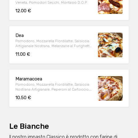
Veneta, Pomodori Secchi, Montasio D.O.P.
12.00 €
Dea
Pomodoro, Mozzarella Fiordilatte, Salsiccia
Artigianale Nostrana, Melanzane al Funghetto,
Montasio D.O.P.
11.00 €
Maramacoea
Pomodoro, Mozzarella Fiordilatte, Salsiccia
Nostrana Artigianale, Peperoni al Cartoccio,
Cipolla di Tropea
10.50 €
Le Bianche
Il nostro impasto Classico è prodotto con farine di