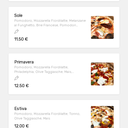
Sole
Pomodoro, Mozzarella Fiordilatte, Melanzane
al Funghetto, Brie Francese, Pomodori
Secchi
11.50 €
Primavera
Pomodoro, Mozzarella Fiordilatte,
Philadelphia, Olive Taggiasche, Mais,
Pomodorini Datterino
12.50 €
Estiva
Pomodoro, Mozzarella Fiordilatte, Tonno,
Olive Taggiasche, Mais
12.00 €