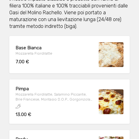
filiera 100% italiane e 100% tracciabili provenienti dalle
Oasi del Molino Rachello. Viene poi portato a
maturazione con una lievitazione lunga (24/48 ore)
tramite metodo indiretto (biga).
Base Bianca
Mozzarella Fiordilatte
7.00 €
Pimpa
Mozzarella Fiordilatte, Salamino Piccante,
Brie Francese, Montasio D.O.P., Gorgonzola
Dolce D.O.P.
13.00 €