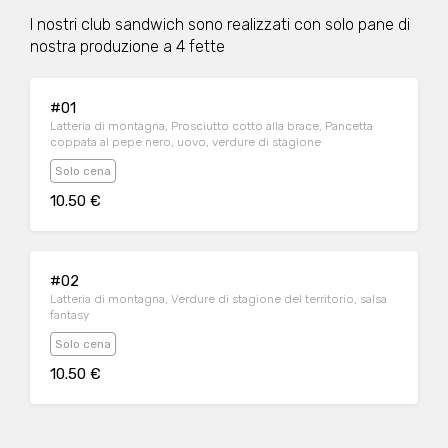
I nostri club sandwich sono realizzati con solo pane di
nostra produzione a 4 fette
#01
Latteria di montagna, Prosciutto cotto alla brace, Pancetta
coppata al pepe nero, uovo, verdure di stagione
Solo cena
10.50 €
#02
Latteria di montagna, Verdure di stagione del territorio, salsa
fantasy
Solo cena
10.50 €