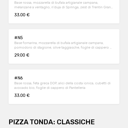
Base rossa, mozzarella di bufala artigianale campana,
melanzane a ventaglio, n'duja di Spilinga, zest di Trentin Grana
riserva 24 mesi, basilico fresco bio
33.00 €
#N5
Base fornarina, mozzarella di bufala artigianale campana,
pomodoro di stagione, olive taggiasche, foglie di cappero di
Pantelleria, origano selvatico
29.00 €
#N6
Base rossa, feta greca DOP, alici della costa ionica, cubetti di
avocado bio, foglie di cappero di Pantelleria
33.00 €
PIZZA TONDA: CLASSICHE