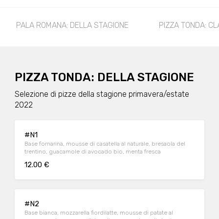
OMANA: DELLA STAGIONE
PIZZA TONDA: CLASSICHE
PIZZA TONDA: DELLA STAGIONE
Selezione di pizze della stagione primavera/estate
2022
#N1
Base fornarina, mousse di casatella al naturale, bresaola del
trentino, guacamole di avocado bio, menta fresca
12.00 €
#N2
Base bianca, mozzarella fiordilatte, mousse di patate al