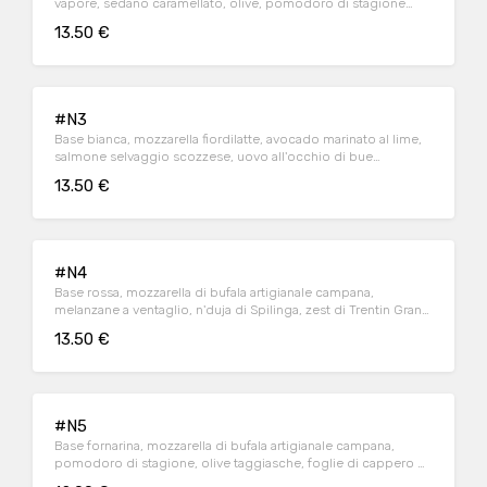
vapore, sedano caramellato, olive, pomodoro di stagione
aromatizzato al basilico
13.50 €
#N3
Base bianca, mozzarella fiordilatte, avocado marinato al lime,
salmone selvaggio scozzese, uovo all'occhio di bue
aromatizzato con menta e sesamo tostato
13.50 €
#N4
Base rossa, mozzarella di bufala artigianale campana,
melanzane a ventaglio, n'duja di Spilinga, zest di Trentin Grana
riserva 24 mesi, basilico fresco bio
13.50 €
#N5
Base fornarina, mozzarella di bufala artigianale campana,
pomodoro di stagione, olive taggiasche, foglie di cappero di
Pantelleria, origano selvatico