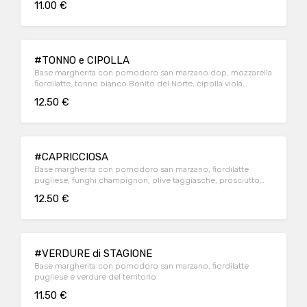
11.00 €
#TONNO e CIPOLLA
Base margherita con pomodoro san marzano dop, mozzarella
fiordilatte, tonno bianco Bonito del Norte, cipolla viola
caramellata
12.50 €
#CAPRICCIOSA
Base margherita con pomodoro san marzano, fiordilatte
pugliese, funghi champignon, olive taggiasche, prosciutto
cotto artigianale
12.50 €
#VERDURE di STAGIONE
Base margherita con pomodoro san marzano, fiordilatte
pugliese e verdure del territorio
11.50 €