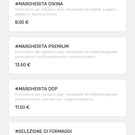
#MARGHERITA DIVINA
Pomodoro san marzano dop, mozzarella fiordilatte, origano
selvatico, basilico fresco
8.00 €
#MARGHERITA PREMIUM
Pomodoro san marzano dop, mozzarella di bufala artigianale,
pomodorini confit e pistacchio siciliano tostato
13.50 €
#MARGHERITA DOP
Pomodoro san marzano dop, mozzarella di bufala artigianale,
basilico fresco, olio evo bio, origano selvatico
11.50 €
#SELEZIONE DI FORMAGGI