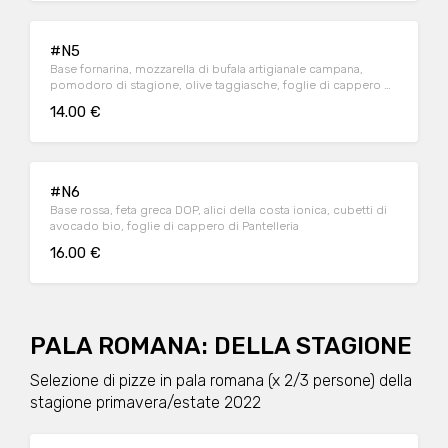
#N5
Base fornarina, mozzarella di bufala artigianale campana,
pomodoro di stagione, olive taggiasche, foglie di cappero di
Pantelleria, origano selvatico
14.00 €
#N6
Base rossa, feta greca DOP, alici della costa ionica, cubetti di
avocado bio, foglie di cappero di Pantelleria
16.00 €
PALA ROMANA: DELLA STAGIONE
Selezione di pizze in pala romana (x 2/3 persone) della
stagione primavera/estate 2022