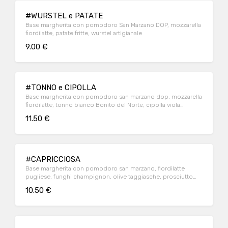
#WURSTEL e PATATE
Base margherita con pomodoro San Marzano DOP, mozzarella
fiordilatte, patate fritte, wurstel artigianale
9.00 €
#TONNO e CIPOLLA
Base margherita con pomodoro san marzano dop, mozzarella
fiordilatte, tonno bianco Bonito del Norte, cipolla viola
caramellata
11.50 €
#CAPRICCIOSA
Base margherita con pomodoro san marzano, fiordilatte
pugliese, funghi champignon, olive taggiasche, prosciutto
cotto artigianale
10.50 €