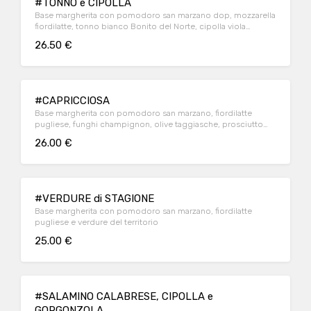
#TONNO e CIPOLLA
Base margherita con pomodoro san marzano dop, mozzarella
fiordilatte, tonno bianco Bonito del Norte, cipolla viola
caramellata
26.50 €
#CAPRICCIOSA
Base margherita con pomodoro san marzano, fiordilatte
pugliese, funghi champignon, olive taggiasche, prosciutto
cotto artigianale
26.00 €
#VERDURE di STAGIONE
Base margherita con pomodoro san marzano, fiordilatte
pugliese e verdure del territorio
25.00 €
#SALAMINO CALABRESE, CIPOLLA e
GORGONZOLA