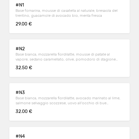
#N1
Base fornarina, mousse di casatella al naturale, bresaola del
trentino, guacamole di avocado bio, menta fresca
29.00 €
#N2
Base bianca, mozzarella fiordilatte, mousse di patate al
vapore, sedano caramellato, olive, pomodoro di stagione
aromatizzato al basilico
32.50 €
#N3
Base bianca, mozzarella fiordilatte, avocado marinato al lime,
salmone selvaggio scozzese, uovo all'occhio di bue
aromatizzato con menta e sesamo tostato
32.00 €
#N4