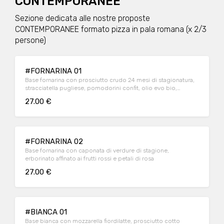
CONTEMPORANEE
Sezione dedicata alle nostre proposte
CONTEMPORANEE formato pizza in pala romana (x 2/3
persone)
#FORNARINA 01
Base fornarina con prosciutto crudo 24 mesi di stagionatura,
stracciatella pugliese, pomodorini confit, olio evo bio,
origano selvatico, basilico fresco
27.00 €
#FORNARINA 02
Base fornarina con caponata di verdure di stagione,
erborinato affinato ai frutti rossi e petali di rosa
27.00 €
#BIANCA 01
Base bianca con mozzarella fiordilatte, prosciutto cotto