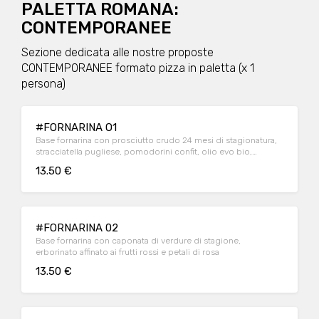
PALETTA ROMANA:
CONTEMPORANEE
Sezione dedicata alle nostre proposte
CONTEMPORANEE formato pizza in paletta (x 1
persona)
#FORNARINA O1
Base fornarina con prosciutto crudo 24 mesi di stagionatura,
stracciatella pugliese, pomodorini confit, olio evo bio,
origano selvatico, basilico fresco
13.50 €
#FORNARINA 02
Base fornarina con caponata di verdure di stagione,
erborinato affinato ai frutti rossi e petali di rosa
13.50 €