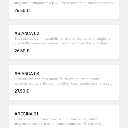
artigianale, stracciatella pugliese e pistacchio siciliano tostato
26.50 €
#BIANCA 02
Base bianca con mozzarella fiordilatte, radicchio di stagione,
porchetta di Ariccia romana e asiago stravecchio di malga
26.50 €
#BIANCA 03
Base bianca con mozzarella fiordilatte, purea di patate,
salsiccia scottata alla paprica affumicata, scamorza affumicata
e rosmarino
27.50 €
#REGINA 01
Base rossa con pomodoro san marzano dop, bufala
artigianale campana dop, pomodorino confit, olio evo,