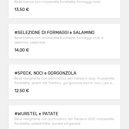
Base bianca con mozzarella fiordilatte, formaggi misti
13.50 €
#SELEZIONE DI FORMAGGI e SALAMINO
Base bianca con mozzarella fiordilatte, formaggi misti e
salamino calabrese
14.00 €
#SPECK, NOCI e GORGONZOLA
Base margherita con pomodoro san marzano dop, mozzarella
fiordilatte, speck del Trentino, gorgonzola dolce, noci Lara e
miele
12.50 €
#WURSTEL e PATATE
Base margherita con pomodoro San Marzano DOP, mozzarella
fiordilatte, patate fritte, wurstel artigianale