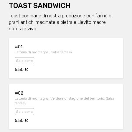
TOAST SANDWICH
Toast con pane di nostra produzione con farine di
grani antichi macinate a pietra e Lievito madre
naturale vivo
#01
Latteria di montagna , Salsa fantasy
Solo cena
5.50 €
#02
Latteria di montagna, Verdure di stagione del territorio, Salsa
fantasy
Solo cena
5.50 €