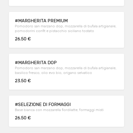
#MARGHERITA PREMIUM
Pomodoro san marzano dop, mozzarella di bufala artigianale,
pomodorini confit e pistacchio siciliano tostato
26.50 €
#MARGHERITA DOP
Pomodoro san marzano dop, mozzarella di bufala artigianale,
basilico fresco, olio evo bio, origano selvatico
23.50 €
#SELEZIONE DI FORMAGGI
Base bianca con mozzarella fiordilatte, formaggi misti
26.50 €