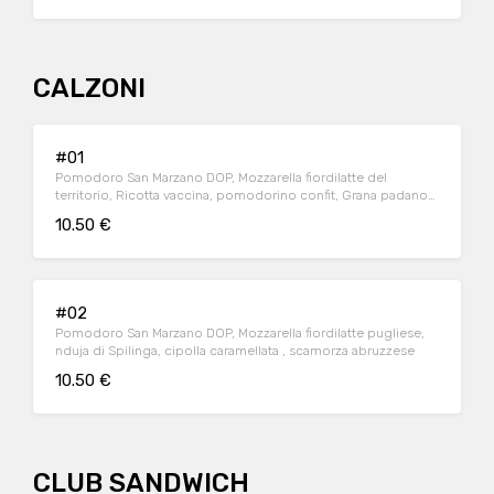
CALZONI
#01
Pomodoro San Marzano DOP, Mozzarella fiordilatte del
territorio, Ricotta vaccina, pomodorino confit, Grana padano
oltre 24 mesi di stagionatura, pistacchio siciliano tostato
10.50 €
#02
Pomodoro San Marzano DOP, Mozzarella fiordilatte pugliese,
nduja di Spilinga, cipolla caramellata , scamorza abruzzese
10.50 €
CLUB SANDWICH