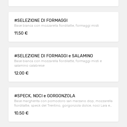
#SELEZIONE DI FORMAGGI
Base bianca con mozzarella fiordilatte, formaggi misti
11.50 €
#SELEZIONE DI FORMAGGI e SALAMINO
Base bianca con mozzarella fiordilatte, formaggi misti e
salamino calabrese
12.00 €
#SPECK, NOCI e GORGONZOLA
Base margherita con pomodoro san marzano dop, mozzarella
fiordilatte, speck del Trentino, gorgonzola dolce, noci Lara e
miele
10.50 €