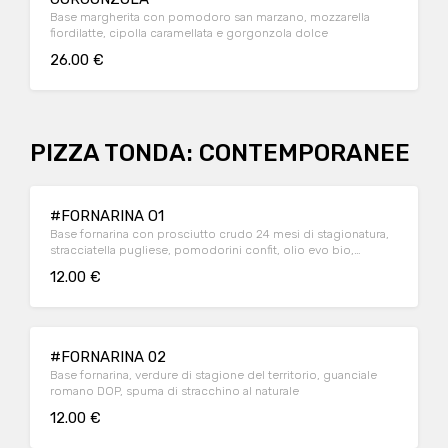
Base margherita con pomodoro san marzano, mozzarella
fiordilatte, cipolla caramellata e gorgonzola dolce
26.00 €
PIZZA TONDA: CONTEMPORANEE
#FORNARINA O1
Base fornarina con prosciutto crudo 24 mesi di stagionatura,
stracciatella pugliese, pomodorini confit, olio evo bio,
origano selvatico, basilico fresco
12.00 €
#FORNARINA 02
Base fornarina, verdure di stagione del territorio, guanciale
romano DOP, spuma di stracchino al naturale
12.00 €