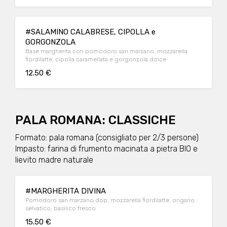
#SALAMINO CALABRESE, CIPOLLA e
GORGONZOLA
Base margherita con pomodoro san marzano, mozzarella
fiordilatte, cipolla caramellata e gorgonzola dolce
12.50 €
PALA ROMANA: CLASSICHE
Formato: pala romana (consigliato per 2/3 persone)
Impasto: farina di frumento macinata a pietra BIO e
lievito madre naturale
#MARGHERITA DIVINA
Pomodoro san marzano dop, mozzarella fiordilatte, origano
selvatico, basilico fresco
15.50 €