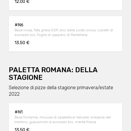
12.00 €
#N6
Base rossa, feta greca DOP, alici della costa ionica, cubetti di
avocado bio, foglie di cappero di Pantelleria
13.50 €
PALETTA ROMANA: DELLA
STAGIONE
Selezione di pizze della stagione primavera/estate
2022
#N1
Base fornarina, mousse di casatella al naturale, bresaola del
trentino, guacamole di avocado bio, menta fresca
13.50 €