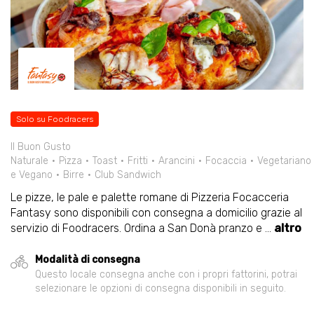
Solo su Foodracers
Il Buon Gusto
Naturale
Pizza
Toast
Fritti
Arancini
Focaccia
Vegetariano
e Vegano
Birre
Club Sandwich
Le pizze, le pale e palette romane di Pizzeria Focacceria
Fantasy sono disponibili con consegna a domicilio grazie al
servizio di Foodracers. Ordina a San Donà pranzo e
...
altro
Modalità di consegna
Questo locale consegna anche con i propri fattorini, potrai
selezionare le opzioni di consegna disponibili in seguito.