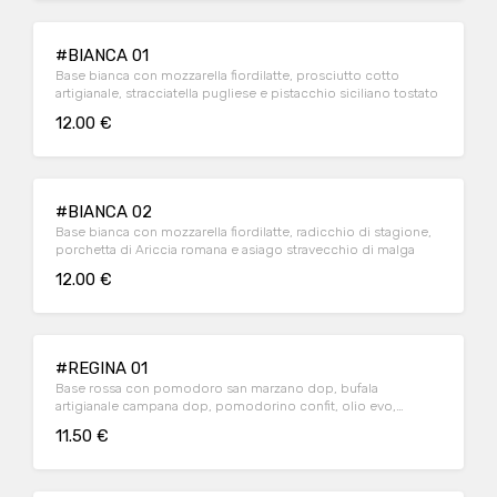
#BIANCA 01
Base bianca con mozzarella fiordilatte, prosciutto cotto
artigianale, stracciatella pugliese e pistacchio siciliano tostato
12.00 €
#BIANCA 02
Base bianca con mozzarella fiordilatte, radicchio di stagione,
porchetta di Ariccia romana e asiago stravecchio di malga
12.00 €
#REGINA 01
Base rossa con pomodoro san marzano dop, bufala
artigianale campana dop, pomodorino confit, olio evo,
origano selvatico e basilico fresco
11.50 €