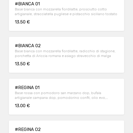
#BIANCA 01
Base bianca con mozzarella fiordilatte, prosciutto cotto
artigianale, stracciatella pugliese e pistacchio siciliano tostato
13.50 €
#BIANCA 02
Base bianca con mozzarella fiordilatte, radicchio di stagione,
porchetta di Ariccia romana e asiago stravecchio di malga
13.50 €
#REGINA 01
Base rossa con pomodoro san marzano dop, bufala
artigianale campana dop, pomodorino confit, olio evo,
origano selvatico e basilico fresco
13.00 €
#REGINA O2