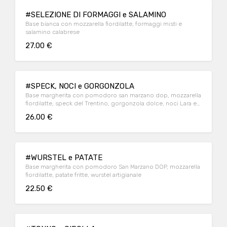
#SELEZIONE DI FORMAGGI e SALAMINO
Base bianca con mozzarella fiordilatte, formaggi misti e
salamino calabrese
27.00 €
#SPECK, NOCI e GORGONZOLA
Base margherita con pomodoro san marzano dop, mozzarella
fiordilatte, speck del Trentino, gorgonzola dolce, noci Lara e
miele
26.00 €
#WURSTEL e PATATE
Base margherita con pomodoro San Marzano DOP, mozzarella
fiordilatte, patate fritte, wurstel artigianale
22.50 €