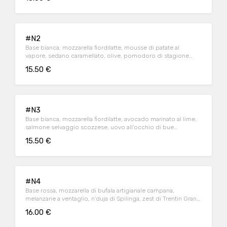
#N2
Base bianca, mozzarella fiordilatte, mousse di patate al
vapore, sedano caramellato, olive, pomodoro di stagione
aromatizzato al basilico
15.50 €
#N3
Base bianca, mozzarella fiordilatte, avocado marinato al lime,
salmone selvaggio scozzese, uovo all'occhio di bue
aromatizzato con menta e sesamo tostato
15.50 €
#N4
Base rossa, mozzarella di bufala artigianale campana,
melanzane a ventaglio, n'duja di Spilinga, zest di Trentin Grana
riserva 24 mesi, basilico fresco bio
16.00 €