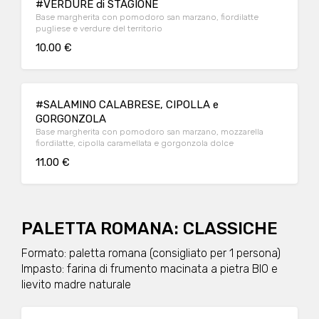
#VERDURE di STAGIONE
Base margherita con pomodoro san marzano, fiordilatte
pugliese e verdure del territorio
10.00 €
#SALAMINO CALABRESE, CIPOLLA e
GORGONZOLA
Base margherita con pomodoro san marzano, mozzarella
fiordilatte, cipolla caramellata e gorgonzola dolce
11.00 €
PALETTA ROMANA: CLASSICHE
Formato: paletta romana (consigliato per 1 persona)
Impasto: farina di frumento macinata a pietra BIO e
lievito madre naturale