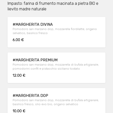
Impasto: farina di frumento macinata a pietra BIO e
lievito madre naturale
#MARGHERITA DIVINA
Pomodoro san marzano dop, mozzarella fiordilatte, origano
selvatico, basilico fresco
6.00 €
#MARGHERITA PREMIUM
Pomodoro san marzano dop, mozzarella di bufala artigianale,
pomodorini confit e pistacchio siciliano tostato
12.00 €
#MARGHERITA DOP
Pomodoro san marzano dop, mozzarella di bufala artigianale,
basilico fresco, olio evo bio, origano selvatico
10.00 €