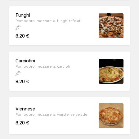
Funghi
Pomodoro, mozzarella, funghi trifolati
8.20 €
Carciofini
Pomodoro, mozzarella, carciofi
8.20 €
Viennese
Pomodoro, mozzarella, wurstel servelade
8.20 €