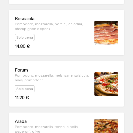
Boscaiola
Pomodoro, mozzarella, porcini, chiodini,
champignon e speck
Solo cena
14.80 €
Forum
Pomodoro, mozzarella, melanzane, salsiccia,
mais, pomodorini
Solo cena
11.20 €
Araba
Pomodoro, mozzarella, tonno, cipolla,
peperoni, olive