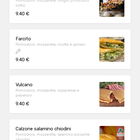
Pomodoro, mozzarella, funghi, prosciutto
cotto
9.40 €
Farcito
Pomodoro, mozzarella, ricotta e spinaci
9.40 €
Vulcano
Pomodoro, mozzarella, soppressa e
peperoni
9.40 €
Calzone salamino chiodini
Pomodoro, mozzarella, salamino piccante,
chiodini