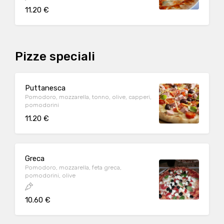
11.20 €
Pizze speciali
Puttanesca
Pomodoro, mozzarella, tonno, olive, capperi,
pomodorini
11.20 €
Greca
Pomodoro, mozzarella, feta greca,
pomodorini, olive
10.60 €