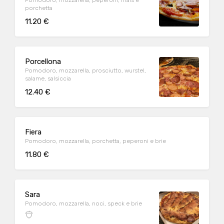
Pomodoro, mozzarella, peperoni, mais e
porchetta
11.20 €
Porcellona
Pomodoro, mozzarella, prosciutto, wurstel,
salame, salsiccia
12.40 €
Fiera
Pomodoro, mozzarella, porchetta, peperoni e brie
11.80 €
Sara
Pomodoro, mozzarella, noci, speck e brie