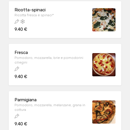
Ricotta-spinaci
Ricotta fresca e spinaci*
9.40 €
Fresca
Pomodoro, mozzarella, brie e pomodorini
ciliegini
9.40 €
Parmigiana
Pomodoro, mozzarella, melanzane, grana in
cottura
9.40 €