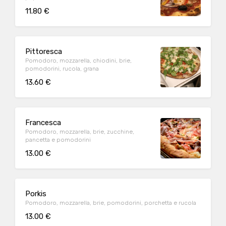
11.80 €
Pittoresca
Pomodoro, mozzarella, chiodini, brie,
pomodorini, rucola, grana
13.60 €
Francesca
Pomodoro, mozzarella, brie, zucchine,
pancetta e pomodorini
13.00 €
Porkis
Pomodoro, mozzarella, brie, pomodorini, porchetta e rucola
13.00 €