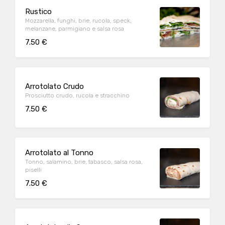
Rustico
Mozzarella, funghi, brie, rucola, speck,
melanzane, parmigiano e salsa rosa
7.50 €
Arrotolato Crudo
Prosciutto crudo, rucola e stracchino
7.50 €
Arrotolato al Tonno
Tonno, salamino, brie, tabasco, salsa rosa,
piselli
7.50 €