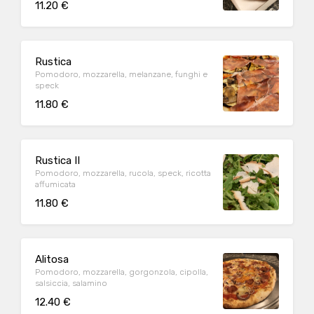
11.20 €
Rustica
Pomodoro, mozzarella, melanzane, funghi e
speck
11.80 €
Rustica II
Pomodoro, mozzarella, rucola, speck, ricotta
affumicata
11.80 €
Alitosa
Pomodoro, mozzarella, gorgonzola, cipolla,
salsiccia, salamino
12.40 €