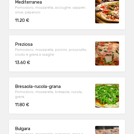
Mediterranea
Pomodoro, mozzarella, acciughe, capperi,
olive, peperoni
11.20 €
Preziosa
Pomodoro, mozzarella, porcini, prosciutto
crudo e grana a scaglie
13.60 €
Bresaola-rucola-grana
Pomodoro, mozzarella, bresaola, rucola,
grana
11.80 €
Bulgara