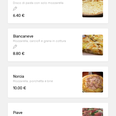
Disco di pasta con solo mozzarella
6.40 €
Biancaneve
Mozzarella, carciofi e grana in cottura
8.80 €
Norcia
Mozzarella, porchetta e brie
10.00 €
Piave