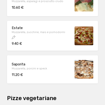
Mozzarella, asparagi e prosciutto crudo
10.60 €
Estate
Mozzarella, zucchine, mais e pomodorini
9.40 €
Saporita
Mozzarella, porcini e speck
11.20 €
Pizze vegetariane