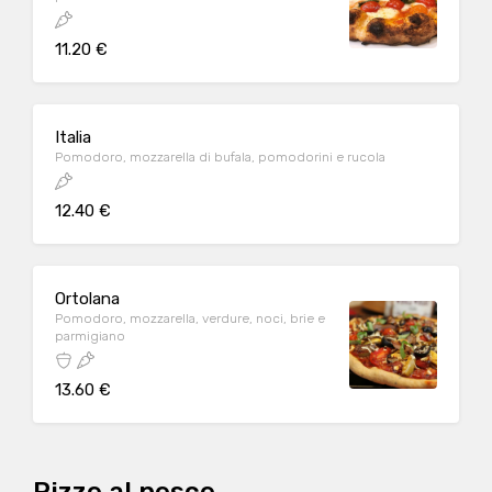
11.20 €
Italia
Pomodoro, mozzarella di bufala, pomodorini e rucola
12.40 €
Ortolana
Pomodoro, mozzarella, verdure, noci, brie e
parmigiano
13.60 €