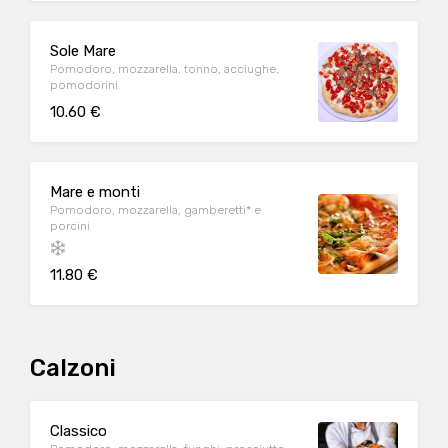
Sole Mare
Pomodoro, mozzarella, tonno, acciughe,
pomodorini
10.60 €
Mare e monti
Pomodoro, mozzarella, gamberetti* e
porcini
11.80 €
Calzoni
Classico