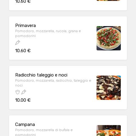
10.60 €
Primavera
Pomodoro, mozzarella, rucola, grana e
pomodorini
10.60 €
Radicchio taleggio e noci
Pomodoro, mozzarella, radicchio, taleggio e
noci
10.00 €
Campana
Pomodoro, mozzarella di bufala e
pomodorini