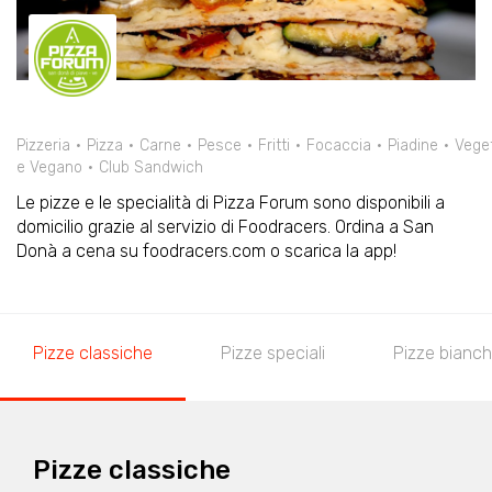
Pizzeria
Pizza
Carne
Pesce
Fritti
Focaccia
Piadine
Vege
e Vegano
Club Sandwich
Le pizze e le specialità di Pizza Forum sono disponibili a
domicilio grazie al servizio di Foodracers. Ordina a San
Donà a cena su foodracers.com o scarica la app!
Pizze classiche
Pizze speciali
Pizze bianc
Pizze classiche