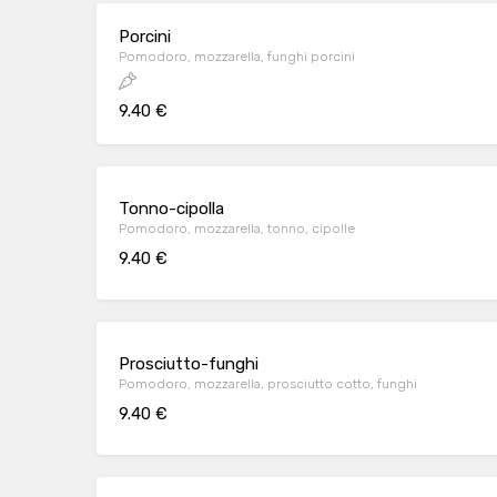
Porcini
Pomodoro, mozzarella, funghi porcini
9.40 €
Tonno-cipolla
Pomodoro, mozzarella, tonno, cipolle
9.40 €
Prosciutto-funghi
Pomodoro, mozzarella, prosciutto cotto, funghi
9.40 €