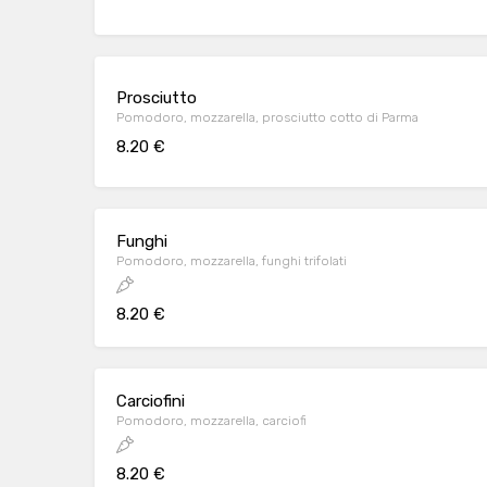
Prosciutto
Pomodoro, mozzarella, prosciutto cotto di Parma
8.20 €
Funghi
Pomodoro, mozzarella, funghi trifolati
8.20 €
Carciofini
Pomodoro, mozzarella, carciofi
8.20 €