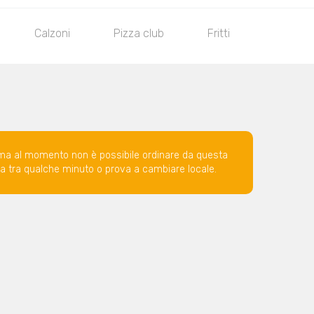
Calzoni
Pizza club
Fritti
Bibite
ma al momento non è possibile ordinare da questa
ova tra qualche minuto o prova a cambiare locale.