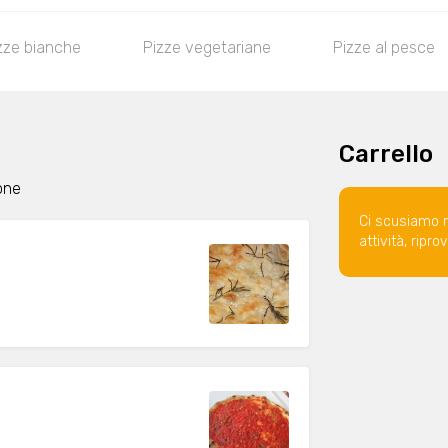
zze bianche
Pizze vegetariane
Pizze al pesce
Carrello
one
Ci scusiamo 
attività, ripr