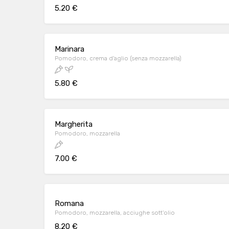
5.20 €
Marinara
Pomodoro, crema d'aglio (senza mozzarella)
5.80 €
Margherita
Pomodoro, mozzarella
7.00 €
Romana
Pomodoro, mozzarella, acciughe sott'olio
8.20 €