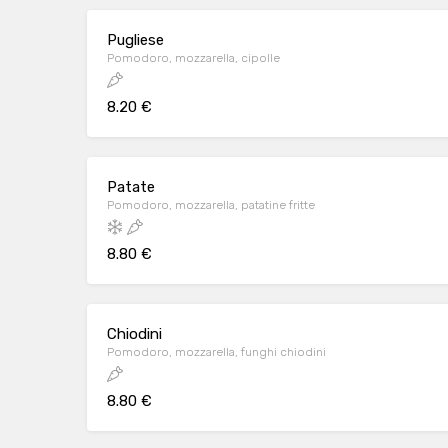
Pugliese
Pomodoro, mozzarella, cipolle
8.20 €
Patate
Pomodoro, mozzarella, patatine fritte
8.80 €
Chiodini
Pomodoro, mozzarella, funghi chiodini
8.80 €