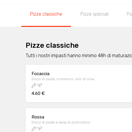
Pizze classiche
Pizze speciali
Pi
Pizze classiche
Tutti i nostri impasti hanno minimo 48h di maturazi
Focaccia
Disco di pasta, rosmarino, olio di oliva
4.60 €
Rossa
Disco di pasta e salsa di pomodoro