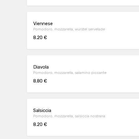
Viennese
Pomodoro, mozzarella, wurstel servelade
8.20 €
Diavola
Pomodoro, mozzarella, salamino piccante
8.80 €
Salsiccia
Pomodoro, mozzarella, salsiccia nostrana
8.20 €