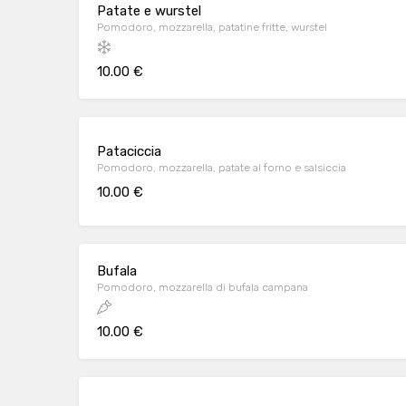
Patate e wurstel
Pomodoro, mozzarella, patatine fritte, wurstel
10.00 €
Pataciccia
Pomodoro, mozzarella, patate al forno e salsiccia
10.00 €
Bufala
Pomodoro, mozzarella di bufala campana
10.00 €