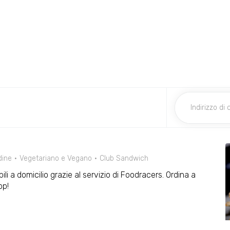
dine
Vegetariano e Vegano
Club Sandwich
li a domicilio grazie al servizio di Foodracers. Ordina a
pp!