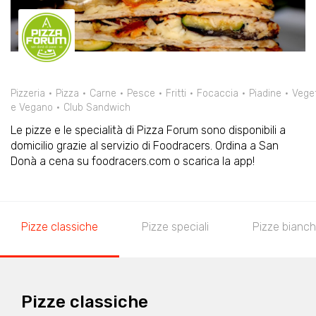
Pizzeria
Pizza
Carne
Pesce
Fritti
Focaccia
Piadine
Vege
e Vegano
Club Sandwich
Le pizze e le specialità di Pizza Forum sono disponibili a
domicilio grazie al servizio di Foodracers. Ordina a San
Donà a cena su foodracers.com o scarica la app!
Pizze classiche
Pizze speciali
Pizze bianc
Pizze classiche