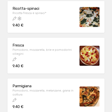
Ricotta-spinaci
Ricotta fresca e spinaci*
9.40 €
Fresca
Pomodoro, mozzarella, brie e pomodorini
ciliegini
9.40 €
Parmigiana
Pomodoro, mozzarella, melanzane, grana in
cottura
9.40 €