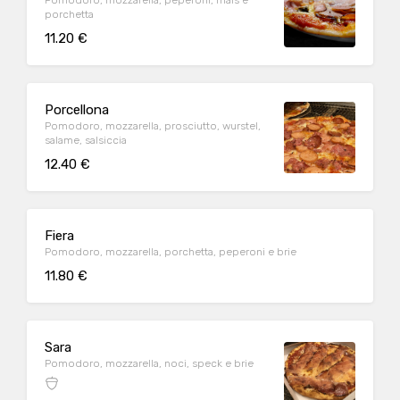
Pomodoro, mozzarella, peperoni, mais e
porchetta
11.20 €
Porcellona
Pomodoro, mozzarella, prosciutto, wurstel,
salame, salsiccia
12.40 €
Fiera
Pomodoro, mozzarella, porchetta, peperoni e brie
11.80 €
Sara
Pomodoro, mozzarella, noci, speck e brie