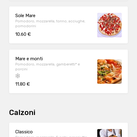
Sole Mare
Pomodoro, mozzarella, tonno, acciughe,
pomodorini
10.60 €
Mare e monti
Pomodoro, mozzarella, gamberetti* e
porcini
11.80 €
Calzoni
Classico