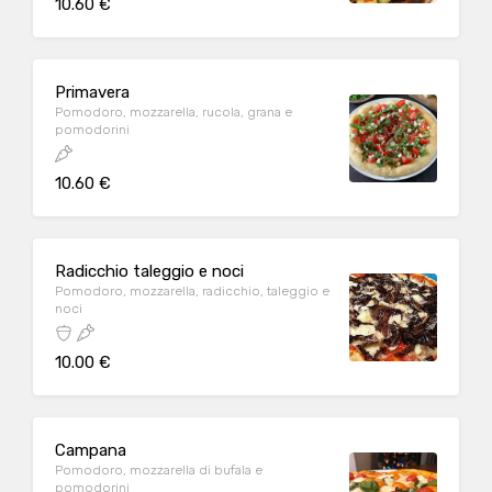
10.60 €
Primavera
Pomodoro, mozzarella, rucola, grana e
pomodorini
10.60 €
Radicchio taleggio e noci
Pomodoro, mozzarella, radicchio, taleggio e
noci
10.00 €
Campana
Pomodoro, mozzarella di bufala e
pomodorini