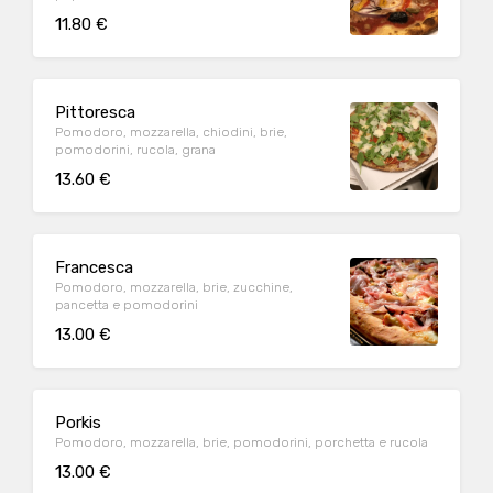
11.80 €
Pittoresca
Pomodoro, mozzarella, chiodini, brie,
pomodorini, rucola, grana
13.60 €
Francesca
Pomodoro, mozzarella, brie, zucchine,
pancetta e pomodorini
13.00 €
Porkis
Pomodoro, mozzarella, brie, pomodorini, porchetta e rucola
13.00 €