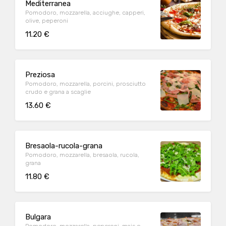
Mediterranea
Pomodoro, mozzarella, acciughe, capperi,
olive, peperoni
11.20 €
Preziosa
Pomodoro, mozzarella, porcini, prosciutto
crudo e grana a scaglie
13.60 €
Bresaola-rucola-grana
Pomodoro, mozzarella, bresaola, rucola,
grana
11.80 €
Bulgara