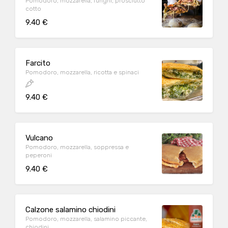
Pomodoro, mozzarella, funghi, prosciutto
cotto
9.40 €
Farcito
Pomodoro, mozzarella, ricotta e spinaci
9.40 €
Vulcano
Pomodoro, mozzarella, soppressa e
peperoni
9.40 €
Calzone salamino chiodini
Pomodoro, mozzarella, salamino piccante,
chiodini