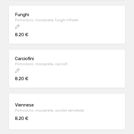
Funghi
Pomodoro, mozzarella, funghi trifolati
8.20 €
Carciofini
Pomodoro, mozzarella, carciofi
8.20 €
Viennese
Pomodoro, mozzarella, wurstel servelade
8.20 €