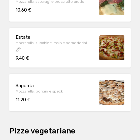
Mozzarella, asparagi e prosciutto crudo
10.60 €
Estate
Mozzarella, zucchine, mais e pomodorini
9.40 €
Saporita
Mozzarella, porcini e speck
11.20 €
Pizze vegetariane