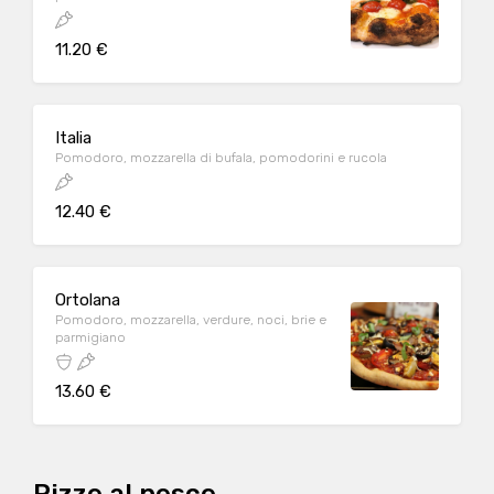
11.20 €
Italia
Pomodoro, mozzarella di bufala, pomodorini e rucola
12.40 €
Ortolana
Pomodoro, mozzarella, verdure, noci, brie e
parmigiano
13.60 €