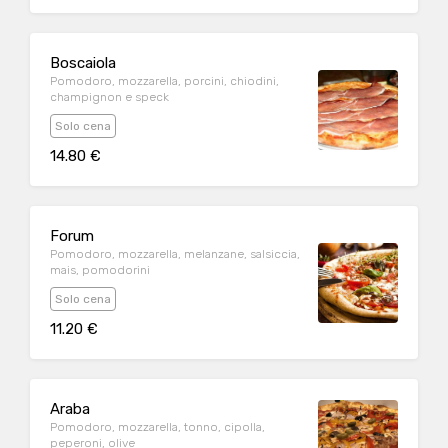
Boscaiola
Pomodoro, mozzarella, porcini, chiodini,
champignon e speck
Solo cena
14.80 €
Forum
Pomodoro, mozzarella, melanzane, salsiccia,
mais, pomodorini
Solo cena
11.20 €
Araba
Pomodoro, mozzarella, tonno, cipolla,
peperoni, olive