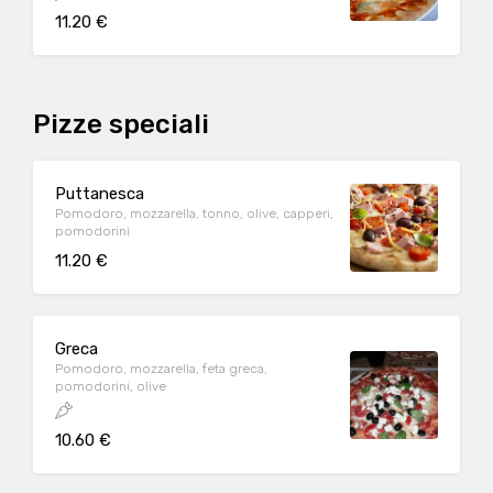
11.20 €
Pizze speciali
Puttanesca
Pomodoro, mozzarella, tonno, olive, capperi,
pomodorini
11.20 €
Greca
Pomodoro, mozzarella, feta greca,
pomodorini, olive
10.60 €