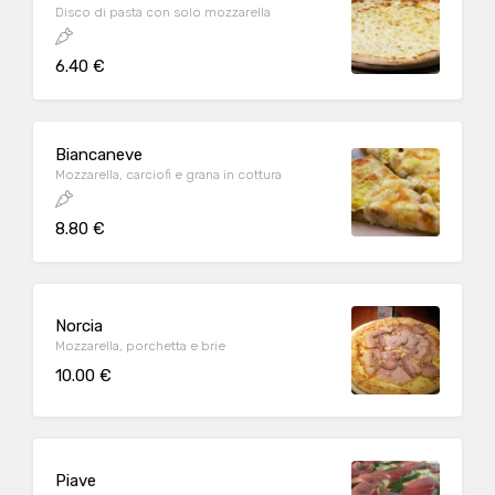
Disco di pasta con solo mozzarella
6.40 €
Biancaneve
Mozzarella, carciofi e grana in cottura
8.80 €
Norcia
Mozzarella, porchetta e brie
10.00 €
Piave