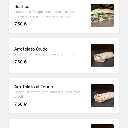
Rustico
Mozzarella, funghi, brie, rucola, speck,
melanzane, parmigiano e salsa rosa
7.50 €
Arrotolato Crudo
Prosciutto crudo, rucola e stracchino
7.50 €
Arrotolato al Tonno
Tonno, salamino, brie, tabasco, salsa rosa,
piselli
7.50 €