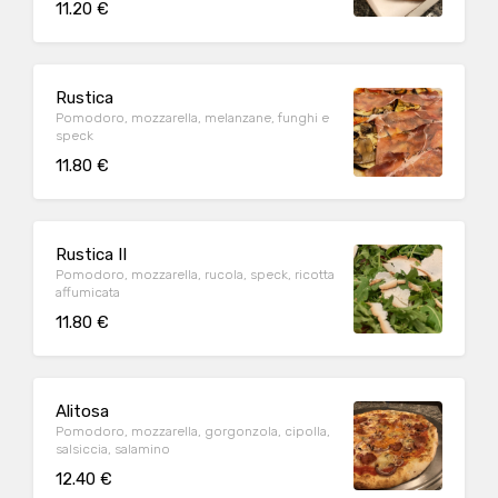
11.20 €
Rustica
Pomodoro, mozzarella, melanzane, funghi e
speck
11.80 €
Rustica II
Pomodoro, mozzarella, rucola, speck, ricotta
affumicata
11.80 €
Alitosa
Pomodoro, mozzarella, gorgonzola, cipolla,
salsiccia, salamino
12.40 €