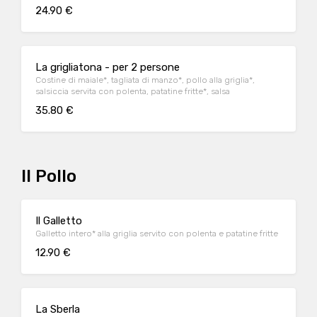
24.90 €
La grigliatona - per 2 persone
Costine di maiale*, tagliata di manzo*, pollo alla griglia*,
salsiccia servita con polenta, patatine fritte*, salsa
35.80 €
Il Pollo
Il Galletto
Galletto intero* alla griglia servito con polenta e patatine fritte
12.90 €
La Sberla