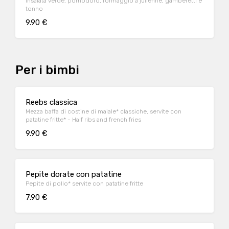
Insalata verde, pomodoro, formaggio a julienne, gamberetti e
tonno
9.90 €
Per i bimbi
Reebs classica
Mezza baffa di costine di maiale* classiche, servite con
patatine fritte* - Half ribs and french fries
9.90 €
Pepite dorate con patatine
Pepite di pollo* servite con patatine fritte
7.90 €