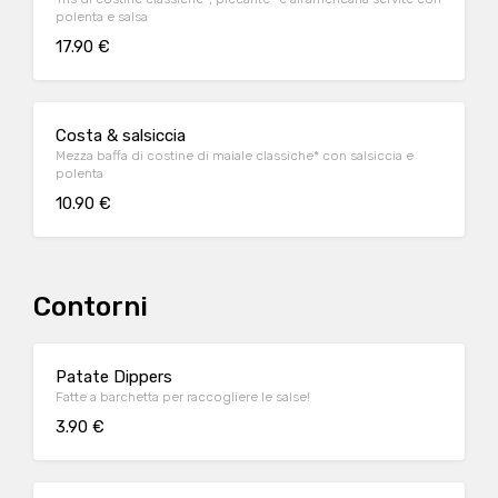
polenta e salsa
17.90 €
Costa & salsiccia
Mezza baffa di costine di maiale classiche* con salsiccia e
polenta
10.90 €
Contorni
Patate Dippers
Fatte a barchetta per raccogliere le salse!
3.90 €