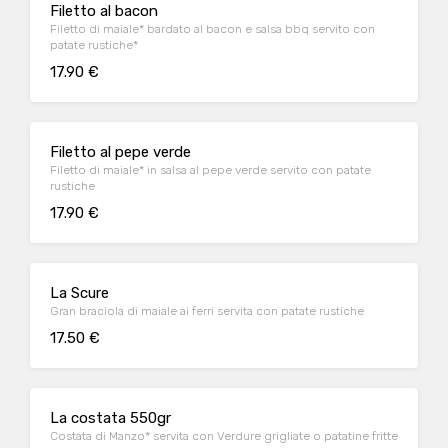
Filetto al bacon
Filetto di maiale* bardato al bacon e salsa bbq servito con
patate rustiche*
17.90 €
Filetto al pepe verde
Filetto di maiale* in salsa al pepe verde servito con patate
rustiche
17.90 €
La Scure
Gran braciola di maiale ai ferri servita con patate rustiche
17.50 €
La costata 550gr
Costata di Manzo* servita con Verdure grigliate o patatine fritte