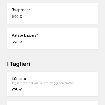
Jalapenos*
5.90 €
Patate Dippers*
3.90 €
I Taglieri
L'Onesto
Tagliere misto di salumi e formaggi con crostini
9.90 €