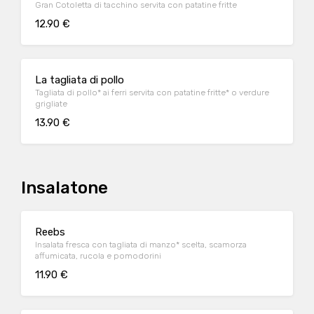
Gran Cotoletta di tacchino servita con patatine fritte
12.90 €
La tagliata di pollo
Tagliata di pollo* ai ferri servita con patatine fritte* o verdure
grigliate
13.90 €
Insalatone
Reebs
Insalata fresca con tagliata di manzo* scelta, scamorza
affumicata, rucola e pomodorini
11.90 €