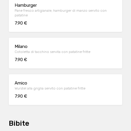
Hamburger
Pane fresco artigianale, hamburger di manzo servito con
patatine
7.90 €
Milano
Cotoletta di tacchino servita con patatine fritte
7.90 €
Amico
Wurstel alla griglia servito con patatine fritte
7.90 €
Bibite