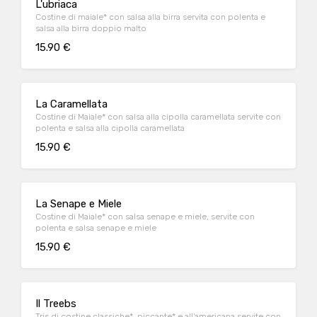
L'ubriaca
Costine di maiale* con salsa alla birra servita con polenta e
salsa alla birra doppio malto
15.90 €
La Caramellata
Costine di Maiale* con salsa alla cipolla caramellata servite con
polenta e salsa alla cipolla caramellata
15.90 €
La Senape e Miele
Costine di Maiale* con salsa senape e miele, servite con
polenta e salsa senape e miele
15.90 €
Il Treebs
Tris di costine classiche*, piccante* e all'americana servite con