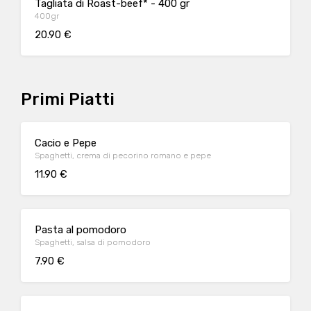
Tagliata di Roast-beef* - 400 gr
400gr
20.90 €
Primi Piatti
Cacio e Pepe
Spaghetti, crema di pecorino romano e pepe
11.90 €
Pasta al pomodoro
Spaghetti, salsa di pomodoro
7.90 €