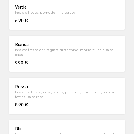
Verde
Insalata fresca, pomodorini e carote
6.90 €
Bianca
Insalata fresca con tagliata di tacchino, mozzarelline e salsa
caesar
9.90 €
Rossa
Insalatina fresca, uova, speck, peperoni, pomodoro, mele a
fettina, salsa rosa
8.90 €
Blu