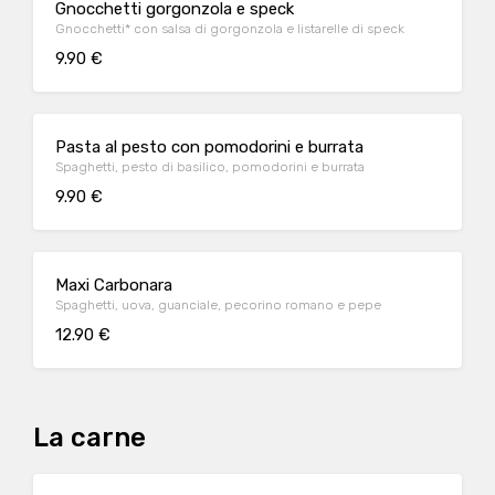
Gnocchetti gorgonzola e speck
Gnocchetti* con salsa di gorgonzola e listarelle di speck
9.90 €
Pasta al pesto con pomodorini e burrata
Spaghetti, pesto di basilico, pomodorini e burrata
9.90 €
Maxi Carbonara
Spaghetti, uova, guanciale, pecorino romano e pepe
12.90 €
La carne