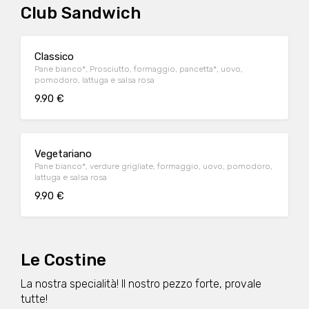
Club Sandwich
Classico
Pane bianco*, Prosciutto, formaggio, pancetta*, uovo,
pomodoro, lattuga e salsa rosa
9.90 €
Vegetariano
Pane bianco*, verdure grigliate, formaggio, uovo, pomodoro,
lattuga e salsa rosa
9.90 €
Le Costine
La nostra specialità! Il nostro pezzo forte, provale
tutte!