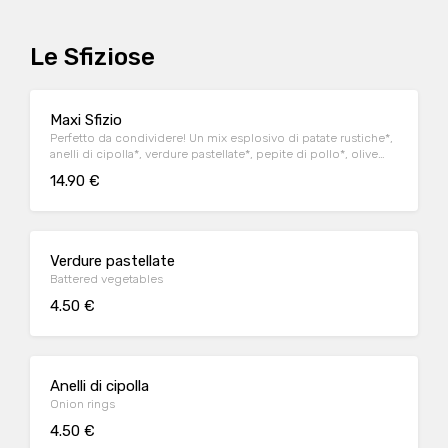
Le Sfiziose
Maxi Sfizio
Perfetto da condividere! Un mix esplosivo di patate rustiche*,
anelli di cipolla*, verdure pastellate*, pepite di pollo*, olive
ascolane* e salse
14.90 €
Verdure pastellate
Battered vegetables
4.50 €
Anelli di cipolla
Onion rings
4.50 €