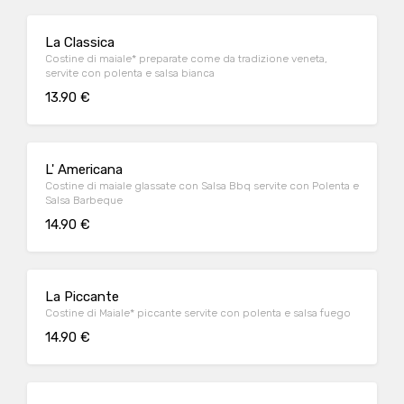
La Classica
Costine di maiale* preparate come da tradizione veneta,
servite con polenta e salsa bianca
13.90 €
L' Americana
Costine di maiale glassate con Salsa Bbq servite con Polenta e
Salsa Barbeque
14.90 €
La Piccante
Costine di Maiale* piccante servite con polenta e salsa fuego
14.90 €