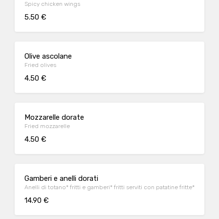
Spicy chicken wings
5.50 €
Olive ascolane
Fried olives
4.50 €
Mozzarelle dorate
Fried mozzarelle
4.50 €
Gamberi e anelli dorati
Anelli di totano* fritti e gamberi* fritti serviti con patatine fritte*
14.90 €