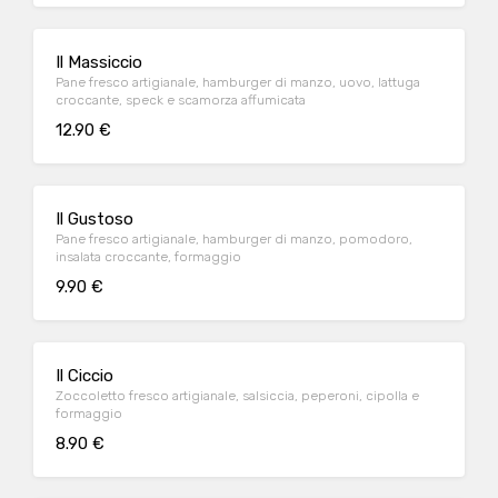
Il Massiccio
Pane fresco artigianale, hamburger di manzo, uovo, lattuga
croccante, speck e scamorza affumicata
12.90 €
Il Gustoso
Pane fresco artigianale, hamburger di manzo, pomodoro,
insalata croccante, formaggio
9.90 €
Il Ciccio
Zoccoletto fresco artigianale, salsiccia, peperoni, cipolla e
formaggio
8.90 €