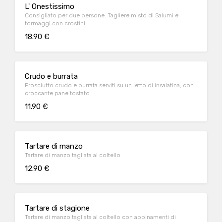
L' Onestissimo
Consigliato per due persone. Tagliere misto di Salumi e
formaggi con crostini
18.90 €
Crudo e burrata
Prosciutto crudo e burrata serviti su un letto di insalatina, con
croccante pane tostato
11.90 €
Tartare di manzo
Tartare di manzo tagliata al coltello
12.90 €
Tartare di stagione
Tartare di manzo tagliata al coltello con abbinamenti di