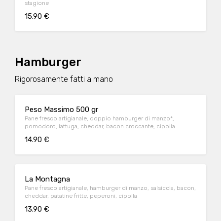
stagione
15.90 €
Hamburger
Rigorosamente fatti a mano
Peso Massimo 500 gr
Pane fresco artigianale, doppio hamburger di manzo*,
pomodoro, lattuga, cheddar, bacon croccante, cipolla
14.90 €
La Montagna
Pane fresco artigianale, hamburger di manzo, salsiccia, bacon,
cheddar, patatine fritte, peperoni, cipolla
13.90 €