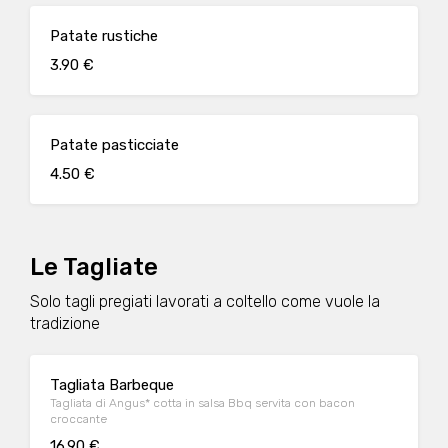
Patate rustiche
3.90 €
Patate pasticciate
4.50 €
Le Tagliate
Solo tagli pregiati lavorati a coltello come vuole la
tradizione
Tagliata Barbeque
Tagliata di Angus* cotta in salsa Bbq servita con bacon
croccante
16.90 €