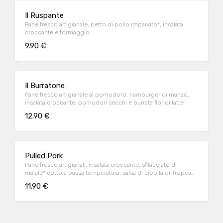
Il Ruspante
Pane fresco artigianale, petto di pollo impanato*, insalata
croccante e formaggio
9.90 €
Il Burratone
Pane fresco artigianale al pomodoro, hamburger di manzo,
insalata croccante, pomodori secchi e burrata fior di latte
12.90 €
Pulled Pork
Pane fresco artigianali, insalata croccante, sfilacciato di
maiale* cotto a bassa temperatura, salsa di cipolla di Tropea
caramellata
11.90 €