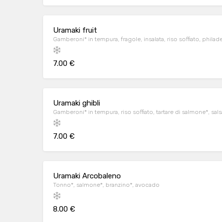
Uramaki fruit
Gamberoni* in tempura, fragole, insalata, riso soffiato, philad
7.00 €
Uramaki ghibli
Gamberoni* in tempura, riso soffiato, tartare di salmone*, sals
7.00 €
Uramaki Arcobaleno
Tonno*, salmone*, branzino*, avocado
8.00 €