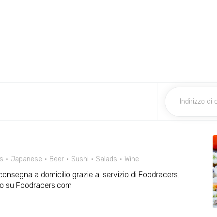
s
Japanese
Beer
Sushi
Salads
Wine
n consegna a domicilio grazie al servizio di Foodracers.
 o su Foodracers.com