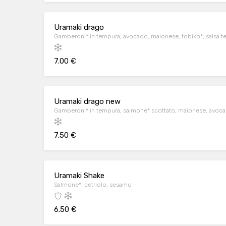
Uramaki drago
Gamberoni* in tempura, avocado, maionese, tobiko*, salsa te
7.00 €
Uramaki drago new
Gamberoni* in tempura, salmone* scottato, maionese, avocado
7.50 €
Uramaki Shake
Salmone*, cetriolo, sesamo
6.50 €