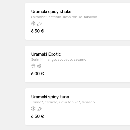
Uramaki spicy shake
Salmone*, cetriolo, uova tobiko, tabasco
6.50 €
Uramaki Exotic
Surimi*, mango, avocado, sesamo
6.00 €
Uramaki spicy tuna
Tonno*, cetriolo, uova tobiko*, tabasco
6.50 €