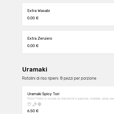
Extra Wasabi
0.00 €
Extra Zenzero
0.00 €
Uramaki
Rotolini di riso ripieni. 8 pezzi per porzione
Uramaki Spicy Tori
Pollo* fritto in crosta di mandorle e paprika, insalata, salsa s
6.50 €