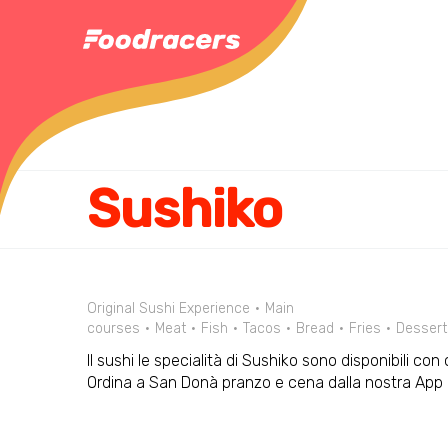
Sushiko
Original Sushi Experience
Main
courses
Meat
Fish
Tacos
Bread
Fries
Dessert
Il sushi le specialità di Sushiko sono disponibili co
Ordina a San Donà pranzo e cena dalla nostra App