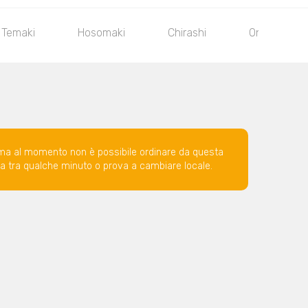
Temaki
Hosomaki
Chirashi
Onigiri
ma al momento non è possibile ordinare da questa
ova tra qualche minuto o prova a cambiare locale.