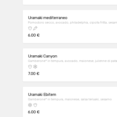
Uramaki mediterraneo
Pomodoro secco, avocado, philadelphia, cipolla fritta, sesa
6.00 €
Uramaki Canyon
Gamberone* in tempura, avocado, maionese, julienne di patate 
7.00 €
Uramaki Ebitem
Gamberone* in tempura, maionese, salsa teriyaki, sesamo
6.00 €