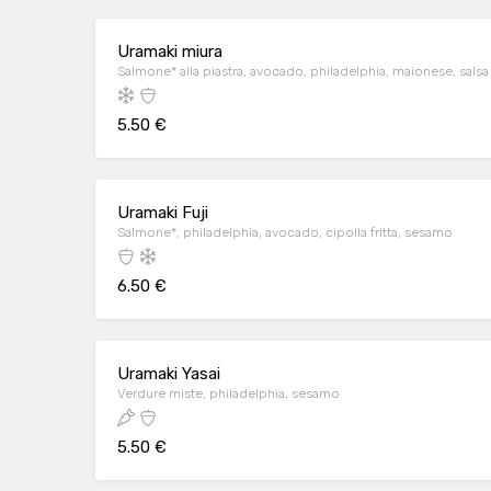
Uramaki miura
Salmone* alla piastra, avocado, philadelphia, maionese, salsa
5.50 €
Uramaki Fuji
Salmone*, philadelphia, avocado, cipolla fritta, sesamo
6.50 €
Uramaki Yasai
Verdure miste, philadelphia, sesamo
5.50 €