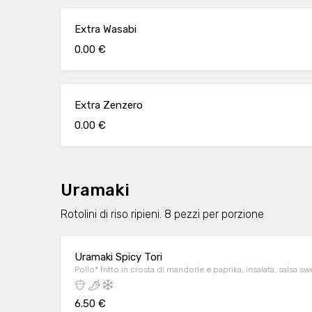
Extra Wasabi
0.00 €
Extra Zenzero
0.00 €
Uramaki
Rotolini di riso ripieni. 8 pezzi per porzione
Uramaki Spicy Tori
Pollo* fritto in crosta di mandorle e paprika, insalata, salsa s
6.50 €