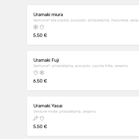
Uramaki miura
Salmone* alla piastra, avocado, philadelphia, maionese, salsa
5.50 €
Uramaki Fuji
Salmone*, philadelphia, avocado, cipolla fritta, sesamo
6.50 €
Uramaki Yasai
Verdure miste, philadelphia, sesamo
5.50 €