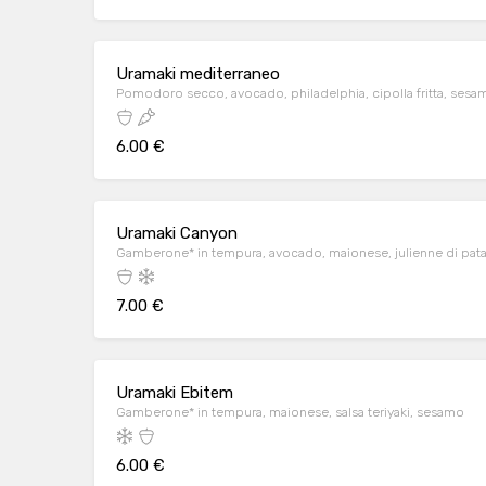
Uramaki mediterraneo
Pomodoro secco, avocado, philadelphia, cipolla fritta, sesa
6.00 €
Uramaki Canyon
Gamberone* in tempura, avocado, maionese, julienne di patate 
7.00 €
Uramaki Ebitem
Gamberone* in tempura, maionese, salsa teriyaki, sesamo
6.00 €