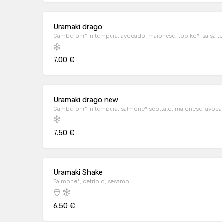
Uramaki drago
Gamberoni* in tempura, avocado, maionese, tobiko*, salsa te
7.00 €
Uramaki drago new
Gamberoni* in tempura, salmone* scottato, maionese, avocado
7.50 €
Uramaki Shake
Salmone*, cetriolo, sesamo
6.50 €