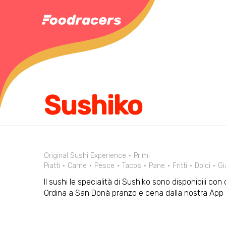
Sushiko
Original Sushi Experience
Primi
Piatti
Carne
Pesce
Tacos
Pane
Fritti
Dolci
Gi
Il sushi le specialità di Sushiko sono disponibili co
Ordina a San Donà pranzo e cena dalla nostra App