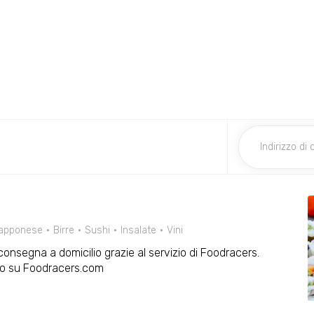
apponese
Birre
Sushi
Insalate
Vini
n consegna a domicilio grazie al servizio di Foodracers.
 o su Foodracers.com