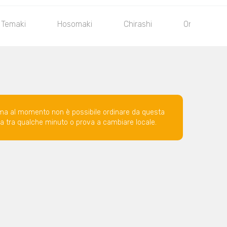
Temaki
Hosomaki
Chirashi
Onigiri
ma al momento non è possibile ordinare da questa
ova tra qualche minuto o prova a cambiare locale.