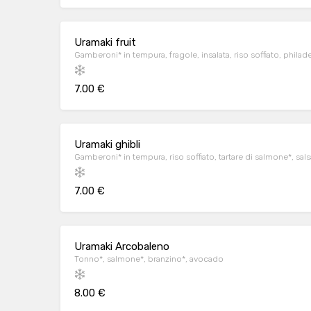
Uramaki fruit
Gamberoni* in tempura, fragole, insalata, riso soffiato, philad
7.00 €
Uramaki ghibli
Gamberoni* in tempura, riso soffiato, tartare di salmone*, sals
7.00 €
Uramaki Arcobaleno
Tonno*, salmone*, branzino*, avocado
8.00 €