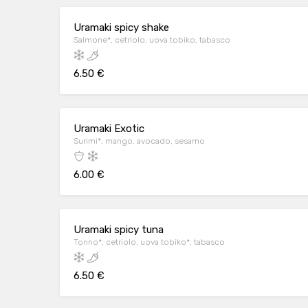
Uramaki spicy shake
Salmone*, cetriolo, uova tobiko, tabasco
6.50 €
Uramaki Exotic
Surimi*, mango, avocado, sesamo
6.00 €
Uramaki spicy tuna
Tonno*, cetriolo, uova tobiko*, tabasco
6.50 €