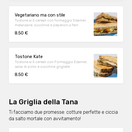
Vegetariano ma con stile
Tostone ai 5 cereali con formaggio Edamer,
melanzane, zucchine e peperoni a ferri
8.50 €
Tostone Kate
Tostone ai 5 cereali con Formaggio Edamer,
salsa di pollo e zucchine grigliate
8.50 €
La Griglia della Tana
Ti facciamo due promesse: cotture perfette e ciccia
da salto mortale con avvitamento!