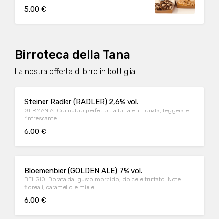
5.00 €
Birroteca della Tana
La nostra offerta di birre in bottiglia
Steiner Radler (RADLER) 2,6% vol.
GERMANIA: Connubio perfetto tra birra e limonata, leggera e
rinfrescante.
6.00 €
Bloemenbier (GOLDEN ALE) 7% vol.
BELGIO: Dorata dal gusto morbido, dolce e fruttato. Note
floreali, caramello e miele.
6.00 €