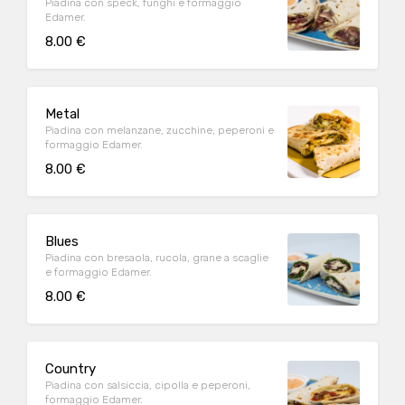
Piadina con speck, funghi e formaggio
Edamer.
8.00 €
Metal
Piadina con melanzane, zucchine, peperoni e
formaggio Edamer.
8.00 €
Blues
Piadina con bresaola, rucola, grane a scaglie
e formaggio Edamer.
8.00 €
Country
Piadina con salsiccia, cipolla e peperoni,
formaggio Edamer.