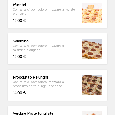
Wurstel
Con salsa di pomodoro, mozzarella, wurstel
e origano
12.00 €
Salamino
Con salsa di pomodoro, mozzarella,
salamino e origano
12.00 €
Prosciutto e Funghi
Con salsa di pomodoro, mozzarella,
prosciutto cotto, funghi e origano
14.00 €
Verdure Miste (grigliate)