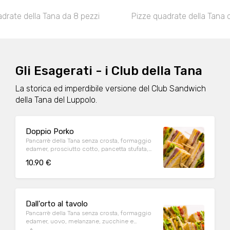
drate della Tana da 8 pezzi
Pizze quadrate della Tana 
Gli Esagerati - i Club della Tana
La storica ed imperdibile versione del Club Sandwich
della Tana del Luppolo.
Doppio Porko
Pancarrè della Tana senza crosta, formaggio
edamer, prosciutto cotto, pancetta stufata,
uovo, melanzane, zucchine e peperoni ai
10.90 €
ferri, insalata e pomodoro
Dall'orto al tavolo
Pancarrè della Tana senza crosta, formaggio
edamer, uovo, melanzane, zucchine e
peperoni ai ferri, insalata e pomodoro