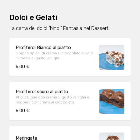
Dolci e Gelati
La carta dei dolci "bindi" Fantasia nel Dessert
Profiterol Bianco al piatto
3 bignè ripieni di crema al cioccolato avvolti
in crema al gusto vaniglia
6.00 €
Profiterol scuro al piatto
Atto 3 Bignè con crema al gusto vaniglia e
ricoperti con crema al cioccolato
6.00 €
Meringata