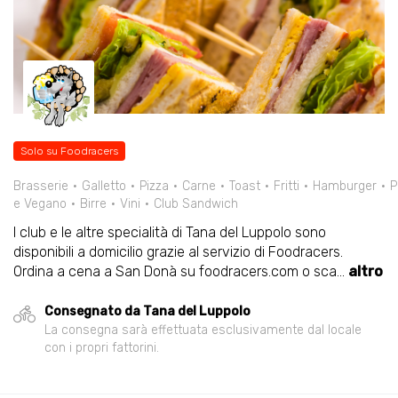
Solo su Foodracers
Brasserie
Galletto
Pizza
Carne
Toast
Fritti
Hamburger
P
e Vegano
Birre
Vini
Club Sandwich
I club e le altre specialità di Tana del Luppolo sono
disponibili a domicilio grazie al servizio di Foodracers.
Ordina a cena a San Donà su foodracers.com o sca
...
altro
Consegnato da Tana del Luppolo
La consegna sarà effettuata esclusivamente dal locale
con i propri fattorini.