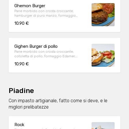
Ghemon Burger
Pane morbido con crosta croccante,
hamburger di puro manzo, formaggio
Cheddar, Peperoni e cipolla speziata
10.90 €
Gighen Burger di pollo
Pane morbido con crosta croccante,
cotoletta di pollo, formaggio Edamer,
insalata, pomodoro e maionese
10.90 €
Piadine
Con impasto artigianale, fatto come si deve, e le
migliori prelibatezze
Rock