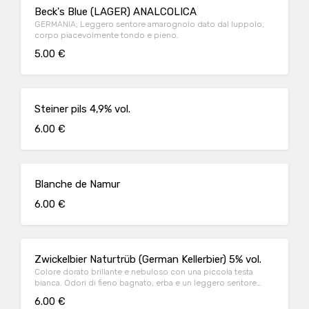
Beck's Blue (LAGER) ANALCOLICA
GERMANIA; Leggero sentore amarognolo dato dal luppolo,
corpo piacevolmente tondo e pieno.
5.00 €
Steiner pils 4,9% vol.
6.00 €
Blanche de Namur
6.00 €
Zwickelbier Naturtrüb (German Kellerbier) 5% vol.
Colore dorato brillante e nebuloso con una piccola testa
bianca. Odori di fieno bagnato, erba e un leggero sentore
fruttato tra la vecchia pasta di pane e la paglia.
6.00 €