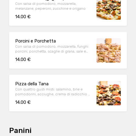
Con salsa di pomodoro, mozzarella,
melanzane, peperoni, zucchine e origano
14.00 €
Porcini e Porchetta
Con salsa di pomodoro, mozzarella, funghi
porcini, porchetta, scaglie di grana, sale e
pepe e origano
14.00 €
Pizza della Tana
Con quattro gusti misti: salamino, brie e
pomodorini, acciughe, crema di radicchio e
gorgonzola dolce
14.00 €
Panini