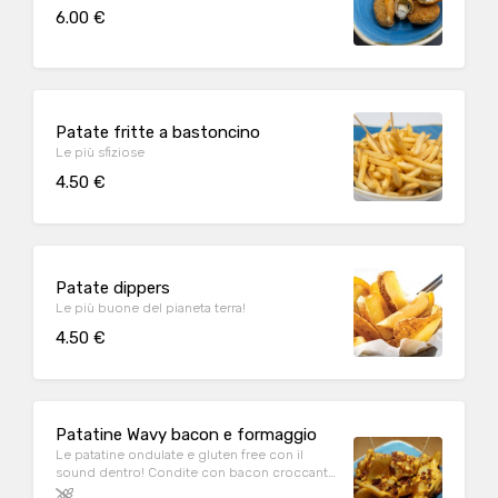
6.00 €
Patate fritte a bastoncino
Le più sfiziose
4.50 €
Patate dippers
Le più buone del pianeta terra!
4.50 €
Patatine Wavy bacon e formaggio
Le patatine ondulate e gluten free con il
sound dentro! Condite con bacon croccante
e salsa al formaggio.