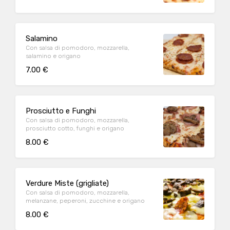
Salamino
Con salsa di pomodoro, mozzarella,
salamino e origano
7.00 €
Prosciutto e Funghi
Con salsa di pomodoro, mozzarella,
prosciutto cotto, funghi e origano
8.00 €
Verdure Miste (grigliate)
Con salsa di pomodoro, mozzarella,
melanzane, peperoni, zucchine e origano
8.00 €