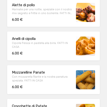
Alette di pollo
Marinate per una notte, speziate con il nostro
mix segreto e fritte in olio bollente. FATTI IN
CASA
6.00 €
Anelli di cipolla
Cipolla fresca in pastella alla birra. FATTI IN
CASA
6.00 €
Mozzarelline Panate
Con mozzarella filante e la nostra panatura
speziata. FATTI IN CASA
6.00 €
Crocchette di Patate