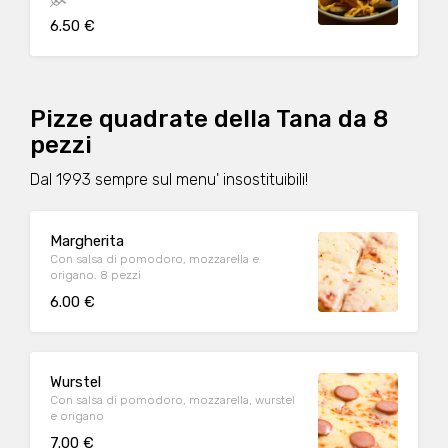
6.50 €
Pizze quadrate della Tana da 8
pezzi
Dal 1993 sempre sul menu' insostituibili!
Margherita
Con salsa di pomodoro, mozzarella e
origano. 8 pezzi
6.00 €
Wurstel
Con salsa di pomodoro, mozzarella, wurstel
e origano
7.00 €