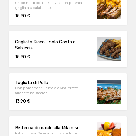
Un pieno di costine servita con polenta
grigliata e patate fritte.
15.90 €
Grigliata Ricca - solo Costa e
Salsiccia
15.90 €
Tagliata di Pollo
Con pomodorini, rucola e vinaigrette
all’aceto balsamico
13.90 €
Bistecca di maiale alla Milanese
Fatta in casa. Servita con patate fritte