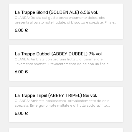
La Trappe Blond (GOLDEN ALE) 6,5% vol.
OLANDA: Dorata dal gusto prevalentemente dolce, che
presenta al palato note fruttate, di biscotto e speziate. Finale
secco e lievemente amaro.
6.00 €
La Trappe Dubbel (ABBEY DUBBEL) 7% vol.
OLANDA: Ambrata con profumi fruttati, di caramello e
lievemente speziati. Prevalentemente dolce con un finale
lievemente amaro.
6.00 €
La Trappe Tripel (ABBEY TRIPEL) 8% vol.
OLANDA: Ambrata opalescente, prevalentemente dolce e
speziata. Emergono note maltate e di frutta sotto spirito.
Finale secco, leggermente amaro ed erbaceo.
6.00 €