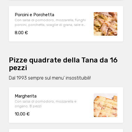
Porcini e Porchetta
Con salsa di pomodoro, mozzarella, funghi
porcini, porchetta, scaglie di grana, sale e
pepe e origano
8.00 €
Pizze quadrate della Tana da 16
pezzi
Dal 1993 sempre sul menu' insostituibili!
Margherita
Con salsa di pomodoro, mozzarella e
origano. 8 pezzi
10.00 €