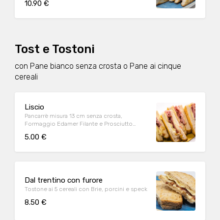
10.90 €
ai ferri, ricotta affumicata
Tost e Tostoni
con Pane bianco senza crosta o Pane ai cinque
cereali
Liscio
Pancarrè misura 13 cm senza crosta,
Formaggio Edamer Filante e Prosciutto
Cotto senza polifosfati
5.00 €
Dal trentino con furore
Tostone ai 5 cereali con Brie, porcini e speck
8.50 €