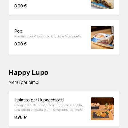
8.00 €
Pop
Piadina con Prosciutto Crudo e Mozzarella
8.00 €
Happy Lupo
Menù per bimbi
Il piatto per i lupacchiotti
Composto da prodotto principale a scelta,
una bibita a scelta e una simpatica sorpresa!
8.90 €