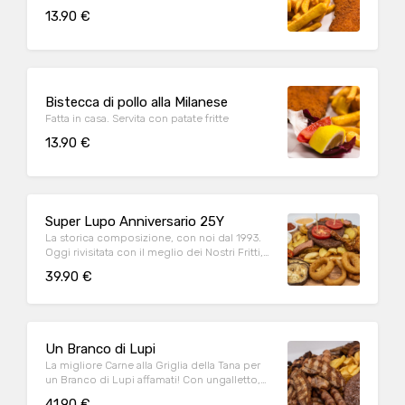
13.90 €
Bistecca di pollo alla Milanese
Fatta in casa. Servita con patate fritte
13.90 €
Super Lupo Anniversario 25Y
La storica composizione, con noi dal 1993.
Oggi rivisitata con il meglio dei Nostri Fritti,
Wurstelone, Hamburger di puro Manzo 220,
39.90 €
verdure grigliate, patate fritte e le golose
Salse della Tana
Un Branco di Lupi
La migliore Carne alla Griglia della Tana per
un Branco di Lupi affamati! Con ungalletto,
costicine, salamelle, pancetta marinata e
41.90 €