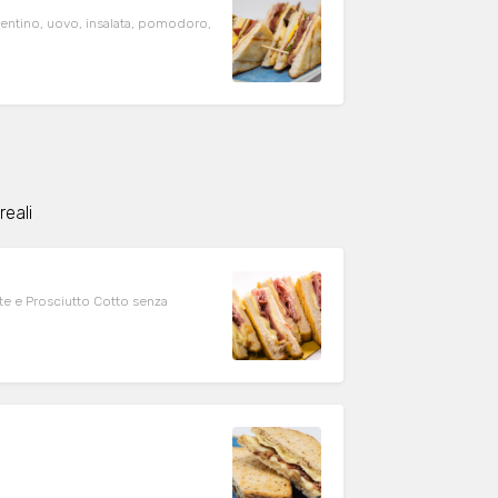
rentino, uovo, insalata, pomodoro,
eali
te e Prosciutto Cotto senza