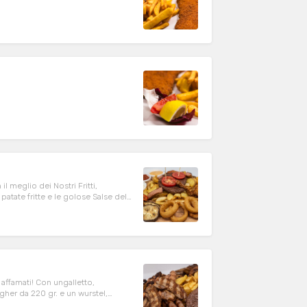
l meglio dei Nostri Fritti,
atate fritte e le golose Salse della
 affamati! Con ungalletto,
gher da 220 gr. e un wurstel,