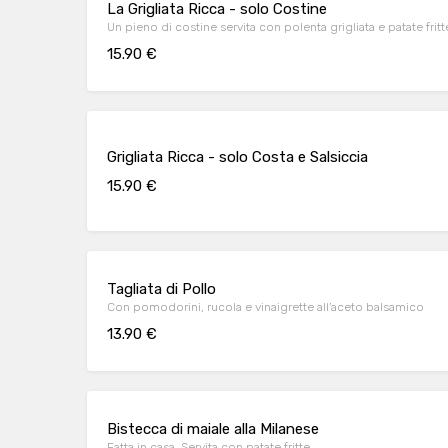
La Grigliata Ricca - solo Costine
Un pieno di costine servita con polenta grigliata e patate fritt
15.90 €
Grigliata Ricca - solo Costa e Salsiccia
15.90 €
Tagliata di Pollo
Con pomodorini, rucola e vinaigrette all’aceto balsamico
13.90 €
Bistecca di maiale alla Milanese
Fatta in casa. Servita con patate fritte