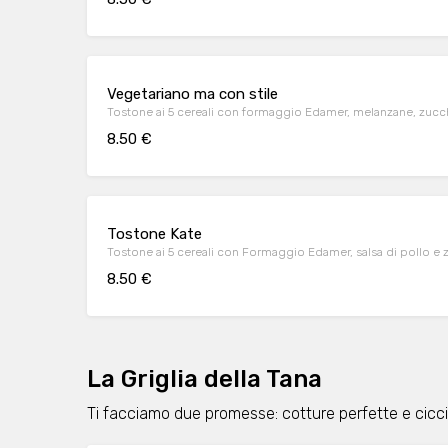
Vegetariano ma con stile
Tostone ai 5 cereali con formaggio Edamer, melanzane, zucch
8.50 €
Tostone Kate
Tostone ai 5 cereali con Formaggio Edamer, salsa di pollo e z
8.50 €
La Griglia della Tana
Ti facciamo due promesse: cotture perfette e cicc