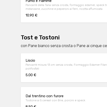
Fumo e Fiamme
Pancarrè della Tana senza crosta, formaggio edamer, speck t
melanzane, zucchine e peperoni ai ferri, ricotta affumicata
10.90 €
Tost e Tostoni
con Pane bianco senza crosta o Pane ai cinque cer
Liscio
Pancarrè misura 13 cm senza crosta, Formaggio Edamer Filan
polifosfati
5.00 €
Dal trentino con furore
Tostone ai 5 cereali con Brie, porcini e speck
8.50 €