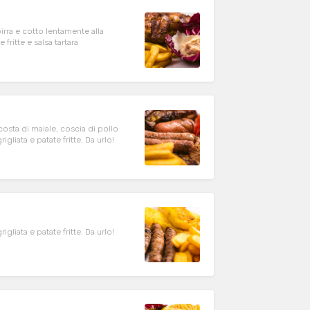
irra e cotto lentamente alla
ritte e salsa tartara
osta di maiale, coscia di pollo
gliata e patate fritte. Da urlo!
igliata e patate fritte. Da urlo!