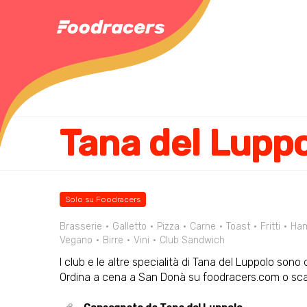
Tana del Lupp
Solo su Foodracers
Brasserie
Galletto
Pizza
Carne
Toast
Fritti
Ham
Vegano
Birre
Vini
Club Sandwich
I club e le altre specialità di Tana del Luppolo sono d
Ordina a cena a San Donà su foodracers.com o scar