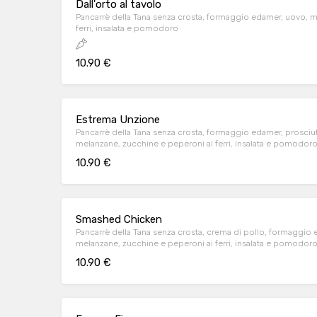
Dall'orto al tavolo
Pancarrè della Tana senza crosta, formaggio edamer, uovo, m
ferri, insalata e pomodoro
10.90 €
Estrema Unzione
Pancarrè della Tana senza crosta, formaggio edamer, prosciu
melanzane, zucchine e peperoni ai ferri, insalata e pomodor
10.90 €
Smashed Chicken
Pancarrè della Tana senza crosta, crema di pollo, formaggio 
melanzane, zucchine e peperoni ai ferri, insalata e pomodor
10.90 €