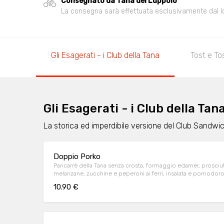
Consegnato da Tana del Luppolo
La consegna sarà effettuata esclusivamente dal loca
Gli Esagerati - i Club della Tana
Tost e To
Gli Esagerati - i Club della Tan
La storica ed imperdibile versione del Club Sandwic
Doppio Porko
Pancarrè della Tana senza crosta, formaggio edamer, prosciut
melanzane, zucchine e peperoni ai ferri, insalata e pomodor
10.90 €