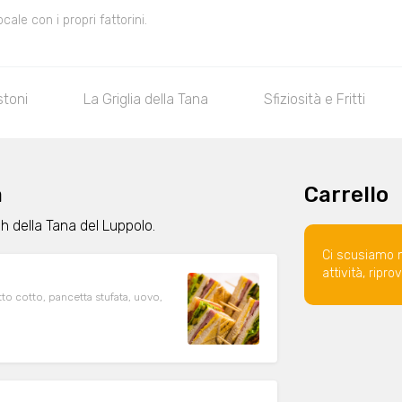
le con i propri fattorini.
stoni
La Griglia della Tana
Sfiziosità e Fritti
a
Carrello
h della Tana del Luppolo.
Ci scusiamo 
attività, ripr
to cotto, pancetta stufata, uovo,
o