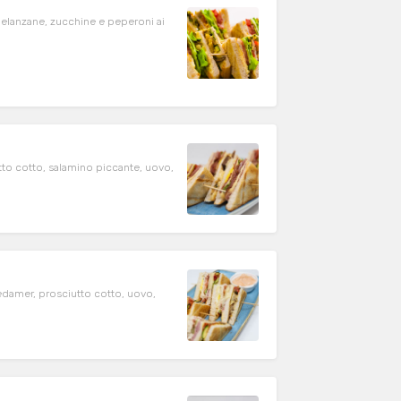
elanzane, zucchine e peperoni ai
tto cotto, salamino piccante, uovo,
o
edamer, prosciutto cotto, uovo,
o