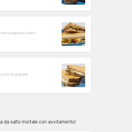
ine e peperoni a ferri
ucchine grigliate
ia da salto mortale con avvitamento!