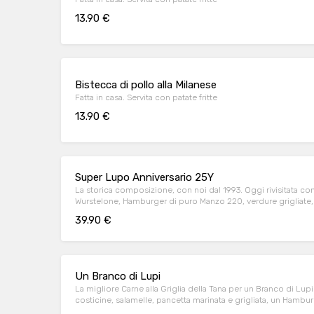
13.90 €
Bistecca di pollo alla Milanese
Fatta in casa. Servita con patate fritte
13.90 €
Super Lupo Anniversario 25Y
La storica composizione, con noi dal 1993. Oggi rivisitata con i
Wurstelone, Hamburger di puro Manzo 220, verdure grigliate, p
Tana
39.90 €
Un Branco di Lupi
La migliore Carne alla Griglia della Tana per un Branco di Lupi
costicine, salamelle, pancetta marinata e grigliata, un Hambur
rucola e grana, polenta e una cascata di patatine dippers