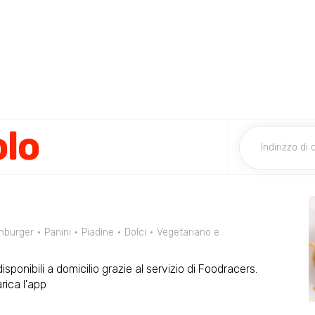
olo
burger
Panini
Piadine
Dolci
Vegetariano e
isponibili a domicilio grazie al servizio di Foodracers.
ica l'app