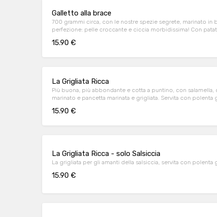
Galletto alla brace
700 grammi circa, con le nostre spezie segrete, marinato in b
perfezione: pelle croccante e ciccia morbidissima! Con patate f
15.90 €
La Grigliata Ricca
Più buona, più abbondante e cotta a puntino, con salamella, c
marinato e pancetta marinata e grigliata. Servita con polenta gri
15.90 €
La Grigliata Ricca - solo Salsiccia
La grigliata per gli amanti della salsiccia, servita con polenta gr
15.90 €