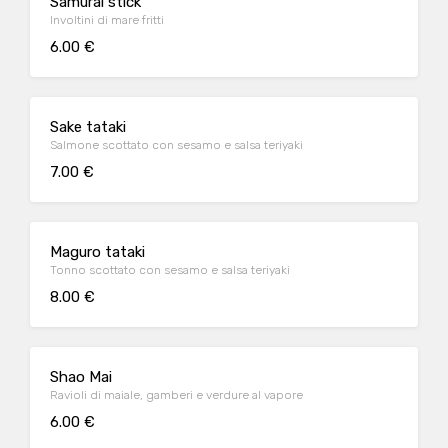
Samurai stick
Involtini di mare fritti
6.00 €
Sake tataki
Salmone scottato con sesamo e salsa teriyaki
7.00 €
Maguro tataki
Tonno scottato con sesamo e salsa teriyaki
8.00 €
Shao Mai
Ravioli di maiale, gamberi e verdure al vapore
6.00 €