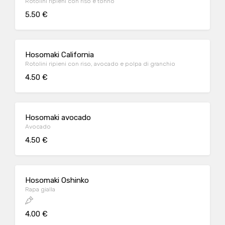
Rotolini ripieni con riso e tonno
5.50 €
Hosomaki California
Rotolini ripieni con riso, avocado e polpa di granchio
4.50 €
Hosomaki avocado
Avocado
4.50 €
Hosomaki Oshinko
Rapa gialla
4.00 €