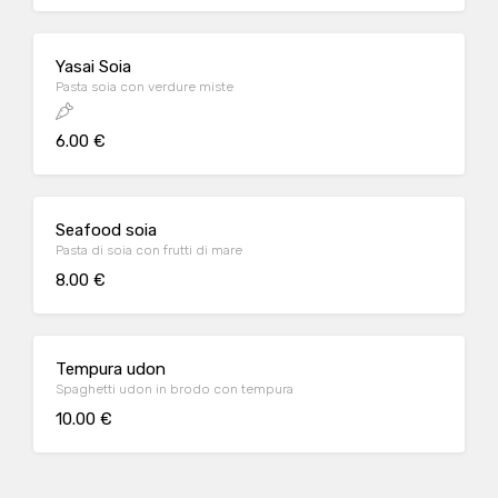
Yasai Soia
Pasta soia con verdure miste
6.00 €
Seafood soia
Pasta di soia con frutti di mare
8.00 €
Tempura udon
Spaghetti udon in brodo con tempura
10.00 €