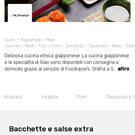
Sushi + Teppanyaki
Main
courses
Meat
Fish
Fries
Desserts
Japanese
Beer
Sush
Deliziosa cucina etnica giapponese. La cucina giapponese
e le specialità di Xiao sono disponibili con consegna a
domicilio grazie al servizio di Foodracers. Ordina a S
...
altro
Antipasti
Insalate
Primi
Carpaccio e t
Bacchette e salse extra