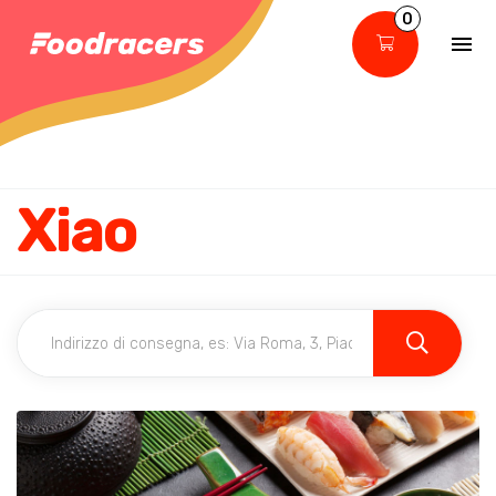
0
Xiao