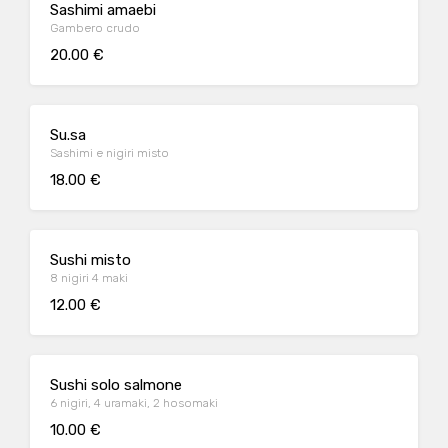
Sashimi amaebi
Gambero crudo
20.00 €
Su.sa
Sashimi e nigiri misto
18.00 €
Sushi misto
8 nigiri 4 maki
12.00 €
Sushi solo salmone
6 nigiri, 4 uramaki, 2 hosomaki
10.00 €