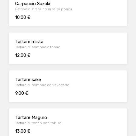
Carpaccio Suzuki
Fettine di branzino in salsa ponzu
10.00 €
Tartare mista
Tartare di salmone e tonno
12.00 €
Tartare sake
Tartare di salmone con avocado
9.00 €
Tartare Maguro
Tartare di tonno con tobiko
13.00 €