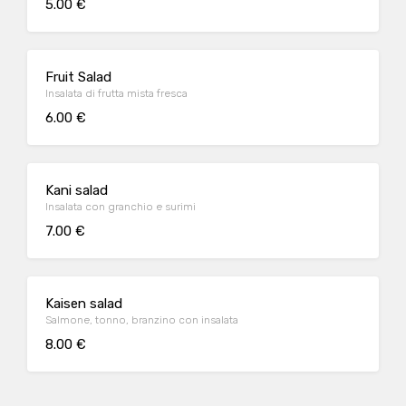
5.00 €
Fruit Salad
Insalata di frutta mista fresca
6.00 €
Kani salad
Insalata con granchio e surimi
7.00 €
Kaisen salad
Salmone, tonno, branzino con insalata
8.00 €