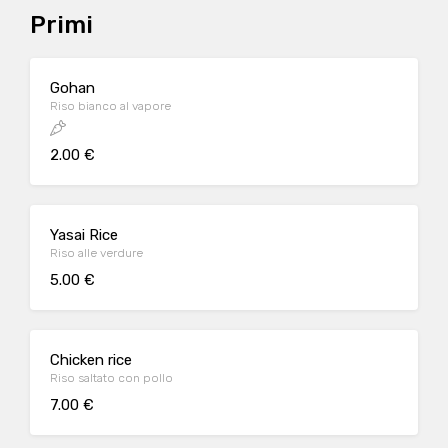
Primi
Gohan
Riso bianco al vapore
2.00 €
Yasai Rice
Riso alle verdure
5.00 €
Chicken rice
Riso saltato con pollo
7.00 €