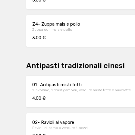
5.00 €
Z4- Zuppa mais e pollo
Zuppa con mais e pollo
3.00 €
Antipasti tradizionali cinesi
01- Antipasti misti fritti
1 involtino, 1 toast gamberi, verdure miste fritte e nuvolette
4.00 €
02- Ravioli al vapore
Ravioli di carne e verdure 4 pezzi