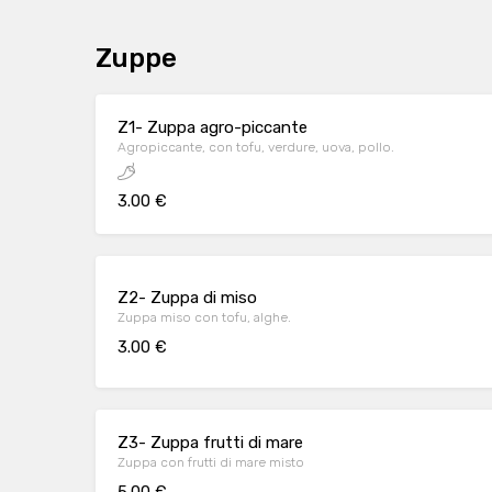
Zuppe
Z1- Zuppa agro-piccante
Agropiccante, con tofu, verdure, uova, pollo.
3.00 €
Z2- Zuppa di miso
Zuppa miso con tofu, alghe.
3.00 €
Z3- Zuppa frutti di mare
Zuppa con frutti di mare misto