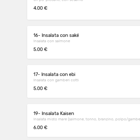
4.00 €
16- Insalata con saké
Insalata con salmone
5.00 €
17- Insalata con ebi
Insalata con gamberi cotti
5.00 €
19- Insalata Kaisen
Insalata misto mare (salmone, tonno, branzino, polpo/gambe
6.00 €