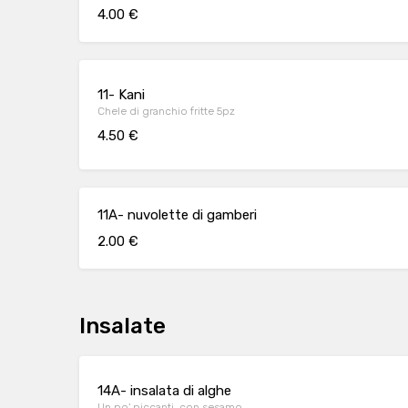
4.00 €
11- Kani
Chele di granchio fritte 5pz
4.50 €
11A- nuvolette di gamberi
2.00 €
Insalate
14A- insalata di alghe
Un po' piccanti, con sesamo