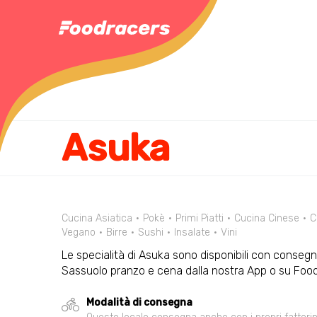
Asuka
Cucina Asiatica
Pokè
Primi Piatti
Cucina Cinese
C
Vegano
Birre
Sushi
Insalate
Vini
Le specialità di Asuka sono disponibili con consegna
Sassuolo pranzo e cena dalla nostra App o su Foo
Modalità di consegna