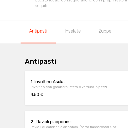
Questo locale consegna anche con i propri fattorini,
seguito.
Antipasti
Insalate
Zuppe
Antipasti
1-Involtino Asuka
INvoltino con gambero intero e verdure, 3 pezzi
4.50 €
2- Ravioli giapponesi
Ravioli di gamberi giapponesi (pasta trasparente) 4 pz