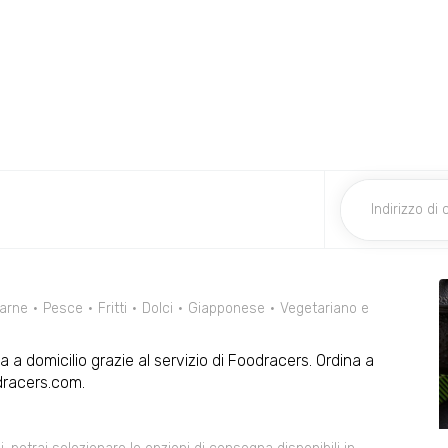
arne
Pesce
Fritti
Dolci
Giapponese
Vegetariano e
 a domicilio grazie al servizio di Foodracers. Ordina a
dracers.com.