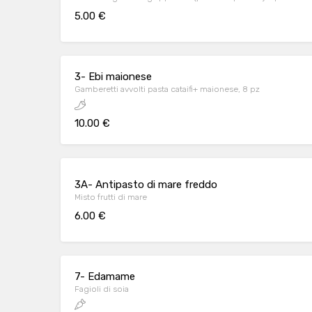
5.00 €
3- Ebi maionese
Gamberetti avvolti pasta cataifi+ maionese, 8 pz
10.00 €
3A- Antipasto di mare freddo
Misto frutti di mare
6.00 €
7- Edamame
Fagioli di soia