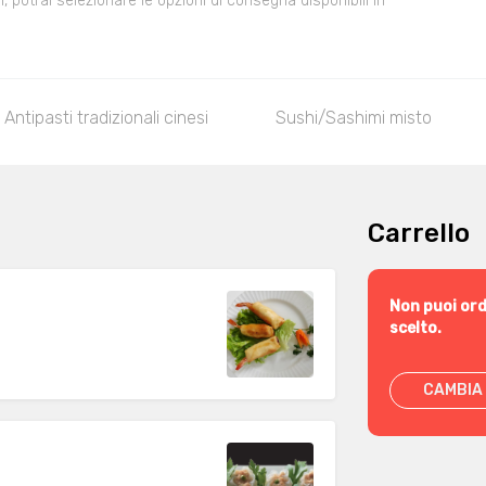
 potrai selezionare le opzioni di consegna disponibili in
Antipasti tradizionali cinesi
Sushi/Sashimi misto
Carrello
Non puoi ord
scelto.
CAMBIA 