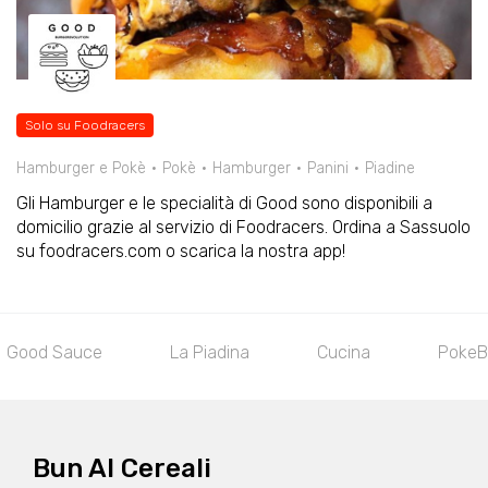
Solo su Foodracers
Hamburger e Pokè
Pokè
Hamburger
Panini
Piadine
Gli Hamburger e le specialità di Good sono disponibili a
domicilio grazie al servizio di Foodracers. Ordina a Sassuolo
su foodracers.com o scarica la nostra app!
Good Sauce
La Piadina
Cucina
PokeB
Bun AI Cereali