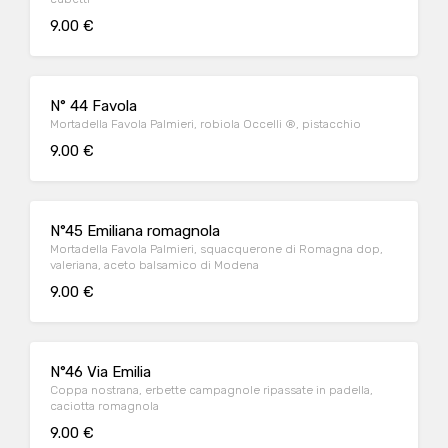
9.00 €
N° 44 Favola
Mortadella Favola Palmieri, robiola Occelli ®, pistacchio
9.00 €
N°45 Emiliana romagnola
Mortadella Favola Palmieri, squacquerone di Romagna dop,
valeriana, aceto balsamico di Modena
9.00 €
N°46 Via Emilia
Coppa nostrana, erbette campagnole ripassate in padella,
caciotta romagnola
9.00 €