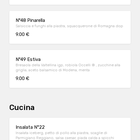
N°48 Pinarella
Salsiccia e funghi alla piastra, squacquerone di Romagna dop
9.00 €
N°49 Estiva
Bresaola della Valtellina igp, robiola Occelli ® , zucchine alla
griglia, aceto balsamico di Modena, menta
9.00 €
Cucina
Insalata N°22
Insalata iceberg, petto di pollo alla piastra, scaglie di
Parmigiano Reggiano, salsa caesar, piada calda a spicchi