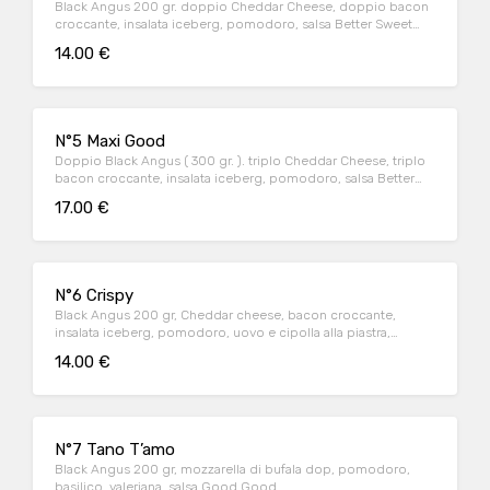
Black Angus 200 gr. doppio Cheddar Cheese, doppio bacon
croccante, insalata iceberg, pomodoro, salsa Better Sweet
Good
14.00 €
N°5 Maxi Good
Doppio Black Angus ( 300 gr. ). triplo Cheddar Cheese, triplo
bacon croccante, insalata iceberg, pomodoro, salsa Better
Sweet Good
17.00 €
N°6 Crispy
Black Angus 200 gr, Cheddar cheese, bacon croccante,
insalata iceberg, pomodoro, uovo e cipolla alla piastra,
maionese, ketchup
14.00 €
N°7 Tano T’amo
Black Angus 200 gr, mozzarella di bufala dop, pomodoro,
basilico, valeriana, salsa Good Good