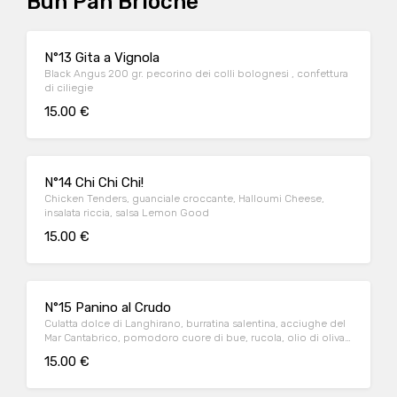
Bun Pan Brioche
N°13 Gita a Vignola
Black Angus 200 gr. pecorino dei colli bolognesi , confettura
di ciliegie
15.00 €
N°14 Chi Chi Chi!
Chicken Tenders, guanciale croccante, Halloumi Cheese,
insalata riccia, salsa Lemon Good
15.00 €
N°15 Panino al Crudo
Culatta dolce di Langhirano, burratina salentina, acciughe del
Mar Cantabrico, pomodoro cuore di bue, rucola, olio di oliva
extravergine
15.00 €