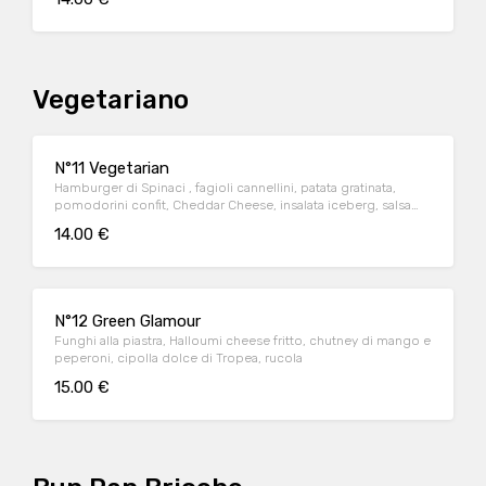
Vegetariano
N°11 Vegetarian
Hamburger di Spinaci , fagioli cannellini, patata gratinata,
pomodorini confit, Cheddar Cheese, insalata iceberg, salsa
Good Good
14.00 €
N°12 Green Glamour
Funghi alla piastra, Halloumi cheese fritto, chutney di mango e
peperoni, cipolla dolce di Tropea, rucola
15.00 €