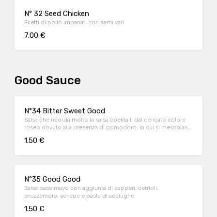
N° 32 Seed Chicken
Filetti di pollo impanati con semi vari
7.00 €
Good Sauce
N°34 Bitter Sweet Good
Salsa che ricorda molto la salsa cocktail, dal delicato colore
roseo dovuto alla presenza di pomodoro, in cui si mescolano
sapori più esotici di spezie.
1.50 €
N°35 Good Good
Salsa base mayo con aggiunta di capperi, cetrioli,
prezzemolo, senape e pasta di acciughe.
1.50 €