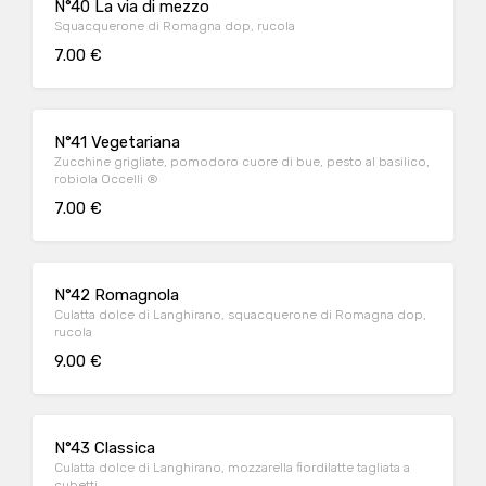
N°40 La via di mezzo
Squacquerone di Romagna dop, rucola
7.00 €
N°41 Vegetariana
Zucchine grigliate, pomodoro cuore di bue, pesto al basilico,
robiola Occelli ®
7.00 €
N°42 Romagnola
Culatta dolce di Langhirano, squacquerone di Romagna dop,
rucola
9.00 €
N°43 Classica
Culatta dolce di Langhirano, mozzarella fiordilatte tagliata a
cubetti