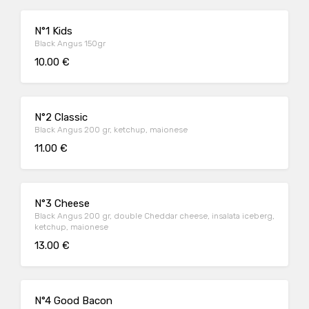
N°1 Kids
Black Angus 150gr
10.00 €
N°2 Classic
Black Angus 200 gr, ketchup, maionese
11.00 €
N°3 Cheese
Black Angus 200 gr, double Cheddar cheese, insalata iceberg,
ketchup, maionese
13.00 €
N°4 Good Bacon