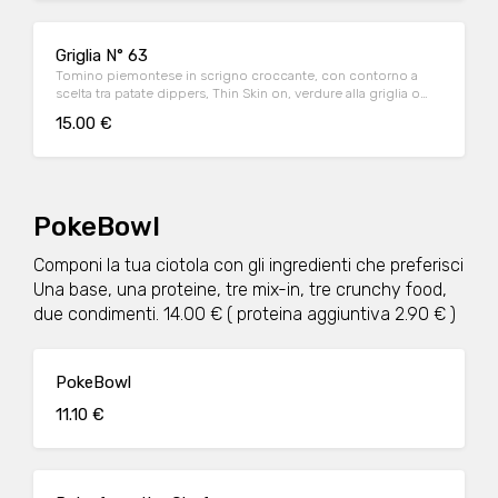
Griglia N° 63
Tomino piemontese in scrigno croccante, con contorno a
scelta tra patate dippers, Thin Skin on, verdure alla griglia o
misticanza
15.00 €
PokeBowl
Componi la tua ciotola con gli ingredienti che preferisci
Una base, una proteine, tre mix-in, tre crunchy food,
due condimenti. 14.00 € ( proteina aggiuntiva 2.90 € )
PokeBowl
11.10 €