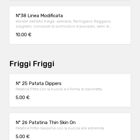
N°38 Linea Modificata
Würstel dell’alto Adige, valeriana, Parmigiano Reggiano
scagliato, concassè di pomodoro e avocado, semi di
papavero
10.00 €
Friggi Friggi
N° 25 Patata Dippers
Patatine fritte con la buccia e a forma di barchetta
5.00 €
N° 26 Patatina Thin Skin On
Patatine fritte classiche con la buccia alle estremita
5.00 €