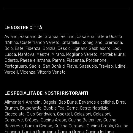
LE NOSTRE CITTÀ
Aviano
,
Bassano del Grappa
,
Belluno
,
Casale sul Sile e Quarto
d'Altino
,
Castelfranco Veneto
,
Cittadella
,
Conegliano
,
Cremona
,
Dolo
,
Este
,
Fidenza
,
Gorizia
,
Jesolo
,
Lignano Sabbiadoro
,
Lodi
,
Lucca
,
Mantova
,
Mestre
,
Mirano
,
Mogliano Veneto
,
Montebelluna
,
Oderzo
,
Paese e Istrana
,
Parma
,
Piacenza
,
Pordenone
,
Portogruaro
,
Sacile
,
San Donà di Piave
,
Sassuolo
,
Treviso
,
Udine
,
Vercelli
,
Vicenza
,
Vittorio Veneto
LE SPECIALITÀ DEI NOSTRI RISTORANTI
Alimentari
,
Arancini
,
Bagels
,
Bao Buns
,
Bevande alcoliche
,
Birre
,
Brunch
,
Bruschette
,
Bubble Tea
,
Carne
,
Ceste Natalizie
,
Cioccolato
,
Club Sandwich
,
Cocktail
,
Colazioni
,
Colazioni
,
Conserve
,
Crêpes
,
Cucina Araba
,
Cucina Balcanica
,
Cucina
Bavarese
,
Cucina Cinese
,
Cucina Coreana
,
Cucina Creola
,
Cucina
Filippina
,
Cucina Georgiana
,
Cucina Greca
,
Cucina Indiana
,