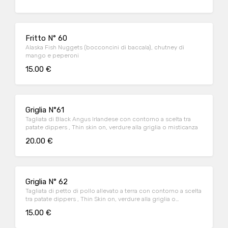
Fritto N° 60
Alaska Fish Nuggets (bocconcini di baccala), chutney di
mango e peperoni
15.00 €
Griglia N°61
Tagliata di Black Angus Irlandese con contorno a scelta tra
patate dippers , Thin skin on, verdure alla griglia o misticanza
20.00 €
Griglia N° 62
Tagliata di petto di pollo allevato a terra con contorno a scelta
tra patate dippers , Thin Skin on, verdure alla griglia o
misticanza
15.00 €