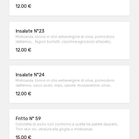
12.00 €
Insalate N°23
Misticanza, tonno in olio extravergine di oliva, pomodoro
datterino, , fagioli borlotti, cipolline agrodolci all’aceto
balsamico, piada calda a spicchi
12.00 €
Insalate N°24
Misticanza, tonno in olio extravergine di oliva, pomodoro
datterino, uovo sodo, mais, carote, mozzarelline, olive
taggiasche, piada calda a spicchi
12.00 €
Fritto N° 59
Cotoletta di pollo con contorno a scelta tra patate dippers ,
Thin skin on, verdure alla griglia o misticanza
15.00 €