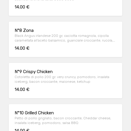
14.00 €
N°8 Zona
Black Angus irlandese 200 gr, caciotta romagnola, cipolla
caramellata all’aceto balsamico, guanciale croccante, rucola,
senape al miele
14.00 €
N°9 Crispy Chicken
Cotoletta di pollo 200 gr. very cruncy, pomodoro, insalata
iceberg, bacon croccante, maionese, ketchup
14.00 €
N°10 Grilled Chicken
Petto di pollo grigliato, bacon croccante, Cheddar cheese,
insalata iceberg, pomodoro, salsa BBQ
14.00 €