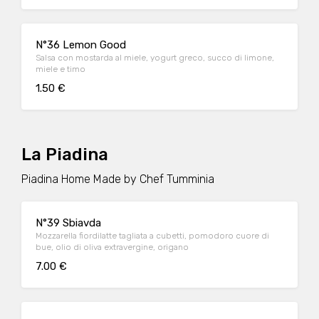
N°36 Lemon Good
Salsa con mostarda al miele, yogurt greco, succo di limone,
miele e timo
1.50 €
La Piadina
Piadina Home Made by Chef Tumminia
N°39 Sbiavda
Mozzarella fiordilatte tagliata a cubetti, pomodoro cuore di
bue, olio di oliva extravergine, origano
7.00 €