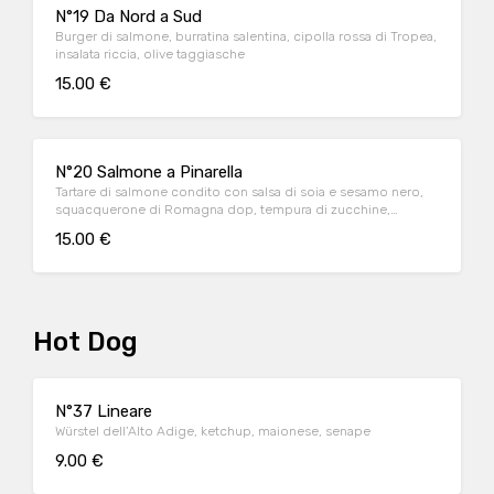
N°19 Da Nord a Sud
Burger di salmone, burratina salentina, cipolla rossa di Tropea,
insalata riccia, olive taggiasche
15.00 €
N°20 Salmone a Pinarella
Tartare di salmone condito con salsa di soia e sesamo nero,
squacquerone di Romagna dop, tempura di zucchine,
misticanza
15.00 €
Hot Dog
N°37 Lineare
Würstel dell’Alto Adige, ketchup, maionese, senape
9.00 €