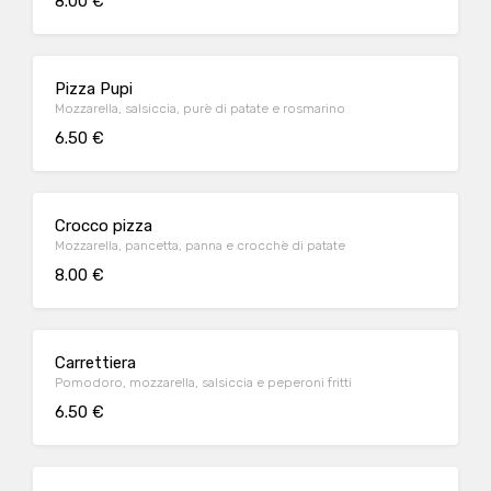
8.00 €
Pizza Pupi
Mozzarella, salsiccia, purè di patate e rosmarino
6.50 €
Crocco pizza
Mozzarella, pancetta, panna e crocchè di patate
8.00 €
Carrettiera
Pomodoro, mozzarella, salsiccia e peperoni fritti
6.50 €