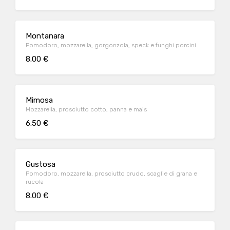
Montanara
Pomodoro, mozzarella, gorgonzola, speck e funghi porcini
8.00 €
Mimosa
Mozzarella, prosciutto cotto, panna e mais
6.50 €
Gustosa
Pomodoro, mozzarella, prosciutto crudo, scaglie di grana e
rucola
8.00 €