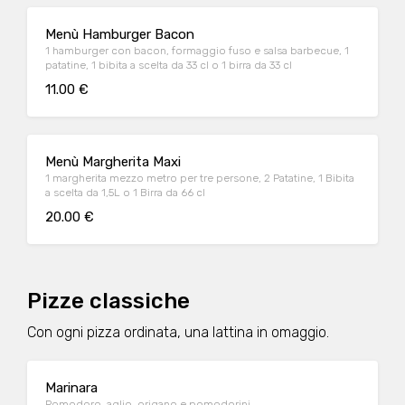
Menù Hamburger Bacon
1 hamburger con bacon, formaggio fuso e salsa barbecue, 1
patatine, 1 bibita a scelta da 33 cl o 1 birra da 33 cl
11.00 €
Menù Margherita Maxi
1 margherita mezzo metro per tre persone, 2 Patatine, 1 Bibita
a scelta da 1,5L o 1 Birra da 66 cl
20.00 €
Pizze classiche
Con ogni pizza ordinata, una lattina in omaggio.
Marinara
Pomodoro, aglio, origano e pomodorini