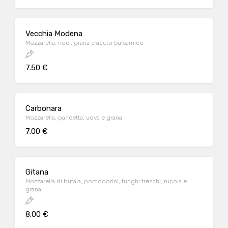
Vecchia Modena
Mozzarella, noci, grana e aceto balsamico
7.50 €
Carbonara
Mozzarella, pancetta, uova e grana
7.00 €
Gitana
Mozzarella di bufala, pomodorini, funghi freschi, rucola e
grana
8.00 €