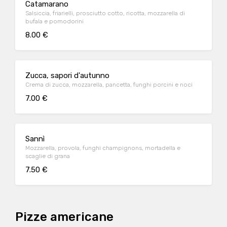
Catamarano
Salsiccia, friarielli, prosciutto cotto, ricotta, mozzarella di
bufala e pomodorini
8.00 €
Zucca, sapori d'autunno
Crema di zucca, mozzarella, pancetta, funghi porcini e noci
7.00 €
Sannì
Mozzarella, provola, funghi champignons, mortadella e
scaglie di grana
7.50 €
Pizze americane