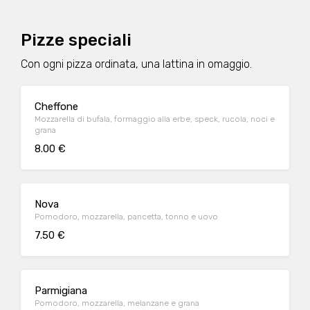
Pizze speciali
Con ogni pizza ordinata, una lattina in omaggio.
Cheffone
Mozzarella di bufala, formaggio alla erbe, speck, rucola, noci e
grana
8.00 €
Nova
Pomodoro, mozzarella, pancetta, tonno e uovo
7.50 €
Parmigiana
Pomodoro, mozzarella, melanzane e grana