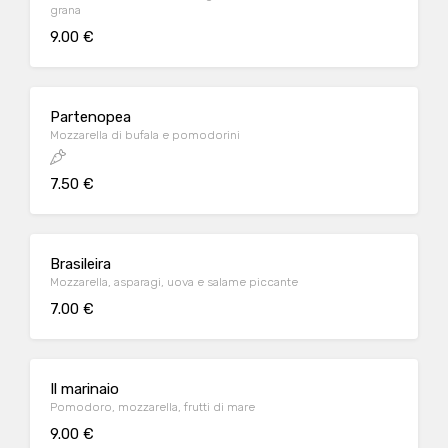
grana
9.00 €
Partenopea
Mozzarella di bufala e pomodorini
7.50 €
Brasileira
Mozzarella, asparagi, uova e salame piccante
7.00 €
Il marinaio
Pomodoro, mozzarella, frutti di mare
9.00 €