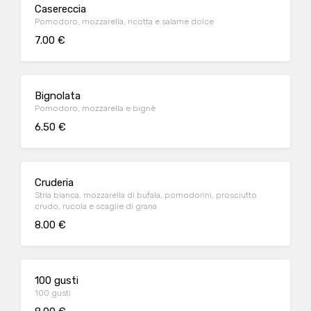
Casereccia
Pomodoro, mozzarella, ricotta e salame dolce
7.00 €
Bignolata
Pomodoro, mozzarella e bignè
6.50 €
Cruderia
Stria bianca, mozzarella di bufala, pomodorini, prosciutto
crudo, rucola e scaglie di grana
8.00 €
100 gusti
100 gusti