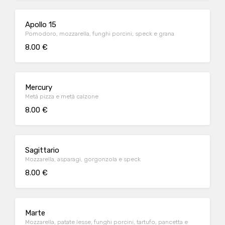
Apollo 15
Pomodoro, mozzarella, funghi porcini, speck e grana
8.00 €
Mercury
Metà pizza e metà calzone
8.00 €
Sagittario
Mozzarella, asparagi, gorgonzola e speck
8.00 €
Marte
Mozzarella, patate lesse, funghi porcini, tartufo, pancetta e