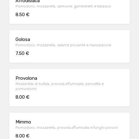
Afrodisiaca
Pomodoro, mozzarella, salmone, gamberetti e tabasco
8.50 €
Golosa
Pomodoro, mozzarella, salame piccante e mascarpone
7.50 €
Provolona
Mozzarella di bufala, provola affumicata, pancetta e
pomodorini
8.00 €
Mimmo
Pomodoro, mozzarella, provola affumicata e funghi porcini
8.00 €