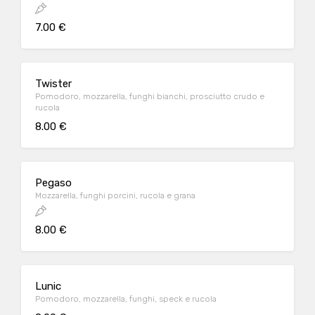
7.00 €
Twister
Pomodoro, mozzarella, funghi bianchi, prosciutto crudo e
rucola
8.00 €
Pegaso
Mozzarella, funghi porcini, rucola e grana
8.00 €
Lunic
Pomodoro, mozzarella, funghi, speck e rucola