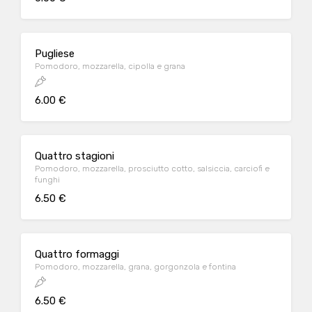
Pugliese
Pomodoro, mozzarella, cipolla e grana
6.00 €
Quattro stagioni
Pomodoro, mozzarella, prosciutto cotto, salsiccia, carciofi e
funghi
6.50 €
Quattro formaggi
Pomodoro, mozzarella, grana, gorgonzola e fontina
6.50 €