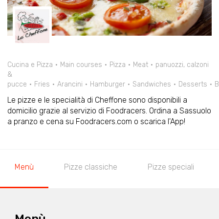
Cucina e Pizza
Main courses
Pizza
Meat
panuozzi, calzoni
&
pucce
Fries
Arancini
Hamburger
Sandwiches
Desserts
B
Le pizze e le specialità di Cheffone sono disponibili a
domicilio grazie al servizio di Foodracers. Ordina a Sassuolo
a pranzo e cena su Foodracers.com o scarica l'App!
Menù
Pizze classiche
Pizze speciali