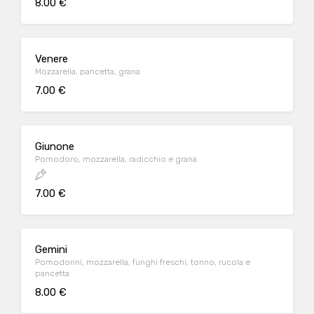
8.00 €
Venere
Mozzarella, pancetta, grana
7.00 €
Giunone
Pomodoro, mozzarella, radicchio e grana
7.00 €
Gemini
Pomodorini, mozzarella, funghi freschi, tonno, rucola e
pancetta
8.00 €