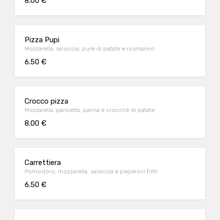
8.00 €
Pizza Pupi
Mozzarella, salsiccia, purè di patate e rosmarino
6.50 €
Crocco pizza
Mozzarella, pancetta, panna e crocchè di patate
8.00 €
Carrettiera
Pomodoro, mozzarella, salsiccia e peperoni fritti
6.50 €