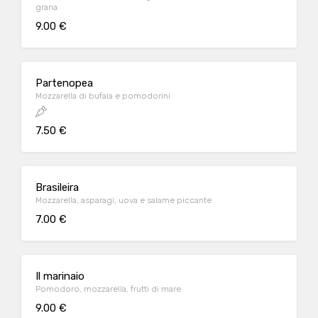
grana
9.00 €
Partenopea
Mozzarella di bufala e pomodorini
7.50 €
Brasileira
Mozzarella, asparagi, uova e salame piccante
7.00 €
Il marinaio
Pomodoro, mozzarella, frutti di mare
9.00 €