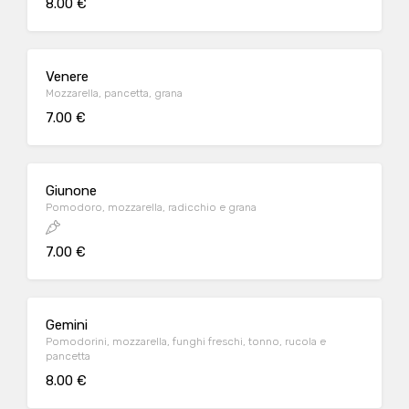
8.00 €
Venere
Mozzarella, pancetta, grana
7.00 €
Giunone
Pomodoro, mozzarella, radicchio e grana
7.00 €
Gemini
Pomodorini, mozzarella, funghi freschi, tonno, rucola e
pancetta
8.00 €