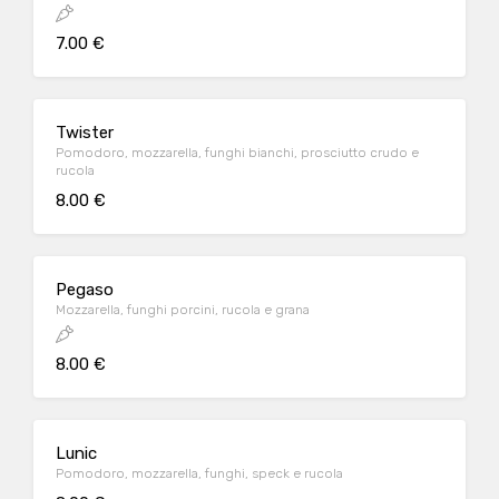
7.00 €
Twister
Pomodoro, mozzarella, funghi bianchi, prosciutto crudo e
rucola
8.00 €
Pegaso
Mozzarella, funghi porcini, rucola e grana
8.00 €
Lunic
Pomodoro, mozzarella, funghi, speck e rucola