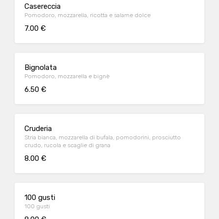
Casereccia
Pomodoro, mozzarella, ricotta e salame dolce
7.00 €
Bignolata
Pomodoro, mozzarella e bignè
6.50 €
Cruderia
Stria bianca, mozzarella di bufala, pomodorini, prosciutto
crudo, rucola e scaglie di grana
8.00 €
100 gusti
100 gusti