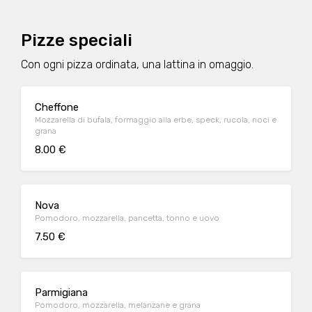
Pizze speciali
Con ogni pizza ordinata, una lattina in omaggio.
Cheffone
Mozzarella di bufala, formaggio alla erbe, speck, rucola, noci e
grana
8.00 €
Nova
Pomodoro, mozzarella, pancetta, tonno e uovo
7.50 €
Parmigiana
Pomodoro, mozzarella, melanzane e grana