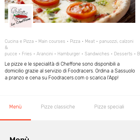
Cucina e Pizza
Main courses
Pizza
Meat
panuozzi, calzoni
&
pucce
Fries
Arancini
Hamburger
Sandwiches
Desserts
B
Le pizze e le specialità di Cheffone sono disponibili a
domicilio grazie al servizio di Foodracers. Ordina a Sassuolo
a pranzo e cena su Foodracers.com o scarica l'App!
Menù
Pizze classiche
Pizze speciali