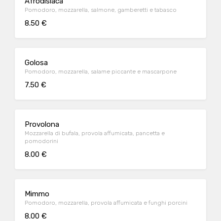
Afrodisiaca
Pomodoro, mozzarella, salmone, gamberetti e tabasco
8.50 €
Golosa
Pomodoro, mozzarella, salame piccante e mascarpone
7.50 €
Provolona
Mozzarella di bufala, provola affumicata, pancetta e
pomodorini
8.00 €
Mimmo
Pomodoro, mozzarella, provola affumicata e funghi porcini
8.00 €