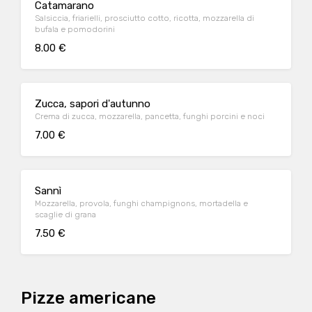
Catamarano
Salsiccia, friarielli, prosciutto cotto, ricotta, mozzarella di
bufala e pomodorini
8.00 €
Zucca, sapori d'autunno
Crema di zucca, mozzarella, pancetta, funghi porcini e noci
7.00 €
Sannì
Mozzarella, provola, funghi champignons, mortadella e
scaglie di grana
7.50 €
Pizze americane