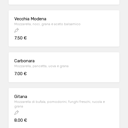
Vecchia Modena
Mozzarella, noci, grana e aceto balsamico
7.50 €
Carbonara
Mozzarella, pancetta, uova e grana
7.00 €
Gitana
Mozzarella di bufala, pomodorini, funghi freschi, rucola e
grana
8.00 €