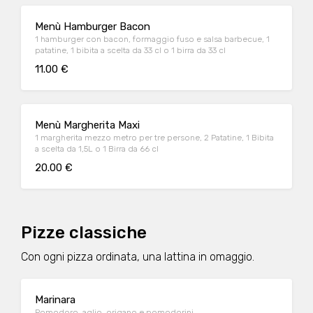
Menù Hamburger Bacon
1 hamburger con bacon, formaggio fuso e salsa barbecue, 1
patatine, 1 bibita a scelta da 33 cl o 1 birra da 33 cl
11.00 €
Menù Margherita Maxi
1 margherita mezzo metro per tre persone, 2 Patatine, 1 Bibita
a scelta da 1,5L o 1 Birra da 66 cl
20.00 €
Pizze classiche
Con ogni pizza ordinata, una lattina in omaggio.
Marinara
Pomodoro, aglio, origano e pomodorini