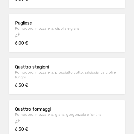
Pugliese
Pomodoro, mozzarella, cipolla e grana
6.00 €
Quattro stagioni
Pomodoro, mozzarella, prosciutto cotto, salsiccia, carciofi e
funghi
6.50 €
Quattro formaggi
Pomodoro, mozzarella, grana, gorgonzola e fontina
6.50 €