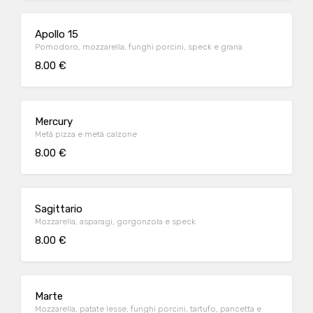
Apollo 15
Pomodoro, mozzarella, funghi porcini, speck e grana
8.00 €
Mercury
Metà pizza e metà calzone
8.00 €
Sagittario
Mozzarella, asparagi, gorgonzola e speck
8.00 €
Marte
Mozzarella, patate lesse, funghi porcini, tartufo, pancetta e