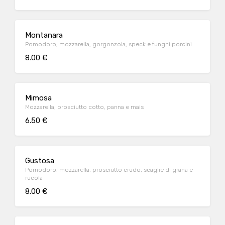
Montanara
Pomodoro, mozzarella, gorgonzola, speck e funghi porcini
8.00 €
Mimosa
Mozzarella, prosciutto cotto, panna e mais
6.50 €
Gustosa
Pomodoro, mozzarella, prosciutto crudo, scaglie di grana e
rucola
8.00 €