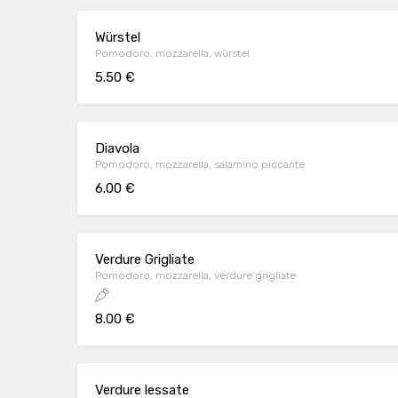
Würstel
Pomodoro, mozzarella, würstel
5.50 €
Diavola
Pomodoro, mozzarella, salamino piccante
6.00 €
Verdure Grigliate
Pomodoro, mozzarella, verdure grigliate
8.00 €
Verdure lessate