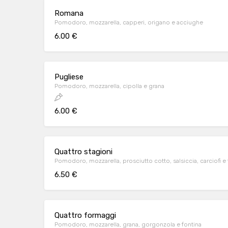
Romana
Pomodoro, mozzarella, capperi, origano e acciughe
6.00 €
Pugliese
Pomodoro, mozzarella, cipolla e grana
6.00 €
Quattro stagioni
Pomodoro, mozzarella, prosciutto cotto, salsiccia, carciofi e
6.50 €
Quattro formaggi
Pomodoro, mozzarella, grana, gorgonzola e fontina