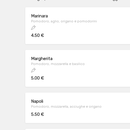
Marinara
Pomodoro, aglio, origano e pomodorini
4.50 €
Margherita
Pomodoro, mozzarella e basilico
5.00 €
Napoli
Pomodoro, mozzarella, acciughe e origano
5.50 €