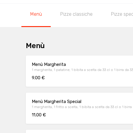
Menù
Pizze classiche
Pizze spec
Menù
Menù Margherita
1 margherita, 1 patatine, 1 bibita a scelta da 33 cl o 1 birra da 33
9.00 €
Menù Margherita Special
1 margherita, 1 fritto a scelta, 1 bibita a scelta da 33 cl o 1 birra
11.00 €