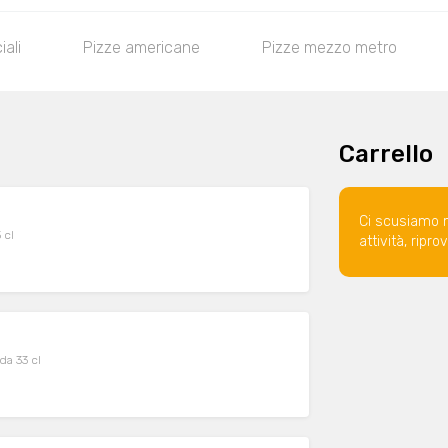
iali
Pizze americane
Pizze mezzo metro
Carrello
Ci scusiamo 
 cl
attività, ripr
 da 33 cl