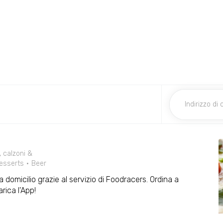
, calzoni &
esserts
Beer
a domicilio grazie al servizio di Foodracers. Ordina a
ica l'App!