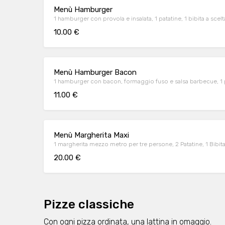
Menù Hamburger
1 hamburger con provola e insalata, 1 patatine, 1 bibita a scelta
10.00 €
Menù Hamburger Bacon
1 hamburger con bacon, formaggio fuso e salsa barbecue, 1 pata
11.00 €
Menù Margherita Maxi
1 margherita mezzo metro per tre persone, 2 Patatine, 1 Bibita a
20.00 €
Pizze classiche
Con ogni pizza ordinata, una lattina in omaggio.