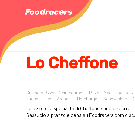
Lo Cheffone
Cucina e Pizza
Main courses
Pizza
Meat
panuozzi
pucce
Fries
Arancini
Hamburger
Sandwiches
D
Le pizze e le specialità di Cheffone sono disponibili 
Sassuolo a pranzo e cena su Foodracers.com o scar