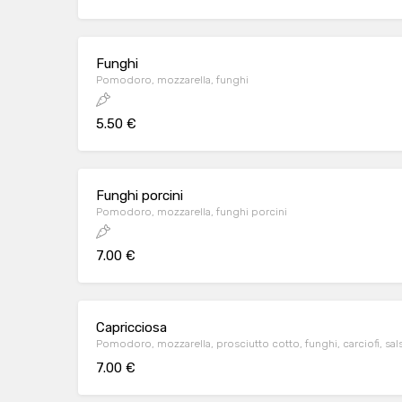
Funghi
Pomodoro, mozzarella, funghi
5.50 €
Funghi porcini
Pomodoro, mozzarella, funghi porcini
7.00 €
Capricciosa
Pomodoro, mozzarella, prosciutto cotto, funghi, carciofi, sals
7.00 €