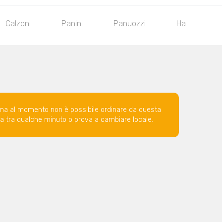
Calzoni
Panini
Panuozzi
Hamburger
ma al momento non è possibile ordinare da questa
ova tra qualche minuto o prova a cambiare locale.