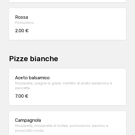
Rossa
Pomodoro
2.00 €
Pizze bianche
Aceto balsamico
Mozzarella, scaglie di grana, ristretto di aceto balsamico e
pancetta
7.00 €
Campagnola
Mozzarella, mozzarella di bufala, pomodorini, basilico e
prosciutto crudo