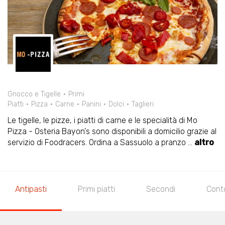
Gnocco e Tigelle
Primi
Piatti
Pizza
Carne
Panini
Dolci
Taglieri
Le tigelle, le pizze, i piatti di carne e le specialità di Mo
Pizza - Osteria Bayon's sono disponibili a domicilio grazie al
servizio di Foodracers. Ordina a Sassuolo a pranzo
...
altro
Antipasti
Primi piatti
Secondi
Cont