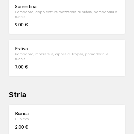
Sorrentina
Pomodoro, dopo cottura mozzarella di bufala, pomodorini e
rucola
9.00 €
Estiva
Pomodoro, mozzarella, cipolla di Tropea, pomodorini e
rucola
7.00 €
Stria
Bianca
Olio evo
2.00 €