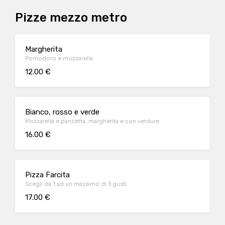
Pizze mezzo metro
Margherita
Pomodoro e mozzarella
12.00 €
Bianco, rosso e verde
Mozzarella e pancetta, margherita e con verdure
16.00 €
Pizza Farcita
Scegli da 1 ad un massimo di 3 gusti
17.00 €