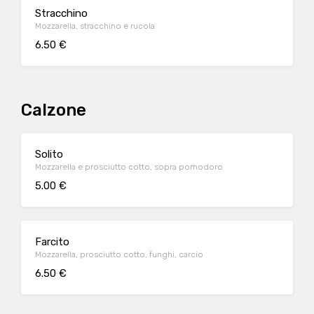
Stracchino
Mozzarella, stracchino e rucola
6.50 €
Calzone
Solito
Mozzarella e prosciutto cotto, sopra pomodoro
5.00 €
Farcito
Mozzarella, prosciutto cotto, funghi, carcio
6.50 €