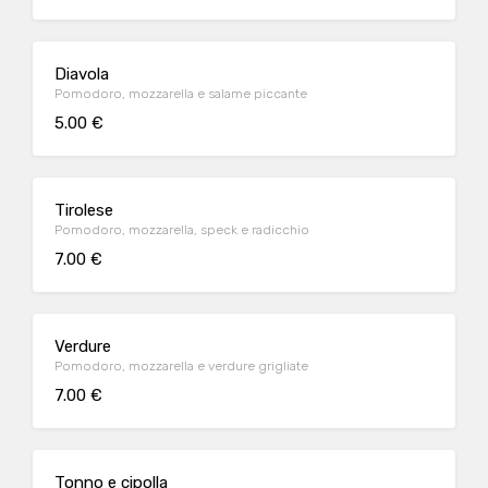
Diavola
Pomodoro, mozzarella e salame piccante
5.00 €
Tirolese
Pomodoro, mozzarella, speck e radicchio
7.00 €
Verdure
Pomodoro, mozzarella e verdure grigliate
7.00 €
Tonno e cipolla