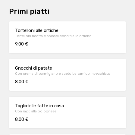
Primi piatti
Tortelloni alle ortiche
Tortelloni ricotta e spinaci conditi alle ortiche
9.00 €
Gnocchi di patate
Con crema di parmigiano e aceto balsamico invecchiato
8.00 €
Tagliatelle fatte in casa
Con ragù alla bolognese
8.00 €