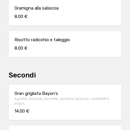
Gramigna alla salsiccia
8.00 €
Risotto radicchio e taleggio
8.00 €
Secondi
Gran grigliata Bayon's
Agnello, braciola, pancetta, spiedino,salsiccia, roastbeef e
angus
14.00 €