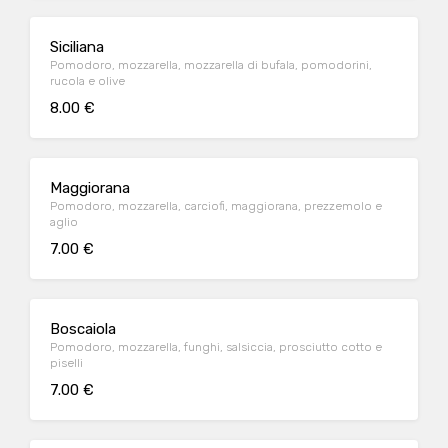
Siciliana
Pomodoro, mozzarella, mozzarella di bufala, pomodorini,
rucola e olive
8.00 €
Maggiorana
Pomodoro, mozzarella, carciofi, maggiorana, prezzemolo e
aglio
7.00 €
Boscaiola
Pomodoro, mozzarella, funghi, salsiccia, prosciutto cotto e
piselli
7.00 €