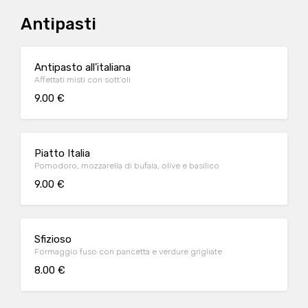
Antipasti
Antipasto all'italiana
Affettati misti con sott'oli
9.00 €
Piatto Italia
Pomodoro, mozzarella di bufala, olive e basilico
9.00 €
Sfizioso
Formaggio fuso con pancetta e verdure grigliate
8.00 €