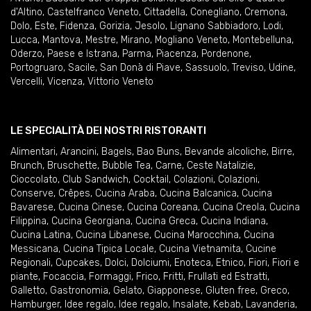
d'Altino
,
Castelfranco Veneto
,
Cittadella
,
Conegliano
,
Cremona
,
Dolo
,
Este
,
Fidenza
,
Gorizia
,
Jesolo
,
Lignano Sabbiadoro
,
Lodi
,
Lucca
,
Mantova
,
Mestre
,
Mirano
,
Mogliano Veneto
,
Montebelluna
,
Oderzo
,
Paese e Istrana
,
Parma
,
Piacenza
,
Pordenone
,
Portogruaro
,
Sacile
,
San Donà di Piave
,
Sassuolo
,
Treviso
,
Udine
,
Vercelli
,
Vicenza
,
Vittorio Veneto
LE SPECIALITÀ DEI NOSTRI RISTORANTI
Alimentari
,
Arancini
,
Bagels
,
Bao Buns
,
Bevande alcoliche
,
Birre
,
Brunch
,
Bruschette
,
Bubble Tea
,
Carne
,
Ceste Natalizie
,
Cioccolato
,
Club Sandwich
,
Cocktail
,
Colazioni
,
Colazioni
,
Conserve
,
Crêpes
,
Cucina Araba
,
Cucina Balcanica
,
Cucina
Bavarese
,
Cucina Cinese
,
Cucina Coreana
,
Cucina Creola
,
Cucina
Filippina
,
Cucina Georgiana
,
Cucina Greca
,
Cucina Indiana
,
Cucina Latina
,
Cucina Libanese
,
Cucina Marocchina
,
Cucina
Messicana
,
Cucina Tipica Locale
,
Cucina Vietnamita
,
Cucine
Regionali
,
Cupcakes
,
Dolci
,
Dolciumi
,
Enoteca
,
Etnico
,
Fiori
,
Fiori e
piante
,
Focaccia
,
Formaggi
,
Frico
,
Fritti
,
Frullati ed Estratti
,
Galletto
,
Gastronomia
,
Gelato
,
Giapponese
,
Gluten free
,
Greco
,
Hamburger
,
Idee regalo
,
Idee regalo
,
Insalate
,
Kebab
,
Lavanderia
,