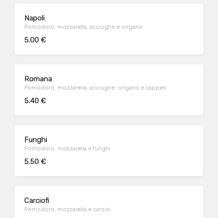
Napoli
Pomodoro, mozzarella, acciughe e origano
5.00 €
Romana
Pomodoro, mozzarella, acciughe, origano e capperi
5.40 €
Funghi
Pomodoro, mozzarella e funghi
5.50 €
Carciofi
Pomodoro, mozzarella e carcio