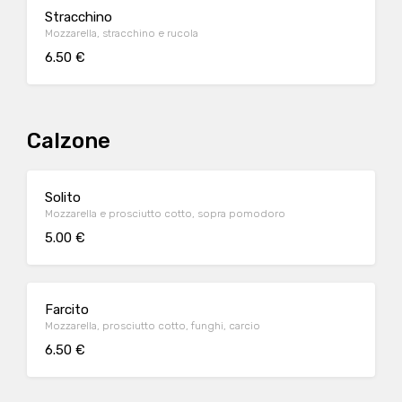
Stracchino
Mozzarella, stracchino e rucola
6.50 €
Calzone
Solito
Mozzarella e prosciutto cotto, sopra pomodoro
5.00 €
Farcito
Mozzarella, prosciutto cotto, funghi, carcio
6.50 €