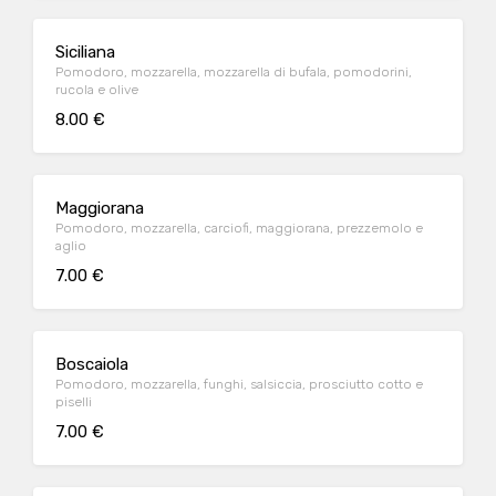
Siciliana
Pomodoro, mozzarella, mozzarella di bufala, pomodorini,
rucola e olive
8.00 €
Maggiorana
Pomodoro, mozzarella, carciofi, maggiorana, prezzemolo e
aglio
7.00 €
Boscaiola
Pomodoro, mozzarella, funghi, salsiccia, prosciutto cotto e
piselli
7.00 €