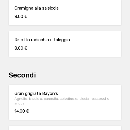
Gramigna alla salsiccia
8.00 €
Risotto radicchio e taleggio
8.00 €
Secondi
Gran grigliata Bayon's
Agnello, braciola, pancetta, spiedino,salsiccia, roastbeef e
angus
14.00 €