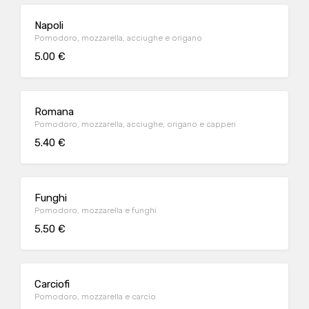
Napoli
Pomodoro, mozzarella, acciughe e origano
5.00 €
Romana
Pomodoro, mozzarella, acciughe, origano e capperi
5.40 €
Funghi
Pomodoro, mozzarella e funghi
5.50 €
Carciofi
Pomodoro, mozzarella e carcio