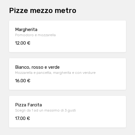
Pizze mezzo metro
Margherita
Pomodoro e mozzarella
12.00 €
Bianco, rosso e verde
Mozzarella e pancetta, margherita e con verdure
16.00 €
Pizza Farcita
Scegli da 1 ad un massimo di 3 gusti
17.00 €