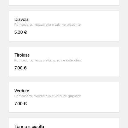
Diavola
Pomodoro, mozzarella e salame piccante
5.00 €
Tirolese
Pomodoro, mozzarella, speck e radicchio
7.00 €
Verdure
Pomodoro, mozzarella e verdure grigliate
7.00 €
Tonno e cipolla