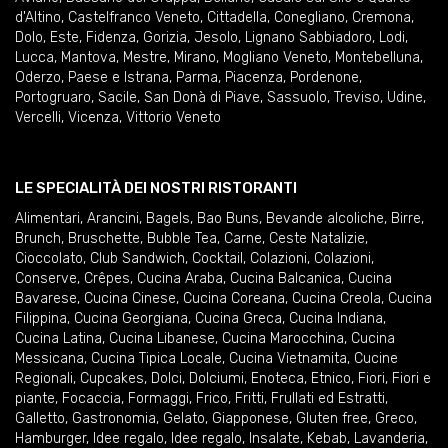
d'Altino
,
Castelfranco Veneto
,
Cittadella
,
Conegliano
,
Cremona
,
Dolo
,
Este
,
Fidenza
,
Gorizia
,
Jesolo
,
Lignano Sabbiadoro
,
Lodi
,
Lucca
,
Mantova
,
Mestre
,
Mirano
,
Mogliano Veneto
,
Montebelluna
,
Oderzo
,
Paese e Istrana
,
Parma
,
Piacenza
,
Pordenone
,
Portogruaro
,
Sacile
,
San Donà di Piave
,
Sassuolo
,
Treviso
,
Udine
,
Vercelli
,
Vicenza
,
Vittorio Veneto
LE SPECIALITÀ DEI NOSTRI RISTORANTI
Alimentari
,
Arancini
,
Bagels
,
Bao Buns
,
Bevande alcoliche
,
Birre
,
Brunch
,
Bruschette
,
Bubble Tea
,
Carne
,
Ceste Natalizie
,
Cioccolato
,
Club Sandwich
,
Cocktail
,
Colazioni
,
Colazioni
,
Conserve
,
Crêpes
,
Cucina Araba
,
Cucina Balcanica
,
Cucina
Bavarese
,
Cucina Cinese
,
Cucina Coreana
,
Cucina Creola
,
Cucina
Filippina
,
Cucina Georgiana
,
Cucina Greca
,
Cucina Indiana
,
Cucina Latina
,
Cucina Libanese
,
Cucina Marocchina
,
Cucina
Messicana
,
Cucina Tipica Locale
,
Cucina Vietnamita
,
Cucine
Regionali
,
Cupcakes
,
Dolci
,
Dolciumi
,
Enoteca
,
Etnico
,
Fiori
,
Fiori e
piante
,
Focaccia
,
Formaggi
,
Frico
,
Fritti
,
Frullati ed Estratti
,
Galletto
,
Gastronomia
,
Gelato
,
Giapponese
,
Gluten free
,
Greco
,
Hamburger
,
Idee regalo
,
Idee regalo
,
Insalate
,
Kebab
,
Lavanderia
,