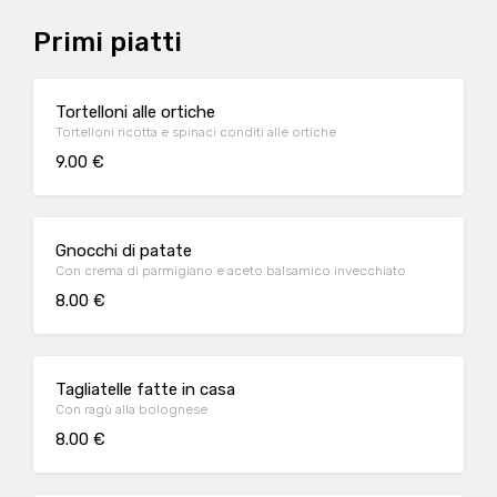
Primi piatti
Tortelloni alle ortiche
Tortelloni ricotta e spinaci conditi alle ortiche
9.00 €
Gnocchi di patate
Con crema di parmigiano e aceto balsamico invecchiato
8.00 €
Tagliatelle fatte in casa
Con ragù alla bolognese
8.00 €