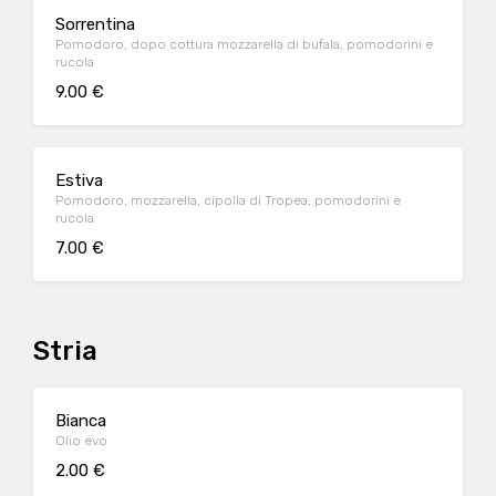
Sorrentina
Pomodoro, dopo cottura mozzarella di bufala, pomodorini e
rucola
9.00 €
Estiva
Pomodoro, mozzarella, cipolla di Tropea, pomodorini e
rucola
7.00 €
Stria
Bianca
Olio evo
2.00 €