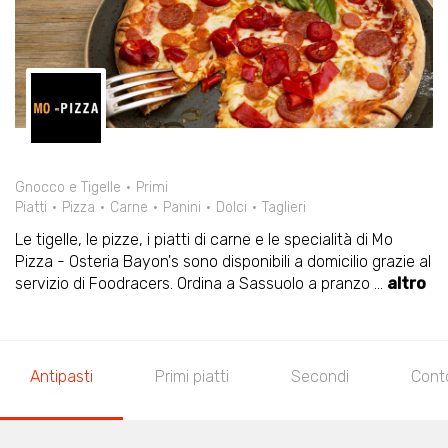
Gnocco e Tigelle
Primi
Piatti
Pizza
Carne
Panini
Dolci
Taglieri
Le tigelle, le pizze, i piatti di carne e le specialità di Mo
Pizza - Osteria Bayon's sono disponibili a domicilio grazie al
servizio di Foodracers. Ordina a Sassuolo a pranzo
...
altro
Antipasti
Primi piatti
Secondi
Cont