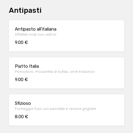
Antipasti
Antipasto all'italiana
Affettati misti con sott'oli
9.00 €
Piatto Italia
Pomodoro, mozzarella di bufala, olive e basilico
9.00 €
Sfizioso
Formaggio fuso con pancetta e verdure grigliate
8.00 €