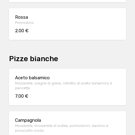
Rossa
Pomodoro
2.00 €
Pizze bianche
Aceto balsamico
Mozzarella, scaglie di grana, ristretto di aceto balsamico e
pancetta
7.00 €
Campagnola
Mozzarella, mozzarella di bufala, pomodorini, basilico e
prosciutto crudo