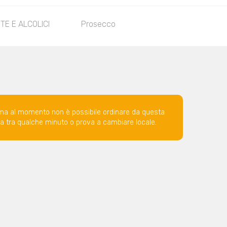
ITE E ALCOLICI
Prosecco
ma al momento non è possibile ordinare da questa
ova tra qualche minuto o prova a cambiare locale.