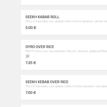
SEEKH KABAB ROLL
POLLO macinato con spezie cotti in forno tandoor, servito ne
5.00 €
GYRO OVER RICE
PIATTI Unico con riso basmati, POLLO, verdure, patatine fritte
7.25 €
SEEKH KEBAB OVER RICE
POLLO macinato con spezie cotto in forno tandoor, riso basmat
7.00 €