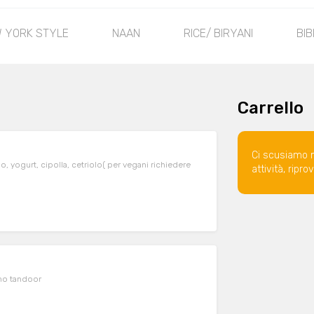
 YORK STYLE
NAAN
RICE/ BIRYANI
BIB
Carrello
Ci scusiamo 
do, yogurt, cipolla, cetriolo( per vegani richiedere
attività, ripr
rno tandoor