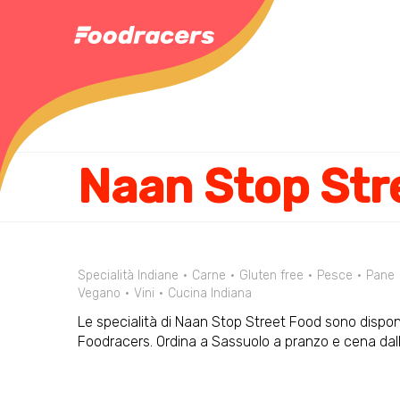
Naan Stop Str
Specialità Indiane
Carne
Gluten free
Pesce
Pane
Vegano
Vini
Cucina Indiana
Le specialità di Naan Stop Street Food sono disponib
Foodracers. Ordina a Sassuolo a pranzo e cena da