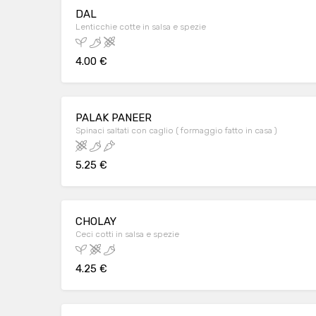
DAL
Lenticchie cotte in salsa e spezie
4.00 €
PALAK PANEER
Spinaci saltati con caglio ( formaggio fatto in casa )
5.25 €
CHOLAY
Ceci cotti in salsa e spezie
4.25 €