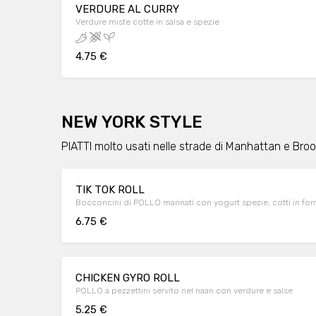
VERDURE AL CURRY
Verdure miste cotte in salsa e spezie
4.75 €
NEW YORK STYLE
PIATTI molto usati nelle strade di Manhattan e Broo
TIK TOK ROLL
Bocconcini di POLLO marinati con yogurt spezie, cotti in for
6.75 €
CHICKEN GYRO ROLL
POLLO a pezzettini servito nel naan con verdure e salse
5.25 €