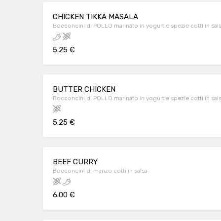
CHICKEN TIKKA MASALA
Bocconcini di POLLO marinato in yogurt e spezie cotti in sal
5.25 €
BUTTER CHICKEN
Bocconcini di POLLO marinato in yogurt e spezie cotti in sal
5.25 €
BEEF CURRY
Bocconcini di manzo cotti in salsa
6.00 €