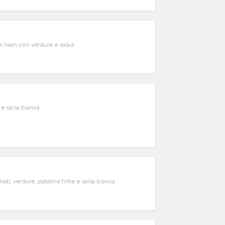
l naan con verdure e salad
 e salsa bianca
i, verdure, patatine fritte e salsa bianca