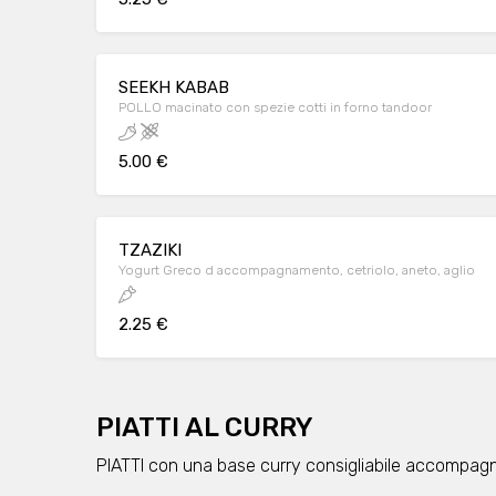
SEEKH KABAB
POLLO macinato con spezie cotti in forno tandoor
5.00 €
TZAZIKI
Yogurt Greco d accompagnamento, cetriolo, aneto, aglio
2.25 €
PIATTI AL CURRY
PIATTI con una base curry consigliabile accompagn