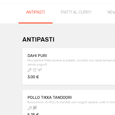
ANTIPASTI
PIATTI AL CURRY
NEW
ANTIPASTI
DAHI PURI
Mini palline fritte ripiene di patate, condite con salsa tamarin
senza yogurt)
3.00 €
POLLO TIKKA TANDOORI
Bocconcini di POLLO marinati con yogurt spezie, cotti in fo
5.25 €