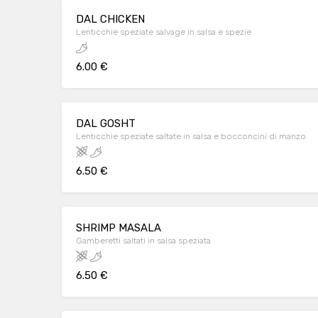
DAL CHICKEN
Lenticchie speziate salvage in salsa e spezie
6.00 €
DAL GOSHT
Lenticchie speziate saltate in salsa e bocconcini di manzo
6.50 €
SHRIMP MASALA
Gamberetti saltati in salsa speziata
6.50 €