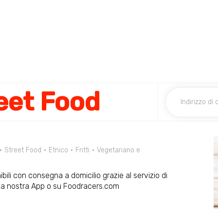
eet Food
Street Food
Etnico
Fritti
Vegetariano e
ili con consegna a domicilio grazie al servizio di
lla nostra App o su Foodracers.com