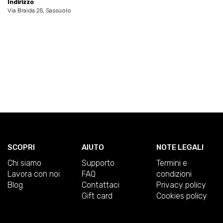
Indirizzo
Via Braida 25, Sassuolo
SCOPRI
AIUTO
NOTE LEGALI
Chi siamo
Supporto
Termini e
Lavora con noi
FAQ
condizioni
Blog
Contattaci
Privacy policy
Gift card
Cookies policy