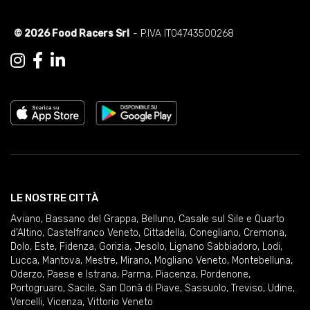
© 2026 Food Racers Srl
- P.IVA IT04743500268
LE NOSTRE CITTÀ
Aviano
,
Bassano del Grappa
,
Belluno
,
Casale sul Sile e Quarto
d'Altino
,
Castelfranco Veneto
,
Cittadella
,
Conegliano
,
Cremona
,
Dolo
,
Este
,
Fidenza
,
Gorizia
,
Jesolo
,
Lignano Sabbiadoro
,
Lodi
,
Lucca
,
Mantova
,
Mestre
,
Mirano
,
Mogliano Veneto
,
Montebelluna
,
Oderzo
,
Paese e Istrana
,
Parma
,
Piacenza
,
Pordenone
,
Portogruaro
,
Sacile
,
San Donà di Piave
,
Sassuolo
,
Treviso
,
Udine
,
Vercelli
,
Vicenza
,
Vittorio Veneto