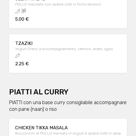
POLLO macinato con spezie cotti in forno tandoor
5.00 €
TZAZIKI
Yogurt Greco d accompagnamento, cetriolo, aneto, aglio
2.25 €
PIATTI AL CURRY
PIATTI con una base curry consigliabile accompagnare
con pane (naan) o riso
CHICKEN TIKKA MASALA
Bocconcini di POLLO marinato in yogurt e spezie cotti in salsa