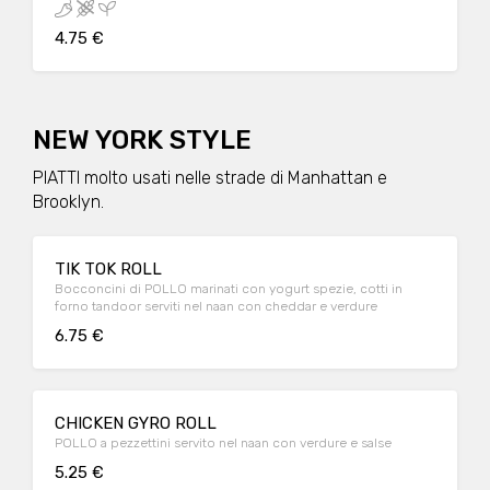
4.75 €
NEW YORK STYLE
PIATTI molto usati nelle strade di Manhattan e
Brooklyn.
TIK TOK ROLL
Bocconcini di POLLO marinati con yogurt spezie, cotti in
forno tandoor serviti nel naan con cheddar e verdure
6.75 €
CHICKEN GYRO ROLL
POLLO a pezzettini servito nel naan con verdure e salse
5.25 €