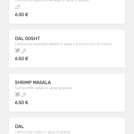
Lenticchie speziate salvage in salsa e spezie
6.00 €
DAL GOSHT
Lenticchie speziate saltate in salsa e bocconcini di manzo
6.50 €
SHRIMP MASALA
Gamberetti saltati in salsa speziata
6.50 €
DAL
Lenticchie cotte in salsa e spezie