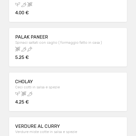
4.00 €
PALAK PANEER
Spinaci saltati con caglio ( formaggio fatto in casa )
5.25 €
CHOLAY
Ceci cotti in salsa e spezie
4.25 €
VERDURE AL CURRY
Verdure miste cotte in salsa e spezie