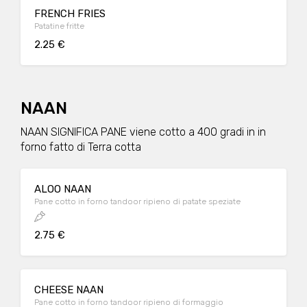
FRENCH FRIES
Patatine fritte
2.25 €
NAAN
NAAN SIGNIFICA PANE viene cotto a 400 gradi in in
forno fatto di Terra cotta
ALOO NAAN
Pane cotto in forno tandoor ripieno di patate speziate
2.75 €
CHEESE NAAN
Pane cotto in forno tandoor ripieno di formaggio