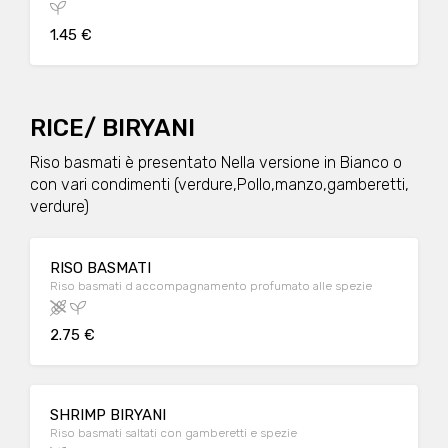
1.45 €
RICE/ BIRYANI
Riso basmati è presentato Nella versione in Bianco o
con vari condimenti (verdure,Pollo,manzo,gamberetti,
verdure)
RISO BASMATI
Riso basmati d accompagnamento profumato alle spezie
2.75 €
SHRIMP BIRYANI
Riso basmati saltati con gamberetti e spezie