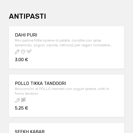
ANTIPASTI
DAHI PURI
Mini palline fritte ripiene di patate, condite con salsa
tamarindo, yogurt, cipolla, cetriolo( per vegani richiedere
senza yogurt)
3.00 €
POLLO TIKKA TANDOORI
Bocconcini di POLLO marinati con yogurt spezie, cotti in
forno tandoor
5.25 €
SEEKH KABAB