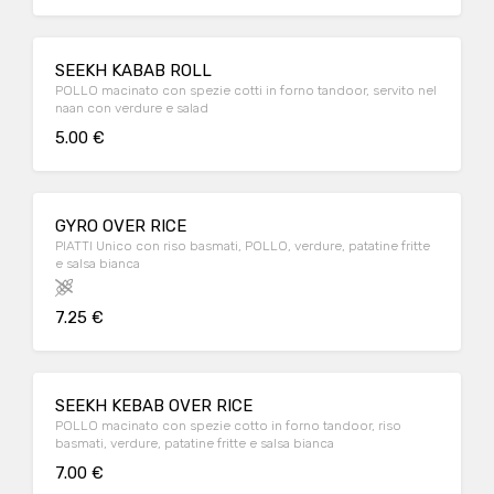
SEEKH KABAB ROLL
POLLO macinato con spezie cotti in forno tandoor, servito nel
naan con verdure e salad
5.00 €
GYRO OVER RICE
PIATTI Unico con riso basmati, POLLO, verdure, patatine fritte
e salsa bianca
7.25 €
SEEKH KEBAB OVER RICE
POLLO macinato con spezie cotto in forno tandoor, riso
basmati, verdure, patatine fritte e salsa bianca
7.00 €