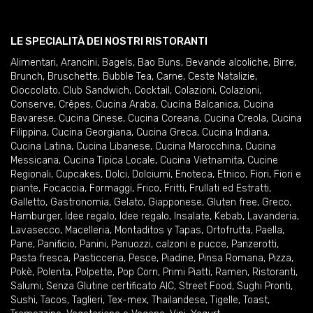
LE SPECIALITÀ DEI NOSTRI RISTORANTI
Alimentari
,
Arancini
,
Bagels
,
Bao Buns
,
Bevande alcoliche
,
Birre
,
Brunch
,
Bruschette
,
Bubble Tea
,
Carne
,
Ceste Natalizie
,
Cioccolato
,
Club Sandwich
,
Cocktail
,
Colazioni
,
Colazioni
,
Conserve
,
Crêpes
,
Cucina Araba
,
Cucina Balcanica
,
Cucina
Bavarese
,
Cucina Cinese
,
Cucina Coreana
,
Cucina Creola
,
Cucina
Filippina
,
Cucina Georgiana
,
Cucina Greca
,
Cucina Indiana
,
Cucina Latina
,
Cucina Libanese
,
Cucina Marocchina
,
Cucina
Messicana
,
Cucina Tipica Locale
,
Cucina Vietnamita
,
Cucine
Regionali
,
Cupcakes
,
Dolci
,
Dolciumi
,
Enoteca
,
Etnico
,
Fiori
,
Fiori e
piante
,
Focaccia
,
Formaggi
,
Frico
,
Fritti
,
Frullati ed Estratti
,
Galletto
,
Gastronomia
,
Gelato
,
Giapponese
,
Gluten free
,
Greco
,
Hamburger
,
Idee regalo
,
Idee regalo
,
Insalate
,
Kebab
,
Lavanderia
,
Lavasecco
,
Macelleria
,
Montaditos y Tapas
,
Ortofrutta
,
Paella
,
Pane
,
Panificio
,
Panini
,
Panuozzi, calzoni e pucce
,
Panzerotti
,
Pasta fresca
,
Pasticceria
,
Pesce
,
Piadine
,
Pinsa Romana
,
Pizza
,
Pokè
,
Polenta
,
Polpette
,
Pop Corn
,
Primi Piatti
,
Ramen
,
Ristoranti
,
Salumi
,
Senza Glutine certificato AIC
,
Street Food
,
Sughi Pronti
,
Sushi
,
Tacos
,
Taglieri
,
Tex-mex
,
Thailandese
,
Tigelle
,
Toast
,