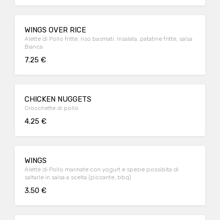
WINGS OVER RICE
Alette di Pollo fritte, riso basmati. Insalata, patatine fritte, salsa
Bianca
7.25 €
CHICKEN NUGGETS
Crocchette di pollo
4.25 €
WINGS
Alette di Pollo marinate con yogurt e spezie possibita di
saltarle in salsa a scelta (piccante, bbq)
3.50 €