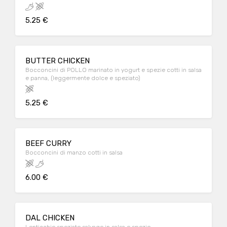
5.25 €
BUTTER CHICKEN
Bocconcini di POLLO marinato in yogurt e spezie cotti in salsa
e panna, (leggermente dolce e speziato)
5.25 €
BEEF CURRY
Bocconcini di manzo cotti in salsa
6.00 €
DAL CHICKEN